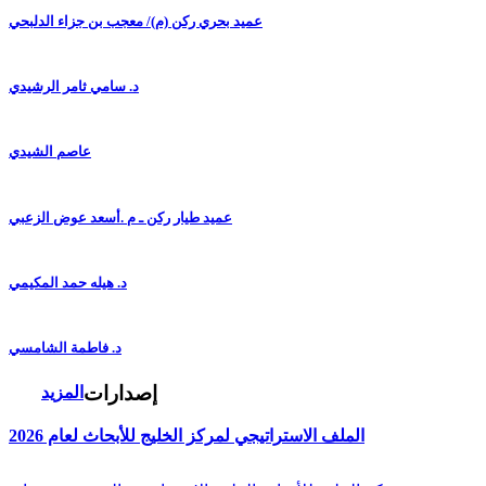
عميد بحري ركن (م)/ معجب بن جزاء الدلبحي
د. سامي ثامر الرشيدي
عاصم الشيدي
عميد طيار ركن ـ م .أسعد عوض الزعبي
د. هيله حمد المكيمي
د. فاطمة الشامسي
إصدارات
المزيد
الملف الاستراتيجي لمركز الخليج للأبحاث لعام 2026