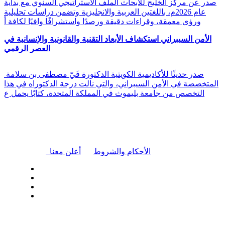
صدر عن مركز الخليج للأبحاث الملف الاستراتيجي السنوي مع بداية
عام 2026م، باللغتين العربية والانجليزية وتضمن دراسات تحليلية
ورؤى معمقة، وقراءات دقيقة ورصدًا واستشرافًا وافيًا لكافة أ
الأمن السيبراني استكشاف الأبعاد التقنية والقانونية والإنسانية في
العصر الرقمي
صدر حديثًا للأكاديمية الكويتية الدكتورة فَيّ مصطفى بن سلامة
المتخصصة في الأمن السيبراني، والتي نالت درجة الدكتوراه في هذا
التخصص من جامعة بليموث في المملكة المتحدة، كتابًا يحمل ع
|
الأحكام والشروط
أعلن معنا
| تابعنا على