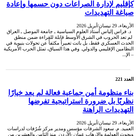
كإقليم لإدارة الصراعات دون حسمها وإعادة
صياغة التهديدات
الأربعاء، 29 نيسان/أبريل 2026
د. فراس إلياس أستاذ العلوم السياسية ـ جامعة الموصل ـ العراق
لم تعد الحروب في الشرق الأوسط قابلة للقراءة ضمن منطق
الحدث العسكري فقط، بل باتت تعبيراً مكثفاً عن تحولات بنيوية في
النظامين الإقليمي والدولي. وفي هذا السياق، تمثل الحرب الأمريكية
– الإ...
العدد 221
بناء منظومة أمن جماعية فعالة لم يعد خيارًا
نظريًا بل ضرورة استراتيجية تفرضها
التهديدات الراهنة
الأربعاء، 29 نيسان/أبريل 2026
العميد. م. سعود الشرفات مؤسس ومدير مركز شُرُفات لدراسات
وبحوث العولمة والإرهاب عمان -الأردن منذ الثامن والعشرين من