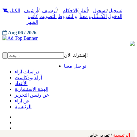
/
/
/
/
/
تسجيل
تسجيل
أعلن
الاحكام
أرشيف
أرشيف
الكتاب
الدخول
الكُــتَّـاب
معنا
والشروط
التصويت
كاتب
الشهر
Aug 06 / 2026
إشترك الآن!
تواصل معنا
دراسات آراء
آراء بودكاست
الأعداد
الهيئة الاستشارية
عن رئيس التحرير
عن آراء
الرئيسية
الرئيسية
/ تقرير خاص