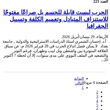
العدد 221
الحرب ليست قابلة للحسم بل صراعًا مفتوحًا
للاستنزاف المتبادل وتعميم الكلفة وتسييل
الجغرافيا
الأربعاء، 29 نيسان/أبريل 2026
أ.د. إحسان الشمري استاذ الدراسات الاستراتيجية والدولية ـ جامعة
بغداد لا يمكن فصل اندلاع الحرب في 28 فبراير 2026 م، عن سياق
العلاقة المتوترة بين واشنطن وتل ابيب وطهران، فرغم التوتر
والتصعيد في الملف النووي على مدى سنوات، إلا أن لحظة 7 أكتوبر
20...
البداية
الصفحة 4 من 6
التالي
1
2
3
4
5
6