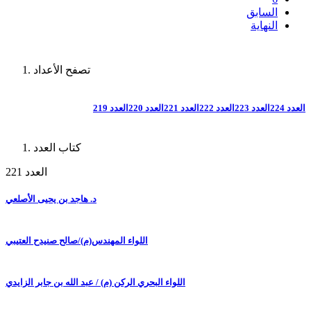
السابق
النهاية
تصفح الأعداد
العدد 224
العدد 223
العدد 222
العدد 221
العدد 220
العدد 219
كتاب العدد
العدد 221
د. هاجد بن يحيى الأصلعي
اللواء المهندس(م)/صالح صنيدح العتيبي
اللواء البحري الركن (م) / عبد الله بن جابر الزايدي