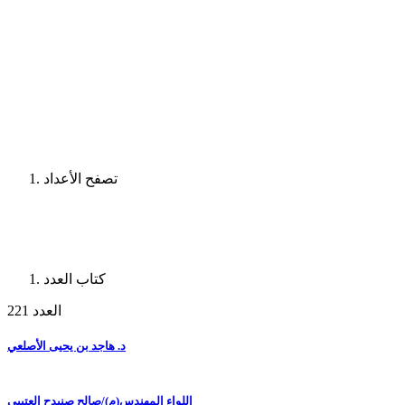
تصفح الأعداد
كتاب العدد
العدد 221
د. هاجد بن يحيى الأصلعي
اللواء المهندس(م)/صالح صنيدح العتيبي