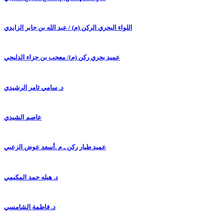
اللواء البحري الركن (م) / عبد الله بن جابر الزايدي
عميد بحري ركن (م)/ معجب بن جزاء الدلبحي
د. سامي ثامر الرشيدي
عاصم الشيدي
عميد طيار ركن ـ م .أسعد عوض الزعبي
د. هيله حمد المكيمي
د. فاطمة الشامسي