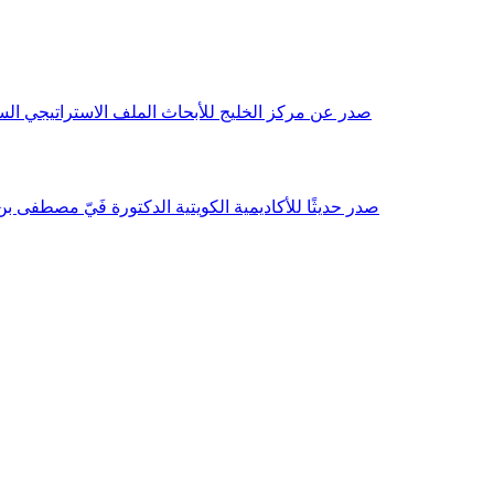
صدر عن مركز الخليج للأبحاث الملف الاستراتيجي السنوي مع بداية عام 2026م، باللغتين العربية والانجليزية وتضمن دراسات تحليلية ورؤى معمقة، 
صدر حديثًا للأكاديمية الكويتية الدكتورة فَيّ مصطفى