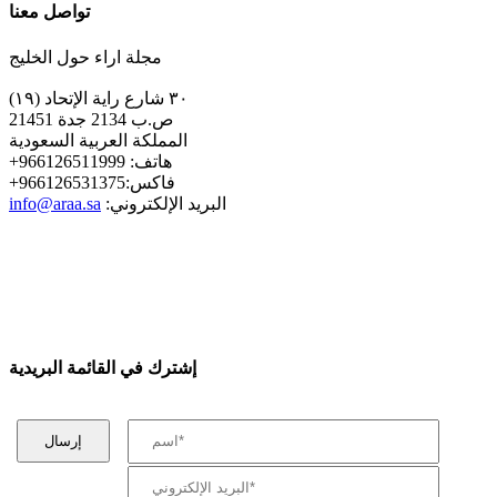
تواصل معنا
مجلة اراء حول الخليج
٣٠ شارع راية الإتحاد (١٩)
ص.ب 2134 جدة 21451
المملكة العربية السعودية
+هاتف: 966126511999
+فاكس:966126531375
:البريد الإلكتروني
info@araa.sa
إشترك في القائمة البريدية