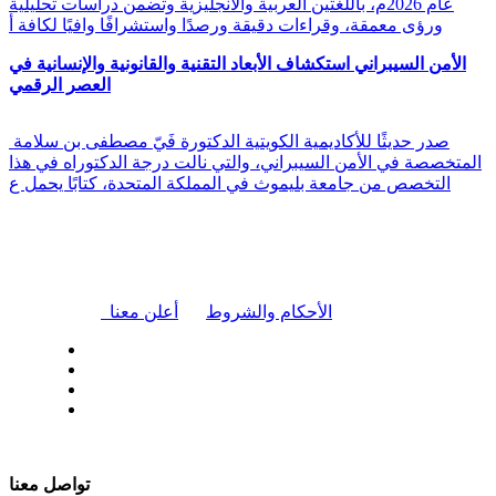
عام 2026م، باللغتين العربية والانجليزية وتضمن دراسات تحليلية
ورؤى معمقة، وقراءات دقيقة ورصدًا واستشرافًا وافيًا لكافة أ
الأمن السيبراني استكشاف الأبعاد التقنية والقانونية والإنسانية في
العصر الرقمي
صدر حديثًا للأكاديمية الكويتية الدكتورة فَيّ مصطفى بن سلامة
المتخصصة في الأمن السيبراني، والتي نالت درجة الدكتوراه في هذا
التخصص من جامعة بليموث في المملكة المتحدة، كتابًا يحمل ع
|
الأحكام والشروط
أعلن معنا
| تابعنا على
تواصل معنا