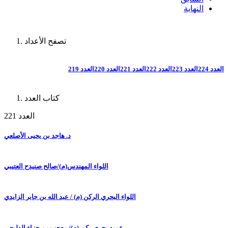
النهاية
تصفح الأعداد
العدد 224
العدد 223
العدد 222
العدد 221
العدد 220
العدد 219
كتاب العدد
العدد 221
د. هاجد بن يحيى الأصلعي
اللواء المهندس(م)/صالح صنيدح العتيبي
اللواء البحري الركن (م) / عبد الله بن جابر الزايدي
عميد بحري ركن (م)/ معجب بن جزاء الدلبحي