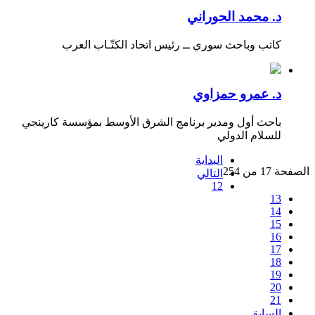
د. محمد الحوراني
كاتب وباحث سوري ــ رئيس اتحاد الكتّـاب العرب
د. عمرو حمزاوي
باحث أول ومدير برنامج الشرق الأوسط بمؤسسة كارينجي
للسلام الدولي
البداية
الصفحة 17 من 254
التالي
12
13
14
15
16
17
18
19
20
21
السابق