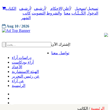
/
/
/
/
/
تسجيل
تسجيل
أعلن
الاحكام
أرشيف
أرشيف
الكتاب
الدخول
الكُــتَّـاب
معنا
والشروط
التصويت
كاتب
الشهر
Aug 10 / 2026
إشترك الآن!
تواصل معنا
دراسات آراء
آراء بودكاست
الأعداد
الهيئة الاستشارية
عن رئيس التحرير
عن آراء
الرئيسية
الرئيسية
/ الكاتب