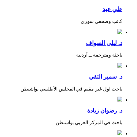
علي عيد
كاتب وصحفي سوري
د. ليلى الصواف
باحثة ومترجمة ــ أردنية
د. سمير التقي
باحث اول غير مقيم في المجلس الأطلسي بواشنطن
د. رضوان زيادة
باحث في المركز العربي بواشنطن