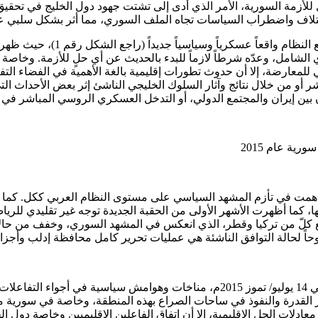
 للأزمة السورية، الأمر الذي أدى إلى تشتت جهود دول الخليج في تحقي
ختلاف واضطراب السياسات تجاه الملف السوري، مما أثر بشكل سلبي على
ومع بداية عام 2015 م، فرضت قوى
ي للمعارضة، إلا أن حدوث تطورات إقليمية بالغة الأهمية في الفضاء ا
أو من خلال نتائج وآثار السلوك الخليجي الناشئ إثر بعض الأحداث التي
 بين إيران والمجتمع الدولي، أو التدخل العسكري الروسي المباشر في 
 في تأزم المشهد السياسي على مستوى النظام العربي ككل. كما دفعت 
ا، كما أظهرت الأشهر الأولى من الحقبة الجديدة توجه غير تقليدي للر
مع كلّ من تركيا وقطر، الذي انعكس في المشهد السوري، وخفف من حالا
ضوحاً لحالة التوافق الناشئة هي عمليات تحرير كامل محافظة إدلب وأ
أفرز الاتفاق النووي الذي تم إبرامه بين إيران والدول الكبرى الست في 14 يوليو/ تموز 5
القدرة والنفوذ في ساحات الصراع بهذه المنطقة، وخاصة في سورية مس
دلات الحل الإقليمية، إلا أن اتفاق الفاعلين الإقليميين وخاصة دول الخ