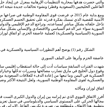
والتي حصرت هدفها بمحاربة التنظيمات الإرهابية بمعزل عن إيجاد حل
الفاعلين الخليجيين (السعودية وقطر) ونشوء تحالفات جديدة نتيجة ا
تدّخل حلفائه بشكلٍ مباشرٍ لمساعدته، وتراجع الدعم الإقليمي والدول
السورية سواء عبر الدعم السياسي والاقتصادي والإنساني بشكل مباشر 
السورية (السياسية والعسكرية) كعملية عاصفة الحزم، أو اتفاق لوزان
الشكل رقم (1) يوضح أهم التطورات السياسية والعسكرية في سورية عام 2015
عاصفة الحزم وأثرها على الملف السوري
شهدت الفترات السابقة سياسات أدت إلى حالة استقطاب إقليمي ساهمت
وقوع دول الخليج في مأزق تضارب مصالحها ومبررات تدخّلها وخياراته
العسكرية في اليمن وما تبعها من إعادة الدفء للعلاقات السعودية 
والعسكرية لقوى المقاومة الوطنية السورية، ولعل النتيجة الأكثر و
اتفاق لوزان ومآلاته
مجالها الحركي على المستوى السياسي والدبلوماسي في سبيل تعزيز 
وتطبيق هذا الاتفاق، ومُنطلقة من ضرورة تكريس الفاعل الإيراني في معا