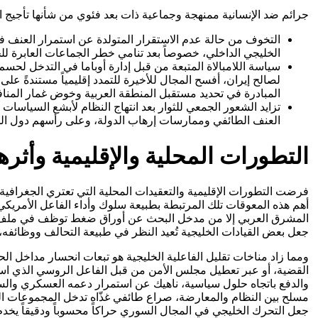
جرائم ضد الإنسانية ممنهجة وجماعية ذات بعد فئوي من شأنها تأجيج ا
التخوف من حالة عدم الاستقرار المتولدة عن استمرار العنف في
الخليجي الداخلي، خصوصاً بعد تنامي خطر الجماعات العابرة للح
سياسة اللامبالاة المتبعة من قبل إدارة أوباما في التدخل لحس
لصالح إيران، أفسح المجال للأخيرة للتمدد إقليمياً مستندةً 
المبادرة في تحديد مستقبل المنطقة العربية وخوض غمار المنافس
تزايد الشعور الجمعي للثوار بعد انتهاج النظام لأبشع السياس
العنف الطائفي وممارسات إرهاب الدولة، وعلى رأسهم دول الخ
التطورات المحلية والإقليمية وأثر
أهم هذه المعوقات تلك المرتبطة بطبيعة سلوك وأداء الفاعل الأمريكي،
المشرق العربي إلا من مدخل البحث عن أوراق ضغط توظف في ملف المفاوض
جعل بعض القيادات الخليجية تُعيد النظر في طبيعة التحالف ووظائفه، 
القضية، أو عبر تعطيل مجلس الأمن من قبل الفاعل الروسي الذي ا
والدفع باتجاه حلول سياسية، ناهيك عن استمرار دعمه العسكري والسي
مسلح بين النظام والمعارضة، صراع طائفي غذّاه تدخل المجموعات الشي
جعل التحرك الخليجي في المجال السوري حراكاً محسوباً ودقيقاً يخدم