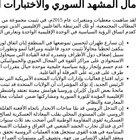
مآل المشهد السوري والاختبارات ا
لقد ساهمت معطيات ومتغيرات عام 
المطالب المجتمعية، أو تلك المرتبطة بالفاعليين الإقليميين الذين تت
كعدم اتساق الرؤية السياسية في الوحدة الإقليمية الواحدة وتعارض ال
إن تسارع طهران لتحسين تموضعها في المنطقة إبان اتفاق لوزان
ينكفئ لحظياً محاولاً تثبيت حدود فاعليته ومراقباً لنمو وتطور
سبيل إضعاف دول الأطراف وتصدره لدفة القيادة التي سيحاول
الاستحواذي على مراكز القوة في المجال الحيوي والجيبولتيكي 
عدم حسم وإنجاز رؤية سياسية خليجية موحدة حيال مفرزات الربي
طرف على قدرته على العرقلة أو الفاعلية.
تزايد اقتناع فعاليات وإدارات الولايات المتحدة الأمريكية التي
الرئيس الجديد، إذ تؤكد المؤشرات أن الولايات المتحدة قد ثبت
مانحةً بعض الدول كإيران وروسيا هوامش معينة تعتقد واشنطن
الإقليمية المؤيدة للثورة السورية ومشاركتها ضمن عمليات محا
المعارضة والنظام.
إن التدخل الروسي قد نمّا مناخات الانحدار باتجاه الأفغنة ا
الروسي على المستوى المحلي بقلب المعادلة العسكرية لصالح ن
العسكرية لقوى المقاومة الوطنية التي أضحت بعد ثلاث سنوات 
أخرى فتدلل تجارب الحشد الشعبي في العراق وعمليات الانسحا
المتنامية في هذه القوى ستجعل هذه العمليات الروسية تخفق من
ويعقد الملف الإنساني من جهة، وتضيف إلى مستويات الصراع نو