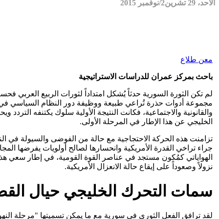
الأحد، 29 تشرين2/نوفمبر 2015
معن طلاع
باحث بمركز عمران للدراسات الاستراتيجية
لم تكن الثورة السورية حدثاً يُشكل امتداداً لثورات الربيع العربي 
مجموعة أدوات حذرة تُراعي طبيعة ووظيفة دور النظام السياسي في سور
والقانونية والاجتماعية، فكانت النتيجة الأولية سلوك يكتنفه التردد وي
الخليجي عن هذا الإطار في المرحلة الأولى.
تزامنت هذه الحركة الاحتجاجية مع حالة من الفوضى والسيولة في النظا
جراء تراخي القدرة الأمريكية وانحسارها لصالح أولويات يفرضها المج
الهواياتي كمُكون مستجد في عناصر القوة القومية، في إطار سعي هذه 
نزولاً وصعوداً على إيقاع حالة الانعزال الأمريكية.
سمات التحرك الخليجي حيال القض
لقد ترافق الفعل الثوري في سورية مع ما يمكن تسميتها "مرحلة النهو