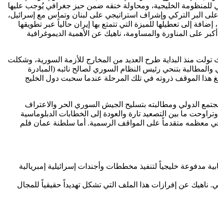
ي للمنظومة الخليجية، ومحاولة خنقه ضمن حيز جغرافي يُوجب عليها
مة على البر التركي وإشراف استراتيجي على لبنان وتماس مع إسرائيل،
افة إلى تعطيلها للميزة التي تتمتع بها إيران حالياً عبر تطويقها
كبر على المناورة والمساومة، ناهيك عن الأهمية الديموغرافية
ث تولت منذ البداية طرح العديد من المخارج للأزمة السورية، وشكلت
ي والمطالبة بتنحي رئيس النظام السوري لصالح نائبه (المبادرة
بلغ هذا الموقف ذروته في تلك المرحلة عندما سحبت دول الخليج
جتمع الدولي ومطالبته بتسليح الجيش السوري الحر والاعتراف
اوحت ما بين التصعيد تارة والعودة إلى الخطابات الدبلوماسية
ن في معظمه متقدماً على المواقف الرسمية. أما سلطنة عمان فلم
ية مدفوعة خليجياً لتنفيذ مخططات وأجندات إسرائيلية إمبريالية
اهيك عن إفرازات هذا الملف التي تشكل تهديداً حقيقياً للمجال