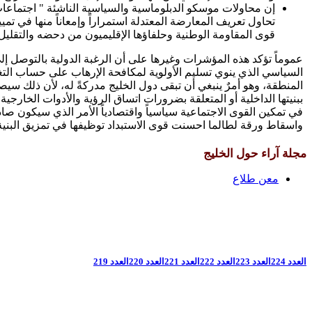
إن محاولات موسكو الدبلوماسية والسياسية الناشئة " اجتماعات ف
تحاول تعريف المعارضة المعتدلة استمراراً وإمعاناً منها في تم
قوى المقاومة الوطنية وحلفاؤها الإقليميون من دحضه والتقليل 
عموماً تؤكد هذه المؤشرات وغيرها على أن الرغبة الدولية بالتوصل 
السياسي الذي ينوي تسليم الأولوية لمكافحة الإرهاب على حساب التغي
المنطقة، وهو أمرٌ ينبغي أن تبقى دول الخليج مدركةً له، لأن ذلك س
ببنيتها الداخلية أو المتعلقة بضرورات اتساق الرؤية والأدوات الخار
في تمكين القوى الاجتماعية سياسياً واقتصادياً الأمر الذي سيكون ص
واسقاط ورقة لطالما احسنت قوى الاستبداد توظيفها في تمزيق البنية ا
مجلة آراء حول الخليج
معن طلاع
العدد 224
العدد 223
العدد 222
العدد 221
العدد 220
العدد 219