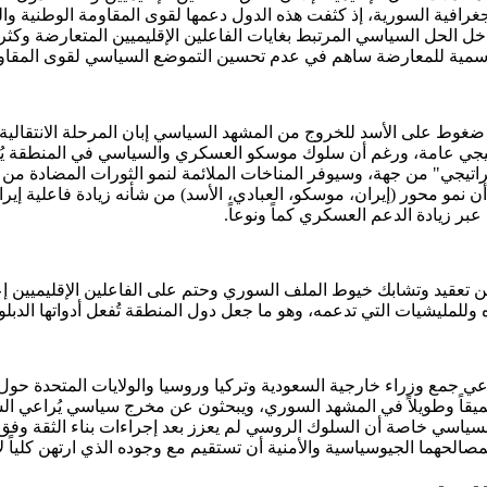
الجغرافية السورية، إذ كثفت هذه الدول دعمها لقوى المقاومة الوطنية و
ل الحل السياسي المرتبط بغايات الفاعلين الإقليميين المتعارضة وكثرة ا
الرسمية للمعارضة ساهم في عدم تحسين التموضع السياسي لقوى المقاوم
وط على الأسد للخروج من المشهد السياسي إبان المرحلة الانتقالية أو 
لخليجي عامة، ورغم أن سلوك موسكو العسكري والسياسي في المنطقة يُحف
يجي" من جهة، وسيوفر المناخات الملائمة لنمو الثورات المضادة من ج
ن نمو محور (إيران، موسكو، العبادي، الأسد) من شأنه زيادة فاعلية إير
بر زيادة الدعم العسكري كماً ونوعاً.
ن تعقيد وتشابك خيوط الملف السوري وحتم على الفاعلين الإقليميين إع
اه وللمليشيات التي تدعمه، وهو ما جعل دول المنطقة تُفعل أدواتها الدب
ي جمع وزراء خارجية السعودية وتركيا وروسيا والولايات المتحدة حول
يقاً وطويلاً في المشهد السوري، ويبحثون عن مخرج سياسي يُراعي الشر
ل السياسي خاصة أن السلوك الروسي لم يعزز بعد إجراءات بناء الثقة وفق
الحهما الجيوسياسية والأمنية أن تستقيم مع وجوده الذي ارتهن كلياً ل