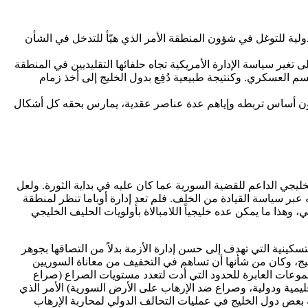
ولية للتوغل في شؤون المنطقة الأمر الذي هيّأ للتدخل في الشأن
غير سياسة الإدارة الأمريكية تجاه حلفائها التقليديين في المنطقة
م العسكري. وكنتيجة طبيعية دُفِع بدول الخليج إلى أخذ زمام
 مكون أساس تربطه وإياهم عدة عناصر عقدية، يمارس بحقه كل أشكال
 2015 م، عدة معوقّات أدتّ إلى تلكؤ مسار التحرك الخليجي الداعم للقضية السورية عما كان عليه في بداية الثورة. ولعل
عبر سياسة القيادة من الخلف. فلم تعد إدارة أوباما تنظر لمنطقة
هذا ما يمكن عده خليجياً اللامبالاة بأولويات الحليف الخليجي
 مداخل الحل السياسي سواء عبر فشل مؤتمر جنيف 2، أو من خلال الأطروحات التسكينية التي تهدف إلى حسن إدارة الأزمة بدلاً من التصاقها بجوهر
، وكان من شأنها أن تساهم في التخفيف من معاناة السوريين
موعات العابرة للحدود التي أدت لتعدد مستويات الصراع (صراع
ليمية ودولية، وصراع ضد الإرهاب على الأرض السورية) الأمر الذي
ة بعض دول الخليج في عمليات التحالف الدولي لمحاربة الإرهاب