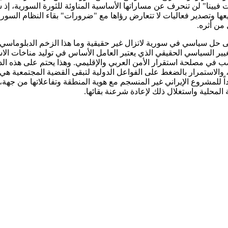
يينا" لن تنحرف عن مساراتها الأساسية المناوئة للثورة السورية، إذ ستك
ييعها وتصدير فعاليات لا تتعارض رؤاها مع "ضرورات" بقاء النظام السوري
من أثره.
إلى حل سياسي في سورية لاتزال غير حقيقية وما هذا الزخم الدبلوماسي
ير السياسي الحقيقي الذي يعتبر العامل الأساس في توليد مناخات الاس
يصب في مصلحة استقرار الأمن العربي والإقليمي. وهذا يحتم على هذه ا
جية، والاستمرار بالضغط على الفواعل الدولية لتبقى القضية المجتمعية
اداً للمشروع الإيراني غير المنسجم مع هوية المنطقة وتفاعلاتها من ج
لمحلية واستغلال ذلك لإعادة شرعنة بقائها.