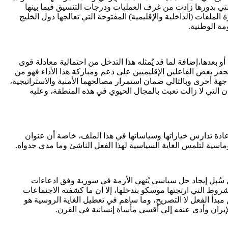
التي بدورها زادت من غرف العمليات ودرجات التنسيق فيما بينها
لملفات (الداخلية والإقليمية) المفتوحة التي تعالجها دول الخليج
ة الوطنية.
بعدها،إضافة لما قد يُمثله هذا التدخل من احتمالية معادلة قوى
ز بعض الفاعلين الإقليميين على دعم ومباركة هذا الأداء فهو من
هة أخرى وبالتالي ضمان استمرار مصالحهما الأمنية والاستراتيجية،
ان التي لا زالت تعبث بالمجال الحيوي في هذه المنطقة، وعليه
ادة تدارس خياراتها وسياساتها في هذا الملف، خاصة أن عنوان
لوماسية لتلمس الغاية السياسية لهذا الفعل الناشئ وما مدى جدواه.
 سُبل إيجاد حل سياسي يُنهي الأزمة في سورية وفق ادعاءات
وط التي ارتجتها موسكو بتدخلها، إلا أن ما كشفته الاجتماعات
 مبدأ الفعل لا التصريح، وما ساهم في تعطيل الغاية الروسية هو
إيران وأدى عنفه إلى أقسى مأساة إنسانية في القرن.