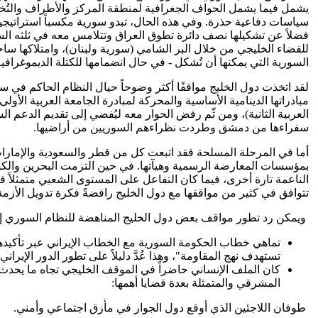
يشمل فيما يشمل الحواف الجغرافية لمنطقة المركز والأطراف والتُخ
سياسات دفاعية حذرة. وفي هذه الحال، تبدو سورية مكسباً استراتيجياً 
فضلاً عن تشكيلها نصف دائرة تطوق العراق وتتلامس معه في ثلثه السني، 
للفضاء الخليجي من خلال البر الشامي (سورية ولبنان)، وامتلاكها ساح
السورية التي يمكنها أن تُشكل - في حال انضمامها للكتلة الديموغرافية الخ
لقد اتخذت دول الخليج مواقفًا أكثر وضوحاً حيال النظام الحاكم في س
مبادراتها الدينامية الأساسية والمحركة لمبادرة الجامعة العربية الأ
العربية الثانية)، ومن ثّم رفض الحوار معه ليُفضي إلى تقديم الدعم
سفراءها من دمشق وطردت نظراءهم السوريين من أراضيها.
أما في المرحلة المسلحة فقد اتبعت كل من قطر والسعودية والإمارات
بمؤسسات المعارضة الرسمية وهيآتها. في حين التزمت البحرين والكويت
الناعمة تارة أخرى، فيما كان التفاعل على المستوى الشعبي متمثلاً 
تتوافق في كثير من مواقفها مع دول الخليج رافضةً فكرة تدويل الأزم
ويمكن رد تطور مواقف بعض دول الخليج المناهضة للنظام السوري إ
تماهي خطاب الحكومة السورية مع الخطاب الإيراني عبر تأكيدها 
تستهدف نهج المقاومة"، وهذا عُدَّ دليلاً على تطور الدور الإي
كان الملف الإنساني حاضراً في الموقف الخليجي تجاه ما يحدث
المشرقي والمتمثلة بعدة قضايا أهمها:
طوفان اللاجئين الذي أوقع دول الجوار في مأزق اجتماعي وأمني.