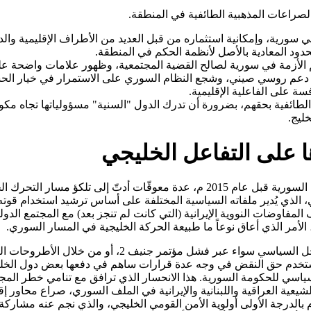
لصراعات المذهبية الطائفية في المنطقة.
 سورية، وإمكانية استثماره من قبل العديد من الأطراف الإقليمية والد
دود المعادية بالأصل لأنظمة الحكم في المنطقة.
م الأزمة في سورية لصالح القضية المجتمعية، وظهور علامات واضحة على ت
على دعم روسي صيني، وشجع النظام السوري على الاستمرار في خيار الحس
ة على الفاعلية الإقليمية.
ات الطائفية بحقهم، بضرورة أن تدرك الدول "السنية" مسؤولياتها تجاه
ليج.
ها على التفاعل الخليجي
فرضت التطورات الإقليمية والتعقيدات المحلية التي تعتري الجغرافية السورية قبل عام
 الذي يُدير ملفاته السياسية المختلفة على أساس ترشيد استخدام قوته 
ات النووية الإيرانية (التي كانت لم تنجز بعد) مع المجتمع الدولي، و
الأمر الذي أعاق نوعاً ما طبيعة الحركة الخليجية في المسار السوري.
ومما زاد مناخات تقليل الفاعلية الخليجية هو تبعات انحسار
ستخدم حق النقض في وجه عدة قرارات ساهم في دفعها بعض دول الخليج
اسي للحكومة السورية. هذا الانحسار الذي ترافق مع تنامي خطر المج
عية العراقية واللبنانية والإيرانية في الملف السوري، صراع محاور إق
 بالدرجة الأولى أولوية الأمن القومي الخليجي، والذي نجم عنه مشارك