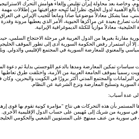
وم، وخاصة بعد محاولة إيران تقليص وإلغاء هوامش التحرك الاستراتيج
بالغ الأهمية لدول الخليج، نظراً لما تُتيحه جغرافيتها من إطلالات مه
مما يشكل معادلاً موضوعياً صاداً ومانعاً للجيب الإيراني في العراق، إض
ات تصارع بعيدة عن مراكزها الحيوية، الأمر الذي يعطيها مرونة وقدرة أ
ليجية- معادلاً موازياً للكتلة الديموغرافية الإيرانية.
ورية مقارنةً بغيرها من الدول العربية في مرحلة الاحتجاج السلمي، حي
ولى. إلا أن استمرار رفض الحكومة السورية أدى إلى تطور الموقف الخليج
 السياسي والمعنوي للمعارضة السورية في المجتمع الإقليمي والدولي. و
 سياسات تمكين المعارضة ومدها بالدعم اللوجستي بدايةً ثم دعوة الم
 رسمياً بموقف الجامعة العربية من الأزمة، واختلفت طرق تعاطيها وتر
في البرلمانات والمجتمع المدني أكثر بروزًا في الكويت والبحرين، وكا
ة السورية وتسليح المعارضة ونزع الشرعية عن النظام.
لى عدة أسباب:
المستمر بأن هذه التحركات هي نتاج "مؤامرة كونية تقوم بها قوى إرهاب
راني في سورية من شريك إلى مُهيمن على حساب الدول الإقليمية الأخرى.
 في سورية من عنف ممنهج على المستويين الشعبي والحكومي الخليجي. ن