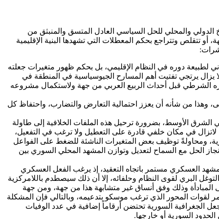
عدم نضوج المناخ الدولي والمحلي للحل السياسي العادل المتسق والمنبثق من
، أو تتقلص وتتراجع بحكم المعطلات التي تشهدها البنية الإقليمية
شرات:
اني لطبيعة دوره في النظام الإقليمي، بل بحكم ظهور متغيرات جعلته
ي لا يزال يرتجي تفتيت أهم المسارح الجيوسياسية في المنطقة في
ره الشرطي قبل أحداث الربيع العربي من جهة ولاستكمال مشروعه
جى، وهذا من شأنه أن يعزز احتمالية التعارض والتضارب، واحتفاظ كل
طن في الشرق الأوسط، بضرورة ترحيل هذه الملفات الخلافية إلى طاولة
ها لاتزال في مكان خلفي قادرة على التعطيل ولا ترغب في التفعيل،
ية، ومحاولةً توظيف بعض المتغيرات الناشئة للضغط على الفواعل
نجاز الحل مع السماح لتعديل وتوازن المشهد المحلي السوري بين
المشهد العسكري مستمر باتجاه التعقيد، إذ يرغب الفعل العسكري
وغل البري لقوى النظام وحلفائه، إلا أن ذلك سيصطدم باللامركزية
 المبادأة وذلك وفق أنساق غير متشابهة هذا من جهة، ومن جهة
ر لقوات المحور الذي ترغب موسكو بتدعيمه، وبالتالي فإن المشكلة
عل الجغرافية السورية تحتضن أرقاماً إضافية في عدد الوفيات
لحدود السورية أو خارجها.