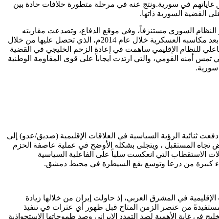
ق غاياتهم في سورية.ونتج عنه في مرحلة متطورة خلافات حادة بين
 القضية السورية ذاتها.
 المقاومة الوطنية في صراعها مع النظام واقعاً عسكرياً وسياسياً جديداً (راجع الشكل رقم 1)، حيث ظهر النظام السوري مستنزفاً، وفي موقع الدفاع، وتصدعت مقاربته
الأمنية للقضية الذي تمسك بفكرة قدرته على تحقيق الحسم العسكري الشامل، وعدّه شرطاً لازماً للبدء بالحديث عن أي حلٍ للأزمة. وخاصة بعد مكاسبه العسكرية خلال عام 2014م، الذي تحصل عليها من خلال
لتفاعلي للنظام الإقليمي ساهمت في إعادة الزخم الخليجي في القضية
 تمس أمنه القومي، والتي ارتدت ايجاباً على قوى المقاومة الوطنية
سورية.
ثنائية الرؤية السياسية في العلاقات الإقليمية (صديق/عدو) إلى
ياض تجاه المستقبل ، ويتجلى بشكله الأوضح في عملية عاصفة الحزم
ت الاستقطاب التي انعكست سلباً على الفاعلية السياسية
جزاء كبيرة من درعا وتوسع بقع السيطرة في محيط دمشق.
201م، مناخات وهوامش سياسية في أجواء التفاعلات الإقليمية في المشرق العربي، إذ حاولت إيران من خلالها زيادة
تفيدةً من عنصر الزمن المتاح قبل ظهور أي عثرات في تنفيذ
ليج في غاية الأهمية لصد التمدد الإيراني وصد طموحاتها الاستحواذية