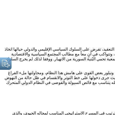
التعقيد، تفرض على السلوك السياسي الإقليمي والدولي حيالها اتخاذ
 وتتواكب في آنٍ معاً مع مطالب المجتمع السياسية والاقتصادية
معية تحمي البُنية السورية من الانهيار. ووفقا لذلك لم يخرج السلوك
، وتبلور بعض القوى على هامش هذا النظام، ومحاولتها ملء الفراغ
، حيث جرى دخولها على خط التوتر والانقسام في ظل حالة من النهوض
كيله يتناسب مع فائض السيولة والفوضى في النظام الدولي المتحرك
 ترتيب في المسرح الاستراتيجي المناسب لمجاله الحيوي، والذي