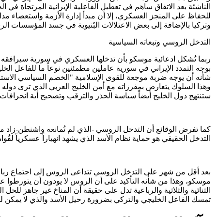
الناشئة بعد الاتفاق ساهم في تعطيل الفاعلية الإيرانية المرتجاة في 
للحفاظ على المنجز العسكري، إلا أن مبدأ إدارة الأزمة واستعصاء مداخ
وتركيا بالإضافة إلى بعض الاعتلالات البُنيوية في جسد المؤسسات 
التدخل الروسي وتبعاته السياسية
ربما تُشكل ادعائية موسكو بأن تدخلها العسكري في سورية سيرافقه ضغ
بوجه التمدد الإيراني في سورية عاملين مطمئنين نوعاً ما للفاعل ا
شأنه أن يوجه ضربة موجعة للقوى الإسلامية "الخصم السياسي الاسترات
وهذا السلوك يتعارض بمفرزاته مع أمن الخليج العربي الذي ترى دوله أ
ستنتهج دول الخليج أيضاً سياسة الحذر والترقب وتصحيح أية انحرافات ع
كما تفرض الوقائع أن التدخل الروسي -الذي لم تُمانعه واشنطن-زاد م
التدخل الحقيقي هو حماية نظام الأسد الذي يشهد انهياراً عسكرياً لقُو
بعد أقل من شهر على التدخل الروسي تتداعى الروس إلى اجتماع رباع
موسكو، وهذا من شأنه التأكيد على أن الروس لا يودون أن يتورطوا عم
الثنائية والثلاثية والرباعية تدل على حقيقة أن المناخ غير جاهز للح
تمسك الفاعل الخليجي والتركي بضرورة رحيل الأسد والذي لا يمكن لمص