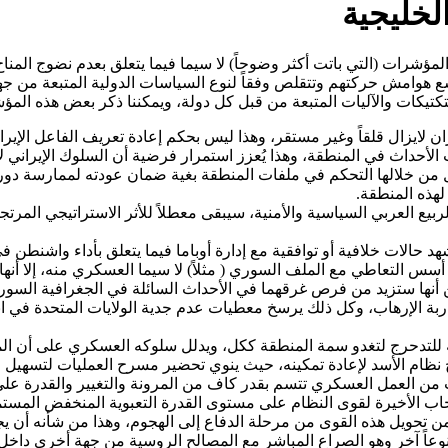
لخليجية
2015م، في تثبيت مجموعة من المؤشرات (التي باتت أكثر وضوحاً) لا سيما فيما يتعلق ب
وسع هوامش حركتهم وتتقلص وفقاً لنوع السياسات الدولية المتبعة من جهة
تكتيكات والآليات المتبعة من قبل كل دولة، ويمكننا ذكر بعض هذه المؤ
 لايزال قلقاً وغير مستقر، وهذا ليس بحكم إعادة تعريف الفاعل الإير
ات الأحداث في المنطقة، وهذا يُعزز استمرار فرضية أن السلوك الإيران
 من خلالها التحكم في ملفات المنطقة بغية ضمان عودته لممارسة دو
لهذه المنطقة.
ع العربي السياسية والأمنية، سيبقى معطلاً للأثر الاستراتيجي المرت
 تشهد حالات خلافية أو توافقية مع إدارة أوباما فيما يتعلق بأداء واشن
ت أسس التعاطي مع الملف السوري ( مثلاً) لا سيما العسكري منه، إلا أن
 أنها ستزيد من فرص غرقهما في الأحداث السائلة في الجغرافية السور
ربة الإرهاب، وكل ذلك يرسخ معطيات عدم جدية الولايات المتحدة في ا
لقابلة للتدحرج لتغدو سمة المنطقة ككل، ويدلل سلوكه العسكري على أن 
ظام الأسد لإعادة تمكينه، حيث ينوي تحضير مسرح العمليات لتسهيل الت
من العمل العسكري تتسم بقدر كاف من المرونة والتغيير والقدرة على
ب الأخيرة لقوى النظام على مستوى القدرة التعبوية المنخفض المستم
 تحويل هذه القوى من مرحلة الدفاع إلى الهجوم، وهذا من شأنه أن يج
عاً آخر وهو الصراع المباشر مع المصالح الروسية من جهة أخرى داخل ا