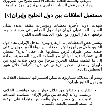
المرتقب والنسبة العالية للعمالة الأجنبية يصبح من الضروري
إيجاد فرص عمل للشباب الخليجي وأن يُجزَى أجورًا مناسبة.
مستقبل العلاقات بين دول الخليج وإيران
[v]
شهدت الآونة الأخيرة معطيات ومؤشرات مقلقة عديدة بشأن
السلوك المستقبلي لإيران تجاه دول المجلس في مرحلة ما بعد
توقيعها الاتفاق النووي مع القوى العالمية الست الكبرى.
وتشير بعض المعطيات إلى ارتفاع وتيرة التدخل الإيراني تجاه دول
الخليج، ولعلَّ من أبرزها توتر العلاقات بين دولة الكويت وإيران على
خلفية سعي طهران فرض سيطرتها على حقل "الدرة" النفطي
الذي تتشارك فيه الدولتان مع المملكة العربية السعودية، إضافة
إلى ما كشفته مملكة البحرين مؤخرًا من وجود صلات قوية بين
طهران ومنفذي التفجير الإرهابي في قرية "كرانة" خلال شهر
أغسطس 2015م.
ويبدو أن ثمةثلاثة سيناريوهات يمكن استشرافها لمستقبل العلاقات
بين دول الخليج وإيران:
التقارب والانفتاح: من خلال حوار هادف حولقضايا الخلاف
الرئيسية، ولا بد لإنجاحه من توافر الإرادة السياسية الصادقة
لتغليب مبادئ حسن الجوار والمصالح المتبادلة على الرغبة
في بسط الهيمنة والنفوذ الإقليمي.