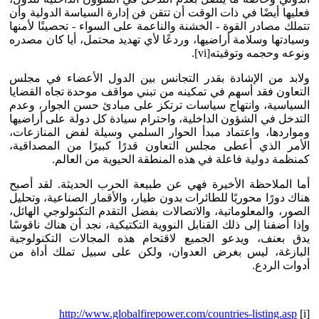
فعليها أيضًا في ذات الوقت أن تتقن فن إدارة السياسة الدولية وأن
تتملك مصادر القوة - الخشنة والناعمة على السواء - تحصينًا لأمنها
وسيادتها وسلامة أراضيها، وردعًا لأي تهديد محتمل، أيا كان مصدره
ونوعه وحجمه وتوقيته[vi].
ولابد من الإشادة بقدر التجانس بين الدول الأعضاء في مجلس
التعاون فقد أسهم في تمكينه من تبني مواقف موحدة تجاه القضايا
السياسية، وانتهاج سياسات ترتكز على مبادئ حسن الجوار، وعدم
التدخل في الشؤون الداخلية، واحترام سيادة كل دولة على أراضيها
ومواردها، واعتماد مبدأ الحوار السلمي وسيلة لفض المنازعات،
الأمر الذي أعطى مجلس التعاون قدرًا كبيرًا من المصداقية،
كمنظمة دولية فاعلة في هذه المنطقة الحيوية من العالم.
أما الملاحظة الأخيرة فهي عن طبيعة الحرب الحديثة. لقد أصبح
هناك دورًا محوريًا للطائرات بدون طيار، والأقمار الصناعية، وتحليل
الصور، والمعلوماتية، والاتصالات بفضل التقدم التكنولوجي الهائل،
وإذا أضفنا إلى ذلك القنابل النووية التكتيكية، نجد أن هناك ناقوسًا
يدق بعنف، ويدعو الجميع لاقتحام هذه المجالات التكنولوجية
البازغة، ليس بغرض العدوان، ولكن على سبيل تملك أداة من
أدوات الردع.
http://www.globalfirepower.com/countries-listing.asp
[i]