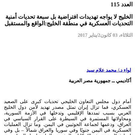
العدد 115
الخليج لا يواجه تهديدات افتراضية بل سبعة تحديات أمنية
التحديات العسكرية في منطقة الخليج:الواقع والمستقبل
الثلاثاء، 03 كانون2/يناير 2017
لواء د./ محمد علام سيد
أكاديمي ــ جمهورية مصر العربية
أمام دول مجلس التعاون الخليجي تحديات كبرى على الصعيد
العسكري، فما تزال إيران تمثل مصدر تهديد لأمن دول الخليج
العربي بسبب تمددها الإقليمي وتدخلها في الأزمة السورية،
ومحاولاتها المستمرة في السيطرة على القرار السياسي في
العراق، ودعمها لجماعة الحوثيين في اليمن. وما تزال العمليات
العسكرية في اليمن جنوبًا وفي سوريا والعراق شمالاً – بل وفي