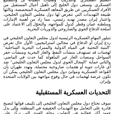
العسكري. وتسعى دول الخليج إلى تأهيل أجيال المستقبل من
الأفراد العسكريين عن طريق المعاهد العسكرية المتخصصة. وثالثها
طبيعة التهديدات التي تتعرض لها دول مجلس التعاون الخليجي،
واعتبار إيران مصدر تهديد رئيسي، مما زاد من أهمية الإمارات
وسلطنة عمان وقطر كدول للمواجهة، والتحوّل إلى الاعتماد على
أسلحة الدفاع الجوي والصاروخي والدوريات البحرية.
تتبلور المهام العسكرية الرئيسية لدول مجلس التعاون الخليجي في
ردع إيران أو الدفاع في مجالين استراتيجيين: الأول حال تعرض
"البنية التحتية في المياه الدولية والممرات البحرية الساحلية"
لهجمات قد تستهدف منشآت النفط والغاز البحرية ومنشآت خفر
السواحل ومنصات الغاز غير المأهولة كما حدث في الماضي.
والثاني حماية "المجال الجوي لدول مجلس التعاون الخليجي" ضد
أي غارات جوية أو هجمات صاروخية محتملة، وتهدد طهران بأن
القواعد العسكرية وموانئ دول مجلس التعاون الخليجي يمكن أن
تكون عرضة لهجمات في حال وقوع مواجهة بين الولايات المتحدة
وإيران.
التحديات العسكرية المستقبلية
سوف تحتاج دول مجلس التعاون الخليجي إلى تكييف قواتها لتصبح
قادرة على التعامل مع التهديدات الحقيقية في المنطقة، وإلى بذل
جهود أكثر فعالية في التعاون، وخلق القوى التي تركز على