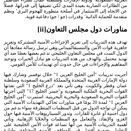
من الطائرات الضاربة بعيدة المدى لكي تضيفها إلى قدراتها، فضلاً
عن الاتجاه إلى الاستثمار في أسلحة متطورة للهجوم البري٬ ونظم
متقدمة للحماية الذاتية٬ وقدرات (جو / جو) دفاعية قوية.
مناورات دول مجلس التعاون
[ii]
تهدف هذه التدريبات إلى تعزيز الإجراءات الأمنية المشتركة وتعزيز
جاهزية قوات الأمن والتنسيقالميداني.وهي ترسل رسالة مفادها أن
الدول الست في مجلس التعاون الخليجي تدعم بعضها بعضًا ضد أي
تهديد محتمل. والهدف من هذه التدريبات هو تبادل الخبرات وتوحيد
المفاهيم والإجراءات في حال حدوث أي تهديدات للأمن القومي.
أجريت تدريبات "أمن الخليج العربي 1" خلال نوفمبر وشارك فيها
دولة الإمارات العربية المتحدة والمملكة العربية السعودية وسلطنة
عمان وقطر والكويت. وهي تأتي بعد "درع الخليج 1" التي نفذتها
القوات البحرية الملكية السعودية و"جسر الخليج 17" التي أجرتها
القوات البحرية السعودية والبحرية البحرينية. استمرت "أمن الخليج
العربي 1" لمدة 20 يومًا في مناورات تحاكي التهديدات الأمنية التي
يمكن أن تواجه الدول من قبل المنظمات المتطرفة سواء بدعم من
دول أجنبية أو عابرة للقارات. وتدور السيناريوهات الأمنية فيها حول
الغزو، والإنقاذ، والتعامل مع المنظمات والخلايا الإرهابية. وتأتي
أهمية التدريبات الأمنية من أنها تساعد قوات الأمن الخليجية على
التعامل بصورة أفضل في المواقف الأمنية المختلفة، وإدارة