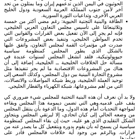
الحوثيون في اليمن الذين تدعمهم إيران وما يمثلون من تحد
آخر لأمن جنوب المملكة العربية السعودية ودول الخليج
العربي الأخرى، وتداعيات الثورة السورية.
الطاقة والبنية التحتية الحيوية: رغم مضي أكثر من خمسة
وثلاثينعامًا على تأسيس مجلس التعاون العربي الخليجي،
فإنه لم يجرِ إلى الآن تفعيل بعض القرارات والقوانين التي
تخدم المواطن الخليجي، وتنفيذ بعض المشروعات التي
صدرت في مؤتمرات القمة لمجلس التعاون، واتفق عليها
بالشكل الذي يطور المجلس كمنظومة سياسية
جيوبولوتيكية، فلقد انشغل المجلس لسنوات عديدة في
مسألة حل الخلافات الخليجية ــ الخليجية، إضافة إلى أن
هناك من المشروعات الاقتصادية ما لم يجر تنفيذها مثل
مشروع التجارة البينية بين دول المجلس، وكذلك السعي إلى
توحيد العملة الخليجية، وربط شبكة المواصلات والاتصالات،
التي من أهم مشروعاتها، شبكة الكهرباء والقطار الخليجي.
ولا بد أن نعرف أن هذه البنية التحتية للمجلس شيء ضروري كي
يقف على قدميه.وهي التي تضمن ديمومة هذا المجلس وبقاءه
لمواجهة التحديات أمام هذه الدول، وما الدعوة بأن ينتقل المجلس
من وضعه الحالي إلى كيان اتحادي، إلا ليرتقي المجلس ويتجاوز
الشكل التقليدي الذي هو عليه، حيث إن بقاء المجلس كمنظومة
سياسية لن يسمح له بأن يقوم بدوره وبتفعيل كل ما يصدر عنه من
قرارات. وبالرغم من وجود أية خلافات فالمجلس قادر على
تجاوزها.