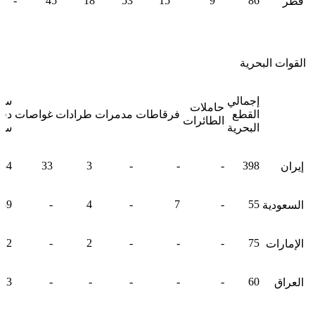
-
45
18
53
15
9
86
قطر
القوات البحرية
إجمالي
سف
حاملات
القطع
فرقاطات
مدمرات
طرادات
غواصات
دفا
الطائرات
البحرية
سا
254
33
3
-
-
-
398
إيران
39
-
4
-
7
-
55
السعودية
12
-
2
-
-
-
75
الإمارات
23
-
-
-
-
-
60
العراق