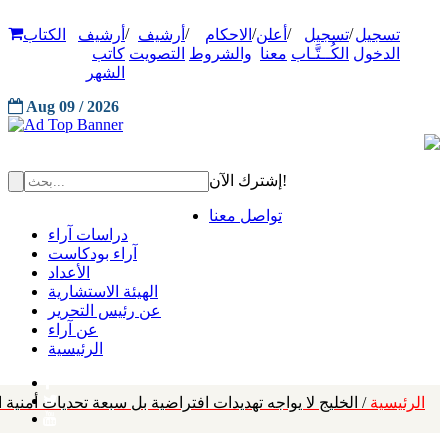
/
/
/
/
/
تسجيل
تسجيل
أعلن
الاحكام
أرشيف
أرشيف
الكتاب
الدخول
الكُــتَّـاب
معنا
والشروط
التصويت
كاتب
الشهر
Aug 09 / 2026
إشترك الآن!
تواصل معنا
دراسات آراء
آراء بودكاست
الأعداد
الهيئة الاستشارية
عن رئيس التحرير
عن آراء
الرئيسية
الرئيسية
/ الخليج لا يواجه تهديدات افتراضية بل سبعة تحديات أمنية