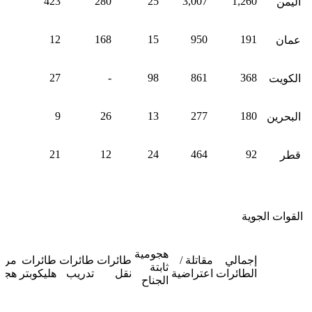
423
280
25
3,007
1,260
اليمن
12
168
15
950
191
عمان
27
-
98
861
368
الكويت
9
26
13
277
180
البحرين
21
12
24
464
92
قطر
القوات الجوية
هجومية
إجمالي
مقاتلة /
طائرات
طائرات
طائرات
مرو
ثابتة
الطائرات
اعتراضية
نقل
تدريب
هليكوبتر
هجو
الجناح