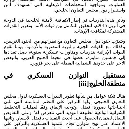
العمليات ومواجهة المخططات الإرهابية التي تستهدف أمن
واستقرار دول مجلس التعاون الخليجي.
وتأتي هذه التدريبات في إطار الاتفاقية الأمنية الخليجية في الدوحة
في أبريل 2015م، لتحقيق التكامل بين قوات الأمن وتعزيز القدرات
المشتركة لمكافحة الإرهاب.
ويتدرّب جنود دول مجلس التعاون مع نظرائهم من الجنود الغربيين،
وكذلك مع القوات الجوية والبرية المصرية والأردنية، بينما تقوم
القوات الإيرانية بتدريبات ومناورات عسكرية سنوية، يصل تعدادها
إلى خمسين مناورة، بعضها في محيط الخليج العربي، والبعض
الآخر على حدودها الشمالية المطلّة على بحر قزوين.
مستقبل التوازن العسكري في
منطقةالخليج
[iii]
هناك ثلاثة عوامل من شأنها تطوير القدرات العسكرية لدول مجلس
التعاون الخليجي أولها التركيز على النظم المناسبة التي تلبي
احتياجاتها بصورة أفضل٬ وتوجيه الإنفاق وفقًا لعمليات التخطيط
الشرائية الواعية لطبيعة التهديد التي تتعرض له٬ وعلى التفاوض
الفعال لضمان الحصول على أحدث التقنيات بأفضل الأسعار. وثانيها
الاعتماد على نهج متوازن تجاه التنمية العسكرية بالتركيز على
التعليم العسكري٬ والتدريب٬ وتقنيات الصيانة بل والتصنيع