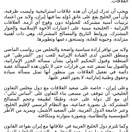
العلاقات.
ويجب أن تدرك إيران أن هذه علاقات استراتيجية وليست ظرفية،
وأن أمن الخليج يقع على عاتق دُوَلِهِ بما فيها إيران، ولابد من اعتماد
ترتيبات أمنية مشتركة، للحيلولة دون وقوع أي أزمة. العلاقات
الإيرانية - الخليجية مبنية على اعتبارات الأخوة الإسلامية والجوار
المشترك، وروابط التاريخ والمصالح المشتركة، وهي ذات أهمية
متزايدة، وحيوية للغاية، وتستحق دعمها وتطويرها.
ولابد من توافر إرادة سياسية واضحة والتخلص من رواسب الماضي
ومنطق الحنين لدى القيادة الإيرانية للعب دور "الشرطي" في
المنطقة وقبول التحكيم الدولي بشأن مسألة الجزر الإماراتية،
والقبول بما تسفر عنه من قرارات حتى لا تكون هذه المسألة عقبة
دائمة في تفعيل العلاقات من منظور أنها تمثل مسألة سيادة
وحقوق وطنية إماراتية، لا يجوز القفز عليها.
وعلى إيران - خاصة على صعيد العلاقات مع دول مجلس التعاون
الخليجي- أن تتوقف عن مسعى بناء التعاون على "أساس ثنائي"،
أي مع كل دولة على حدة، وطبقًا لطبيعة وحجم المصالح
المشتركة، بل بصورة جماعية، مع النظام الرسمي لإقليم الخليج،
وعبر جامعة الدول العربية، على الصعيد الأشمل، وبمزيد من الأطر
المؤسسية والنظامية، وبصورة متوازنة ومتكافئة.
وكما تلتزم دول الخليج العربية في علاقاتها مع إيران بقواعد القانون
الدولي وخاصة ما يتصل بعدم التدخل في الشؤون الداخلية للدول،