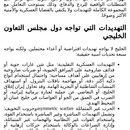
المتطلبات الواقعية للردع والدفاع، وذلك يستوجب التعامل مع
المجموعة الكاملة للتهديدات ولا يكتفي بالقضايا العسكرية والأمنية
الأكثر وضوحًا.
التهديدات التي تواجه دول مجلس التعاون
الخليجي
الخليج لا يواجه تهديدات افتراضية أو أعداء محتملين. ولكنه يواجه
سبعة تحديات أمنية حقيقية:
التهديدات العسكرية التقليدية: مثل شن غارات جوية أو
قذائف صاروخية على المرافق الحيوية، أو ضربات صاروخية
من إرهابيين على أهداف مساحية؛ واحتمال استخدام أنواع
ذكية أكثر دقة، أو مهاجمة ناقلات البترول، أو استهداف
المنشآت الشاطئية أو البحرية الهامة. وقد تحاول إيران إغلاق
الخليج، أو التغاضي عن عملية لعبارة برمائية إيرانية، أو
الضرب في العمق من الجو أو الغواصات في خليج عمان أو
المحيط الهندي.
الحرب غير المتماثلة asymmetric warfareوحروب التخويف:
وتشمل التهديدات المباشرة وغير المباشرة باستخدام القوة،
واستخدام القوات غير النظامية والهجمات غير المتماثلة،
وإدارة الصراعات بالوكالة باستخدام حركات إرهابية أو