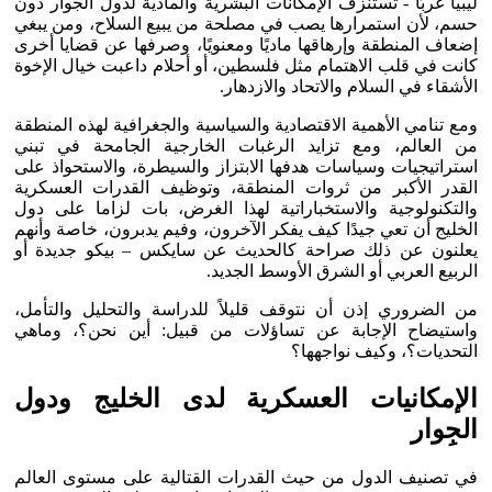
ليبيا غربًا - تستنزف الإمكانات البشرية والمادية لدول الجوار دون
حسم، لأن استمرارها يصب في مصلحة من يبيع السلاح، ومن يبغي
إضعاف المنطقة وإرهاقها ماديًا ومعنويًا، وصرفها عن قضايا أخرى
كانت في قلب الاهتمام مثل فلسطين، أو أحلام داعبت خيال الإخوة
الأشقاء في السلام والاتحاد والازدهار.
ومع تنامي الأهمية الاقتصادية والسياسية والجغرافية لهذه المنطقة
من العالم، ومع تزايد الرغبات الخارجية الجامحة في تبني
استراتيجيات وسياسات هدفها الابتزاز والسيطرة، والاستحواذ على
القدر الأكبر من ثروات المنطقة، وتوظيف القدرات العسكرية
والتكنولوجية والاستخباراتية لهذا الغرض، بات لزاما على دول
الخليج أن تعي جيدًا كيف يفكر الآخرون، وفيم يدبرون، خاصة وأنهم
يعلنون عن ذلك صراحة كالحديث عن سايكس – بيكو جديدة أو
الربيع العربي أو الشرق الأوسط الجديد.
من الضروري إذن أن نتوقف قليلاً للدراسة والتحليل والتأمل،
واستيضاح الإجابة عن تساؤلات من قبيل: أين نحن؟، وماهي
التحديات؟، وكيف نواجهها؟
الإمكانيات العسكرية لدى الخليج ودول
الجِوار
في تصنيف الدول من حيث القدرات القتالية على مستوى العالم