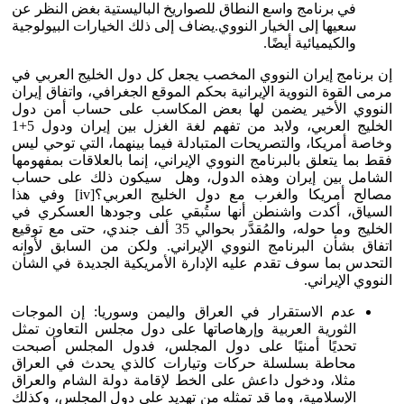
في برنامج واسع النطاق للصواريخ الباليستية بغض النظر عن
سعيها إلى الخيار النووي.يضاف إلى ذلك الخيارات البيولوجية
والكيميائية أيضًا.
إن برنامج إيران النووي المخصب يجعل كل دول الخليج العربي في
مرمى القوة النووية الإيرانية بحكم الموقع الجغرافي، واتفاق إيران
النووي الأخير يضمن لها بعض المكاسب على حساب أمن دول
الخليج العربي، ولابد من تفهم لغة الغزل بين إيران ودول 5+1
وخاصة أمريكا، والتصريحات المتبادلة فيما بينهما، التي توحي ليس
فقط بما يتعلق بالبرنامج النووي الإيراني، إنما بالعلاقات بمفهومها
الشامل بين إيران وهذه الدول، وهل سيكون ذلك على حساب
مصالح أمريكا والغرب مع دول الخليج العربي؟[iv] وفي هذا
السياق، أكدت واشنطن أنها ستُبقي على وجودها العسكري في
الخليج وما حوله، والمُقدَّر بحوالي 35 ألف جندي، حتى مع توقيع
اتفاق بشأن البرنامج النووي الإيراني. ولكن من السابق لأوانه
التحدس بما سوف تقدم عليه الإدارة الأمريكية الجديدة في الشأن
النووي الإيراني.
عدم الاستقرار في العراق واليمن وسوريا: إن الموجات
الثورية العربية وإرهاصاتها على دول مجلس التعاون تمثل
تحديًا أمنيًا على دول المجلس، فدول المجلس أصبحت
محاطة بسلسلة حركات وتيارات كالذي يحدث في العراق
مثلا، ودخول داعش على الخط لإقامة دولة الشام والعراق
الإسلامية، وما قد تمثله من تهديد على دول المجلس، وكذلك