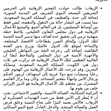
الإرهاب: طالت حوادث التفجير الإرهابية ثاني الحرمين
الشريفين المسجد النبوي الشريف في المدينة المنورة،
إضافة إلى جدة، والقطيف في المملكة العربية السعودية،
مما تسبب في انتشار حالة من الذهول والدهشة، ليس فقط
بين أوساط المسلمين، بل في العالم أجمع. والمتتبع للأعمال
الإرهابية في دول مجلس التعاون الخليجي، يلاحظ خطة
منهجية ترمي إلى تحقيق عدة أهداف منها تدمير البنية التحتية
لتلك الدول، وإلحاق الضرر بقطاعات الاقتصاد المختلفة،
والإساءة لموقع تلك الدول عالميًا، وزرع بذور الفتنة
الطائفية، إضافة إلى زعزعة الثقة بين المواطن الخليجي
والأجهزة الأمنية في دول المجلس. والملاحظ أيضًا أن
الغالبية العظمى لتلك الأعمال الإرهابية قد تركزت في ثلاث
دول هي: الكويت، المملكة العربية السعودية، ومملكة
البحرين. وقد تدرجت تلك الأعمال الإرهابية من الهجوم على
رعايا ومنشآت تتبع دولا غربية إلى استهداف لرموز الحكم
ورجال الأمن وانتهاءً بتفجير المساجد. وكان وما يزال القاسم
المشترك بين معظم تلك الأعمال الإرهابية هو الدور الإيراني
خلف من يقوم بها.
التركيبة السكانية، العمالة الأجنبية، والتغيير الاجتماعي: يجب
أن لا يُنظَر إلى الأمن فقط من حيث التهديدات العسكرية أو
الإرهاب. فالأمن يعتمد كثيرًا على نجاح التنمية وخلق فرص
العمل والعمالة المنتجة، والدخل العادل. فمع النمو السكاني