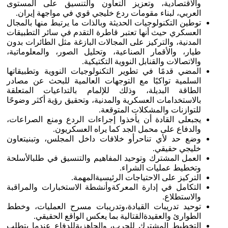
والاقتصادية، وتعزيز التعاون والتنسيق على المستوى
العربي، لبناء مقومات ردع خليجي قوي في مواجهة إيران.
توطين التكنولوجيات الحديثة وبالذات ما يرتبط منها بالمجال
العسكري حيث أنها تعتبر قاطرة التقدم في سائر التطبيقات
المدنية، والتركيز على المجالات البازغة مثل الطائرات بدون
طيار، والأقمار الصناعية، وتحليل الصور، والمعلوماتية،
والاتصالات والقنابل النووية التكتيكية.
المضي قدمًا في تطوير التكنولوجيات النووية وتطبيقاتها
السلمية تواكبًا مع التوجهات العالمية للبحث عن مصادر
الطاقة البديلة، وذلك للإلمام بالتداعيات المتعلقة
بالاستخدامات العسكرية والمدنية، وتحقيق رؤية أكثر وضوحًا
للتوازنات والمشكلات المتوقعة.
يجبعلى القادة أن يأخذوا إجراءات الردع ومنع الصراعات،
والدفاع على محمل الجد كما يراه العسكريون.
وضع حد لأي تناحرأو خلافات داخل المجلس، وتبنيتعاون
خليجي حقيقي.
العمل المشترك وتوحيد المفاهيم والتنسيق في طلبالأسلحة
وتخطيط عمليات الشراء.
التركيز على الاحتياجات الرئيسيةالمهمة.
التكامل في إدارة المعركةوأنشطة الاستخبارات والمراقبة
والاستطلاع.
توحيد تدريبات القيادة،وتدريبات مسرح العمليات، وخطط
الطوارئ والعقيدةالقتالية بما يعكس الواقع الحقيقي.
التخطيط المشترك للحرب، والجاهزيةللدفاع عندما يتطلب