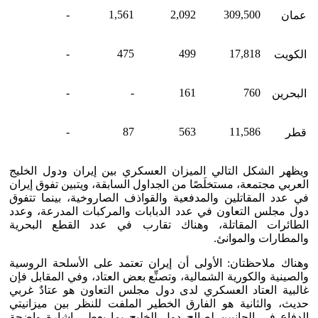
-
1,561
2,092
309,500
عمان
-
475
499
17,818
الكويت
-
-
161
760
البحرين
-
87
563
11,586
قطر
ويظهر الشكل التالي الميزان العسكري بين إيران ودول الخليج
العربي مجتمعة، مستخلَصًا من الجداول السابقة، ويتبين تفوق إيران
في عدد المقاتلين والمدفعية والقواذف الصاروخية، بينما تتفوق
دول مجلس التعاون في عدد الدبابات والمركبات المدرعة، وعدد
الطائرات المقاتلة، وهناك تقارب في عدد القطع البحرية
والمطارات والموانئ.
وهناك ملاحظتان: الأولى أن إيران تعتمد على الأسلحة الروسية
والصينية والكورية الشمالية، وتصنِّع بعض العتاد، وفي المقابل فإن
غالبية العتاد العسكري لدى دول مجلس التعاون هو عتادٌ غربي
حديث، والثانية هو الفارق الخطير الملفت للنظر بين ميزانيتي
الدفاع في الجانبين لصالح دول الخليج بما يعطي إشارة واضحة