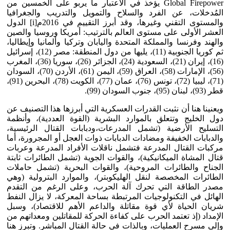
Global Firepower يؤخذ في الاعتبار ما يربو على الخمسين من
المُدخلات، عن الفرد والسلاح والتمويل والتدريب والجغرافيا
والمستوى التقني وغيرها، وقد أبرز التقييم في 2016م[i] الدول
العشر الأولى على مستوى العالم بالترتيب: أمريكا وروسيا والصين
والهند وفرنسا والمملكة المتحدة واليابان وتركيا وألمانيا وإيطاليا،
ثم كوريا الجنوبية (11)، يليها من دول المنطقة: مصر (12)، إسرائيل
(16)، إيران (21)، السعودية (24)، الجزائر (26)، سوريا (36)، المغرب
(56)، الإمارات (58)، العراق (59)، اليمن (61)، الأردن (70)، السودان
(71)، ليبيا (72)، تونس (76)، عمان (77)، الكويت (78)، البحرين (91)،
قطر (93)، لبنان (95)، جنوب السودان (99).
ويعنينا هنا أن نثبت القدرات العسكرية التي أبرزها هذا التصنيف عن
دول الخليج وتتعلق بالموارد البشرية (القوة العددية)، وأنظمة
التسليح الأرضية (تشمل المدرعات،ودبابات القتال الرئيسية،
والدبابات الخفيفة ومضادات الدبابات ذوات العجل أو المجرورة، أما
مركبات القتال المدرعة فتشمل ناقلات الأفراد المدرعة وعربات
قتال المشاة الميكانيكية)، والقوات الجوية (تشمل الطائرات ثابتة
الجناح والطائرات المروحية)، والقوات البحرية (تشمل حاملات
الطائرات المخصصة لنقل الهليكوبتر)، والموارد البترولية (وهي
مصدر الطاقة التي تحرك آلة الحرب، وعلى الرغم من التقدم
الهائل في التكنولوجيات المرتبطة بساحة المعركة، لا يزال النفط
شريان الحياة لأي قوة مقاتلة والداعم الأهم للاقتصاد)، وسبل
الإمداد (إذ تعتمد الحرب على كفاءة الحركة للمقاتلين ومعداتهم من
وإلى مسرح العمليات، وبالذات في حالة القتال المباشر. وتبرز هنا