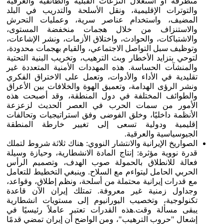
متطرفة أو استغلال النزعات القبلية والطائفية والعرقية
والتوترات الإقليمية، ونقل الأسلحة والتدريب في البلد
المضيف، واستخدام عناصر سرية، وعمليات التحرش
والاستنزاف من خلال هجمات منخفضة المستوى،
والاشتباكات، والحوادث، واختلاق الأزمات، ونشر الإشاعات،
وتوظيف سبل التواصل الاجتماعي، والقيام بهجمات محدودة،
لتوحي بتزايد الأخطار وبث الترهيب، وتخريب البنية التحتية
والمنشآت الحساسة. هذه المهددات الأمنية المتعددة غير
تقليدية في الأداء والأدوات، وتعمل على الاختراق الفكري
ونشر الرؤى الهدامة، وتعميق الهوة والخلافات بين الأعراق
والطوائف المختلفة في دول المنطقة، وقد أصبحت هذه
الأمور من سمات الحرب في العصر الحديث لزعزعة
الأنظمة داخليًا، وخلق الفوضى وفق استراتيجيات وتحالفات
إقليمية ودولية تسعى إلى تغيير خارطة المنطقة
الجيوسياسية والعرقية.
الصواريخ الإيرانية والانتشار النووي: هناك ثلاثة شروط لتملك
قدرة نووية مؤثرة: إنتاج المادة الانشطارية، وحيازة وسيلة
فعالة للانطلاق بالحمولة صوب الهدف، وتصميم الرأس
الحربي الحامل ليتواءم مع السلاح. وينبغي التخطيط للتعامل
مع قدرات إيرانية محتملة من أسلحة، ونظم إطلاق، وقواعد،
وجداول زمنية غير معروفة. تمتلك إيران الآن قاعدة
تكنولوجية، وتخصيب اليورانيوم إلى مستويات انشطارية
يبقى مسألة وقت.هذه القدرات تعتبر عاملاً رئيسيًا في
إشعال "حروب الترهيب"، ومن الواضح أن إيران تمضي قدمًا