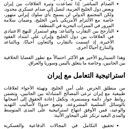
الصدام المباشر: إذا تصاعدت وتيرة العلاقات بين إيران
وبعض دول الخليج العربية، لتصل إلى صدام عسكري محدود.
ولكن المجتمع الدولي لن يسمح بأي سلوك إيراني متهور،
خاصة مع الالتزام الأمريكي بأمن الخليج، وضمان سلامة
المرور في الممرات البحرية في المنطقة.
التأرجح بين التقارب والتباعد: وهو استمرار للنهج الاعتيادي
في العلاقات بين دول الخليج وإيران على امتداد العقود
الأخيرة، إذ اتسمت بالتقارب والتعاون أحيانًا، وبالتباعد
والتنازع أحيانًا أخرى.
وهذا السيناريو الأخير هو الأكثر احتمالاً مع تطور القضايا الخلافية
بين الجانبين، وخاصة ما يتعلق باليمن وسوريا والعراق.
استراتيجية التعامل مع إيران
من منطلق الحرص على أمن الخليج، وتهيئة الأجواء لعلاقات
طبيعية مع إيران ترعى المصالح المتبادلة بين الجانبين، وتضمن
روابط جوار دائمة ومستمرة، وتكفل إعادة الحقوق إلى أصحابها
بالوسائل السلمية المشروعة، وتضع حدودًا لأساليب التهديد
والوعيد، فمن الأوفق انتهاج استراتيجية على المدى المتوسط
والمدى البعيد ترتكز على المحاور الآتية:
تحقيق التكامل في المجالات الدفاعية والعسكرية