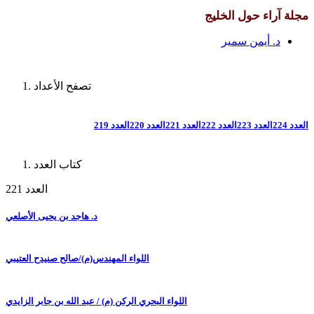
مجلة آراء حول الخليج
د. أيمن سمير
تصفح الأعداد
العدد 224
العدد 223
العدد 222
العدد 221
العدد 220
العدد 219
كتاب العدد
العدد 221
د. هاجد بن يحيى الأصلعي
اللواء المهندس(م)/صالح صنيدح العتيبي
اللواء البحري الركن (م) / عبد الله بن جابر الزايدي