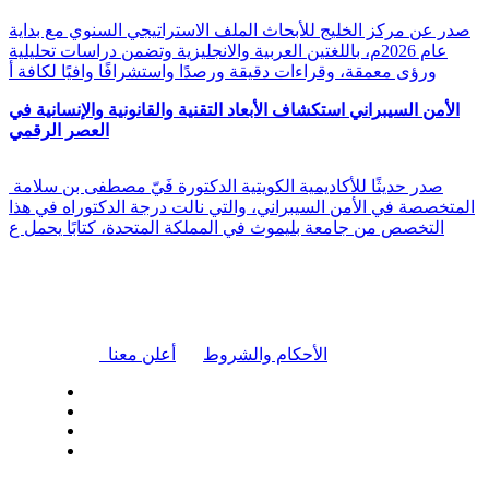
صدر عن مركز الخليج للأبحاث الملف الاستراتيجي السنوي مع بداية
عام 2026م، باللغتين العربية والانجليزية وتضمن دراسات تحليلية
ورؤى معمقة، وقراءات دقيقة ورصدًا واستشرافًا وافيًا لكافة أ
الأمن السيبراني استكشاف الأبعاد التقنية والقانونية والإنسانية في
العصر الرقمي
صدر حديثًا للأكاديمية الكويتية الدكتورة فَيّ مصطفى بن سلامة
المتخصصة في الأمن السيبراني، والتي نالت درجة الدكتوراه في هذا
التخصص من جامعة بليموث في المملكة المتحدة، كتابًا يحمل ع
|
الأحكام والشروط
أعلن معنا
| تابعنا على