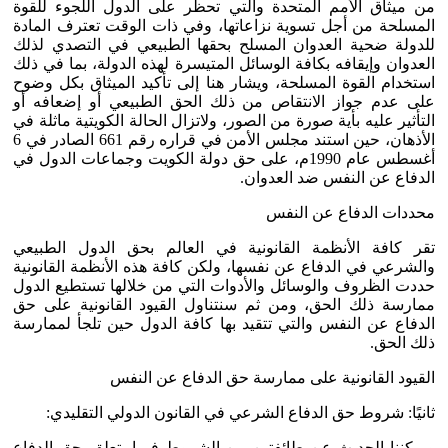
من ميثاق الأمم المتحدة والتي تحظر على الدول اللجوء للقوة
المسلحة من أجل تسوية نزاعاتها، وفي ذات الوقت تعترف المادة
للدولة ضحية العدوان المسلح بحقها الطبيعي في التصدي لذلك
العدوان وإيقافه بكافة الوسائل المتيسرة لهذه الدولة، بما في ذلك
استخدام القوة المسلحة، ويشار هنا إلى تأكيد الميثاق بكل وضوح
على عدم جواز الانتقاص من ذلك الحق الطبيعي أو إضعافه أو
التأثير عليه بأية صورة من الصور، ولاتزال الحالة الكويتية ماثلة في
الأذهان، حين استند مجلس الأمن في قراره رقم 661 الصادر في 6
أغسطس عام 1990م، على حق دولة الكويت وجماعات الدول في
الدفاع عن النفس ضد العدوان.
محددات الدفاع عن النفس
تقر كافة الأنظمة القانونية في العالم بحق الدول الطبيعي
والشرعي في الدفاع عن نفسها، ولكن كافة هذه الأنظمة القانونية
حددت الظروف والوسائل والأدوات التي من خلالها تستطيع الدول
ممارسة ذلك الحق، ومن ثم سنتناول القيود القانونية على حق
الدفاع عن النفس والتي تتقيد بها كافة الدول حين تلجأ لممارسة
ذلك الحق.
القيود القانونية على ممارسة حق الدفاع عن النفس
ثانيًا: شروط حق الدفاع الشرعي في القانون الدولي التقليدي:
ويمكننا الحديث عن طائفتين من الشروط فيما يتعلق بحق الدفاع