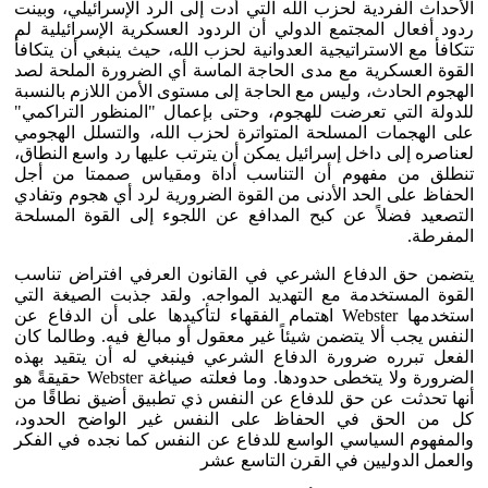
الأحداث الفردية لحزب الله التي أدت إلى الرد الإسرائيلي، وبينت
ردود أفعال المجتمع الدولي أن الردود العسكرية الإسرائيلية لم
تتكافأ مع الاستراتيجية العدوانية لحزب الله، حيث ينبغي أن يتكافأ
القوة العسكرية مع مدى الحاجة الماسة أي الضرورة الملحة لصد
الهجوم الحادث، وليس مع الحاجة إلى مستوى الأمن اللازم بالنسبة
للدولة التي تعرضت للهجوم، وحتى بإعمال "المنظور التراكمي"
على الهجمات المسلحة المتواترة لحزب الله، والتسلل الهجومي
لعناصره إلى داخل إسرائيل يمكن أن يترتب عليها رد واسع النطاق،
تنطلق من مفهوم أن التناسب أداة ومقياس صممتا من أجل
الحفاظ على الحد الأدنى من القوة الضرورية لرد أي هجوم وتفادي
التصعيد فضلاً عن كبح المدافع عن اللجوء إلى القوة المسلحة
المفرطة.
يتضمن حق الدفاع الشرعي في القانون العرفي افتراض تناسب
القوة المستخدمة مع التهديد المواجه. ولقد جذبت الصيغة التي
استخدمها Webster اهتمام الفقهاء لتأكيدها على أن الدفاع عن
النفس يجب ألا يتضمن شيئاً غير معقول أو مبالغ فيه. وطالما كان
الفعل تبرره ضرورة الدفاع الشرعي فينبغي له أن يتقيد بهذه
الضرورة ولا يتخطى حدودها. وما فعلته صياغة Webster حقيقةً هو
أنها تحدثت عن حق للدفاع عن النفس ذي تطبيق أضيق نطاقًا من
كل من الحق في الحفاظ على النفس غير الواضح الحدود،
والمفهوم السياسي الواسع للدفاع عن النفس كما نجده في الفكر
والعمل الدوليين في القرن التاسع عشر