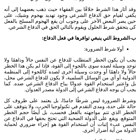
وقد أثار هذا الشرط خلافًا بين الفقهاء حيث ذهب بعضهما إلى أنه
يكفي لقيام حق الدفاع الشرعي وجود تهديد بهجوم وشيك، على
حين يصر البعض الآخر على وجوب أن يقع الهجوم المسلح بالفعل
كي يتحقق شرط الحلول ويقوم بالتالي الحق في الدفاع الشرعي.
ب-الشروط التي ينبغي توافرها في فعل الدفاع:
أولا شرط الضرورة:
يجب أن يكون الخطر المتطلب للدفاع عن النفس حالاً وداهمًا ولا
توجد وسيلة لصده سوى باللجوء إلى القوة، فإذا لم يكن هذا الخطر
حالاً ولا داهمًا أو وجدت وسيلة أخرى لصده كاللجوء إلى المنظمة
الدولية أو أي من الوسائل السلمية، لا يكون للدفاع الشرعي محل،
بل واعتبر استخدام القوة عدوانًا يباح الدفاع الشرعي ضده. كما
يجب أن يوجه الدفاع الشرعي إلى الدولة مصدر العدوان.
وشرط الضرورة ليس شرطًا جامدًا، بل يعتمد على ظروف كل
حالة على حدة، ومدى التقدم في تكنولوجيا الحرب، ولا يتوقف على
الخطر الذي تتم مواجهته بالفعل فحسب، بل أيضًا حجم الخطر
المتوقع. ويقع على الدولة الضحية التي تحتج بحقها في الدفاع عن
النفس عبء إثبات أن استخدام القوة هو إجراء ضروري لحماية
الدولة من أية أضرار أخرى.