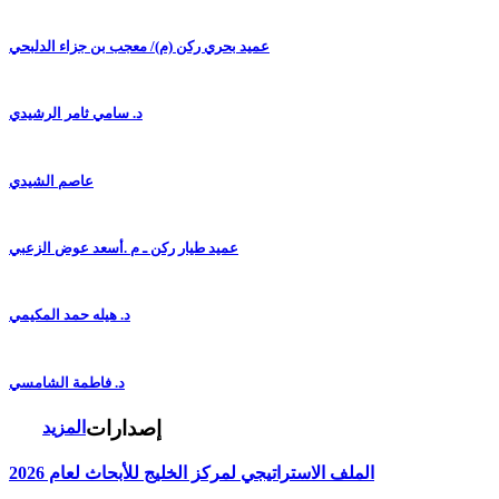
عميد بحري ركن (م)/ معجب بن جزاء الدلبحي
د. سامي ثامر الرشيدي
عاصم الشيدي
عميد طيار ركن ـ م .أسعد عوض الزعبي
د. هيله حمد المكيمي
د. فاطمة الشامسي
إصدارات
المزيد
الملف الاستراتيجي لمركز الخليج للأبحاث لعام 2026