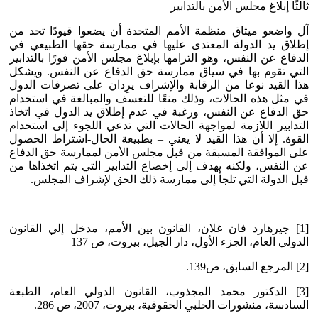
ثالثًا إبلاغ مجلس الأمن بالتدابير
آل واضعو ميثاق منظمة الأمم المتحدة أن يضعوا قيودًا تحد من
إطلاق يد الدولة المعتدى عليها في ممارسة حقها الطبيعي في
الدفاع عن النفس، وهو التزامها بإبلاغ مجلس الأمن فورًا بالتدابير
التي تقوم بها في سياق ممارسة حق الدفاع عن النفس. ويشكل
هذا القيد نوعا من الرقابة والإشراف يرِدان على تصرفات الدول
في مثل هذه الحالات، وذلك منعًا للتعسف والمبالغة في استخدام
حق الدفاع عن النفس، ورغبة في عدم إطلاق يد الدول في اتخاذ
التدابير اللازمة لمواجهة الحالات التي تدعي اللجوء إلى استخدام
القوة. إلا أن هذا القيد لا يعني – بطبيعة الحال-اشتراط الحصول
على الموافقة المسبقة من قبل مجلس الأمن لممارسة حق الدفاع
عن النفس، ولكنه يهدف إلى إخضاع التدابير التي يتم اتخذاها من
قبل الدولة التي تلجأ إلى ممارسة ذلك الحق لإشراف المجلس.
[1] جيرهارد فان غلان، القانون بين الأمم، مدخل إلي القانون
الدولي العام، الجزء الأول، دار الجيل، بيروت، ص 137
[2] المرجع السابق، ص139.
[3] الدكتور محمد المجذوب، القانون الدولي العام، الطبعة
السادسة، منشورات الحلبي الحقوقية، بيروت، 2007، ص 286.