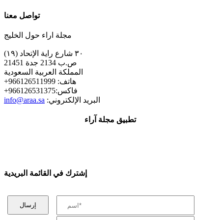
تواصل معنا
مجلة اراء حول الخليج
٣٠ شارع راية الإتحاد (١٩)
ص.ب 2134 جدة 21451
المملكة العربية السعودية
+هاتف: 966126511999
+فاكس:966126531375
:البريد الإلكتروني
info@araa.sa
تطبيق مجلة آراء
إشترك في القائمة البريدية