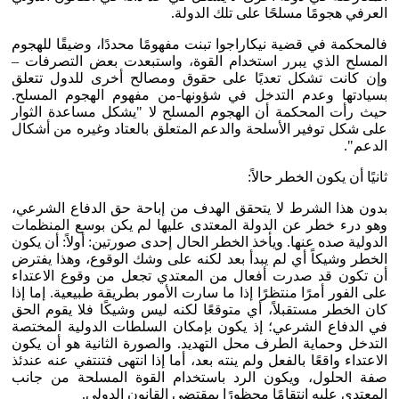
العرفي هجومًا مسلحًا على تلك الدولة.
فالمحكمة في قضية نيكاراجوا تبنت مفهومًا محددًا، وضيقًا للهجوم
المسلح الذي يبرر استخدام القوة، واستبعدت بعض التصرفات –
وإن كانت تشكل تعديًا على حقوق ومصالح أخرى للدول تتعلق
بسيادتها وعدم التدخل في شؤونها-من مفهوم الهجوم المسلح.
حيث رأت المحكمة أن الهجوم المسلح لا "يشكل مساعدة الثوار
على شكل توفير الأسلحة والدعم المتعلق بالعتاد وغيره من أشكال
الدعم".
ثانيًا أن يكون الخطر حالاً:
بدون هذا الشرط لا يتحقق الهدف من إباحة حق الدفاع الشرعي،
وهو درء خطر عن الدولة المعتدى عليها لم يكن بوسع المنظمات
الدولية صده عنها. ويأخذ الخطر الحال إحدى صورتين: أولاً: أن يكون
الخطر وشيكاً أي لم يبدأ بعد لكنه على وشك الوقوع، وهذا يفترض
أن تكون قد صدرت أفعال من المعتدي تجعل من وقوع الاعتداء
على الفور أمرًا منتظرًا إذا ما سارت الأمور بطريقة طبيعية. إما إذا
كان الخطر مستقبلاً، أي متوقعًا لكنه ليس وشيكًا فلا يقوم الحق
في الدفاع الشرعي؛ إذ يكون بإمكان السلطات الدولية المختصة
التدخل وحماية الطرف محل التهديد. والصورة الثانية هو أن يكون
الاعتداء واقعًا بالفعل ولم ينته بعد، أما إذا انتهى فتنتفي عنه عندئذ
صفة الحلول، ويكون الرد باستخدام القوة المسلحة من جانب
المعتدى عليه انتقامًا محظورًا بمقتضى القانون الدولي.