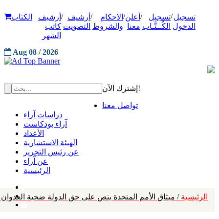
/
/
/
/
/
تسجيل
تسجيل
أعلن
الاحكام
أرشيف
أرشيف
الكتاب
الدخول
الكُــتَّـاب
معنا
والشروط
التصويت
كاتب
الشهر
Aug 08 / 2026
إشترك الآن!
تواصل معنا
دراسات آراء
آراء بودكاست
الأعداد
الهيئة الاستشارية
عن رئيس التحرير
عن آراء
الرئيسية
الرئيسية
/ ميثاق الأمم المتحدة ينص على حق الدولة ضحية العدوان ا