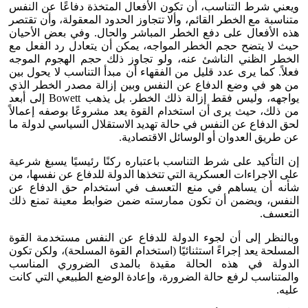
ويعني شرط التناسب، أن تكون الأفعال المتخذة دفاعًا عن النفس
متناسبة مع الخطر القائم، وألا تتجاوز الحدود المعقولة، وأن تقتصر
هذه الأفعال على دفع الخطر المباشر والحال. وفي بعض الأحيان
حيث لا يتضح حجم الخطر المواجه، يمكن أن يتعادل رد الفعل مع
الخطر الظني الناشئ عنه، ولو تجاوز ذلك حجم الهجوم الموجه
فعلاً. كما يرى عدد قليل من الفقهاء أن مبدأ التناسب لا يحول بين
من هو في وضع الدفاع عن النفس وبين إزالة مصدر الخطر الذي
يواجهه، وليس فقط إزالة ذلك الخطر. بل يذهب Bowett إلى أبعد
من ذلك، حيث يرى أن استخدام القوة يعد مشروعًا بوصفه إعمالاً
لحق الدفاع عن النفس في حالة تهديد الاستقلال السياسي لدولة ما
عن طريق العدوان أو الوسائل الاقتصادية.
إن التأكيد على شرط التناسب باعتباره ركنًا رئيسيًا يسبغ شرعية
على الاجراءات العسكرية التي تتخذها الدولة للدفاع عن نفسها، من
شأنه أن يساهم في منع التعسف في استخدام حق الدفاع عن
النفس، ويضمن أن تكون ممارسته ضمن ضوابط معينة تمنع ذلك
التعسف.
وبالنظر إلى أن لجوء الدولة للدفاع عن النفس مستخدمة القوة
المسلحة يعد إجراءً استثنائيًا (استخدام القوة المسلحة)، ولكن تكون
الدولة في هذه الحالة مقيدة بالمدى الضروري المناسب
والمتناسب لرفع حالة الضرورة، وإعادة الوضع الطبيعي التي كانت
عليه.