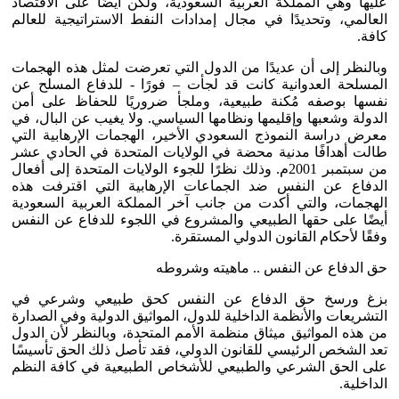
عليها وهي المملكة العربية السعودية، ولكن أيضًا على الاقتصاد
العالمي، وتحديدًا في مجال إمدادات النفط الاستراتيجية للعالم
كافة.
وبالنظر إلى أن عديدًا من الدول التي تعرضت لمثل هذه الهجمات
المسلحة العدوانية كانت قد لجأت – فورًا - للدفاع المسلح عن
نفسها بوصفه مُكنة طبيعية، وملجأ ضروريًا للحفاظ على أمن
الدولة وشعبها وإقليمها ونظامها السياسي. ولا يغيب عن البال، في
معرض دراسة النموذج السعودي الأخير، الهجمات الإرهابية التي
طالت أهدافًا مدنية محضة في الولايات المتحدة في الحادي عشر
من سبتمبر 2001م. وذلك نظرًا للجوء الولايات المتحدة إلى أفعال
الدفاع عن النفس ضد الجماعات الإرهابية التي اقترفت هذه
الهجمات، والتي أكدت من جانب آخر المملكة العربية السعودية
أيضًا على حقها الطبيعي والمشروع في اللجوء للدفاع عن النفس
وفقًا لأحكام القانون الدولي المستقرة.
حق الدفاع عن النفس .. ماهيته وشروطه
بزغ ورسخ حق الدفاع عن النفس كحق طبيعي وشرعي في
التشريعات والأنظمة الداخلية للدول، المواثيق الدولية وفي الصدارة
من هذه المواثيق ميثاق منظمة الأمم المتحدة، وبالنظر لأن الدول
تعد الشخص الرئيسي للقانون الدولي، فقد تأصل ذلك الحق تأسيسًا
على الحق الشرعي والطبيعي للأشخاص الطبيعية في كافة النظم
الداخلية.