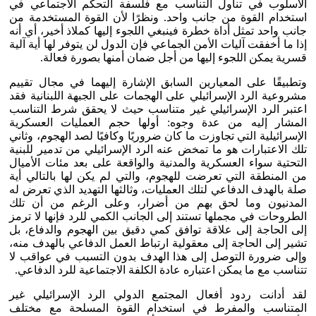
الأسلوب في تناول التناسب مع فلسفة التحكم الاجتماعي في
استخدام القوة من جانب واحد. ونظرًا لأن القوة المستخدمة من
جانب واحد تمثل أداة خطرة فينبغي اللجوء إليها كملاذ أخير، أي أنه
إذا ما أخفقت آليات الأمن الجماعي فإن الدول لن يتوفر لها أية آلية
قسرية يمكن اللجوء إليها من أجل ضمان أمنها بصورة فعالة.
وتطبيقًا على المعيارين السابق الإشارة إليهما في مجال تقييم
مشروعية الرد الإسرائيلي على الهجمات على الجبهة اللبنانية فقد
اعتبر الرد الإسرائيلي غير متناسب حيث لا يحقق شرط التناسب
المشار إليه من عدة وجوه: أولها حجم العمليات العسكرية
الإسرائيلية التي تجاوزت ما كان ضروريًا وكافيًا لصد الهجوم، وثاني
تلك الاعتبارات هو ما تمخض عنه الرد الإسرائيلي من تدمير للبنية
التحتية سواء العسكرية والمدنية والواقعة على بعد مئات الأميال
من المنطقة التي تعرضت للهجوم، والتي لم يكن لها بالتالي أية
صلة بالهدف الدفاعي لتلك العمليات، وثالثها التهديد الذي تعرض له
المدنيون وما لحق بهم من أضرار، وعلى الرغم من أن تلك
الطروحات في مجملها تستند إلى الجانب الكمي للرد فإنها لا ترمز
إلى الحاجة إلى علاقة توافق كمي دقيق بين الهجوم والدفاع، بل
تشير إلى الحاجة إلى معقولية ارتباط العمل الدفاعي بالهدف منه،
وإلى ضرورة التوصل إلى هذا الهدف بدون التسبب في عواقب لا
تتناسب مع ما يمكن اعتباره عادة الكلفة الاجتماعية للرد الدفاعي.
لقد أدانت ردود أفعال المجتمع الدولي الرد الإسرائيلي غير
المتناسب والمفرط في استخدام القوة المسلحة مع مختلف