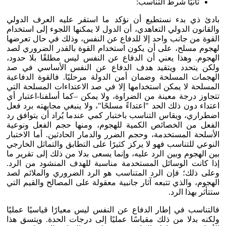
ثانيًا شرط التناسب:
بادئ ذي بدء نستطيع أن نؤكد ما استقر عليه العرف الدولي
والقانون الدولي التعاهدي، أن الدول لا يمكنها اللجوء إلى استخدام
القوة من جانب واحد إلا للدفاع عن النفس، وذلك في حال تعرضها
لهجوم مسلح، على أن يكون استخدام القوة بالقدر الضروري لصد
الهجوم. وهذا يعني أن الدفاع عن النفس ليس مطلقًا بلا حدود،
ولكن يتحدد ويتقيد هدف الدفاع عن النفس الأساسي في صد
الهجمات المسلحة وضمان أمن الدولة مرحليًا. فالقوة الدفاعية
المسلحة لا يمكن استخدامها إلا في صد الاعتداءات المسلحة التي
تتجاوز درجة معينة من الضراوة، ولا يمكن –كما أسلفنا-اعتبار أي
اعتداء دون ذلك الحد "اعتداءً مسلحًا"، ولا ينبغي مجابهته برد فعل
اضطراري، ويقاس التناسب باختبار كمي عندما يُراد أن يتوافق رد
الفعل من الخصائص الكمية للهجوم، ومنها حجم الفعل ونوعية
الأسلحة المستخدمة، وحجم الضرر والدمار الحادثين. أما الاختبار
النوعي للتناسب فهو لا يركز كثيرًا على التطابق والتماثل الخارجي
بين الهجوم وبين الرد عليه، وإنما يسعى بدلا من ذلك إلى تقرير ما
إذا كانت الوسائل المستخدمة مناسبة للهدف المنشود من الرد.
وعلى ذلك؛ فإن الرد المتناسب هو الرد الضروري والملائم لصد
الهجوم، والذي تتبعه آثار جانبية معقولة على المصالح والقيم التي
ستتأثر بهذا الرد.
فالتناسب في إطار الدفاع عن النفس ليس معيارًا قياسيًا عمليًا
ولكنه بدلا من ذلك مقياسًا عمليًا إلى درجات الحدة. ويتسق هذا