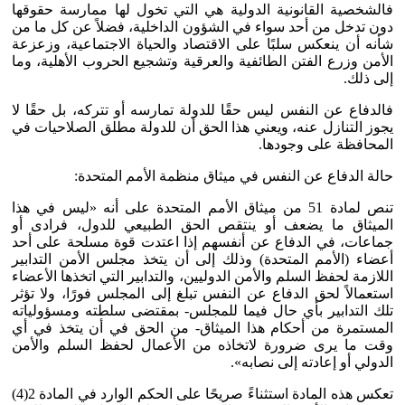
فالشخصية القانونية الدولية هي التي تخول لها ممارسة حقوقها
دون تدخل من أحد سواء في الشؤون الداخلية، فضلاً عن كل ما من
شأنه أن ينعكس سلبًا على الاقتصاد والحياة الاجتماعية، وزعزعة
الأمن وزرع الفتن الطائفية والعرقية وتشجيع الحروب الأهلية، وما
إلى ذلك.
فالدفاع عن النفس ليس حقًا للدولة تمارسه أو تتركه، بل حقًا لا
يجوز التنازل عنه، ويعني هذا الحق أن للدولة مطلق الصلاحيات في
المحافظة على وجودها.
حالة الدفاع عن النفس في ميثاق منظمة الأمم المتحدة:
تنص لمادة 51 من ميثاق الأمم المتحدة على أنه «ليس في هذا
الميثاق ما يضعف أو ينتقص الحق الطبيعي للدول، فرادى أو
جماعات، في الدفاع عن أنفسهم إذا اعتدت قوة مسلحة على أحد
أعضاء (الأمم المتحدة) وذلك إلى أن يتخذ مجلس الأمن التدابير
اللازمة لحفظ السلم والأمن الدوليين، والتدابير التي اتخذها الأعضاء
استعمالاً لحق الدفاع عن النفس تبلغ إلى المجلس فورًا، ولا تؤثر
تلك التدابير بأي حال فيما للمجلس- بمقتضى سلطته ومسؤولياته
المستمرة من أحكام هذا الميثاق- من الحق في أن يتخذ في أي
وقت ما يرى ضرورة لاتخاذه من الأعمال لحفظ السلم والأمن
الدولي أو إعادته إلى نصابه».
تعكس هذه المادة استثناءً صريحًا على الحكم الوارد في المادة 2(4)