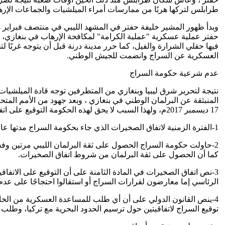
طرابلس لتركها هربًا من ممارسات أمراء الميلشيات والجماعات الإره
حفتر عملية عسكرية "عملية الكرامة" لمكافحة الإرهاب في بنغازي، وخ
العسكرية عن السراج وانضمت للجيش الوطني.
عدم شرعية حكومة السراج
نتيجة لتحرير شرق ليبيا وبنغازي من المتطرفين توجه قادة الميلشيات
17 ديسمبر 2017م، ولهذا السبب لا يحق لهذه الحكومة التوقيع على اتفاقيات دولية على غرار الاتفاقيتين مع أردوغان حول ترسيم الحدود البرية أو الدعم العسكري التركي لعدد من الأسباب وهي:
1-الفترة الزمنية لاتفاق الصخيرات الذي جاء بحكومة السراج مدتها عام واحد قابل للتجديد، ولهذا انتهي العام الأولي في 17 ديسمبر 2016م، دون اتفاق، وانتهى عام التجديد في 17 ديسمبر 2017م.
2-حاولت حكومة السراج الحصول على ثقة البرلمان الليبي مرتين وفش
كما أن الحصول على ثقة البرلمان من شروط اتفاق الصخيرات.
3-نص اتفاق الصخيرات في المادة الثامنة على أن التوقيع على الات
الرئاسي إما معارضون لقرارات السراج أو استقالوا احتجاجًا على عد
4-ينص القانون الدولي على أن أي طلب للمساعدة العسكرية من الخار
توقيع السراج لاتفاقيتين حول ترسيم الحدود البحرية مع تركيا، وطل