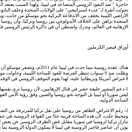
حاجزة " ضد النفوذ الروسي المتصاعد في ليبيا، ولهذا السبب يعتقد الب
تحولت أنقرة لـ"عبء استراتيجي" على الولايات المتحدة وحلف الناتو،
المتحدة تراهن على الخلاف الأيدولوجي بين روسيا وتركيا، وأن روسيا
الإرهابية في العالم، وتدرك واشنطن أن في ذاكرة الرئيس الروسي فلاديمير بوتن شواهد التاريخ التي تقول
أوراق قيصر الكرملين
هناك عقدة روسية مما حدث ف
وظلت منذ 9 سنوات تنتظر الفرصة للعود للساحة الليبية، وحا
لاعتراض أمريكا وبريطانيا عليه، لهذا يقوم الموقف الروسي في الوق
1-دعم المشير خليفة حفتر في قتال الإرهابيين، لأن روسيا ترى نفسه
الساحة الدولية.
2- رغم الاعتراض الظاهر من روسيا على نقل تركيا للمرتزقة من الشم
ومحيط حلب، لأن هذه الساحة قريبة جدًا من القواعد الروسية في حميم
تنازل تركيا لروسيا في سوريا مقابل غض الطرف الروسي عن بعض المصا
بوتن أن عناصر فاجنر الروسية في ليبيا لا يمثلون الدولة الروسية بما