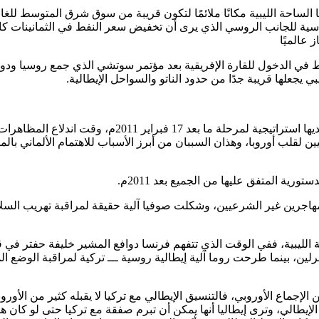
 لها الساحة الليبية مكانًا ملائمًا لتكون قريبة من سوق شرق المتوسط
ية للجانب الروسي الذي يرى أن تخفيض سعر النفط في الثمانينات كان م
عالميًا
ي الدخول للقارة الإفريقية بعد مؤتمر سوتشي الذي جمع روسيا ودول ال
 يجعلها قريبة جدًا من حدود الناتو والسواحل الإيطالية.
رغم النجاح الأوربي في إزاحة القذافي إلا أن الدول الأورو
ن لقلب أوروبا، وهذان السببان من أبرز الأسباب للاهتمام الألماني بالم
مهاجرين غير الشرعيين، وشكلت صوفيا آلية حقيقة لمراقبة تهريب السلاح 
احة الليبية، ففي الوقت الذي تتفهم فرنسا دوافع المشير خليفة حفتر في 
لين، بينما طرحت روما آلية إيطالية روسية ـــ تركية لمراقبة الوضع الم
 الإجماع الأوروبي، فالتنسيق الإيطالي مع تركيا لا يقبله كثير من الأورو
تركيا ليبيا للاحتلال الإيطالي، وترى إيطاليا أنها يمكن أن تبرم صفقة مع تركيا ح