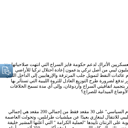
كريين الأتراك لدعم حكومة فايز السراج التي انتهت صلاحياتها منذ
هناك مليون ليبي من أصل تركي يدعمون إعادة احتلال تركيا للأراضي
 عائدات النفط لتمويل جلب المرتزقة والإرهابيين إلى الداخل الليبي
معمر القذافي، وكلها أمور تدفع لضرورة طرح التوزيع العادل للثروة الليبية التي تستأثر بها
قيق السلام في ليبيا ؟ ولماذا لم يطالب المؤتمر بتجميد اتفاقيتي السراج وأردوغان، وإلى أي مدة تسمح الخلافات
لأوضاع الميدانية للصراع؟
بدأت الأزمة عندما خسرت جماعة الإخوان الليبية الانتخابات البرلمانية في 25 يونيو 2014م، حيث حصل الإخوان وكل ما يسمى "بأحزاب الإسلام السياسي" على 30 مقعد فقط من إجمالي 200 مقعد هي إجمالي
ليبي للانتقال لبنغازي بعيدًا عن ميلشيات طرابلس، وتحولت العاصمة
لى الزنتان تأييدها "لعملية الكرامة " التي أعلنها المشير خليفة
حفتر ، وعاش سكان طرابلس منذ ذلك الحين أوقات صعبة نتيجة لصراع الميليشيات على النفوذ والأموال في العاصمة والمنطقة الغربية التي تضم ثلثي السكان الليبيين، وهو ما دفع أكثر من 250 ألف من أبناء