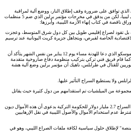
 الذي توافق على ضرورة وقف إطلاق النار، ووضع آلية لمراقبة
الأوضاع الميدانية لمنع تجدد العمليات العسكرية الكبيرة، وتوافقت الدول على طرح " خريطة طريق " تقودها الأمم المتحدة لوقف الصراع في ليبيا، لكن من يدقق في مخرجات مؤتمر برلين الذي ضم 5 منظمات
لليبية بل تقود لصراع إقليمي طويل بين كل دول شرق المتوسط، وعجزت
لاقتصادية الخاصة لقبرص، ويتجاهل جزيرة كريت اليونانية عند ترسيم
2- اكتفى المجتمعون في برلين بالمطالبة بوقف التدخلات الخارجية، ومن يراجع الأيام الفاصلة بين مؤتمر برلين يوم 19 يناير 2020م، واجتماع موسكو الذي دعا للهدنة مساء يوم 12 يناير من نفس الشهر يتأكد أن
ية في طرابلس أكثر من 3500 مرتزق من سوريا لليبيا بشكل علني، كما قام فريق فني تركي بتركيب منظومة دفاع صاروخية متقدمة
 التركية والمرتزقة السوريين للقتال في طرابلس، ناهيك أن مؤتمر برلين وضع آلية هشة
يبي المنبثق من البرلمان المنتخب، والذي حرر 95 % من الأراضي الليبية، وبين مجموعة من الميلشيات تم استقدامهم من دول كثيرة حيث يقاتل
5-تجاهل مؤتمر برلين نهب حكومة السراج لأموال الشعب الليبي ودفعها مرتبات وأموال لأردوغان، ولدفع مرتبات الميلشيات، كما تجاهل دفع السراج 2.7 مليار دولار للحكومة التركية بدعوى أن هذه الأموال ديون
رط عدم استخدام الأموال والأصول الليبية في نقل الإرهابيين
 ومنصة" لإطلاق حلول سياسية لكافة ملفات الصراع الليبي، وهو في