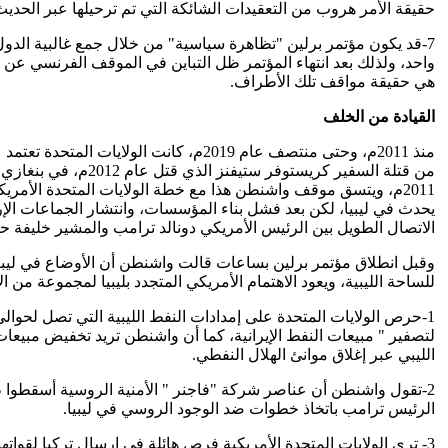
حقيقة الأمر هروب من التعقيدات الشائكة التي تم ترحيلها عبر الحدي
7-قد يكون مؤتمر برلين "تظاهرة سياسية" من خلال جمع غالبية الدول
واحد، ولذلك بعد انتهاء المؤتمر ظل التباين في الموقف الفرنسي عن ال
هي حقيقة مواقف تلك الأطراف.
القيادة من الخلف
منذ 2011م، وحتى منتصف عام 2019م، كان
من قتلة السفير كري
يحدث في ليبيا، لكن بعد فشل بناء المؤسسات، وانتشار الجماعات الإرها
الاتصال الطويل بين الرئيس الأمريكي دونالد ترامب والمشير خليفة ح
وقبل انطلاق مؤتمر برلين بساعات قالت واشنطن أن الأوضاع في ليبيا
للساحة الليبية، ويعود الاهتمام الأمريكي المتجدد بليبيا لمجموعة من 
لتصفير " مبيعات النفط الإيرانية، كما أن واشنطن تريد تخفيض مبيعا
الليبي عبر إغلاق موانئ الهلال النفطي.
2-تقول واشنطن أن عناصر شركة "فاجنر " الأمنية الروسية أسقطوا طا
الرئيس ترامب باتخاذ خطوات ضد الوجود الروسي في ليبيا.
3- ترى الولايات المتحدة الأمريكية فرص هائلة في إرسال تركيا لقواته