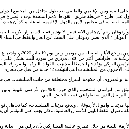
 على المستويين الإقليمي والعالمي بعد طول تجاهل من المجتمع الدولي
اج وأردوغان رغم أن هاتين الاتفاقيتين لا تؤشر فقط لاستمرار الأزمة ا
– اليونان " الذي يصر أردوغان على البحث عن الغاز والنفط في المياه ا
تركيا حولت هذه الأيام "لاستراحة محارب" ، ونقلت وفق السفارة الأمريك
ال هذه الأيام صدر أكثر من 10 تصريحات من الرئيس التركي يؤكد فيها جميعًا أنه ذاهب بالقوات
4-تعامل البيان الختامي لمؤتمر برلين بالتساوي بين الجيش الل
 وصول النفط الليبي للأسواق العالمية، وكان يجب على المؤتمر أن يشت
لأزمة الليبية من خلال تصريح غالبية المشاركين بأن برلين هي " بداية