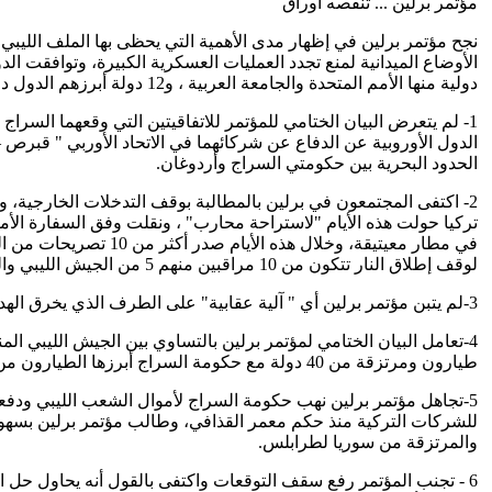
مؤتمر برلين ... تنقصه أوراق
نجح مؤتمر برلين في إظهار مدى الأهمية التي يحظى بها الملف الليبي
دولية منها الأمم المتحدة والجامعة العربية ، و12 دولة أبرزهم الدول دائمة العضوية في مجلس الأمن والدول الإقليمية الفاعلة يتأكد أن هناك أوراق ناقصة في كتاب إنهاء الأزمة الليبية، وأبرزها:
1- لم يتعرض البيان الختامي للمؤتمر للاتفاقيتين التي وقعهما السر
الدول الأوروبية عن الدفاع عن شركائهما في الاتحاد الأوربي " قبرص 
الحدود البحرية بين حكومتي السراج وأردوغان.
في مطار معيتيقة، وخل
لوقف إطلاق النار تتكون من 10 مراقبين منهم 5 من الجيش الليبي والـ 5 الأخرون من الميليشيات التي انتهكت 42 هدنة من قبل في بنغازي.
3-لم يتبن مؤتمر برلين أي " آلية عقابية" على الطرف الذي يخرق الهدنة، والمعروف أن حكومة السراج مختطفة من جانب الميليشيات في طرابلس ولا يستطيع السراج التأثير عليها.
طيارون ومرتزقة من 40 دولة مع حكومة السراج أبرزها الطيارون من البرتغال الذين سقطوا في قبضة الجيش الليبي.
للشركات التركية منذ حكم معمر القذافي، وطالب مؤتمر برلين بسهولة
والمرتزقة من سوريا لطرابلس.
6 - تجنب المؤتمر رفع سقف التوقعات واكتفى بالقول أنه يحاول حل ا