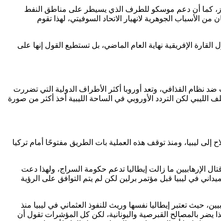
 للغاز، كما أن دعم موسكو للطرف الذي يسيطر على مناطق النفط
ن الأسباب الجوهرية لانهيار الاتحاد السوفيتي، لهذا تقوم
قارة الإفريقية نهاية العام الماضي، بل تستطيع القول إنها على
بية لم يكن لديها استراتيجية لمرحلة ما بعد 17 فبراير 2011م، وقت اندلاع المظاهرات ضد نظام القذافي، وتعد أوروبا أكثر الأطراف الدولية التي تضررت
لف الليبي لكن التردد الأوروبي في الساحة الليبية أخذ أكثر من صورة
إلى ليبيا، ومنذ توقف هذه العملية بات الطريق مفتوحًا أمام تركيا
قتال الإرهابيين ما زالت إيطاليا تدعم حكومة السراج، ولهذا دعت
يداني في ليبيا قبل مؤتمر برلين لكن لم يتم التوافق على الرؤية
بيين، حيث تعتبر إيطاليا نفسها وريث للنفوذ العثماني في ليبيا منذ
تى لو كان هذا يضر بالمصالح القبرصية واليونانية، لكن كل المؤشرات تقول أن