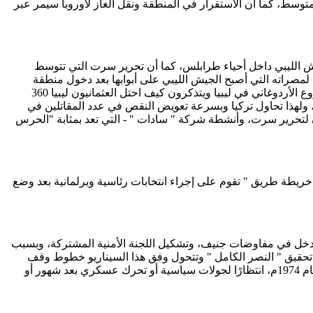
متوسط، كما أن الاستقرار في المنطقة ونقل الغاز لأوروبا سيمر عبر
ية، فبعد 4 سنوات من إطلاق عملية الكرامة في طرابلس بـ150 جندي وضابط بات الجيش الليبي داخل أحياء طرابلس، كما أن تحرير سرت التي تتوسط
راته التي أصبح الجيش الليبي على أبوابها بعد دخول منطقة
الجيش الليبي منطقة الهيشة غرب سرت، وبات ورقة الشعب الليبي من أهم الأوراق الآن بعد أن بات أبناء عمر المختار يدركون حقيقة المشروع الأردوغاني في ليبيا ويتذكرون كيف احتل العثمانيون ليبيا 360
 وقام الحاكم العثماني أحمد القرمنلي بقتل 10 آلاف صائم في نهار رمضان من قبيلة الجوازي في برقة وبنغازي في سبتمبر عام 1817م، ولهذا تحاول تركيا وبسرعة تعويض النقص في عدد المقاتلين في
م، أكثر من 3500 من المرتزقة لإنقاذ السراج، ولهذا سيكون لتحرير سرت، وأنشطة شركة " سادات " - التي تعد بمثابة "الحرس
ريطة طريق " تقوم على إجراء انتخابات رئاسية وبرلمانية بعد وضع
دخل في مفاوضات جنيف، وتشكيل اللجنة الأمنية المشتركة، وبسبب
ن تحقيق " النصر الكامل " وتتحول وفق هذا السيناريو خطوط وقف
إطلاق النار الحالية لـ " خط أزرق " يقسم العاصمة طرابلس وفق" السيناريو القبرصي" الذي قسم مدينة نيقوسيا بعد الغزو التركي لقبرص عام 1974م، انتظارًا لجولات سياسية أو تحرك عسكري بعد شهور أو