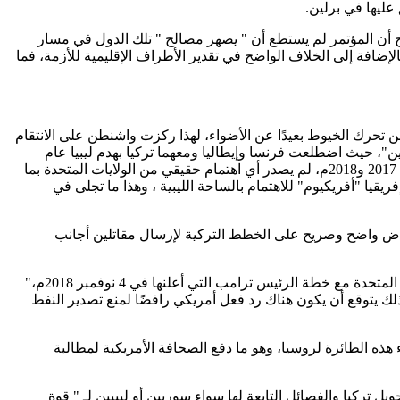
عليها في برلين.
ضح أن المؤتمر لم يستطع أن " يصهر مصالح " تلك الدول في مسار
لإضافة إلى الخلاف الواضح في تقدير الأطراف الإقليمية للأزمة، فما
عني أن واشنطن تحرك الخيوط بعيدًا عن الأضواء، لهذا ركزت واشنطن على الانتقام
د حلفائها "الأطلنطيين"، حيث اضطلعت فرنسا وإيطاليا ومعهما تركيا بهدم ليبيا عام
2011م، ويتسق موقف واشنطن هذا مع خطة الولايات المتحدة الأمريكية "للاستدارة شرقًا" والاهتمام بشرق وجنوب شرق آسيا، وخلال عامي 2017 و2018م، لم يصدر أي اهتمام حقيقي من الولايات المتحدة بما
قيا "أفريكيوم" للاهتمام بالساحة الليبية ، وهذا ما تجلى في
تراض واضح وصريح على الخطط التركية لإرسال مقاتلين أجانب
1-حرص الولايات المتحدة على إمدادات النفط الليبية التي تصل لحوالي 1.3 مليون برميل يوميًا، وزاد الاهتمام بالنفط الليبي من جانب الولايات المتحدة مع خطة الرئيس ترامب التي أعلنها في 4 نوفمبر 2018م،"
لك يتوقع أن يكون هناك رد فعل أمريكي رافضًا لمنع تصدير النفط
هذه الطائرة لروسيا، وهو ما دفع الصحافة الأمريكية لمطالبة
ل تركيا والفصائل التابعة لها سواء سوريين أو ليبيين لـ " قوة