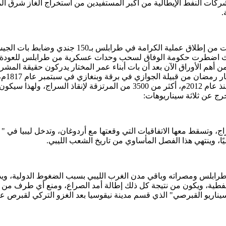
 شركات النفط الإيطالية من أكبر المستفيدين من استخراج الغاز شرق ال
.
لا يزال الواقع الميداني يفرض نفسه على الساحة الليب
 حيث اضطرت حكومة الوفاق لسحب وحدات عسكرية من طرابلس للعودة لمص
عامًا،
طرابلس عبر إرسال شركة " سادات " التركية الأمنية التي تأسست منذ عام 2012
رج عن ثلاثة سيناريوهات:
تسقط معها الاتفاقيات التي وقعتها مع أردوغان، وتدخل ليبيا في " خ
ليًا، وينتهي هذا الفصل المأساوي من تاريخ الشعب الليبي.
طرابلس ومصراته وباقي مدن الغرب الليبي بسبب الضغوط الدولية، وي
ئ النفطية، ويكون من نتيجة كل ذلك إطالة أمد الصراع، ومنع أي طرف م