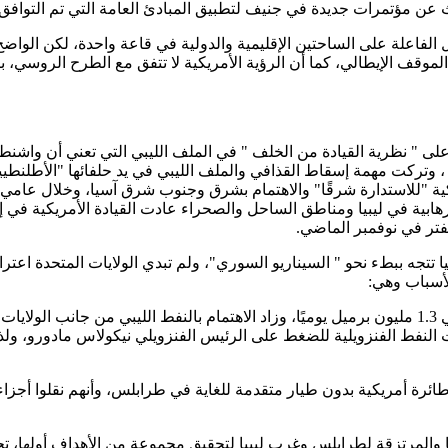
ث عن مؤتمرات جديدة في جنيف لتطبيق المبادئ العامة التي تم التوافق 
 الفاعلة على الساحتين الإقليمية والدولية في قاعة واحدة، لكن الوا
موقف الإيطالي، كما أن الرؤية الأمريكية لا تتفق مع الطرح الروسي، با
ت الولايات المتحدة تعتمد على " نظرية القيادة من الخلف " في الملف الليبي التي ت
ستوفر ستيفنز الذي قتل عام 2012م، في بنغازي ، وتركت مهمة إسقاط القذافي والملف الليبي في ي
بية في ليبيا ومناطق الساحل والصحراء عادت القيادة الأمريكية في إفري
فتر في نوفمبر الماضي.
 تتجه ببطء نحو " السيناريو السوري"، ولم تبدي الولايات المتحدة اع
الأسباب وهي:
ت النفط الفنزويلية للضغط على الرئيس الفنزويلي نيكولاس مادورو، ولذ
ئرة أمريكية بدون طيار متقدمة للغاية في طرابلس، وأنهم نقلوا أجزاء 
ا والمرتزقة لطرابلس وغرب ليبيا لتحقيق مجموعة من الأهداف أولها، تحوي