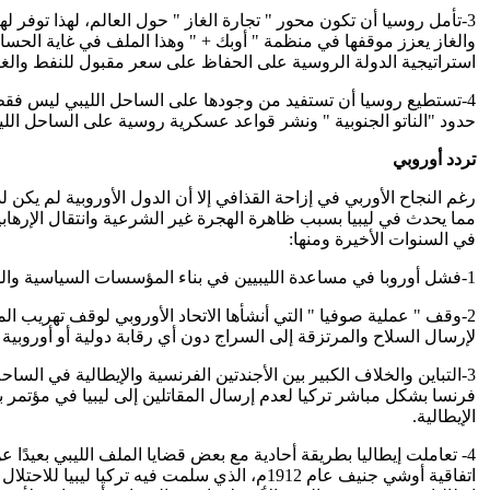
3-تأمل روسيا أن تكون محور " تجارة الغاز " حول العالم، لهذا توفر
والغاز يعزز موقفها في منظمة " أوبك + " وهذا الملف في غاية الحساس
استراتيجية الدولة الروسية على الحفاظ على سعر مقبول للنفط والغاز 
4-تستطيع روسيا أن تستفيد من وجودها على الساحل الليبي ليس فقط ف
حدود "الناتو الجنوبية " ونشر قواعد عسكرية روسية على الساحل الليبي
تردد أوروبي
مما يحدث في ليبيا بسبب ظاهرة الهجرة غير الشرعية وانتقال الإرهابيي
في السنوات الأخيرة ومنها:
1-فشل أوروبا في مساعدة الليبيين في بناء المؤسسات السياسية والدستورية المتفق عليها من الجميع بعد 2011م.
2-وقف " عملية صوفيا " التي أنشأها الاتحاد الأوروبي لوقف تهريب ال
لإرسال السلاح والمرتزقة إلى السراج دون أي رقابة دولية أو أوروبية
3-التباين والخلاف الكبير بين الأجندتين الفرنسية والإيطالية في الس
فرنسا بشكل مباشر تركيا لعدم إرسال المقاتلين إلى ليبيا في مؤتمر بر
الإيطالية.
4- تعاملت إيطاليا بطريقة أحادية مع بعض قضايا الملف الليبي بعيدًا عن
اتفاقية أوشي جنيف عام 1912م، الذي سلمت فيه 