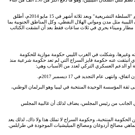
وبدأ ظهور المشير خليفة حفتر في المشهد الليبي في منتصف فبراير 2014م، عندما أعلن تجميد الإعلان الدستوري وحل المؤتمر الوطني العام "السلطة التشريعية" وبعد ثلاثة أشهر في 15 مايو 2014م، أطلق
ليبية مثل مدن ومواني الهلال النفطي، وكل المناطق الجنوبية بما
 4 أبريل الماضي، ومؤخرًا حرر مدينة سرت التي تضم مطار وميناء بحري في ثلاث ساعات فقط بعد أن انشقت الكتائب
اته وغيرها، وشكلت في الغرب الليبي حكومة موازية للحكومة
رلمان الوطني في بنغازي ، وبعد جهود من الأمم المتحدة تم التوصل لاتفاق " الصخيرات " بالمغرب في 17 ديسمبر 2015م، الذي انبثقت عنه حكومة فايز السراج التي لم تعد حكومة شرعية منذ
ثقة المؤسسة الوحيدة المنتخبة في ليبيا وهو البرلمان الوطني،
حادي الجانب من رئيس المجلس، يضاف لذلك أن غالبية المجلس
حكومة المنتخبة، وحكومة السراج لا تملك هذا ولا ذاك، لذلك يعد
ا تماهي مصالح أردوغان ومصالح الميليشيات الموجودة في طرابلس.