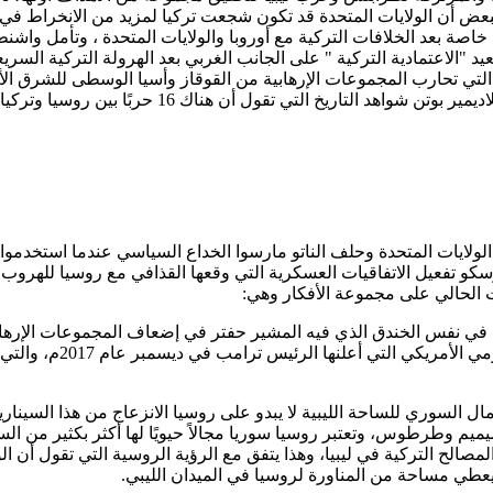
عض أن الولايات المتحدة قد تكون شجعت تركيا لمزيد من الانخراط في ليب
 خاصة بعد الخلافات التركية مع أوروبا والولايات المتحدة ، وتأمل وا
 التي تحارب المجموعات الإرهابية من القوقاز وأسيا الوسطى للشرق ال
 أن هناك 16 حربًا بين روسيا وتركيا انتصر في جميعها الجيش الروسي.
ي ليبيا عام 2011م، وتشعر موسكو أن الولايات المتحدة وحلف الناتو مارسوا الخداع السيا
ولت موسكو تفعيل الاتفاقيات العسكرية التي وقعها القذافي مع روسيا للهرو
ت الحالي على مجموعة الأفكار وهي:
ا في نفس الخندق الذي فيه المشير حفتر في إضعاف المجموعات الإرهابي
ليس سوريا أو ليبيا بل ا
ال السوري للساحة الليبية لا يبدو على روسيا الانزعاج من هذا السين
يم وطرطوس، وتعتبر روسيا سوريا مجالاً حيويًا لها أكثر بكثير من ال
لح التركية في ليبيا، وهذا يتفق مع الرؤية الروسية التي تقول أن ال
 يعطي مساحة من المناورة لروسيا في الميدان الليبي.