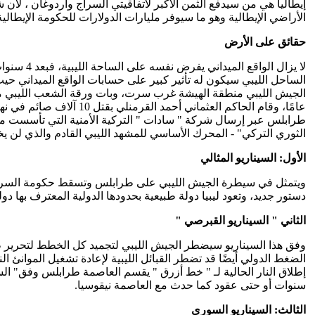
إيطاليا هي من سيدفع الثمن الأكبر لاتفاقيتي السراج وأردوغان ، لأن
الأراضي الإيطالية وهو ما سيوفر مليارات الدولارات للحكومة الإيطالية
حقائق على الأرض
الساحل الليبي سيكون له تأثير كبير على حسابات الواقع الميداني
الثوري التركي" - المحرك الأساسي للمشهد الليبي القادم والذي لن يخ
الأول: السيناريو المثالي
ويتمثل في سيطرة الجيش الليبي على طرابلس وتسقط حكومة السراج، و
دستور جديد، وتعود ليبيا دولة طبيعية بحدودها الدولية المعترف بها دو
الثاني " السيناريو القبرصي
"
وفق هذا السيناريو سيضطر الجيش الليبي لتجميد كل الخطط لتحرير 
الضغط الدولي أيضًا قد تضطر القبائل الليبية لإعادة تشغيل الموان
سنوات أو حتى عقود كما حدث مع العاصمة نيقوسيا.
الثالث: السيناريو السوري