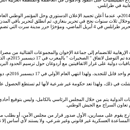
ابية في طرابلس.
لال ثلاث سنوات نجح في تحرير بنغازي، ثم انطلق لتحرير باقي المدن ال
فيها حقلي الشرارة والفيل، كما حرر مدينة درنة قبل أن يتوجه غربًا لتحرير طرابلس في
 الإرهابية للانضمام إلى جماعة الإخوان والمجموعات القتالية من مصر
المنبثقة عن الب
لت في ذلك، ولهذا تعد حكومة غير شرعية لأنها لم تستطع الحصول على 
فاقيات الدولية يتم من خلال المجلس الرئاسي بالكامل، وليس بتوقيع أ
م تعاون السراج مع الجيش الوطني.
ج يقوم على مسارين، الأول صدور قرار من مجلس الأمن، أو بطلب من ال
ب المساعدة العسكرية غير قانوني وغير شرعي، ولا يستند لأي أساس إل