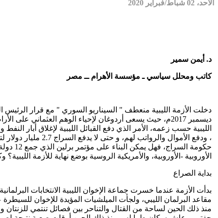
الأحد، 02 شباط/فبراير 2020
د. أيمن سمير
كاتب ومحلل سياسي ـ مؤسسة الأهرام ــ مصر
دخلت الأزمة الليبية منعطف " السيناريو السوري " مع قرار الرئيس 
ديسمبر 2017م، حيث يسعى أردوغان لإحياء الوهم العثماني عل
الليبية حسب زعمه، الأمر الذي دفع القبائل الليبية لإغلاق أبار النف
، ودفع الأموال والر
الأوروبية -الأوروبية، والأمريكية الروسية بوضع نهاية للأزمة الليبية
بداية الصراع
مقاعد البرلمان الليبي، ولجأت الميلشيات المؤيدة للإخوان للسيطرة ع
منذ ذلك الحين لساحة من القتال والتناحر بين فصائل تنتمي للزنتان و