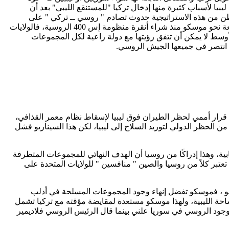
يا لأسباب كثيرة منها إدخال تركيا "للمستنقع الليبي" بعد أن
شنطن من هذه الاستراتيجية حدوث تصادم " روسي ــ تركي " على
الأراضي الليبية يخفف من الاندفاعة التركية نحو موسكو من جانب، ويعيد "الاعتمادية التركية " على الجانب الغربي بعد الهرولة التركية السريعة نحو موسكو منذ شراء أنقرة منظومة إس 400 الروسية، فالولايات
أوسط لا يمكن أن تتفق رؤيتها مع دولة راعية لكل المجموعات
سي عندما استخدموا قرار أممي لحظر الطيران فوق ليبيا لإسقاط نظام معمر القذافي،
ب من الحظر الدولي لتوريد السلاح إلى ليبيا، لكن هذا السيناريو فشل
ة، وهذا إدراكًا من روسيا أن الهدف النهائي للمجموعات المتطرفة
لتوجه نحو روسيا والصين وفق رؤية الأمن القومي الأمريكي التي أعلنها الرئيس ترامب في ديسمبر عام 2017م، والتي تعتبر كلاً من روسيا والصين " منافسين " للولايات المتحدة على
اريو ، فموسكو تفضل إنهاء وجود المجموعات المسلحة في أدلب
ساحة الليبية، ولهذا موسكو مستعدة لمقايضة مؤقته مع تركيا تشمل
وجود الروسي في سوريا علني بينما قال الرئيس الروسي فلاديمير