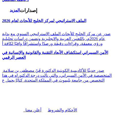
إصدارات
المزيد
الملف الاستراتيجي لمركز الخليج للأبحاث لعام 2026
صدر عن مركز الخليج للأبحاث الملف الاستراتيجي السنوي مع بداية
عام 2026م، باللغتين العربية والانجليزية وتضمن دراسات تحليلية
ورؤى معمقة، وقراءات دقيقة ورصدًا واستشرافًا وافيًا لكافة أ
الأمن السيبراني استكشاف الأبعاد التقنية والقانونية والإنسانية في
العصر الرقمي
صدر حديثًا للأكاديمية الكويتية الدكتورة فَيّ مصطفى بن سلامة
المتخصصة في الأمن السيبراني، والتي نالت درجة الدكتوراه في هذا
التخصص من جامعة بليموث في المملكة المتحدة، كتابًا يحمل ع
|
الأحكام والشروط
أعلن معنا