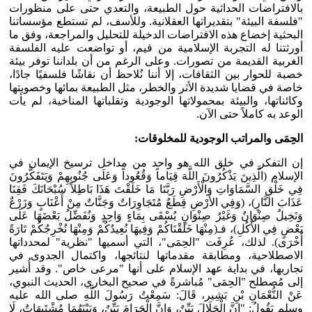
بالافتراضات الحداثية حول الطبيعة، والتعدي حتى على منظورات
"فلسفة البيئة" بتقديراتها العقلانية. وللأسف، لم تستطع مؤسساتنا
البحثية إخضاع هذه الافتراضات الدخيلة للتحليل والمراجعة، وفق ما
أورثتنا له التجربة الإسلامية من قيم، أو تواضعت عليه الفلسفة
الغربية القديمة من تصورات. وعلى الرغم من أن بلداننا توفر بيئة
خصبة للحوار بين الثقافات، إلا أننا نُلاحظ أن نقاشًا فلسفيًا جادًا،
خاصة في قضايا شديدة الأثر والخطر، مثل الطبيعة بمائها وخصوبتها
وكائناتها، والبيئة بمحمولاتها الوجودية وتقلباتها المناخية، لم يأت
الوعد به كاملاً حتى الآن.
الحِمَى والمراتب الوجودية للمخلوقات:
إن التفكر في خلق الله هو واحد من مداخل ترسيخ الإيمان في
الإسلام (الَّذِينَ يَذْكُرُونَ اللَّهَ قِيَاماً وَقُعُوداً وَعَلَى جُنُوبِهِمْ وَيَتَفَكَّرُونَ
فِي خَلْقِ السَّمَاوَاتِ وَالْأَرْضِ رَبَّنَا مَا خَلَقْتَ هَذَا بَاطِلاً سُبْحَانَكَ فَقِنَا
عَذَابَ النَّارِ)، (وَفِي الأَرْضِ قِطَعٌ مُتَجَاوِرَاتٌ وَجَنَّاتٌ مِنْ أَعْنَابٍ وَزَرْعٌ
وَنَخِيلٌ صِنْوَانٌ وَغَيْرُ صِنْوَانٍ يُسْقَى بِمَاءٍ وَاحِدٍ وَنُفَضِّلُ بَعْضَهَا عَلَى
بَعْضٍ فِي الأُكُلِ)، فـ(مِنْهَا خَلَقْنَاكُمْ وَفِيهَا نُعِيدُكُمْ وَمِنْهَا نُخْرِجُكُمْ تَارَةً
أُخْرَى). لذلك، عُرِفَت "الحِمَى"، التي أسميها "نظرية" لمحدداتها
الاصطلاحية، ومطابقة مقدماتها لنتائجها، واكتمال الجدوى في
تجاربها، في بداية عهد الإسلام على أنها "مرعى خاص". وقد أُشير
إلى مُصطلح "الحِمَى" مُباشرةً في صحيح البخاري، الحديث النبوي،
عَنْ النُّعْمَانِ بْنِ بَشِير، قَالَ: سَمِعْتُ رَسُولَ اللَّهِ صلى الله عليه
وسلم يَقُولُ: "إِنَّ الْحَلَالَ بَيِّنٌ، وَإِنَّ الْحَرَامَ بَيِّنٌ، وَبَيْنَهُمَا مُشْتَبِهَاتٌ، لَا