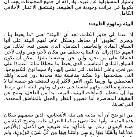
بامتياز المسؤولية عن غيره، وإدراكه أن جميع المخلوقات يجب أن
يكونوا في مراتب وجودية في الطبيعة، وتستحق الاعتبار الأخلاقي
الكامل.
البيئة ومفهوم الطبيعة:
إذا عدنا إلى جذور الكلمة، نجد أن "البيئة" تعني "ما يحيط بنا"،
ويجري "تطويق" أو محاط. وبشكل عام، تُفهم البيئة على أنها
السياق المادي والعاطفي الشامل، الذي نعيش فيه. لذلك، من
المهم جدًا إدراك أن البيئات تختلف من مكان لآخر، ومن وقت لآخر،
اعتمادًا على من نحن، وأين نحن. وبصفتنا بشرًا، يمكن أن يكون
السياق المادي المناسب، الذي يحيط بنا مختلفًا تمامًا اعتمادًا على
من نحن، وعلى الثقافة، التي ننتمي إليها، ولا سيما نوع التكنولوجيا،
التي نستخدمها، ولا يمكننا مناقشة بيئة محددة دون تحديد أولئك
المحيطين بها. وربما يكون الأمر الأكثر إثارة للدهشة هو حقيقة أننا لا
نستطيع مناقشة وفهم أنفسنا حتى نعترف ونفهم البيئة، التي نرتبط
بها. إن معظم الإساءات البيئية، اليوم، تبدأ من الداخل، وتنتج عن
الحقيقة المعاصرة أننا قصيرو النظر والجهل بالمناطق المحددة،
التي تغذينا.
من الواضح أن أية مدينة هي بيئة الأشخاص، الذين نسميهم سكان
هذه المدينة، وأنها أيضًا شيء يمكننا التعرف عليه بوضوح كبيئة من
صنع الإنسان، رغم أنها بالتأكيد بيئة طبيعية في الأصل، (وَالْأَرْضَ
مَدَدْنَاهَا وَأَلْقَيْنَا فِيهَا رَوَاسِيَ وَأَنبَتْنَا فِيهَا مِن كُلِّ شَيْءٍ مَّوْزُونٍ(، ولم