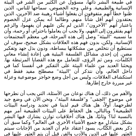
في طبيعة البشر ذاتها، مسؤول عن الكثير من الشر في البيئة
الإنسانية والطبيعية. وعلى وجه الخصوص، سماحها للناس، الذين
ظنوا خطأً أنهم متفوقون أن يفعلوا أشياء رهيبة ضد الآخرين، الذين
يعتقدون أنهم أقل شأناً منهم. وطالما أنه يمكن عزل الخصوم
باعتبار أنهم "الآخرون"، الذين لم يكن عليهم أن يفهموا، والزعم
أنهم يفتقرون إلى الفهم، ولا يجب أن يعاملوا باحترام، أو رحمة، وأن
ما نسميه "البيئة" وصل إلى هذه المرحلة، في معظم المجتمعات
الإنسانية. ولكن، بدون فهم هذه العلاقات بشكل صحيح، سوف لن
نستطيع أن نتخلص من مشكلاتها ببساطة، ودون بذل جهد وتفكير
مضنٍ. إن إحدى مشاكل الفلسفة البيئية هي إعادة إنشاء معاني
الكلمات، ومن ثم الرؤى، للتعامل مع هذه القضايا المرتبطة بها.
ويحثنا العديد من علماء البيئة على التفكير في أنفسنا كما في
داخل العالم، وأن نتذكر أن "البيئة" مصطلح مفيد فقط في
استكشاف العلاقات، وليس من أجل وضع حواجز موضوعية وعزلة
غير مبررة خارج إطارها.
والأهم من ذلك، أن هناك نوعان من الأسئلة، التي يجب أن نطرحها
في موضوع "الحِمَى" و"فلسفة البيئة"، ونحن الآن في وضع جيد
لطرحهما. أولاً، هل هناك قيم لدينا في تحديد ودراسة البيئات
الطبيعية؟ وبالتالي، هل الحفاظ على البيئات الطبيعية أمر مهم
بالنسبة لنا؟ وثانيًا، هل هناك أخلاقيات توازن يشارك فيها البشر
بشكل متبادل مع جميع الأشياء الأخرى في العالم؟ وكما سبق أن
ذكر بعض الكُتَّاب، يسود اعتقاد عام أن العديد من الإجابات سيتم
العثور عليها في الدين والأدب والفن قبل أن يتم العثور عليها في