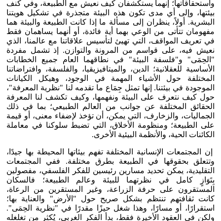
واستحقاقاتها؛ إنهما يستكشفان كيف نعيش مع الطبيعة، وفي كنف
بيئتها، وإلى أي مدى تكون هذه البيئة متجذرة في تشكيل هويتنا
البشرية. أولاً، ينظران إلى مسألة ما إذا كانت الطبيعة والبيئة هما
مفهومان تتأتى من الوعي بهما أية فائدة، أو أنهما يساهمان فقط
في تعريف المواقف، التي تهيئ لتأسيس علاقاتنا مع عالمنا، الذي
نعيش فيه، على قواسم من المرونة والتوازن. إذ تشمل مفردة
"الحِمَى" و"فلسفة البيئة" في نطاقهما العام جميع الخطابات
الأساسية للعقلانية؛ الدين، والميتافيزيقيا، والفلسفة، وافتراضاتنا
المختلفة حول الأشياء المهمة في الوجود، وهيكل الكيانات
الموجودة في بيئتنا. إنها تمثل جِمَاع ما تقدمه لنا "نظرية المعرفة"،
حول كيف نتعرف على البيئة ونفهمها، وكيف تكشف لنا المعرفة
الحقائق المختلفة عن جوانب من العالم الطبيعي؛ بما في ذلك
الجماليات، والزخارف، التي يمكن، أن تؤخذ لإضفاء معنى، أو قيمة
على الطبيعة؛ ومنظومة الأخلاق، التي تضبط سلوكنا في معاملة
الكائنات الحية، والأنظمة البيئية الأخرى.
إن المجتمعات الإنسانية المختلفة تفهم بيئاتها المحيطة بها جيدًا،
وتتعلق بحقوقها في الطبيعة بطرق مختلفة. ففي المجتمعات
التقليدية، يمكن تحديد مسارين رئيسين للفكر الفلسفي، مفصولين
بِتَوَازٍ كامل في نظرتهما للبيئة وعالم الطبيعة؛ فالسكان
المستقرون على حرفة الزراعة، وغير المستقرين من الرعاة،
كانت ثقافتهم تنتظم بشكل صريح حول "الأرض" والعناية بها؛
استقرارًا، أو مسارًا، وهذا شغل حيزًا مقدرًا في "نظرية الحِمَى".
ولكن في العقود الأخيرة فقط، بدأ الفكر الغربي، يُكثِر من تغلغله