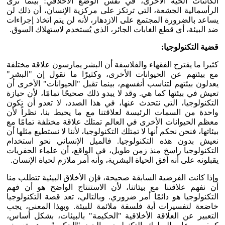
الكائنات الحية الأخرى، في نفس الوضع الأخلاقي؛ بينما ترى
الرأسمالية الجشعة، التي ترتكز على مركزية الإنسان، أن ذلك لن
يساعد بالضرورة المجتمع على الازدهار، لأنه لن يتم اتخاذ إجراءات
ضد البيئة، أي قطع الغابات الجائر، الذي يُستخدم لاستهلاك السوق.
قضية التكنولوجيا:
كثيرا ما يقترح الفقهاء والفلاسفة أن البشر يمارسون علاقة مختلفة
مع بيئتهم عن الحيوانات الأخرى، وكثيرًا ما نقول إن "البشر"
يعدلون بيئتهم لتناسب أنفسهم، بينما تقبل "الحيوانات" الأخرى أن
تعيش في بيئتها كما هي. وقد لا يبدو ذلك صحيحًا تمامًا، لأن حيازة
التكنولوجيا، التي نتحدث عنها، في هذا الصدد، لا تعدو أن تكون
واحدة من السمات الرئيسة لعلاقتنا مع ما يحيط بنا، نظراً لأن
معظم الحيوانات الأخرى في العالم تمتلك علاقة مختلفة تمامًا مع
بيئاتها، فنحن نحكم أنها لا تمتلك التكنولوجيا، لأننا لا نستطيع مثلها أن
نعيش بدون هذه التكنولوجيا. فالميل الإنساني نحو استخدام
التكنولوجيا راسخ منذ زمن طويل، في الواقع، أن علماء الحفريات
يقبلونه على أنه أفق الحياة البشرية، وأنه أمر ملازم لحياة الإنسان.
وإذا كانت الفرضية السابقة صحيحة، فإن الأخلاق البيئية تتطلب منا
أن نفهم علاقتنا مع بيئاتنا، لأن الاستنتاج الواضح هو أن فهم
التكنولوجيا هو دائمًا أمر ضروري. وبالتالي، تعد قصة التكنولوجيا
خاضعة لتفسيرات أية فلسفة ملائمة للبيئة. وبهذا المعنى، يجب
التعبير عن العلاقة الأخلاقية "الحكيمة" بالبيئات، بشكل أساس،