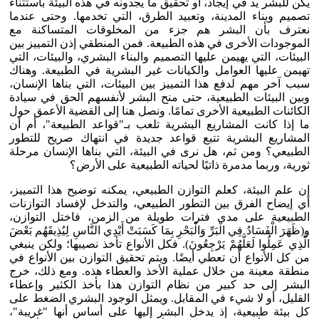
يكن للبشر يد في إيجاد، أو تحقيق ما يجدونه في هذه البيئة باستثناء
تصميم وبناء المدينة، وتعبيد الطرق، التي تخدمها. وحتى عندما
نعترف بأن البشر هم جزء من المخلوقات المتساكنة مع
الموجودات الأخرى في هذه الطبيعة. فمن المنطقي إذن التمييز بين
البيئات، التي يهيمن عليها التصميم والبناء البشري، والبيئات، التي
تهيمن عليها العوامل والكيانات غير البشرية في الطبيعة. وهناك
سبب آخر مهم لدفع هذا التمييز بين البيئات، التي بناها الإنسان،
وبين البيئات الطبيعية، حتى منح البشر لأنفسهم الحق في سيادة
الكائنات الطبيعية الأخرى تمامًا. ونصل هنا إلى القضية الأعمق حول
ما إذا كانت المشاريع البشرية تلعب بـ"قواعد الطبيعة"، أم أن
المشاريع البشرية تتبع قواعد جديدة في انتهاك صريح للتطور
الطبيعي؟ ومن ثم، هل نرى في البيئة، التي بناها الإنسان مرحلة
ثورية، وربما مدمرة ذاتيًا لحياته الطبيعية على الأرض؟
إن علم البيئة، كعلم التوازن الطبيعي، يمكنه توضيح هذا التمييز،
أي إيضاح الفرق بين التطور الطبيعي، والتدخل لإفساد التوازنات
الطبيعية على مدى فترات طويلة من الزمن، فاختل التوازن،
و(ظَهَرَ الْفَسَادُ فِي الْبَرِّ وَالْبَحْرِ بِمَا كَسَبَتْ أَيْدِي النَّاسِ لِيُذِيقَهُم بَعْضَ
الَّذِي عَمِلُوا لَعَلَّهُمْ يَرْجِعُونَ). فكل الأنواع تأخذ نصيبها؛ ولكن ينبغي
من كل الأنواع أن تعطي أيضًا. ويتم تحقيق التوازن بين الأنواع في
منطقة معينة من خلال عملية الأخذ والعطاء هذه. ومع ذلك، خرج
البشر إلى حد كبير من نظام التوازن هذا بأخذ الكثير وإعطاء
القليل، أو لا شيء في المقابل. ويمثل الوجود البشري الضغط على
كل بيئة طبيعية، إذ يدخل البشر إليها على أساس أنها "غريبة"،