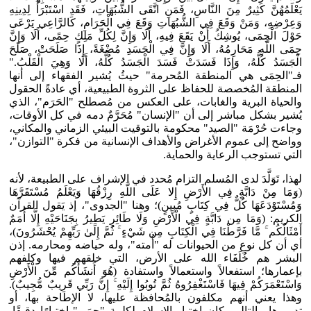
يَعْلَمُهُنَّ كَثِيرٌ مِنَ النَّاسِ، فَمَنِ اتَّقَى الشُّبُهَاتِ، فَقَدِ اسْتَبْرَأَ لِدِينِهِ
وَعِرْضِهِ، وَمَنْ وَقَعَ فِي الشُّبُهَاتِ وَقَعَ فِي الْحَرَامِ، كَالرَّاعِي يَرْعَى
حَوْلَ الْحِمَى، يُوشِكُ أَنْ يَقَعَ فِيهِ، أَلَا وَإِنَّ لِكُلِّ مَلِكٍ حِمًى، أَلَا وَإِنَّ
حِمَى اللَّهِ مَحَارِمُهُ، أَلَا وَإِنَّ فِي الْجَسَدِ مُضْغَةً، إِذَا صَلَحَتْ، صَلَحَ
الْجَسَدُ كُلُّهُ، وَإِذَا فَسَدَتْ فَسَدَ الْجَسَدُ كُلُّهُ، أَلَا وَهِيَ الْقَلْبُ."
فـ"الحِمَى هي المنطقة المُحرمة" حيثُ يُشير الفقهاء إلى أنها
المنطقة المُخصصة للحفاظ على الثروة الطبيعية، أي عادةً الحقول
والحياة البرية والغابات، على العكس من مُصطلح "الحَرَم"، الذي
يُشير بشكل مباشر إلى أن "الإنسان" مُحَرَّمٌ دمه في كل الأوقات،
وجاءت حُرْمَة "الصيد" محكومة بالتوقيت البيئي الزماني والمكاني،
وواضح إلى عموم الأغراض والأهداف الإنسانية من فكرة "التوازن"،
التي تستوجب الرعاية والحماية.
لهذا، تَوَلَّدَ لدى المُسلم التزام مُحدد في الإشراف على الطبيعة، لأنه
(وَمَا مِنْ دَابَّةٍ فِي الأَرْضِ إِلا عَلَى اللَّهِ رِزْقُهَا وَيَعْلَمُ مُسْتَقَرَّهَا
وَمُسْتَوْدَعَهَا كُلٌّ فِي كِتَابٍ مُبِينٍ)؛ وهنا "الجدوى"، إذ يَقول القرآن
الكريم: (وَمَا مِن دَابَّةٍ فِي الْأَرْضِ وَلَا طَائِرٍ يَطِيرُ بِجَنَاحَيْهِ إِلَّا أُمَمٌ
أَمْثَالُكُم ۚ مَّا فَرَّطْنَا فِي الْكِتَابِ مِن شَيْءٍ ۚ ثُمَّ إِلَىٰ رَبِّهِمْ يُحْشَرُونَ)،
أي أن كل نوعِ من الحيوانات له "أُمته"، وله حياضه ومحارمه. إذن
البشر هم خُلَفَاء الله على الأرض، التي خلقهم فيها وكلفهم
بإعمارها؛ استفعالاً واستعمالاً واستفادة (هُوَ أَنشَأَكُم مِّنَ الْأَرْضِ
وَاسْتَعْمَرَكُمْ فِيهَا فَاسْتَغْفِرُوهُ ثُمَّ تُوبُوا إِلَيْهِ ۚ إِنَّ رَبِّي قَرِيبٌ مُّجِيبٌ).
وهذا يعني أنهم مكلفون بالمُحافظة عليها، لا الإطاحة بها، أو
تدميرها. بالتالي، كان اختيار الإسلام لكلمة "حِمَى" اختيارًا دقيقًا،