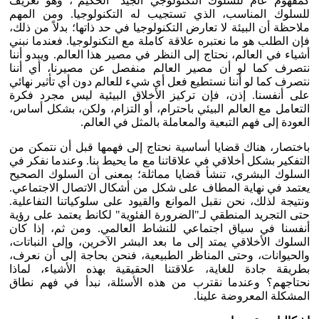
كمفهوم عام للسلوك التكنولوجي الجيد "الحكيم"، وهو تعريف
للسلوك المناسب، الذي تستجيب له التكنولوجيا. ومن المهم
ملاحظة أن البيئة لا تعارض التكنولوجيا في حد ذاتها؛ بدلاً من ذلك،
فإن الطلب هو ما نعتبره علاقة كاملة مع التكنولوجيا. فعندما نبني
أشياء في العالم، نحتاج إلى النظر في مصير هذا العالم. ويبدو أننا
نتصرف كما لو أن مصير العالم منفصل عن مصيرنا، أي أننا
نتصرف كما لو أننا نستطيع فعل أي شيء للعالم دون أي تأثير نهائي
على أنفسنا. إذن، فإن تركيز الأخلاق البيئية ليس مجرد فكرة
التعامل مع العالم البيئي باحترام، أو التزام، ولكن، بشكل أساس،
العودة إلى فهم التبعية والمعاملة بالمثل في العالم.
باختصار، هناك قضايا أساسية نحتاج إلى فهمها قبل أن نتمكن من
التفكير بشكل أخلاقي في علاقاتنا مع ما يحيط بنا. وعندما نفكر في
السلوك البشري، تنشأ قضايا مماثلة؛ بمعنى أن السلوك الصحيح
يعتمد في نهاية المطاف على شكل من أشكال الاتصال الاجتماعي.
ونتيجة لذلك، نحن نقبل الموانع والقيود على سلوكياتنا التفاعلية.
حتى التجريد المنطقي لـ"الضرورة الفئوية" لكانط يعتمد على رؤية
أنفسنا في سياق اجتماعي للنشاط العالمي. ومن ثم، إذا كان
السلوك الأخلاقي يمتد إلى ما بعد البشر الآخرين، وإلى النباتات،
والحيوانات، وحتى المناظر الطبيعية، فنحن بحاجة إلى أن نعرف،
بطريقة جادة للغاية، علاقتنا الحقيقية بهذه الأشياء، لماذا
نحتاجهم؟ وعندما نقترب من هذه الأسئلة، نبدأ في فهم نطاق
المشكلة المعروضة علينا.