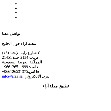
| تابعنا على
تواصل معنا
مجلة اراء حول الخليج
٣٠ شارع راية الإتحاد (١٩)
ص.ب 2134 جدة 21451
المملكة العربية السعودية
+هاتف: 966126511999
+فاكس:966126531375
:البريد الإلكتروني
info@araa.sa
تطبيق مجلة آراء