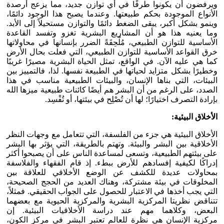
ويرفضون أن يكونوا طرفًا في أي توازن جديد، مما يزعج أرصدة
الأنواع الموجودة بحكم طبيعتها. وعندما يصبح هذا الوجود دائمًا،
وينمو بشكل أكبر، يبقى الضغط دائمًا والتوازن مستحيلاً إلى الأبد.
وما يعنيه هذا هو أن المشاريع البشرية تغزو وتفسد القاعدة
الأساسية للتوازن الطبيعي، مُلْحِقَةً الضرر بإنسانها في محاولاتها
خرق القواعد الأساسية للتوازن الطبيعي، التي فعلت بحال الأرض
كما هي عليه الآن. في الواقع، تمثل الحياة البشرية مصيرًا غريبًا
وخطيرًا بشكل متزايد لحياتها في الطبيعة نفسها. لذا، فالتمييز بين
البيئات، التي بناها الإنسان، والبيئات الطبيعية مناسب في هذا
الصدد، على الرغم من أن البشر هم أيضًا كائنات طبيعية ميزها الله
بإرادة التصرف اختيارًا؛ لها أن تُصْلِح في بيئتها، أو تُفْسِد.
الأخلاق البيئية:
الأخلاق البيئية هي جزء من الفلسفة، التي تتعامل مع وجهات النظر
الأخلاقية بين البشر والبيئة. وتهتم بالطريقة، التي يؤثر بها البشر
على بيئتهم الطبيعية، وتسعى لمساعدة الناس على أن يصبحوا أكثر
إدراكًا لكيفية إفسادهم للأرض ببطء. إذ قام الفقهاء والفلاسفة
بمحاولات عديدة للكشف عن الوضع الأخلاقي للعلاقة بين
المخلوقات في بيئة مشتركة، وهناك العديد من الحجج الصحيحة،
التي يجب أخذها في الاعتبار للحصول على الجواب الحقيقي. فمثلاً،
تتناقض نظريتا المركزية البشرية والمركزية الحيوية مع بعضهما
البعض، وكلاهما مهم عند دراسة الأخلاقيات البيئية. إن
مركزية الإنسان هي نظرة للعالم تعتبر البشر في مركز الكون،