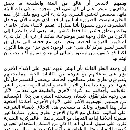
وهمهم الأساس أن ينالوا من البيئة والطبيعة ما يحقق
رفاهيتهم. وتنص على أن كل شيء آخر موجود، بما في ذلك البيئة
ذاتها، مخصص للجنس البشري ولا شيء آخر. ومع ذلك، فإن هذه
النظرية ليست بالضرورة أساس الواقع، الذي نعيشه الآن. ويجادل
الفيلسوف باروخ سبينوزا بأننا نميل إلى تقييم الأشياء بشكل خاطئ،
وذلك بمنطق فائدتها لنا فقط كبشر. وهذا يعني أنه إذا نظرنا إلى
الكون من خلال وجهة نظر موضوعية، يمكننا أن نرى أن كل شيء
له قيمته الفردية الخاصة. ونحن نتفق مع حجته، التي تقول أن
البشر ليسوا مركز كل شيء في الوجود؛ نحن جزء من هذا الكون،
لكننا قد لا نفهم من منظور إنساني أن هناك صورة أكبر يجب أن
نهتم بها.
إن وجهة النظر القائلة بأن البشر لديهم تفوق على الأنواع الأخرى
تؤثر على تفاعلاتهم مع غيرهم من الكائنات الحية، مما يجعلهم
يتصرفون بطرق تحفز مصالحهم الخاصة، ويضعون أنفسهم قبل كل
شيء آخر. وعندما يتعلق الأمر بالبيئة والحياة البرية، يفسر البشر
علاقاتهم وأفعالهم مع الأنواع الأخرى والطبيعة في عدد من الآثار
من وجهة نظر تَفَوُّق الإنسان. ويستخدم البشر، من خلال الاستفادة
من قيمتهم الجوهرية الأكبر على الأنواع الأخرى، أحكامًا أخلاقية
تتأثر بهذا التفوق. وغالبًا ما تستخدم هذه الأخلاق لإضفاء الشرعية
على أساليب التعامل مع الأنواع الأخرى بطرق يمكن اعتبارها غير
مقبولة أخلاقياً إذا تم التعامل مع البشر بالمثل. فالمركزية البشرية
تقرر، على سبيل المثال، أنه إذا كان من الممكن استخدام الحيوان
كمورد للإنسان، مثل الطعام، فسيأكله الإنسان. هذا يقلل من عدد