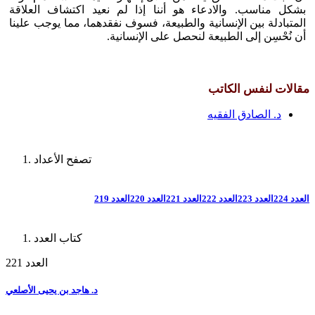
بشكل مناسب. والادعاء هو أننا إذا لم نعيد اكتشاف العلاقة
المتبادلة بين الإنسانية والطبيعة، فسوف نفقدهما، مما يوجب علينا
أن نُحْسِن إلى الطبيعة لنحصل على الإنسانية.
مقالات لنفس الكاتب
د. الصادق الفقيه
تصفح الأعداد
العدد 224
العدد 223
العدد 222
العدد 221
العدد 220
العدد 219
كتاب العدد
العدد 221
د. هاجد بن يحيى الأصلعي