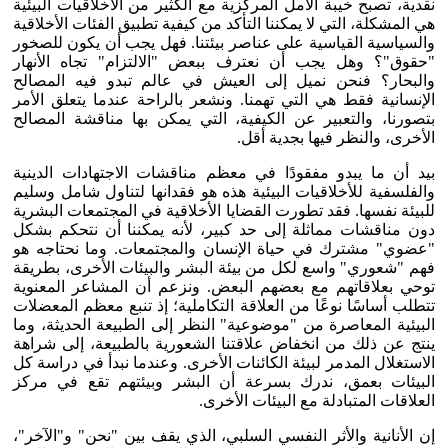
نقدية، تصبح خيبة الأمل المركزية مع الكثير من الأخلاقيات البيئية
هي المشكلة، التي لا يمكننا التأكد من كيفية تطبيق الفئات الأخلاقية
والسياسية القياسية على عناصر بيئتنا. فهل يجب أن يكون للصخور
"حقوق"؟ وهل يجب أن نعترف ببعض "الالتزام" تجاه الأنهار
والبحار؟ فنحن نميل إلى العيش في عالم تبدو فيه المصالح
الإنسانية فقط هي التي تهمنا. ونشعر بالراحة عندما يتعلق الأمر
بتصورنا، والتعبير عن الكيفية، التي يمكن بها مناقشة المصالح
الأخرى، والنظر فيها بجدية أقل.
بيد أن ما يبدو مفقودًا في معظم مناقشات الاجتهادات الدينية
والفلسفية للأخلاقيات البيئية هذه هو فقدانها لتناول شامل وسليم
للبيئة نفسها. فقد تطورت القضايا الأخلاقية في المجتمعات البشرية
دون مناقشات مماثلة إلى حد كبير، لأنه يمكننا أن نتحكم بشكل
"عضوي" مشترك في حياة الإنسان والمجتمعات. وما نحتاجه هو
فهم "شعوري" واسع لكل من بيئة البشر والبيئات الأخرى، بطريقة
توحي بعلاقاتهم مع بعضهم البعض. ونزعم أن المشاعر المعنوية
تتطلب أساسًا نوعًا من العلاقة التكاملية؛ إذ تنبع معظم المعضلات
البيئية المعاصرة من "موضوعية" النظر إلى الطبيعة الحديثة، وما
ينتج عن ذلك من انخفاض علاقتنا الشعورية بالطبيعة، إلى شراهة
الاستغلال المدمر لبيئة الكائنات الأخرى. وعندما نبدأ في دراسة كل
البيئات بعمق، ندرك بسرعة أن البشر وبيئتهم تقع في مركز
العلاقات المتبادلة مع البيئات الأخرى.
إن الأنانية والأثر النفسي السلبي، الذي يقف بين "نحن" و"الآخر"،