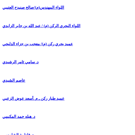
اللواء المهندس(م)/صالح صنيدح العتيبي
اللواء البحري الركن (م) / عبد الله بن جابر الزايدي
عميد بحري ركن (م)/ معجب بن جزاء الدلبحي
د. سامي ثامر الرشيدي
عاصم الشيدي
عميد طيار ركن ـ م .أسعد عوض الزعبي
د. هيله حمد المكيمي
د. فاطمة الشامسي