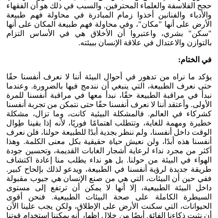
حجج الفلاسفة والعلماء المحترفين. والسبب في ذلك هو أن الفقهاء
والأدباء والفنانين أخذوا زمام المبادرة في محاولة فهم طبيعة
الأرض على أنها "مكان"، وفي محاولة فهم طبيعة المكان على أنها
"سكن" بشري، واعتبروا أن الأخلاق هي في الأساس التزام
بالتوازن والاعتدال في علاقة الإنسان ببيئته.
في الختام:
يؤكد ما نراه من تدهور في أحوال البيئة أننا لا نعرف أنفسنا حقًا
حتى نعرف الطبيعة، التي ينبغي أن نندمج فيها بالضرورة. وعندما
نبدأ في مراقبة الطبيعة حقًا، نبدأ معها في مراقبة أنفسنا للمرة
الأولى. وأعتقد أننا لا نعرف أنفسنا حقًا حتى نتمكن من تجربة أنفسنا
كشركاء في العالم. فالمشكلة البيئية كانت، وما تزال، مشكلة
خطيرة ومهمة للغاية، وتتطلب اهتمامًا فوريًا، لأنه إذا بقينا طِوال
الوقت داخل أنفسنا، ولم ننظر بجدية أبدًا للطبيعة حولنا، فلن نعرف
أنفسنا هذه أبدًا، ولن نعيش حياة حقيقية بكل معنى الكلمة. وهذا
أكثر من مجرد نداء لرعاية أشجار الغابات القديمة، وتحسين جودة
الهواء في البيئة من حولنا. بل هو نداء يطلب منا إعادة اكتشاف
طريقة جديدة لرؤية أنفسنا في الطبيعة، ويدعو لذلك بإلحاح كبير.
ففي حين أن البيئات، التي هي من صنع الإنسان هي جيوب مقبولة
داخل البيئة الطبيعية، إلا أنها لا يمكن أن ترتفع إلى مستوى
السيطرة الكاملة على صحة البيئات الطبيعية. فنحن أقوى
الحيوانات، التي سكنت الأرض على الإطلاق، ولكن يجب علينا الآن
أن نثبت ذكاءنا الفائق أيضًا من خلال إظهار أنه يمكننا استخدام قوتنا