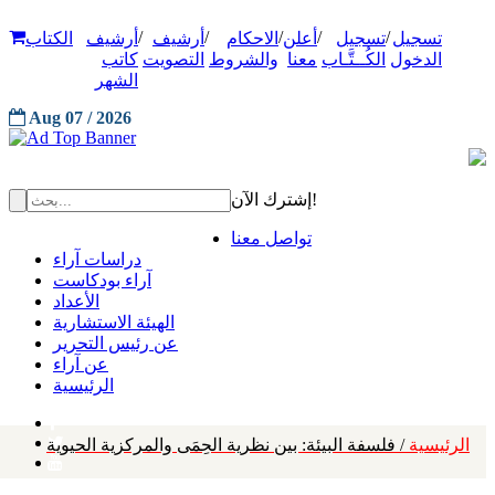
/
/
/
/
/
تسجيل
تسجيل
أعلن
الاحكام
أرشيف
أرشيف
الكتاب
الدخول
الكُــتَّـاب
معنا
والشروط
التصويت
كاتب
الشهر
Aug 07 / 2026
إشترك الآن!
تواصل معنا
دراسات آراء
آراء بودكاست
الأعداد
الهيئة الاستشارية
عن رئيس التحرير
عن آراء
الرئيسية
الرئيسية
/ فلسفة البيئة: بين نظرية الحِمَى والمركزية الحيوية