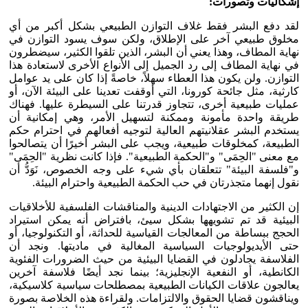
إشكاليات وتصورات:
لقد دفع البشر فقط غلاف التوازن الطبيعي بشكل أكبر من أي
مخلوق طبيعي آخر على الإطلاق، ولكن سوف يسود التوازن في
نهاية المطاف، وهذا يعني أن البشر، الذين تلقوا الكثير، سيضطرون
في نهاية المطاف إلى رد الجميل إلى الأنواع الأخرى لاستعادة هذا
التوازن. ولن يكون هذا العطاء سهلاً، خاصةً إذا كان على يد عوامل
كارثية، مثل جائحة كورونا، التي أوقفت تعدينا على البيئة الآن، أو
عمليات طبيعية أخرى، تتجاوز قدرتنا على السيطرة عليها. فهناك
طريقة واحدة مأمونة وممكنة لتسهيل الأمر، وهي إمكانية أن
يستخدم البشر عقلانيتهم ​​العالية لتوجيه أفعالهم في احترام حكم
الطبيعة، كمخلوقات طبيعية، ويجب على البشر أخيرًا أن يتصالحوا
مع معنى "الحِمَى" و"الحكمة الطبيعية". فإذا كانت نظرية "الحِمَى"
و"فلسفة البيئة" تتعلقان بأي شيء على وجه الخصوص، نَوَدُّ أن
نقول إنهما متجذرتان في حب الحكمة الطبيعية واحترام البيئة.
إن الكثير من الاجتهادات الدينية والمناقشات الفلسفية للأخلاقيات
البيئية قد تم تشويهها بشكل سيئ، بافتراض أنه يمكن استيراد
الحجج ببساطة من المعالجات القياسية للحداثة، أو التكنولوجيا، أو
حتى الأيديولوجيات السياسية المغالية في ماديتها. ونجد أن
الفلاسفة يجادلون في القضايا البيئية من حيث الضرورات الفئوية
الكانطية، أو النفعية الإنجليزية؛ بينما نجد أيضًا فلاسفة آخرين
يعالجون علاقات الكيانات الطبيعية بمصطلحات سياسية كلاسيكية،
ويناقشون قضايا الحقوق والالتزامات. ولقراءة هذه الخلاصة بصورة