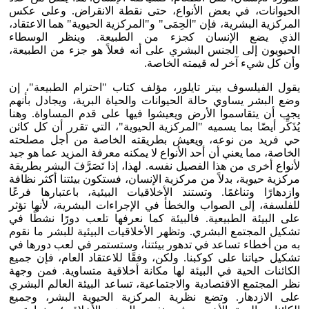
الحيوانات، في بعض الأنواع، حتى نقطة الانقراض. وعلى عكس
المركزية البشرية، فإن "الحِمَى" و"المركزية الحيوية" هما الاعتقاد،
الذي يضع الإنسان كجزء من الطبيعة. وينظر الوسطاء
الحيويون إلى الجنس البشري على أنه فعلاً هو جزء من الطبيعة،
وأن كل شيء آخر له قيمته الخاصة.
يقول الفيلسوف بيتر تايلور، مؤلف كتاب "احترام الطبيعة"، إن
وضع البشر يساوي حالة الحيوانات والحياة البرية، ويجادل بأنهم
يجب أن يتقاسموا الأرض ويعيشوا فيها على قدم المساواة. وهنا
يُذَكِّر أيضًا بما يسميه "المركزية الحيوية"، التي تقرر أن كل كائن
حي فريد من نوعه، ويعيش بطريقته الخاصة من أجل مصلحته
الخاصة، مما يعني أن أحد الأنواع لا يمكنه معرفة المزيد عما هو جيد
لأنواع أخرى من هذا الفصيل نفسه. لهذا، إذا تَصَرَّفَ البشر بطريقة
مركزية حيوية، بدلاً من مركزية الإنسان، فستكون بيئتنا أكثر نظافة
وازدهارًا وتناغمًا. وتستند الأخلاقيات البيئية، باعتبارها فرعًا
للفلسفة، إلى الصواب والخطأ في الإجراءات البشرية، لأنها تؤثر
على البيئة الطبيعية. فالبيئة كما نعرفها تلعب دورًا نشطًا في
تشكيل المجتمع البشري. وتظهر الأخلاقيات البيئية للبشر ما نقوم
به من أخطاء تساعد في تدهور بيئتنا، وستستمر في لعب دورها في
تشكيل حياتنا على كوكبنا. ولكن، وفقًا للاعتقاد العام، فإن جميع
الكائنات الحية في البيئة لها مكانة أخلاقية متساوية. فمن وجهة
نظر المجتمع الاقتصادية والاجتماعية، تساعد البيئة العالم البشري
على الازدهار. وتضع نظرية المركزية الحيوية البشر، وجميع