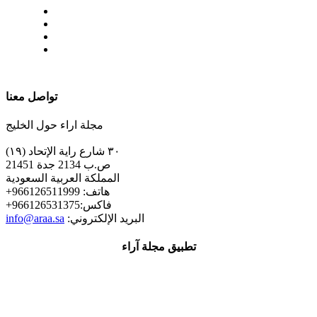
| تابعنا على
تواصل معنا
مجلة اراء حول الخليج
٣٠ شارع راية الإتحاد (١٩)
ص.ب 2134 جدة 21451
المملكة العربية السعودية
+هاتف: 966126511999
+فاكس:966126531375
:البريد الإلكتروني
info@araa.sa
تطبيق مجلة آراء