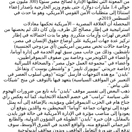
من المعونة التي تطلبها الإدارة لصالح مصر سنويًا (300 مليون من
حوالي 1.4 مليارات دولار)، حتى يقوم وزير الخارجية بإصدار إعفاء
استنادًا إلى متطلبات الأمن القومي الأمريكي، وهو ما حدث في
أغسطس 2019م.
المحصلة أن العلاقة المصرية – الأمريكية تحكمها معادلات
استراتيجية في إطار مصالح كل طرف، وإن كان ذلك لم يحصنها من
التعرض لهزات وأزمات متكررة. وهو ما بدت احتمالاته في إطار
تركيز عدة جهات أمريكية على أوضاع حقوق الإنسان في مصر،
وخاصة حالات تخص مصريين أمريكيين (أي مزدوجي الجنسية)
ناشطين، وذلك من جانب ممن سبق لهم الخدمة في إدارة أوباما،
وأعضاء في الكونجرس، وخاصة بين صفوف الديموقراطيين،
وأعضاء في "مجموعة العمل حول مصر"، والصحافة الليبرالية
(خاصة جريدتي "نيويورك تايمز" و "واشنطن بوست"). وتفاعل
"بايدن" مع هذه التوجهات فأرسل "تويته" (وهي أسلوب العصر في
التعبير عن المواقف السياسية) يتعهد فيها بالتوقف عن منح "شيكات
على بياض".
ذهب البعض إلى تفسير موقف "بايدن" بأنه نابع من ضرورات الهجوم
على سياسة "ترامب" في خضم الحملة الانتخابية، كما أنه يعكس رأي
جناح هام في الحزب الديموقراطي ومؤيديه، بالإضافة إلى أنه يمثل
عودة إلى توجهات جماعة "أوباما" المحيطين به واللذين يتوقع أن
يعودوا إلى مناصب مؤثرة في الإدارة الأمريكية في حالة فوز بايدن.
بالمقابل، فإن خبرة "بايدن" الطويلة في الشؤون الدولية، والطابع
البرجماتي المتوقع منه، والواقع الجديد في الشرق الأوسط، سوف
تدفع إلى ضرورة التعامل الواقعي، وبدون مواقف أيديولوجية