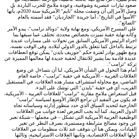
صعود تيارات عنصرية وشوفنية، وعودة ملامح للحرب الباردة. بل
وصل الأمر إلى أن وصفت مجلة "تايم" الأمريكية سنة 2020م، بأنها
"الأسوأ في التاريخ"، أما جريدة "الجارديان" فقد أسمته بالعام
"الضائع".
على المسرح الأمريكي، ومع نهاية ولاية "دونالد ترامب"، يبدو الأمر
وكأنه نهاية حقبة تميزت بخصائص محددة، تختلف عما سبقها بما
اجراه الرئيس الأمريكي السابق من تحولات على مسارات عديدة
ترتبط بالداخل كما تتعلق بالدور الدولي لبلاده. وفى الوقت نفسه،
ومع ظهور بوادر لفترة حكم "جوزيف بايدن" يمكن توقع انعطافات
عديدة قادمة بما يشير للانتقال لحقبة جديدة لها معالمها المميزة عن
تركة "ترامب".
أمام هذا التحول في الشأن الأمريكي، لنا أن نتساءل عن وضع
العلاقات العربية – الأمريكية في حقبة "ترامب"، خاصة العام
الماضي، مع محاولة استشراف مسار هذه العلاقات، في المستقبل
القريب، أي في حقبة "بايدن" التي توشك على البدء.
قبل استعراض ملامح مقاربة "ترامب" للعلاقات العربية – الأمريكية،
قد يكون من المفيد أن نراجع الإطار الأوسع لسياسة "ترامب"
الخارجية لتحديد السياق الذي حدد منظور إدارته وسياساته تجاه
الدول العربية. كما أنه يجب التعرض لعدة جوانب من العلاقات
الوظيفية العربية الأمريكية التي تشكل – في مجملها – شبكة تعبر
عن وجود مصالح مترابطة ومستمرة، بصرف النظر عن تغير
القيادات. ويمكن هنا أن نتوقف عند ثلاث منظومات من العلاقات
أولها العلاقات الاقتصادية، وثانيها العلاقات الاستراتيجية، وثالثها