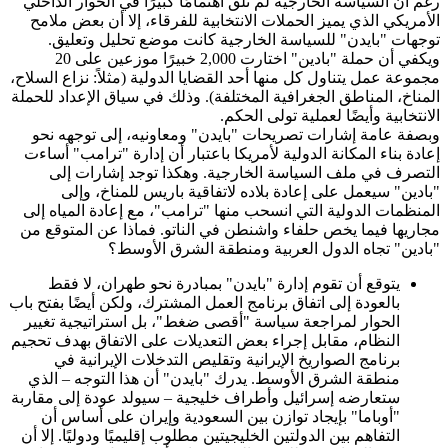
رغم أن السياسة الخارجية لم تلق اهتمامًا كبيرًا في الحوار الداخلي
الأمريكي الذي يميز الحملات الانتخابية للفرقاء، إلا أن بعض ملامح
توجهات "بايدن" للسياسة الخارجية كانت موضع تحليل وتعليق.
ويكفي أن حملة "بادين" اختارت 2,000 خبيرًا موزعين على 20
مجموعة عمل يتناول كل منها أحد القضايا الدولية (مثلاً: نزاع السلاح،
المناخ، المناطق الجغرافية المختلفة). وذلك في سياق الإعداد للحملة
الانتخابية وأيضًا لعملية تولى الحكم.
وبصفة عامة إشارات تصريحات "بايدن" ومعاونيه، إلى توجهه نحو
إعادة بناء المكانة الدولية لأمريكا باعتبار أن إدارة "ترامب" أساءت
التصرف في ملف السياسة الخارجية. وهكذا توجد إشارات إلى
"بادين" سيعمل على إعادة بلاده لاتفاقية باريس للمناخ، وإلى
المنظمات الدولية التي انسحب منها "ترامب"، مع إعادة المياه إلى
مجاريها فيما يخص حلفاء واشنطن في الناتو. فماذا عن المتوقع من
"بادين" تجاه الدول العربية ومنطقة الشرق الأوسط؟
يتوقع أن تقوم إدارة "بايدن" بمبادرة نحو طهران، لا فقط
بالعودة إلى اتفاق برنامج العمل المشترك، ولكن أيضًا بفتح باب
الحوار لمراجعة سياسة "أقصى ضغط"، بل استراتيجية تغيير
النظام، مقابل إجراء بعض التعديلات على الاتفاق بهدف تحجيم
برنامج الصواريخ الإيرانية وتقليص التدخلات الإيرانية في
منطقة الشرق الأوسط. يدرك "بايدن" أن هذا التوجه – الذي
ستعارضه إسرائيل وأطراف خليجية – سيولد عودة إلى مقاربة
"أوباما" بإيجاد توازن بين السعودية وإيران على أساس أن
التفاهم بين الدولتين الخليجيتين مطلوب إقليميًا ودوليًا. إلا أن