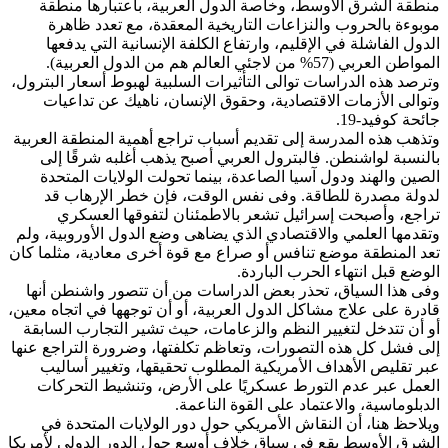
منطقة الشرق الأوسط، وخاصة الدول العربية، باعتبارها منطقة
موبوءة بالحروب والنزاعات التاريخية المعقدة، مع تعدد ظاهرة
الدول الفاشلة في الإقليم، وارتفاع الكلفة الإنسانية التي يدفعها
المواطن العربي (57% من لاجئي العالم هم من الدول العربية).
وترصد هذه الدراسات توالى التأثيرات السلبية لهبوط أسعار البترول،
وتوالى الأزمات الاقتصادية، وحقوق الإنسان، ناهيك عن تداعيات
جائحة كوفيد-19.
وتذهب هذه المدرسة إلى تقديم أسباب تراجع أهمية المنطقة العربية
بالنسبة لواشنطن. فالبترول العربي أصبح يذهب أغلبه شرقًا إلى
الصين والهند ودول آسيا الصاعدة، بينما تحولت الولايات المتحدة
لدولة مصدرة للطاقة. وفى نفس الوقت، فإن خطر الإرهاب قد
تراجع، وأصبحت إسرائيل تشعر بالاطمئنان لتفوقها العسكري
وتقدمها العلمي والاقتصادي الذي يضاهى وضع الدول الأوروبية، ولم
تعد المنطقة موضع تنافس أو صراع مع قوة أخرى معادية، مثلما كان
الوضع قبل انتهاء الحرب الباردة.
وفى هذا السياق، تحذر بعض الدراسات من أن تتصور واشنطن أنها
قادرة على علاج مشاكل الدول العربية، أو أن توجهها في اتجاه معين،
أو أن تتدخل لتغيير النظم والزعامات، حيث تشير التجارب السابقة
إلى فشل كل هذه التصورات، وتعاظم تكلفتها، وضرورة التراجع عنها
عبر تقليص الأهداف الأمريكية المطلوب تحقيقها، وتغيير أساليب
العمل عبر عدم التورط عسكريًا على الأرض، وتنشيط التحركات
الدبلوماسية، والاعتماد على القوة الناعمة.
ويلاحظ هنا، أن النقاش الأمريكي حول دور الولايات المتحدة في
الشرق الأوسط يقع في سياق خلاف أوسع حول الدور الدولي لأمريكا