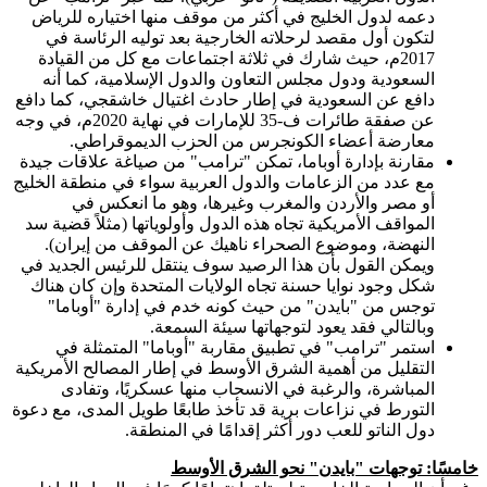
دعمه لدول الخليج في أكثر من موقف منها اختياره للرياض
لتكون أول مقصد لرحلاته الخارجية بعد توليه الرئاسة في
2017م، حيث شارك في ثلاثة اجتماعات مع كل من القيادة
السعودية ودول مجلس التعاون والدول الإسلامية، كما أنه
دافع عن السعودية في إطار حادث اغتيال خاشقجي، كما دافع
عن صفقة طائرات ف-35 للإمارات في نهاية 2020م، في وجه
معارضة أعضاء الكونجرس من الحزب الديموقراطي.
مقارنة بإدارة أوباما، تمكن "ترامب" من صياغة علاقات جيدة
مع عدد من الزعامات والدول العربية سواء في منطقة الخليج
أو مصر والأردن والمغرب وغيرها، وهو ما انعكس في
المواقف الأمريكية تجاه هذه الدول وأولوياتها (مثلاً قضية سد
النهضة، وموضوع الصحراء ناهيك عن الموقف من إيران).
ويمكن القول بأن هذا الرصيد سوف ينتقل للرئيس الجديد في
شكل وجود نوايا حسنة تجاه الولايات المتحدة وإن كان هناك
توجس من "بايدن" من حيث كونه خدم في إدارة "أوباما"
وبالتالي فقد يعود لتوجهاتها سيئة السمعة.
استمر "ترامب" في تطبيق مقاربة "أوباما" المتمثلة في
التقليل من أهمية الشرق الأوسط في إطار المصالح الأمريكية
المباشرة، والرغبة في الانسحاب منها عسكريًا، وتفادى
التورط في نزاعات برية قد تأخذ طابعًا طويل المدى، مع دعوة
دول الناتو للعب دور أكثر إقدامًا في المنطقة.
خامسًا
: توجهات "بايدن" نحو الشرق الأوسط