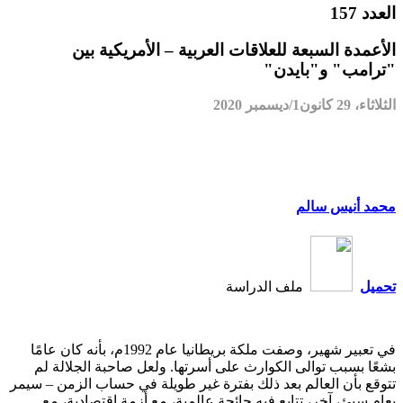
العدد 157
الأعمدة السبعة للعلاقات العربية – الأمريكية بين
"ترامب" و"بايدن"
الثلاثاء، 29 كانون1/ديسمبر 2020
محمد أنيس سالم
تحميل
ملف الدراسة
في تعبير شهير، وصفت ملكة بريطانيا عام 1992م، بأنه كان عامًا
بشعًا بسبب توالى الكوارث على أسرتها. ولعل صاحبة الجلالة لم
تتوقع بأن العالم بعد ذلك بفترة غير طويلة في حساب الزمن – سيمر
بعام سيئ، آخر، تتابع فيه جائحة عالمية، مع أزمة اقتصادية، مع