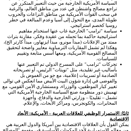
السياسة الأمريكية الخارجية من حيث التعبير المتكرر عن
تراجع مصالح واشنطن في عدد من مناطق العالم، والرغبة
في سحب القوات الأمريكية من مناطق النزاعات والحروب
طويلة المدى، مع التحول إلى آسيا وعدم المبالغة في خطر
روسيا كخصم استراتيجي.
سياسة "ترامب" الخارجية غاب عنها استخدام مفاهيم
استراتيجية حاكمة بما تحمله من عقيدة وفكر، مقارنة بتراث
ممتد من الإعلانات (مبدأ مونرو، مبدأ ايزنهاور، مبدأ كارتر الخ)،
وهكذا لم تشمل المقاربات الترمباوية معايير واضحة لتحقيق
المصالح القومية الأمريكية، ومعها أسس متابعة وتقييم
للسياسات.
تحركات "ترامب" على المسرح الدولي تم التعبير عنها
بأساليب غير تقليدية، مثل "تويتات" الرئيس، أو تصريحاته
الصادمة أو تسريبات إعلامية، مع جو من الغموض بل
والفوضى في إدارة شؤون البيت الأبيض مما انعكس في توالى
تغيير كبار الموظفين، والوزراء، ومستشاري الأمن القومي، مع
تهميش دور منظومة صنع السياسة الخارجية الأمريكية التي
تشمل – تقليديًا – وزارتي الخارجية والدفاع، وأجهزة
المخابرات، والكونجرس، ومراكز الأبحاث، والإعلام.
ثانيًا: الاستمرار الوظيفي للعلاقات العربية – الأمريكية: الأبعاد
الاقتصادية
يمكن القول بأن العلاقات الاقتصادية بين أمريكا والدول العربية هي
من معالم الاستمرارية لأحد المكونات الأساسية في مفهوم "المصالح