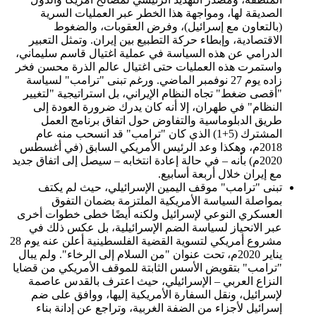
الصديقة لها، ومواجهة هذا الخطر عبر العمليات السرية
(بالتعاون مع إسرائيل)، وفرض العقوبات، والضغوط
الاقتصادية، وإبطاء حركة التطبيع بين إيران. وتمثل التعبير
الدرامي عن هذه السياسة في عملية اغتيال قاسم سليماني،
واستمرت هذه العمليات حتى اغتيال عالم الذرة محسن فخر
زاده يوم 27 نوفمبر الماضي. ورغم تبنى "ترامب" لسياسة
"أقصى ضغط" تجاه النظام الإيراني، بل استراتيجية "لتغيير
النظام" في طهران، إلا أنه كان يدرك ضرورة العودة إلى
طريق الدبلوماسية والتفاوض حول اتفاق برنامج العمل
المشترك (5+1) الذي كان "ترامب" قد انسحب منه عام
2018م، وهكذا وعد الرئيس الأمريكي السابق (في أغسطس
2020م) بأنه – في حالة إعادة انتخابه – سيصل إلى اتفاق جديد
مع إيران خلال أربعة أسابيع.
تبنى "ترامب" موقف اليمين الإسرائيلي، حيث لم يكتف
بمواصلة السياسة الأمريكية الملتزمة بضمان التفوق
العسكري النوعي لإسرائيل ولكنه أيضًا خطى خطوات أخرى
عبر الانحياز لسياسة الضم الإسرائيلية، بل عكس ذلك في
مشروع أمريكي لتسوية القضية الفلسطينية أعلن عنه يوم 28
يناير 2020م، تحت عنوان "من السلام إلى الرخاء". ولم يبال
"ترامب" بتقويض الأسس الثابتة للموقف الأمريكي من قضايا
النزاع العربي – الإسرائيلي، حيث اعترف بالقدس عاصمة
لإسرائيل، ونقل السفارة الأمريكية إليها، ووافق على ضم
إسرائيل لأجزاء من الضفة الغربية، وتراجع عن إدانة بناء