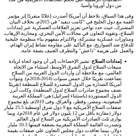
من دول أوروبا وآسيا.
وفى هذا السياق، نلاحظ أن أمريكا أصدرت إعلانًا منفردًا إثر مؤتمر
القمة مع دول الخليج في "كامب ديفيد" في 2015م، بخلاف البيان
المشترك، حيث حدد نواحي تعزيز العلاقات العسكرية عبر إمدادات
السلاح، وتقوية التعاون في مجالات الأمن البحري، ومحاربة الإرهاب،
ومناورات عسكرية مشتركة، والالتزام بمفهوم بناء منظومة خليجية
للدفاع ضد الصواريخ، مع التأكيد على مقاومة نشاط إيران الهدام،
والعمل على هزيمة "داعش" والتطرف العنيف بصفة عامة.
إمدادات السلاح
: تشير الإحصاءات إلى أن وجود اتجاه لزيادة
مبيعات السلاح لدول الشرق الأوسط، استثناء من الاتجاه
العالمي، مع ملاحظة أن واردات الدول العربية من السلاح
تضاعفت تقريبًا خلال خمس سنوات (2014-2018م). وتبوأت
أمريكا الصدارة بين الدول المصدرة للسلاح للمنطقة (تقريبًا
نصف مجموع صادرات السلاح لدول المنطقة)، وكانت أبرز
الدول المستوردة (باستثناء إسرائيل) هي: المملكة العربية
السعودية، ومصر، وقطر، والعراق. وفى 2019م، بلغ مجموع
صفقات السلاح الأمريكية مع 9 دول شرق أوسطية 25.5 مليار
دولار (مقارنة بأقل من 12 بليون دولار في عام 2018م)، وبما
يوازى ثلث الصادرات الأمريكية من السلاح لدول العالم.
وتصدرت القائمة المملكة المغربية بصفقة قيمتها 10.3 مليار
دولار، بينما تعاقدت دول مجلس التعاون على صفقات بقيمة