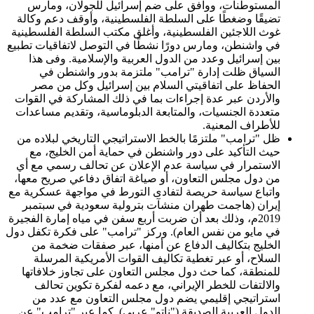
المستوطنات، ووافق على ضم إسرائيل للجولان، ومارس
تضيقًا وضغطًا على السلطة الفلسطينية، وأوقف دعم وكالة
غوث اللاجئين الفلسطينية، وأغلق مكتب السلطة الفلسطينية
في واشنطن، ومارس دورًا نشطًا في التوصل لاتفاقيات تطبيع
بين إسرائيل وعدد من الدول العربية والإسلامية. وفى هذا
السياق ظلت إدارة "ترامب" ملتزمة بدور واشنطن في
الحفاظ على اتفاقيتي السلام بين إسرائيل وكل من مصر
والأردن عبر عدة إجراءات بما في ذلك المشاركة في القوات
متعددة الجنسيات، والمتابعة الدبلوماسية، وتقديم مساعدات
للأطراف المعنية.
ظل "ترامب" ملتزمًا بالخط الاستراتيجي التاريخي لبلاده من
حيث التأكيد على دور واشنطن في حماية أمن الخليج، مع
الاستمرار في سياسة عدم الإعلان عن تحالف رسمي مع أي
من دول مجلس التعاون، أو صياغة اتفاق دفاعي صريح معها،
واتباع سياسة حريصة لتفادى التورط في مواجهة عسكرية مع
إيران (هاجمت طهران منشآت بترولية سعودية في سبتمبر
2019م، وذلك بعد أن ضربت أربع سفن في مياه إمارة الفجيرة
في مايو من نفس العام). وركز "ترامب" على فكرة تكفل دول
الخليج بتكاليف الدفاع عن أمنها، عبر صفقات ضخمة من
السلاح، أو عبر تغطية تكاليف القوات الأمريكية المرسلة
للمنطقة، كما حث دول مجلس التعاون على تجاوز خلافاتها
والالتفات للخطر الإيراني، مع دعمه لفكرة تكوين تحالف
استراتيجي إقليمي يضم دول مجلس التعاون مع عدد من
الدول العربية الصديقة ("ناتو" عربي). كما عبر "ترامب" عن