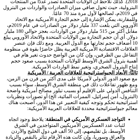
2018). كذلك نلاحظ أن الولايات المتحدة تصدر عددًا من المنتجات
البترولية، حيث تحول صافي ميزان الصادرات والواردات من البترول
في 2019م، لصالحها لأول مرة منذ 70 عامًا.
وللمقارنة، يمكن الإشارة إلى حجم التجارة الأمريكية مع الاتحاد
الأوروبي التي بلغت 337 مليار دولار من الصادرات في عام 2019م،
مقابل أكثر من 515 مليار دولار من الواردات، بعجز حوالي 180 مليار
دولار. أي أن حجم التجارة بين الولايات المتحدة والاتحاد الأوروبي يبلغ
10 أضعاف حجم تجارتها مع الدول العربية. ومع ذلك فإن عنصر
العلاقات الاقتصادية الأمريكية العربية يظل حاضرًا بقوة في منظومة
التفاعل بين الطرفين، وإن كان من الواضح حدوث تغير هام في
أهمية بترول الشرق الأوسط للولايات المتحدة بسبب صعود حجم
إنتاج البترول الصخري، وتغير نمط الواردات الأمريكية.
ثالثًا: الأبعاد الجيواستراتيجية للعلاقات العربية / الأمريكية
مع صعود الدور الدولي لأمريكا على مدى أكثر من قرن من الزمن،
ومع ظهور تفاعلات ذلك في منطقة الشرق الأوسط، سواء بسبب
التنافس الدولي على الإقليم أو بسبب تبلور مصالح أمريكية واضحة
(البترول، أمن إسرائيل، الممرات المائية، الخ) أو تصورات ونظريات
استراتيجية تحكم وتوجه كيفية التعبير عن هذا الدور، أصبحت هناك
معالم جيواستراتيجية محددة للعلاقات العربية الأمريكية:
التواجد العسكري الأمريكي في المنطقة
: يلاحظ وجود اتجاه
لثبات عدد العسكريين الأمريكيين المتواجدين في الشرق
الأوسط، بل تقليصهم، إلى 50 ألف في دول الخليج والأردن
والعراق وسوريا، وإن كانت هذه الأرقام تتأثر بالنقص والزيادة