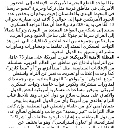
تبعًا لتواجد القطع البحرية الأمريكية، بالإضافة إلى الحضور
الأمريكي في مناطق قريبة مثل تركيا وجزيرة "ديجو جارسيا"
في المحيط الهندي وأفغانستان (حيث يتوقع أن ينخفض عدد
الجنود الأمريكيين فيها إلى حوالي 5 آلاف فرد، مقارنة بحوالي
13 ألفًا في بداية 2020م). ويلاحظ أن هذا التواجد العسكري
يستند إلى شبكة من القواعد الممتدة من اليونان وتركيا شمالاً
إلى العراق شرقاً ثم جنوبًا على ساحل الخليج وبحر العرب،
مما يعكس مجموعة من التحالفات والاتفاقيات التي تقنن هذا
التواجد العسكري الممتد إلى تفاهمات ومشاورات ومناورات
مشتركة وتنسيق مع الدول المعنية.
المظلة الأمنية الأمريكية
: عبرت أمريكا، على مدار 75 عامًا،
عن التزامها بالدفاع عن مناطق من العالم العربي، بسلسلة
من الإعلانات السياسية، مثل "مبدأ ايزنهاور" أو "مبدأ كارتر"،
كما وجدت إعلانات أو تصريحات تعبر عن التزام واشنطن
"بردع العدوان"، و"مواجهة" القوى المعادية، مع ترجمة ذلك
لمناورات مشتركة، وتكوين قوات خاصة، وتواجد عسكري
أمريكي، وتوفير مساعدات عسكرية أمريكية لبعض الدول،
والاتفاق على مبيعات سلاح مع دول أخرى. وهنا نلاحظ غياب
التزام تعاقدي بين أمريكا وأي من الدول العربية بما يوفر
ضمان أمني لأي من حلفاء واشنطن في المنطقة، وإن كانت
هناك التزامات "غير رسمية" من جانب واشنطن لصالح عدد
من دول المنطقة، مع إشارات لوجود تحالفات أو "شراكة"
استراتيجية، أو "تعاون استراتيجي"، وهو ما يختلف عن
الاتفاقيات الرسمية التي تحكم التحالفات الأمريكية من عدد