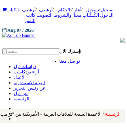
/
/
/
/
/
تسجيل
تسجيل
أعلن
الاحكام
أرشيف
أرشيف
الكتاب
الدخول
الكُــتَّـاب
معنا
والشروط
التصويت
كاتب
الشهر
Aug 07 / 2026
إشترك الآن!
تواصل معنا
دراسات آراء
آراء بودكاست
الأعداد
الهيئة الاستشارية
عن رئيس التحرير
عن آراء
الرئيسية
الرئيسية
/ الأعمدة السبعة للعلاقات العربية – الأمريكية بين "ترامب"