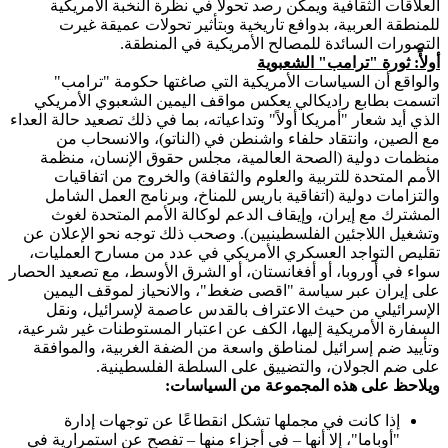
العلاقات الثقافية ويمكن رصد تحولاً في نظرة النخبة الأمريكية
للمنطقة العربية، بدوافع تاريخية وبتأثير تحولات عميقة غيرت
التصورات السائدة للمصالح الأمريكية في المنطقة.
أولأً: ثورة "ترامب" الشعبوية
والواقع أن السياسات الأمريكية التي صاغتها حكومة "ترامب"
اتسمت بطابع راديكالي يعكس مواقف اليمين الشعبوي الأمريكي
الذي أيد شعار "أمريكا أولاً" وتداعياته، بما في ذلك تصعيد حالة العداء
مع الصين، وانتقاد حلفاء واشنطن في (الناتو)، والانسحاب من
منظمات دولية (الصحة العالمية، مجلس حقوق الإنسان، منظمة
الأمم المتحدة للتربية والعلوم والثقافة) والخروج من اتفاقيات
والتزامات دولية (اتفاقية باريس للمناخ، وبرنامج العمل الشامل
المشترك مع إيران، وإيقاف الدعم لوكالة الأمم المتحدة لغوث
وتشغيل اللاجئين الفلسطينيين). وصحب ذلك توجه نحو الإعلان عن
تقليص التواجد العسكري الأمريكي في عدد من مسارح العمليات،
سواء في أوروبا، أو أفغانستان، أو الشرق الأوسط، مع تصعيد الحصار
على إيران عبر سياسة "اقصى ضغط"، والانحياز لموقف اليمين
الإسرائيلي من حيث الاعتراف بالقدس عاصمة لإسرائيل، ونقل
السفارة الأمريكية إليها، الكف عن اعتبار المستوطنات غير شرعية،
وتأييد ضم إسرائيل لمناطق واسعة من الضفة الغربية، والموافقة
على ضم الجولان، والتضييق على السلطة الفلسطينية.
ويلاحظ على هذه المجموعة من السياسات:
إذا كانت في مجملها تشكل انقطاعًا عن توجهات إدارة
"أوباما"، إلا أنها – في أجزاء منها – تفصح عن استمرارية في