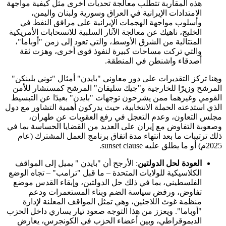
هذه المقاربة تتطلب معالجة تحديات أخرى مثل كيفية مواجهة
الامتدادات الإيرانية في العراق وسورية ولبنان واليمن،
وأسلوب مواجهة الهجمات الإيرانية على مرافق النفط في
الخليج، ناهيك عن معالجة الآثار السلبية للانسحابات الأمريكية
المتتالية من الشرق الأوسط، والتي تعود إلى زمن "أوباما"،
والتي تركت مساحات كبيرة لنفوذ قوى أخرى، وهزت ثقة
أصدقاء واشنطن في المنطقة.
وهنا تركز التقديرات على دور معاوني "بايدن" أمثال "توني بلينكن"
المرشح وزيرًا للخارجية و"جيك سليفان" المرشح كمستشار للأمن
القومي وغيرهما ممن يشرحون توجهات "بايدن" بعيدًا عن التبسيط
الذي استدعته الحملة الانتخابية، حيث يدركون أهمية التشاور مع دول
مجلس التعاون، وعدم التعجل في رفع العقوبات عن طهران،
وصعوبة التفاوض مع إيران على العديد من القضايا الحساسة بما في
ذلك ترتيبات ما بعد انتهاء مدة اتفاق برنامج العمل المشترك (عام
2025م) أو ما يطلق عليه sunset clause.
العودة لحل الدولتين
: الأرجح أن "بايدن " يميل إلى المواقف
الكلاسيكية للولايات المتحدة – ما قبل "ترامب" – تجاه الوضع
الفلسطيني، بما في ذلك حل الدولتين، وإبقاء القدس موضع
تفاوض، ورفض سياسة الضم وبناء المستعمرات ودعم
منظمة غوث اللاجئين، وهي تمثل المواقف المعلنة لإدارة
"أوباما". ويعزز من هذا التوجه صعود تيار يساري داخل الحزب
الديموقراطي، وبين أعضاء الحزب في الكونجرس، يعارض