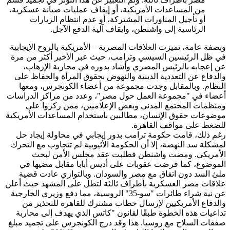
من المساعدات الأمريكية، أو إيقاف عمليات صيانة عسكرية،
أو تأجيل المناورات المشتركة، أو عدم انتظام الزيارات
الرئاسية إلى واشنطن، وايقاف آلية الدفع الآجل.
وبصفة عامة، تميزت العلاقات المصرية – الأمريكية بالروح الإيجابية
في ظل الرئيسين السيسي وترامب، حيث عبر الأخير أكثر من مرة
عن إعجابه بالرئيس المصري وأشاد بدوره في محاربة الإرهاب،
والدفاع عن التعددية الدينية والنهوض بحقوق المرأة والحفاظ على
النظام. وبالمقابل وجدت مجموعة من أعضاء الكونجرس، ومعها
أعضاء في "مجموعة العمل حول مصر"، وعدد من مراكز الدراسات
ومنظمات المجتمع المدني وبعض الإعلاميين، ممن ركزوا على
موضوعات حقوق الإنسان، مطالبين باستخدام المساعدات الأمريكية
للضغط على مواقف القاهرة.
رغم ذلك، قامت حكومة ترامب بدور إيجابي في محاولة إيجاد حل
لمشكلة سد النهضة، إلا أن الحكومة الأثيوبية لم تتجاوب مع التحرك
الأمريكي. ومضت واشنطن فطلبت عقد مجلس الأمن لبحث
الموضوع، كما فرضت عقوبات على أديس أبابا مقابل مضيها في
ملئ السد دون اتفاق مع مصر والسودان. وبالتوازي عادت قضية
علاقات مصر العسكرية بأطراف ثالثة لتطل على المشهد حيث أعلن
عن نية شراء طائرات "سو-35" الروسية، مما دفع وزيري الخارجية
والدفاع الأمريكيين لإرسال خطاب مشترك للقاهرة للتحذير من
تداعيات هذه الخطوة طبقًا لقانون "كاتس الذي يهدف إلى محاربة
صفقات السلاح مع روسيا. هذا وقد درج الكونجرس على تجميد مبلغ