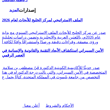
د. فاطمة الشامسي
إصدارات
المزيد
الملف الاستراتيجي لمركز الخليج للأبحاث لعام 2026
صدر عن مركز الخليج للأبحاث الملف الاستراتيجي السنوي مع بداية
عام 2026م، باللغتين العربية والانجليزية وتضمن دراسات تحليلية
ورؤى معمقة، وقراءات دقيقة ورصدًا واستشرافًا وافيًا لكافة أ
الأمن السيبراني استكشاف الأبعاد التقنية والقانونية والإنسانية في
العصر الرقمي
صدر حديثًا للأكاديمية الكويتية الدكتورة فَيّ مصطفى بن سلامة
المتخصصة في الأمن السيبراني، والتي نالت درجة الدكتوراه في هذا
التخصص من جامعة بليموث في المملكة المتحدة، كتابًا يحمل ع
|
الأحكام والشروط
أعلن معنا