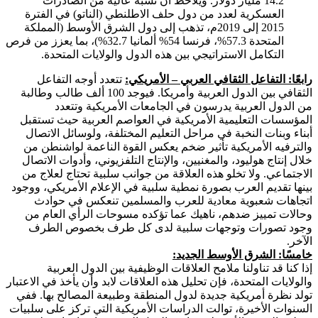
14.2 مليار دولار. ويلاحظ أن نسبة عالية من الصادرات
العسكرية لعدد من دول حلف الاطلنطي (الناتو) في الفترة
2015 إلى 2019م، تذهب إلى دول الشرق الأوسط (المملكة
المتحدة 57.3%، فرنسا 54% ألمانيا 32.7%)، بما يعزز من فرص
التكامل الاستراتيجي بين هذه الدول والولايات المتحدة.
رابعًا: التفاعل الثقافي العربي – الأمريكي:
تتعدد أوجه التفاعل
الثقافي بين الدول العربية وأمريكا. فيوجد 100 ألف طالب وطالبة
من الدول العربية يدرسون في الجامعات الأمريكية وتتعدد
المؤسسات التعليمية الأمريكية في العواصم العربية حيث تستقبل
أبناء وبنات النخبة في مراحل التعليم المختلفة، ولوسائل الاتصال
والترفيه الأمريكية تأثير ضخم يعكس القوة الناعمة لواشنطن من
خلال إنتاج هوليود، والمغنيين، والإنتاج التلفزيوني، وأدوات الاتصال
الاجتماعي. ولا تخلو هذه العلاقة من جوانب سلبية تحتاج لعلاج من
بينها تقديم العرب بصورة نمطية سلبية في الإعلام الأمريكي، ووجود
اتجاهات شعبوية معادية للعرب والمسلمين تنعكس في حوادث
وحالات تمييز ضدهم، ناهيك عما تؤكده مسوحات الرأي العام من
وجود تصورات وتوجهات سلبية لدى كل طرف بخصوص الطرف
الآخر.
خامسًا: الشرق الأوسط الجديد:
إذا كنا قد تناولنا ملامح العلاقات الوظيفية بين الدول العربية
والولايات المتحدة، فإن تحليل هذه العلاقات لابد وأن يأخذ في الاعتبار
تولد نظرة أمريكية جديدة لدول المنطقة وطبيعة المصالح بها. ففي
السنوات الأخيرة، توالت الدراسات الأمريكية التي تركز على سلبيات