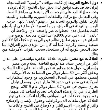
دول الخليج العربية
: إن كانت مواقف "ترامب" العدائية تجاه
إيران قد صادفت توافق لدى بعض دول الخليج، إلا أن تردده
وتخبطه إزاء الرد على الهجمات الإيرانية على مرافق النفط،
وفى التعامل مع تركيا، والملفات السورية واللبنانية والليبية
أثارت القلق. والتوقع السائد هو أن يهتم "بايدن" بإنهاء حرب
اليمن، والتهدئة في العراق، وربما تسوية الأوضاع في ليبيا، وإن
كانت تفاصيل هذه الخطوات غير واضحة الآن. ويلاحظ أن
"بايدن" كان (في عام 2006م) قد اقترح معالجة الوضع في
العراق عن طريق تطبيق نظام فيدرالي يمنح حكمًا ذاتيًا لأقاليم
شيعية وسنية وكردية، كما أنه كان من مؤيدي غزو العراق، مما
جعل البعض يتوقع أنه لن يستعجل سحب القوات الأمريكية من
هناك.
العلاقات مع مصر
: تبلورت علاقة القاهرة بواشنطن على مدار
أكثر من أربعين سنة، منذ توقيع اتفاقية السلام بين مصر
وإسرائيل، حول عدة محاور تتضمن الحفاظ على حالة السلام،
وتدفق أكثر من 80 مليار دولار من المساعدات الأمريكية
لمصر، معظمها في المجال العسكري، مع وجود استثمارات
أمريكية في مصر في حدود 20 مليار دولار، ومعدل تبادل
تجاري سنوي في حدود 8.7 مليار دولار عام 2019م. ونجح
الطرفان في إدارة هذه المكونات لصالح أهداف كل منهما،
رغم وجود اختلافات في المواقف والآراء انعكست في توتر
العلاقة حول ملفات الديموقراطية وحقوق الإنسان والإصلاح
والنزاع العربي – الإسرائيلي والأوضاع في الخليج وعلاقات
مصر بأطراف ثالثة. وتم التعبير عن هذا التوتر في تجميد قسم