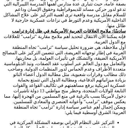
بصفة عامة، حيث تتبارى عدة مدارس أهمها المدرسة الليبرالية التي
تدعو لدور حركي مساند للديموقراطية وحقوق الإنسان وداعم
للسلام مقابل مدرسة واقعية ترى أهمية التركيز على علاج المشاكل
الداخلية الأمريكية وعدم التورط في نزاعات عسكرية خارجية لا
طائل منها.
سادسًا: ملامح العلاقات العربية /الأمريكية في ظل إدارة ترامب
فإنه يمكننا الآن الانتقال لتحديد أهم ملامح مقاربة "ترامب" للعلاقات
مع الدول العربية.
أول ملاحظة، هي ضرورة تحليل سياسة "ترامب" تجاه المنطقة
العربية في إطار توجهاته العريضة، التي تتضمن التركيز على المصالح
الأمريكية الضيقة، والتشكك في تأثيرات العولمة، بل محاربتها،
والتعامل مع دول العالم عبر أسلوب عقد الصفات، ونبذ الدبلوماسية
متعددة الأطراف وعدم الحماس لدور المنظمات الدولية. وصاحب
ذلك مطالب وقرارات شعبوية، مثل مطالبة الدول أعضاء الناتو
بزيادة ميزانياتهم الدفاعية، ومطالبة الدول التي تتمتع بحماية
عسكرية أمريكية برفع مساهمتهم في تكاليف القواعد والقوات
التابعة للولايات المتحدة، وحظر منح مواطني 13 دولة تأشيرات
دخول لأمريكا بسب بالرغبة في منع المسلمين من الهجرة إليها، مما
يعكس موقف "ترامب" وأعوانه العنصري والمعادي للمسلمين.
ويمكن إجمال أهم عناصر سياسة إدارة "ترامب" تجاه المنطقة
العربية/ الشرق أوسطية فيما يلي:
التركيز على النظام الإيراني بوصفه المشكلة المركزية في
المنطقة، ومصدر التهديد الرئيسي لمصالح أمريكا والدول