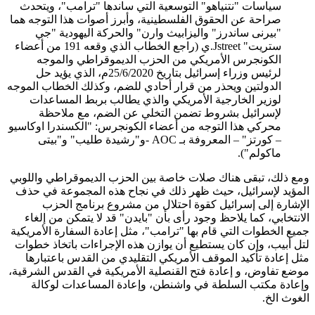
سياسات "نتنياهو" التوسعية التي ساندها "ترامب"، ويتحدث
صراحة عن الحقوق الفلسطينية، وأبرز أصوات هذا التوجه هما
"بيرنى ساندرز" واليزابيث وارن" والحركة اليهودية "جي
ستريت" Jstreet.ي (راجع الخطاب الذي وقعه 191 من أعضاء
الكونجرس الأمريكي من الحزب الديموقراطي والموجه
لرئيس وزراء إسرائيل بتاريخ 25/6/2020م، الذي يؤيد حل
الدولتين ويحذر من قرار أحادي للضم، وكذلك الخطاب الموجه
لوزير الخارجية الأمريكي والذي يطالب بربط المساعدات
لإسرائيل بشروط تضمن التخلي عن الضم، مع ملاحظة
محركي هذا التوجه من أعضاء الكونجرس: "الكسندرا اوكاسيو
– كورتز" – المعروفة بـ AOC -و"رشيدة طليب" و"بيتى
ماكولم").
ومع ذلك، تبقى هناك صلات خاصة بين الحزب الديموقراطي واللوبي
المؤيد لإسرائيل، حيث ظهر ذلك في نجاح هذه المجموعة في حذف
الإشارة إلى إسرائيل كقوة احتلال من مشروع برنامج الحزب
الانتخابي، كما يلاحظ وجود رأى بأن "بايدن" قد لا يتمكن من إلغاء
جميع الخطوات التي قام بها "ترامب"، مثل إعادة السفارة الأمريكية
لتل أبيب، وإن كان يستطيع أن يوازن هذه الإجراءات باتخاذ خطوات
مثل إعادة تأكيد الموقف الأمريكي التقليدي من القدس باعتبارها
موضع تفاوض، و إعادة فتح القنصلية الأمريكية في القدس الشرقية،
وإعادة مكتب السلطة في واشنطن، وإعادة المساعدات لوكالة
الغوث الخ.