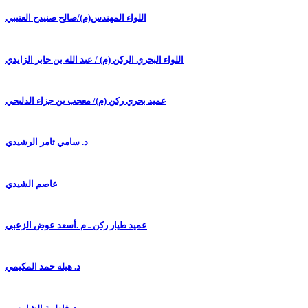
اللواء المهندس(م)/صالح صنيدح العتيبي
اللواء البحري الركن (م) / عبد الله بن جابر الزايدي
عميد بحري ركن (م)/ معجب بن جزاء الدلبحي
د. سامي ثامر الرشيدي
عاصم الشيدي
عميد طيار ركن ـ م .أسعد عوض الزعبي
د. هيله حمد المكيمي