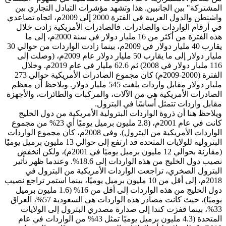
المشتركة" بين الجانبين. هذا وتشهد مؤشرات التبادل التجاري بين
واشنطن والدول العربية في الفترة 2000 إلى 2009م، اتجاه تصاعدي
في أرقام الواردات والصادرات. فالصادرات الأمريكية زادت خلال
هذه الفترة من أكثر من 16 مليار دولار في سنة 2000م، إلى ما
يقارب 40 مليار دولار في 2009م، بينما زادت الواردات من حوالي 30
مليار دولار إلى ما يقارب 50 مليار دولار عام 2009م، (وصلت إلى
116 مليار دولار في 2008) ثم 62.6 مليار في عام 2019م. وخلال
الفترة (2000-2009م) كان مجموع الصادرات الأمريكية حوالي 273
مليار دولار مقابل واردات بلغت 545 مليار دولار. ويلاحظ أن معظم
الصادرات الأمريكية هي من الآلات، والمركبات والطائرات، والأجهزة
مقابل واردات تتمثل أساسًا في البترول.
ويلاحظ هنا أن ذروة الواردات البترولية الأمريكية من دول الخليج
كانت في عام 2001م، (2.8 مليون برميل يوميًا أي 23% من مجموع
الواردات الأمريكية من البترول). وفى 2008م، كان مجموع الواردات
البترولية للولايات المتحدة قد ارتفع إلى حوالي 13 مليون برميل يوميًا
(مقارنة بحوالي 12 مليون برميل يوميًا في 2001م)، ولكن انخفض
نصيب دول الخليج من هذه الواردات إلى 18.6%. وعندما ظهر تأثير
البترول الصخري، تراجعت الواردات الأمريكية من البترول في
2018م، إلى أقل من 10 مليون برميل يوميًا، بينما استمر تراجع نصيب
دول الخليج من هذه الواردات إلى أقل من 16% (1.6 مليون برميل
يوميًا)، حيث كانت مصادر هذه الواردات هي السعودية 57%، العراق
33%، بينما قفزت كندا إلى صدارة مصدري البترول إلى الولايات
المتحدة (4.3 مليون برميل يوميًا تمثل 43% من الواردات في عام