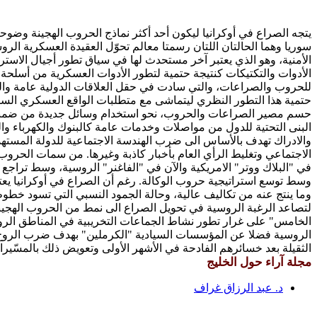
سوريا وهما الحالتان اللتان رسمتا معالم تحوّل العقيدة العسكرية ال
الأمنية، وهو الذي يعتبر آخر مستحدث لها في سياق تطور أجيال الاستر
الأدوات والتكتيكات كنتيجة حتمية لتطور الأدوات العسكرية من أسلحة 
للحروب والصراعات، والتي سادت في حقل العلاقات الدولية عامة والدر
حتمية هذا التطور النظري ليتماشى مع متطلبات الواقع العسكري السائد
حسم مصير الصراعات والحروب، نحو استخدام وسائل جديدة من ضمنها تلك 
البنى التحتية للدول من مواصلات وخدمات عامة كالبنوك والكهرباء وا
والادراك تهدف بالأساس الى ضرب الهندسة الاجتماعية للدولة المستهد
الاجتماعي وتغليط الرأي العام بأخبار كاذبة وغيرها. من سمات الحروب 
في "البلاك ووتر" الامريكية والآن في "الفاغنر" الروسية، وسط تراجع م
وسط توسع استراتيجية حروب الوكالة. رغم أن الصراع في أوكرانيا يعتب
وما ينتج عنه من تكاليف عالية، وحالة الجمود النسبي التي تسود خطو
لتصاعد الرغبة الروسية في تحويل الصراع الى نمط من الحروب الهجينة
الخامس" على غرار تطور نشاط الجماعات التخريبية في المناطق الروسي
الروسية فضلا عن المؤسسات السيادية "الكرملين" بهدف ضرب الروح الم
الثقيلة بعد خسائرهم الفادحة في الأشهر الأولى وتعويض ذلك بالمسّير
مجلة آراء حول الخليج
د. عبد الرزاق غراف