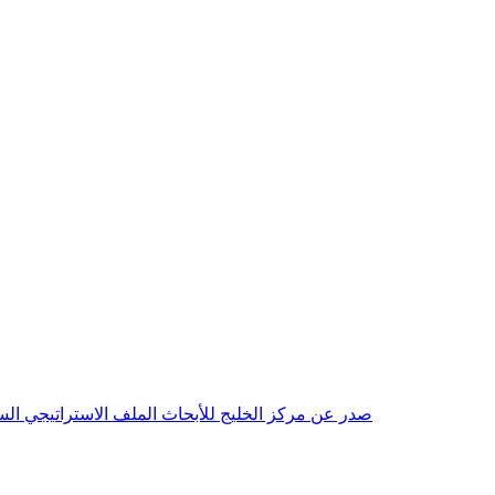
صدر عن مركز الخليج للأبحاث الملف الاستراتيجي السنوي مع بداية عام 2026م، باللغتين العربية والانجليزية وتضمن دراسات تحليلية ورؤى معمقة، 