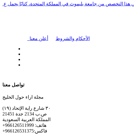
في هذا التخصص من جامعة بليموث في المملكة المتحدة، كتابًا يحمل ع
|
الأحكام والشروط
أعلن معنا
| تابعنا على
تواصل معنا
مجلة اراء حول الخليج
٣٠ شارع راية الإتحاد (١٩)
ص.ب 2134 جدة 21451
المملكة العربية السعودية
+هاتف: 966126511999
+فاكس:966126531375