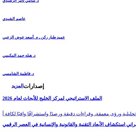
د. سامي ثامر الرشيدي
عاصم الشيدي
عميد طيار ركن ـ م .أسعد عوض الزعبي
د. هيله حمد المكيمي
د. فاطمة الشامسي
إصدارات
المزيد
الملف الاستراتيجي لمركز الخليج للأبحاث لعام 2026
راني استكشاف الأبعاد التقنية والقانونية والإنسانية في العصر الرقمي