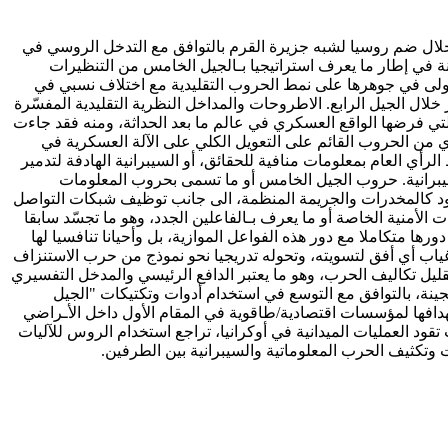
 في أوكرانيا ليكون أحد أكثر نماذج الحروب الهجينة وضوحا في تاريخ الحروب، رغم أن معالم هذا التحول قد بدأ منذ سنة 2014م، خلال ضم روسيا لشبه جزيرة القرم بالتوافق مع التدخل الروسي في
نة في إطار ما يعرف استراتيجيا بـالجيل الخامس من التنظيرات
الأولى في جوهرها على نمط الحروب التقليدية مع اختلاف نسبي في
ال الجيل الرابع. الاطروحات والمداخل النظرية التقليدية المفسّرة
تي فرضها الواقع العسكري في عالم ما بعد الحداثة، ومنه فقد جاءت
دي من الحروب القائم على التعويل الكلي على الآلة العسكرية في
أي العام بمعلومات منافية للحقائق، أو السيبرانية الهادفة لتدمير
سيبرانية. حروب الجيل الخامس أو ما تسمى بحروب المعلومات
حدود كالمخدرات والجريمة المنظمة، الى جانب توظيف شبكات التواصل
الأمنية الخاصة أو ما يعرف بـالفاعلين الجدد، وهو ما تجسّد سابقا
ها متكاملا مع دور هذه الفواعل الموازية، بل وأحيانا تنافسيا لها
غياب أي أفق لتسويته، وتحوله تدريجيا نحو نموذج من حرب الاستنزاف
ليل تكاليف الحرب، وهو ما يعتبر الدافع الرئيسي والمدخل التفسيري
نة، بالتوافق مع التوسع في استخدام أدوات وتكتيكات "الجيل
هدافها لمؤسسات اقتصادية/طاقوية في المقام الأول داخل الأـراضي
 العمليات الميدانية في أوكرانيا، تراجع استخدام الروس للآليات
 وتكثيف الحرب المعلوماتية والسيبرانية بين الطرفين.