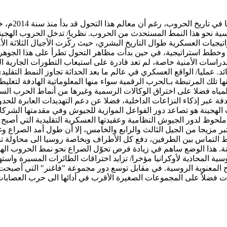
يتجه الصراع
روسية نحو هذا النمط المستحدث من الحروب. نظريا/ تدخل الحروب الهجي
اتيجيات العسكرية طوال التاريخ البشري، حيث ركّزت الأجيال الثلاثة 
وخطط استراتيجية، في حين بدأت مظاهر التحول تطرأ على هذا الجوهر خل
اسات الأمنية خاصة، لم تعد قادرة على استيعاب التطورات الجارية ال
. عمليا/ الواقع العسكري في عالم ما بعد الحداثة تجاوز النمط التقلي
المرتبطة بـالحرب الرقمية سواء منها المعلوماتية الهادفة لتغليط الر
لمياه فضلا على اختراق الوكالات الرسمية وغيرها من أنماط الحرب ال
فة عبر إذكاء النزاعات الداخلية، فضلا عن دعم التهديدات العابرة لل
الهجينة هو تصاعد دور الفواعل الموازية للجيوش وفي مقدمتها الشركات 
لحوظ لدور الجيوش النظامية وعقيدتها العسكرية التقليدية التي أصبح دور
ر مزيجا من الجيل الثالث والرابع والخامس، إلا أن طول أمد الصراع و
ط التماس بين الطرفين، دفع كل الأطراف وبخاصة روسيا الى محاولة تق
. هذا الوضع ساهم في زيادة فرص تحوّل الصراع نحو نمط الحروب الهجي
ة المحاذية لأوكرانيا مؤخرا/ تزايد اختراقات الطائرات المسيرة واست
عنوية الروسية. في مقابل توسع دور مجموعة "فاغنر" التي أصبحت تقود
ات فضلاً على المجموعات الصغيرة الأقرب في أدائها الى حرب العصابات