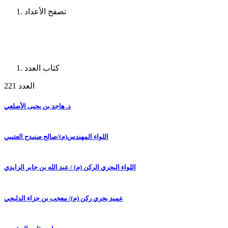
تصفح الأعداد
كتاب العدد
العدد 221
د. هاجد بن يحيى الأصلعي
اللواء المهندس(م)/صالح صنيدح العتيبي
اللواء البحري الركن (م) / عبد الله بن جابر الزايدي
عميد بحري ركن (م)/ معجب بن جزاء الدلبحي