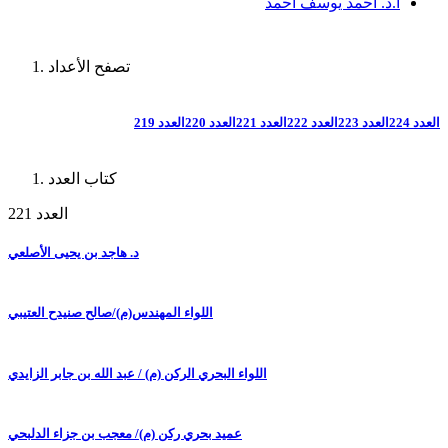
أ.د. أحمد يوسف أحمد
تصفح الأعداد
العدد 224
العدد 223
العدد 222
العدد 221
العدد 220
العدد 219
كتاب العدد
العدد 221
د. هاجد بن يحيى الأصلعي
اللواء المهندس(م)/صالح صنيدح العتيبي
اللواء البحري الركن (م) / عبد الله بن جابر الزايدي
عميد بحري ركن (م)/ معجب بن جزاء الدلبحي