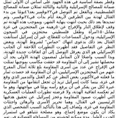
وقطر بصفة أساسية في هذه الجهود على أساس أن الأولى تمثل
ضمانة للمصالح الإسرائيلية والثانية والثالثة تمثلان ضمانة للمصالح
الفلسطينية، وبالفعل تم التوصل في٢٢نوڤمبر بعد٤٦يومًا من بدء
القتال لهدنة بين الطرفين لأربعة أيام بدأت في٢٤نوڤمبر، وتم
تمديدها بعد ذلك بحيث انتهت بنهاية الشهر، وبموجب هذه الهدنة تم
وقف لإطلاق النار والإفراج عن٥٠رهينة من المحتجزين في غزة
مقابل١٥٠امرأة وطفل فلسطيني محتجزين في السجون
الإسرائيلية، ودخول المساعدات للقطاع، غير أن إسرائيل استأنفت
القتال بعد ذلك بدعوى انتهاك "حماس" لشروط الهدنة، وبغض
النظر عن التفاصيل فقد أظهرت التطورات اللاحقة أن الجانب
الإسرائيلي هو الذي يعرقل التوصل إلى أي اتفاقات جديدة للهدنة،
وبدا السبب واضحًا لأن المتأمل لمضمون الهدنة الأولى يجد أن
محصلتها تشير إلى أن المقاومة قد حققت مكاسب بموجبها تمثلت
في الإفراج عن عدد من أسرى المقاومة بلغ ثلاثة أمثال المفرج
عنهم من المحتجزين الإسرائيليين، أي أن المقاومة قد حصدت ثمار
ما فعلته في٧أكتوبر، بغض النظر عن كم القتل والتدمير الذي وقع
في غزة، بينما كانت إسرائيل تريد أن تجعل انتقامها من المقاومة
عبرة لكل من يفكر في أن يرفع رأسه يومًا في مواجهتها، وهو ما
لم تعكسه اتفاقية الهدنة، ولا فرضته تطورات العمليات العسكرية
التي أظهرت صمود المقاومة وعجز إسرائيل عن تحقيق هدفيها
الرئيسيين في القتال، وهما تحرير الأسرى والرهائن واجتثاث
المقاومة في غزة، ويُضاف إلى هذا بالتأكيد السبب الشخصي الذي
يكاد أن يكون موضع إجماع، وهو مصلحة نتنياهو في استمرار
الحرب لأطول مدة ممكنة لخشيته من المساءلة القضائية في تهم