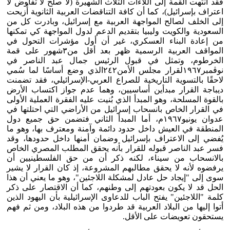
فقد انتهت القمة إلى اللاءات الثلاث الشهيرة (لا صلح لا تفاوض لا
اعتراف بإسرائيل)، كما أن كافة التناقضات العربية الثانوية أُزيحت
إلى الخلف لصالح المواجهة العربية مع إسرائيل، وبادرت كل من
السعودية والكويت وليبيا بتقديم الدعم لدول المواجهة كي تمكنها
من إعادة البناء العسكري، غير أن أول مؤشرات التحول في
المواقف العربية الرسمية ظهر بعد أقل من٣شهور على قمة
الخرطوم، وتمثل في قبول الرئيس جمال عبد الناصر في
نوڤمبر١٩٦٧لقرار مجلس الأمن٢٤٢الذي وضع أساسًا لما سُمي
لاحقًا بالتسوية التاريخية للصراع العربي-الإسرائيلي، فقد تضمنت
ديباجة القرار مبدأين أساسيين، وهما عدم جواز اكتساب الأرض
بالقوة المسلحة، وهو المبدأ الذي بُنيت عليه الفقرة العملية الأولى
في القرار الخاص بانسحاب إسرائيل من الأراضي التي احتلتها في
عدوان يونيو١٩٦٧م، أما المبدأ الثاني فتضمن حق جميع دول
المنطقة في العيش داخل حدود دائمة وآمنة ومعترف بها، وهو ما
يُفضي إلى الاعتراف بإسرائيل وضمان أمنها داخل حدودها، وقد
فسر عبد الناصر قبوله للقرار بأنه يحقق المطلب المصري الخاص
بالانسحاب من سيناء، لكنه ذكر أن من حق الفلسطينيين أن
يرفضوه لأنه لا يحقق مطالبهم المشروعة، إذ كان القرار لا يشير
سوى إلى "إيجاد حل عادل لمشكلة اللاجئين"، وهو ما يعني أن هذا
الحل قد لا يكون بعودتهم إلى وطنهم، كما أن الاقتصار على ذكر
كلمة "اللاجئين" يفتح الباب للدعاوى الإسرائيلية بأن اليهود الذين
أتوا إليها من البلاد العربية قد طردوا من هذه البلاد، ومن ثم فهم
يستحقون تعويضات على الأقل.