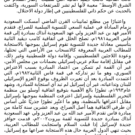
الشرق الأوسط" معيبة لأنها لم تشر للمرتفعات السورية، واكتفت
بالحديث عن حكم ذاتي للفلسطينيين في إطار دولة الاحتلال.
واعتبارًا من مطلع ثمانينات القرن الماضي أمسكت السعودية
بزمام المبادأة في عملية السعي للتسوية السلمية للصراع، فتقدم
الأمير فهد بن عبد العزيز ولي عهد السعودية آنذاك بمبادرة إلى قمة
فاس العربية١٩٨١م، تصلح الخلل في اتفاقية كامب ديڤيد الثانية
بتأسيس معادلة جديدة للتسوية تقوم إسرائيل بموجبها بالاستجابة
للمطالب العربية المعروفة كالانسحاب من الأراضي التي تحتلها،
وعودة اللاجئين الفلسطينيين، وإقامة دولة فلسطينية وغير ذلك،
في مقابل إقامة سلام عربي-إسرائيلي بضمانات من مجلس الأمن،
غير أن القمة لم تتمكن من اعتماد المبادرة بسبب الاعتراض
السوري، وهو ما تم تداركه في قمة فاس الثانية١٩٨٢م، التي
اعتمدت المبادرة بعد أن تغيرت الظروف بوقوع الغزو الإسرائيلي
للبنان وتداعياته، غير أن إسرائيل لم تبد أي استجابة للمبادرة، وشهد
عام١٩٩٣م، تطورًا بالغ الأهمية بتوقيع اتفاقية أوسلو بين منظمة
التحرير الفلسطينية وإسرائيل اعترفت المنظمة بموجبها بإسرائيل
مقابل اعترافها بالمنظمة، وهو ما اعتُبِر تطورًا جذريًا على أساس
أن طرفي الاتفاقية هما أصل الصراع، وبعد عشرين سنة كاملة من
مبادرة فاس تقدم الأمير عبد الله بن عبد العزيز ولي عهد السعودية
آنذاك بمبادرة جديدة للتسوية لقمة بيروت٢٠٠٢م، قدمت حوافز
جديدة لإسرائيل إذا قبلت السلام واستجابت للمطالب العربية،
بحيث تنهي الدول العربية حال هذه الاستجابة صراعها مع إسرائيل،