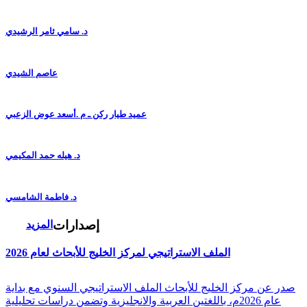
د. سامي ثامر الرشيدي
عاصم الشيدي
عميد طيار ركن ـ م .أسعد عوض الزعبي
د. هيله حمد المكيمي
د. فاطمة الشامسي
إصدارات
المزيد
الملف الاستراتيجي لمركز الخليج للأبحاث لعام 2026
صدر عن مركز الخليج للأبحاث الملف الاستراتيجي السنوي مع بداية
عام 2026م، باللغتين العربية والانجليزية وتضمن دراسات تحليلية