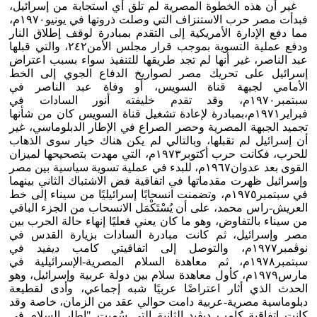
غير أن هذه الخطوة المصرية لم تلق أي استجابة من إسرائيل،
فبدأت مصر حرب الاستنزاف التي وصلت ذروتها في يونيو١٩٧٠م،
مما دفع الإدارة الأمريكية إلى التقدم بمبادرة لوقف إطلاق النار
ودفع عملية التسوية بموجب قرار مجلس الأمن٢٤٢، والتي قبلها
عبد الناصر، غير أنها لم تجد طريقها للتنفيذ سواء بسبب اعتراض
إسرائيل على تحريك مصر لصواريخ الدفاع الجوي إلى الخط
الأمامي لجبهة قناة السويس، أو وفاة عبد الناصر في
سبتمبر١٩٧٠م، وقد تقدم خليفته أنور السادات في
فبراير١٩٧١م،بمبادرة لإعادة تشغيل قناة السويس كان من شأنها
تجميد الجبهة المصرية وحصر الصراع في الإطار الدبلوماسي، غير
أن إسرائيل لم تقبلها، وبالتالي لم يكن هناك خيار سوى الذهاب
للحرب، فكانت حرب أكتوبر١٩٧٣م، التي مهدت بتصحيحها لميزان
القوى بعد عدوان١٩٦٧م، للبدء في عملية تسوية سياسية بين مصر
وإسرائيل ظهرت مقدماتها في اتفاقية فض الاشتباك الثاني بينهما
في سبتمبر١٩٧٥م، وتضمنت انسحابًا إسرائيليًا من سيناء إلى خط
العريش-راس محمد، على أن يُسْتَكْمَل الانسحاب من الجزء الباقي
من سيناء بالتفاوض، وهو ما كان يعني فعليًا إنهاء حالة الحرب بين
مصر وإسرائيل، ثم كانت مبادرة السادات بزيارة القدس في
نوڤمبر١٩٧٧م، والتوصل إلى اتفاقيتي كامب ديفيد في
سبتمبر١٩٧٨م، ثم معاهدة السلام المصرية-الإسرائيلية في
مارس١٩٧٩م، كأول معاهدة سلام بين دولة عربية وإسرائيل، وهو
الحدث الذي أثار اعتراضًا عربيًا شبه إجماعي، وأدى لقطيعة
دبلوماسية مصرية-عربية دامت حوالي عقد من الزمان، خاصة وقد
كانت اتفاقية كامب ديڤيد الثانية التي سُميت "إطار السلام في