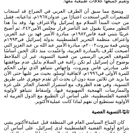
وتقيم جميعها علاقات طبيعية معها.
ويتضح مما سبق أن الطرف العربي في الصراع قد استجاب
للمتغيرات التي استجدت اعتبارًا من عدوان١٩٦٧م، تداعياته، فقبل
من حيث المبدأ السلام مع إسرائيل والاعتراف بها، وقد بدأ هذا
التطور مصريًا بقبول عبد الناصر قرار مجلس الأمن٢٤٢، ثم أصبح
عربيًا بتبني قمة فاس١٩٨٢م، مبادرة الأمير فهد بن عبد العزيز،
واعتراف منظمة التحرير الفلسطينية بدولة إسرائيل في١٩٩٣م
وتبني قمة بيروت٢٠٠٢م، مبادرة الأمير عبد الله بن عبد العزيز التي
أصبحت تُعْرف بالمبادرة العربية، واعتُمدت منذ ذلك الحين أساسًا
للموقف العربي الرسمي من قضية التسوية، غير أن الملاحظ
بوضوح أن إسرائيل لم تكن راغبة في السلام بدليل عدم موافقتها
على مبادرتي فاس وبيروت، وإجهاض نتنياهو الذي تولى الحكم
للمرة الأولى في١٩٩٦م، لاتفاقية أوسلو، بحيث مر عليها حتى الآن
ما يزيد عن ثلاثين سنة دون أن يحدث أي تقدم جوهري على طريق
التسوية، وفي هذه الظروف مع استمرار الحصار الجائر على غزة
والممارسات الهمجية الصهيونية فيها، وإسقاط نتنياهو لأولوية
القضية الفلسطينية، على أساس أن التطبيع مع الدول العربية له
الأولوية نستطيع أن نفهم لماذا كانت عملية٧أكتوبر.
ثانيًا-التسوية العصية
كان المناخ السياسي العام في المنطقة قبل عملية٧أكتوبر يشي
بتراجع أولوية القضية الفلسطينية لدى إسرائيل، على أساس أن