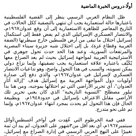
أولًا-دروس الخبرة الماضية
ظل النظام العربي الرسمي ينظر إلى القضية الفلسطينية
باعتبارها حالة استعمارية يجب أن تنتهي بالتصفية ككل الحالات في
التاريخ المعاصر للظاهرة الاستعمارية إلى أن وقع عدوان١٩٦٧م،
والانتصار العسكري الإسرائيلي الذي لم يفض فقط إلى استكمال
إسرائيل احتلال ما تبقى من أرض فلسطين خارج سيطرتها (الضفة
الغربية وقطاع غزة)، بل إلى احتلال شبه جزيرة سيناء المصرية
والمرتفعات السورية، وعند هذا الحد حدث تحول جوهري في
الاستراتيجية العربية لمواجهة إسرائيل بحيث لم يعد الصراع معها
يُكَيَّف باعتباره علاقة استعمارية يجب تصفيتها، وإنما نزاع دولي
يمكن تسويته، والسبب في هذا التحول واضح، وهو تداعيات الانتصار
العسكري لإسرائيل في عدوان١٩٦٧م، والذي دفع إلى صدارة
أولويات دول المواجهة العربية مع إسرائيل هدف "إزالة آثار
العدوان"، أي تحرير الأراضي التي تم احتلالها بموجبه، ومن هنا بدأ
تبلور مصطلح "التسوية التاريخية" الذي كان يعني تحرير تلك
الأراضي مقابل الاعتراف بإسرائيل في حدود١٩٤٨م، وبطبيعة
الحال فإن هذا التحول لم يحدث بمجرد انتهاء عدوان١٩٦٧م، وإنما
تم على نحو متدرج.
ففي قمة الخرطوم التي عُقِدت في أواخر أغسطس/أوائل
سبتمبر١٩٦٧م، أي بعد أقل من٣شهور على العدوان، لم يبد أن ثمة
تغييرًا على النهج العربي الرسمي في إدارة الصراع مع إسرائيل،