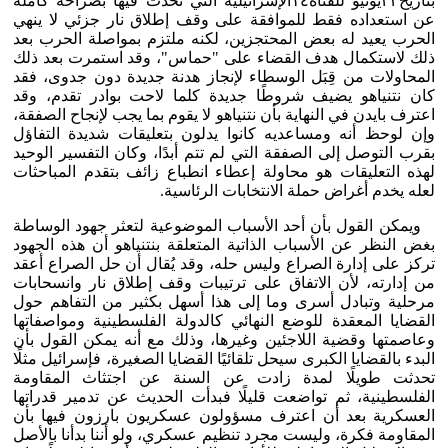
بتاريخ٢٣يونيو للقناة١٤الإسرائيلية التي تحدث فيها بصراحة كاملة
عن استعداده فقط للموافقة على وقف إطلاق نار جزئي لا ينهي
الحرب يعيد له بعض المحتجزين، لكنه ملتزم بمواصلة الحرب بعد
ذلك لاستكمال هدف القضاء على "حماس"، وقد استمرت بعد ذلك
المحاولات من قِبَل الوسطاء لإنجاز هدنة جديدة دون جدوى، فقد
كان نتنياهو يضيف شروطًا جديدة كلما لاحت بوادر تقدم، وقد
اعترف بايدن في النهاية بأن نتنياهو لا يقوم بما يجب لإنجاح الصفقة،
وإن لوحظ أنه ومساعديه كانوا يدلون بتعليقات شديدة التفاؤل
بقرب التوصل إلى الصفقة التي لم تتم أبدًا، وكان التفسير الوحيد
لهذه التعليقات هو محاولة إعطاء انطباع زائف بتقدم المباحثات
لعله يخدم أغراض حملة الانتخابات الرئاسية.
ويمكن القول بأن أحد الأسباب الموضوعية لتعثر جهود الوساطة
بغض النظر عن الأسباب الذاتية المتعلقة بنتنياهو أن هذه الجهود
تركز على إدارة الصراع وليس حله، وقد يُقال أن حل الصراع أعقد
من إدارته، لأن الاتفاق على ترتيبات وقف إطلاق نار وانسحابات
مرحلية وتبادل أسرى وما إلى هذا أسهل بكثير من التفاهم حول
القضايا المعقدة للوضع النهائي كالدولة الفلسطينية ومواصفاتها
وعاصمتها وقضية اللاجئين وغيرها، وذلك مع أنه يمكن القول بأن
البدء بالقضايا الكبرى سيحل تلقائيًا القضايا الصغيرة، فإسرائيل مثلًا
تحدثت طويلًا لمدة زادت عن السنة عن اجتثاث المقاومة
الفلسطينية، ثم تواضعت قليلًا فبدأت الحديث عن تدمير قدراتها
العسكرية بعد أن اعترف مسؤولون عسكريون بارزون فيها بأن
المقاومة فكرة، وليست مجرد تنظيم عسكري، ولو أننا بدأنا بالأصل