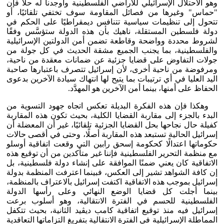
وهو الاحتلال الإسرائيلي للأراضي الفلسطينية وأوجدنا له حلًا فإن
"حماس" وغيرها من فصائل المقاومة سوف تختفي تلقائيًا، أو
تتحول إلى تنظيمات سياسية تتنافس ديمقراطيًا على الحكم في
دولة فلسطين المستقلة، ناهيك بأن هذه الدولة ستؤسَّس وفقًا
لشروط محددة وواضحة وقاطعة تضمن أمن الدولتين الإسرائيلية
والفلسطينية، بما يجنب الجميع مشقة الحديث في كل جولة من
جولات التفاوض على قضايا جزئية عن ضمانات معقدة من ناحية،
ومرفوضة من ناحية أخرى، لأن إسرائيل تتصرف باعتبارها صاحبة
اليد العليا في أي ترتيبات بما يتيح لها انتهاك سيادة الآخرين بدعوى
الحفاظ على أمنها، بينما أمن الآخرين هو المهدَّد.
وهكذا فإن هذه الفكرة البديلة تعكس اتجاه جهود التسوية من
البدء بالجزء إلى مقاربة القضايا الكلية، بحيث تكون هذه المقاربة
كفيلة حال نجاحها بحل القضايا الجزئية تلقائيًا، غير أن المعضلة أن
إسرائيل الحالية تستبعد هذه المقاربة أصلًا، وحتى في أقصى حالات
حكوماتها اعتدالًا كحكومة إسحق رابين التي وقعت اتفاقية أوسلو
مع منظمة التحرير الفلسطينية فإننا غير متأكدين من أن توقيع هذه
الاتفاقية كان يعني ضمنًا الموافقة على إنشاء دولة فلسطينية، بل
إن كافة الشواهد تشير إلى العكس، فبينما اعترفت المنظمة بدولة
إسرائيل بموجب هذه الاتفاقية اكتفت إسرائيل بالاعتراف بالمنظمة،
بينما أجلت كل قضايا الوضع النهائي وعلى رأسها الدولة
الفلسطينية للحسم في الفترة الانتقالية، وهو أسلوب برعت
إسرائيل فيه منذ توقيع اتفاقية كامب ديڤيد الثانية، بحيث تتكفل
المماطلة الإسرائيلية في الفترة الانتقالية بتفريغ التزاماتها التعاقدية