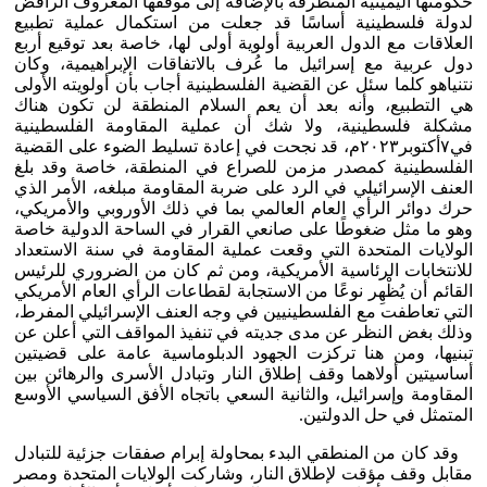
حكومتها اليمينية المتطرفة بالإضافة إلى موقفها المعروف الرافض
لدولة فلسطينية أساسًا قد جعلت من استكمال عملية تطبيع
العلاقات مع الدول العربية أولوية أولى لها، خاصة بعد توقيع أربع
دول عربية مع إسرائيل ما عُرف بالاتفاقات الإبراهيمية، وكان
نتنياهو كلما سئل عن القضية الفلسطينية أجاب بأن أولويته الأولى
هي التطبيع، وأنه بعد أن يعم السلام المنطقة لن تكون هناك
مشكلة فلسطينية، ولا شك أن عملية المقاومة الفلسطينية
في٧أكتوبر٢٠٢٣م، قد نجحت في إعادة تسليط الضوء على القضية
الفلسطينية كمصدر مزمن للصراع في المنطقة، خاصة وقد بلغ
العنف الإسرائيلي في الرد على ضربة المقاومة مبلغه، الأمر الذي
حرك دوائر الرأي العام العالمي بما في ذلك الأوروبي والأمريكي،
وهو ما مثل ضغوطًا على صانعي القرار في الساحة الدولية خاصة
الولايات المتحدة التي وقعت عملية المقاومة في سنة الاستعداد
للانتخابات الرئاسية الأمريكية، ومن ثم كان من الضروري للرئيس
القائم أن يُظْهِر نوعًا من الاستجابة لقطاعات الرأي العام الأمريكي
التي تعاطفت مع الفلسطينيين في وجه العنف الإسرائيلي المفرط،
وذلك بغض النظر عن مدى جديته في تنفيذ المواقف التي أعلن عن
تبنيها، ومن هنا تركزت الجهود الدبلوماسية عامة على قضيتين
أساسيتين أولاهما وقف إطلاق النار وتبادل الأسرى والرهائن بين
المقاومة وإسرائيل، والثانية السعي باتجاه الأفق السياسي الأوسع
المتمثل في حل الدولتين.
وقد كان من المنطقي البدء بمحاولة إبرام صفقات جزئية للتبادل
مقابل وقف مؤقت لإطلاق النار، وشاركت الولايات المتحدة ومصر