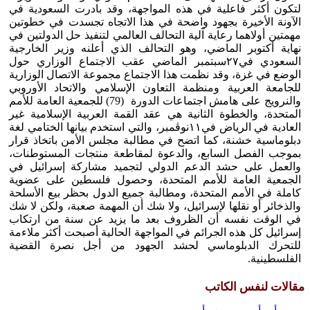
لتكون أكثر فاعلية في هذه المواجهة، وقد بادرت السعودية في
الآونة الأخيرة بجهود واضحة في هذا الاتجاه تجسدت في خطوتين
مهمتين أولاهما رعاية آلية التحالف العالمي لتنفيذ حل الدولتين في
نهاية أكتوبر الماضي، وهو التحالف الذي أعلنه وزير الخارجية
السعودي في٢٧سبتمبر الماضي عقب الاجتماع الوزاري حول
الوضع في غزة، وقد نظمت هذا الاجتماع مجموعة الاتصال الوزارية
للجامعة العربية ومنظمة التعاون الإسلامي والاتحاد الأوروبي
والنرويج على هامش اجتماعات الدورة (79) للجمعية العامة للأمم
المتحدة، والخطوة الثانية هي عقد القمة العربية الإسلامية غير
العادية في الرياض في١١نوڤمبر، والتي استخدم بيانها الختامي لغة
دبلوماسية خشنة، كما اتضح في مطالبة مجلس الأمن باتخاذ قرار
بموجب الفصل السابع، والدعوة لمقاطعة منتجات المستوطنات،
والعمل على حشد الدعم الدولي لتجميد مشاركة إسرائيل في
الجمعية العامة للأمم المتحدة، وحصول فلسطين على عضوية
كاملة في الأمم المتحدة، ومطالبة جميع الدول بحظر بيع الأسلحة
والذخائر أو نقلها لإسرائيل، ولا شك أن المهمة صعبة، ولكن لا شك
في الوقت نفسه أن الظروف بعد ما يزيد عن سنة من ارتكاب
إسرائيل كل هذه الجرائم في المواجهة الحالية أصبحت أكثر ملاءمة
للتحرك الدبلوماسي لحشد الجهود من أجل نصرة القضية
الفلسطينية.
مقالات لنفس الكاتب