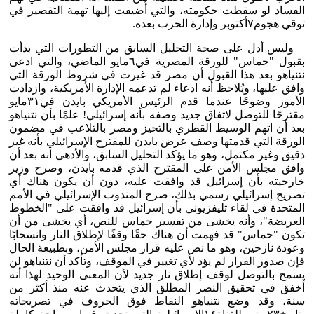
الفساد لو سقطت حكومته، والتي أُضيفت إليها تهمة التقصير في
توقي هجوم٧أكتوبر وإدارة الحرب بعده.
وليس أدل على صحة التحليل السابق من التطورات التي بدأت
بقبول "حماس" للورقة المصرية في٦مايو الماضي، والتي ادعى
نتنياهو بعد هذا القبول أن مصر قد غيرت في شروط الورقة التي
وافق عليها، ويُلاحظ أنه ادعاء لم تدعمه الإدارة الأمريكية، وازدادت
الأمور وضوحًا عندما قدم الرئيس الأمريكي بايدن في٣١مايو
مقترحًا للتوصل لاتفاق جديد وصفه بأنه إسرائيلي! علمًا بأن نتنياهو
بعد أن اتهم الوسيط القطري بالتحيز ومصر بالتلاعب في مضمون
الورقة التي قدمتها وصف عرض بايدن للمقترح الإسرائيلي بأنه غير
دقيق وغير مكتمل، وهو ما يؤكد التحليل السابق، والأدهى أنه بعد أن
وافق مجلس الأمن على المقترح الذي قدمه بايدن، وصرح وزير
خارجيته بأن إسرائيل قد وافقت عليه، دون أن يكون هناك أي
تصريح إسرائيلي رسمي بذلك، صرح المندوب الإسرائيلي في الأمم
المتحدة في لقاء تليفزيوني بأن إسرائيل قد وافقت على "الخطوط
العريضة"، وأنه يخشى من تفسير حماس للنص، أي يخشى من أن
تكون "حماس" قد فهمت أن هناك حقًا وقفًا لإطلاق النار وانسحابًا
وعودة نازحين، وهو ما نص عليه قرار مجلس الأمن، وبطبيعة الحال
فإن صدور القرار لم يؤد لأي تغيير في الموقف، وتأكد أن نتنياهو لن
يسمح بالتوصل لوقف إطلاق نار جديد لأن المعنى الوحيد لهذا أنه
أخفق في تحقيق النصر المطلق الذي يتحدث عنه منذ أكثر من
سنة، وقد وضع نتنياهو النقاط فوق الحروف في تصريحاته