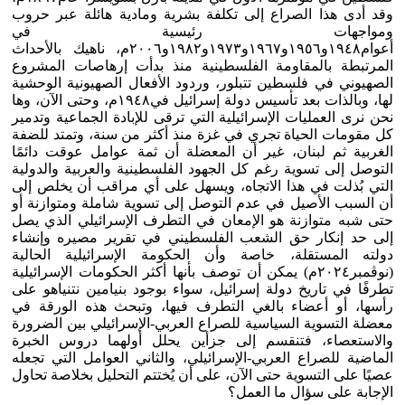
وقد أدى هذا الصراع إلى تكلفة بشرية ومادية هائلة عبر حروب
ومواجهات رئيسية في
أعوام١٩٤٨و١٩٥٦و١٩٦٧و١٩٧٣و١٩٨٢و٢٠٠٦م، ناهيك بالأحداث
المرتبطة بالمقاومة الفلسطينية منذ بدأت إرهاصات المشروع
الصهيوني في فلسطين تتبلور، وردود الأفعال الصهيونية الوحشية
لها، وبالذات بعد تأسيس دولة إسرائيل في١٩٤٨م، وحتى الآن، وها
نحن نرى العمليات الإسرائيلية التي ترقى للإبادة الجماعية وتدمير
كل مقومات الحياة تجري في غزة منذ أكثر من سنة، وتمتد للضفة
الغربية ثم لبنان، غير أن المعضلة أن ثمة عوامل عوقت دائمًا
التوصل إلى تسوية رغم كل الجهود الفلسطينية والعربية والدولية
التي بُذلت في هذا الاتجاه، ويسهل على أي مراقب أن يخلص إلى
أن السبب الأصيل في عدم التوصل إلى تسوية شاملة ومتوازنة أو
حتى شبه متوازنة هو الإمعان في التطرف الإسرائيلي الذي يصل
إلى حد إنكار حق الشعب الفلسطيني في تقرير مصيره وإنشاء
دولته المستقلة، خاصة وأن الحكومة الإسرائيلية الحالية
(نوڤمبر٢٠٢٤م) يمكن أن توصف بأنها أكثر الحكومات الإسرائيلية
تطرفًا في تاريخ دولة إسرائيل، سواء بوجود بنيامين نتنياهو على
رأسها، أو أعضاء بالغي التطرف فيها، وتبحث هذه الورقة في
معضلة التسوية السياسية للصراع العربي-الإسرائيلي بين الضرورة
والاستعصاء، فتنقسم إلى جزأين يحلل أولهما دروس الخبرة
الماضية للصراع العربي-الإسرائيلي، والثاني العوامل التي تجعله
عصيًا على التسوية حتى الآن، على أن يُختتم التحليل بخلاصة تحاول
الإجابة على سؤال ما العمل؟