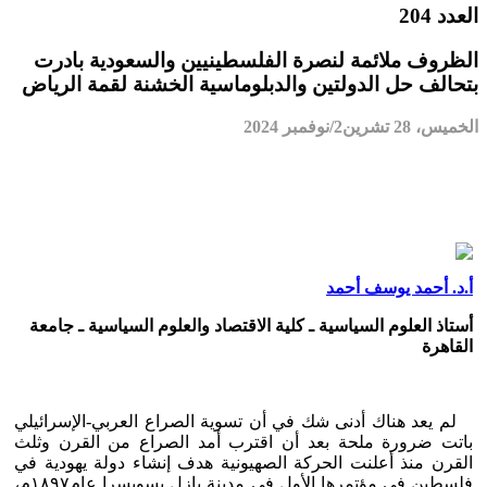
العدد 204
الظروف ملائمة لنصرة الفلسطينيين والسعودية بادرت
بتحالف حل الدولتين والدبلوماسية الخشنة لقمة الرياض
الخميس، 28 تشرين2/نوفمبر 2024
أ.د. أحمد يوسف أحمد
أستاذ العلوم السياسية ـ كلية الاقتصاد والعلوم السياسية ـ جامعة
القاهرة
لم يعد هناك أدنى شك في أن تسوية الصراع العربي-الإسرائيلي
باتت ضرورة ملحة بعد أن اقترب أمد الصراع من القرن وثلث
القرن منذ أعلنت الحركة الصهيونية هدف إنشاء دولة يهودية في
فلسطين في مؤتمرها الأول في مدينة بازل بسويسرا عام١٨٩٧م،