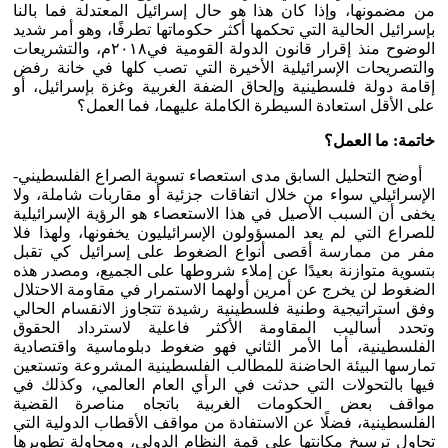
من مضمونها، وإذا كان هذا هو حال إسرائيل المعتدلة فما بالنا
بإسرائيل الحالية التي تحكمها أكثر حكوماتها تطرفًا، وهو أمر شديد
الوضوح منذ إقرار قانون الدولة القومية في٢٠١٨م، والتشريعات
والتصريحات الإسرائيلية الأخيرة التي تصب كلها في خانة رفض
إقامة دولة فلسطينية وإلحاق الضفة الغربية وغزة بإسرائيل، أو
على الأقل استعادة السيطرة الكاملة عليهما، فما العمل؟
خاتمة: ما العمل؟
أوضح التحليل السابق مدى استعصاء تسوية الصراع الفلسطيني-
الإسرائيلي سواء من خلال اتفاقات جزئية أو مقاربات شاملة، ولا
يخفى أن السبب الأصيل في هذا الاستعصاء هو الرؤية الإسرائيلية
للصراع التي لم يعد المسؤولون الإسرائيليون يخفونها، ولهذا فلا
مفر من ممارسة أقصى أنواع الضغوط على إسرائيل كي تقبل
بتسوية متوازنة بعيدًا عن إملاء شروطها على الجميع، ومصدر هذه
الضغوط لن يخرج عن أمرين أولهما الاستمرار في مقاومة الاحتلال
وفق استراتيجية وطنية فلسطينية رشيدة تتجاوز الانقسام الحالي
وتحدد أساليب المقاومة الأكثر فاعلية لاسترداد الحقوق
الفلسطينية، أما الأمر الثاني فهو ضغوط دبلوماسية واقتصادية
تمارسها البيئة الحاضنة للمطالب الفلسطينية المشروعة وتستعين
فيها بالتحولات التي حدثت في الرأي العام العالمي، وكذلك في
مواقف بعض الحكومات الغربية باتجاه مناصرة القضية
الفلسطينية، فضلًا عن الاستفادة من مواقف الأقطاب الدولية التي
تحاول ترسيخ مكانتها على قمة النظام الدولي، ومحاولة تطويرها