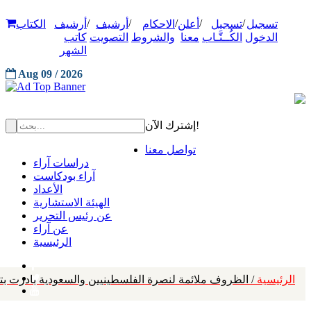
/
/
/
/
/
تسجيل
تسجيل
أعلن
الاحكام
أرشيف
أرشيف
الكتاب
الدخول
الكُــتَّـاب
معنا
والشروط
التصويت
كاتب
الشهر
Aug 09 / 2026
إشترك الآن!
تواصل معنا
دراسات آراء
آراء بودكاست
الأعداد
الهيئة الاستشارية
عن رئيس التحرير
عن آراء
الرئيسية
الرئيسية
/ الظروف ملائمة لنصرة الفلسطينيين والسعودية بادرت بت