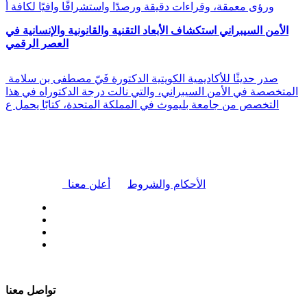
ورؤى معمقة، وقراءات دقيقة ورصدًا واستشرافًا وافيًا لكافة أ
الأمن السيبراني استكشاف الأبعاد التقنية والقانونية والإنسانية في
العصر الرقمي
صدر حديثًا للأكاديمية الكويتية الدكتورة فَيّ مصطفى بن سلامة
المتخصصة في الأمن السيبراني، والتي نالت درجة الدكتوراه في هذا
التخصص من جامعة بليموث في المملكة المتحدة، كتابًا يحمل ع
|
الأحكام والشروط
أعلن معنا
| تابعنا على
تواصل معنا