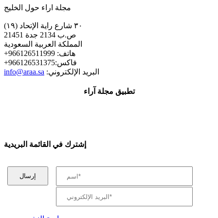
مجلة اراء حول الخليج
٣٠ شارع راية الإتحاد (١٩)
ص.ب 2134 جدة 21451
المملكة العربية السعودية
+هاتف: 966126511999
+فاكس:966126531375
:البريد الإلكتروني
info@araa.sa
تطبيق مجلة آراء
إشترك في القائمة البريدية