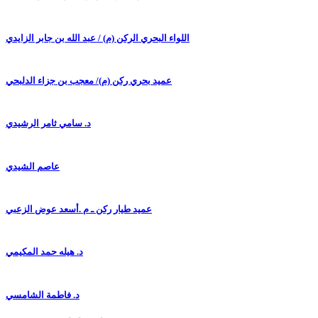
اللواء البحري الركن (م) / عبد الله بن جابر الزايدي
عميد بحري ركن (م)/ معجب بن جزاء الدلبحي
د. سامي ثامر الرشيدي
عاصم الشيدي
عميد طيار ركن ـ م .أسعد عوض الزعبي
د. هيله حمد المكيمي
د. فاطمة الشامسي