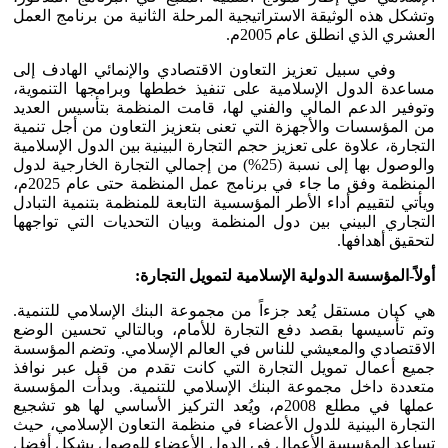
وتشكل هذه الوثيقة الاستراتيجية المرحلة الثانية من برنامج العمل
العشري الذي انطلق عام 2005م.
وفي سبيل تعزيز التعاون الاقتصادي والإنمائي الهادف إلى
مساعدة الدول الإسلامية على تنفيذ خططها وبرامجها التنموية،
وتوفير الدعم المالي والفني لها، قامت المنظمة بتأسيس العديد
من المؤسسات والأجهزة التي تعنى بتعزيز التعاون من أجل تنمية
التجارة، علاوة على تعزيز حجم التجارة البينية بين الدول الإسلامية
والوصول بها إلى نسبة (25%) من إجمالي التجارة الخارجية لدول
المنظمة وفق ما جاء في برنامج عمل المنظمة حتى عام 2025م،
ويأتي لتقييم أداء الأطر المؤسسية التابعة للمنظمة بتنمية التبادل
التجاري البيني بين دول المنظمة وبيان التحديات التي تواجهها
لتحقيق أهدافها.
أولاً-المؤسسة الدولية الإسلامية لتمويل التجارة:
هي كيان مستقل يُعد جزءاً من مجموعة البنك الإسلامي للتنمية.
وتم تأسيسها بقصد دفع التجارة للأمام، وبالتالي تحسين الوضع
الاقتصادي والمعيشي للناس في العالم الإسلامي. وتضم المؤسسة
جميع أعمال تمويل التجارة التي كانت تقدم من قبل عبر نوافذ
متعددة داخل مجموعة البنك الإسلامي للتنمية. وبدأت المؤسسة
عملها في مطلع 2008م، ويُعد التركيز الأساسي لها هو تشجيع
التجارة البينية للدول الأعضاء في منظمة التعاون الإسلامي، حيث
تساعد المؤسسة الأعمال في الدول الأعضاء للوصول بشكل أفضل