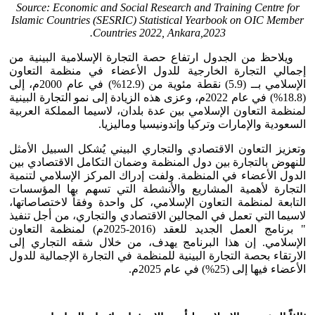
Source: Economic and Social Research and Training Centre for
Islamic Countries (SESRIC) Statistical Yearbook on OIC Member
Countries 2022, Ankara,2023.
ويلاحظ من الجدول ارتفاع حصة التجارة الإسلامية البينية من
إجمالي التجارة الخارجية للدول الأعضاء في منظمة التعاون
الإسلامي بــ (5.9) نقطة مئوية من (12.9%) في عام 2000م، إلى
(18.8%) في عام 2022م، وعزى هذه الزيادة إلى نمو التجارة البينية
لمنظمة التعاون الإسلامي بين عدة بلدان، لاسيما المملكة العربية
السعودية والإمارات وتركيا وإندونيسيا وماليزيا.
وتعزيز التعاون الاقتصادي والتجاري البيني يُشكل السبيل الأمثل
للنهوض بالتجارة بين دول المنظمة وضمان التكامل الاقتصادي بين
الدول الأعضاء في المنظمة. ولفت إدراك المركز الإسلامي لتنمية
التجارة لأهمية المشاريع والأنشطة التي تسهم بها المؤسسات
التابعة لمنظمة التعاون الإسلامي، كل واحدة وفقاً لاختصاصاتها،
لاسيما التي تعمل في المجالين الاقتصادي والتجاري، من أجل تنفيذ
" برنامج العمل الجديد للعقد (2016-2025م) لمنظمة التعاون
الإسلامي. إن هذا البرنامج يهدف، من خلال شقه التجاري إلى
الارتقاء بحصة التجارة البينية للمنظمة في التجارة الإجمالية للدول
الأعضاء فيها إلى (25%) في عام 2025م.