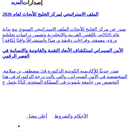
إصدارات
المزيد
الملف الاستراتيجي لمركز الخليج للأبحاث لعام 2026
صدر عن مركز الخليج للأبحاث الملف الاستراتيجي السنوي مع بداية
عام 2026م، باللغتين العربية والانجليزية وتضمن دراسات تحليلية
ورؤى معمقة، وقراءات دقيقة ورصدًا واستشرافًا وافيًا لكافة أ
الأمن السيبراني استكشاف الأبعاد التقنية والقانونية والإنسانية في
العصر الرقمي
صدر حديثًا للأكاديمية الكويتية الدكتورة فَيّ مصطفى بن سلامة
المتخصصة في الأمن السيبراني، والتي نالت درجة الدكتوراه في هذا
التخصص من جامعة بليموث في المملكة المتحدة، كتابًا يحمل ع
|
الأحكام والشروط
أعلن معنا