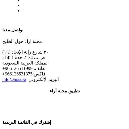
| تابعنا على
تواصل معنا
مجلة اراء حول الخليج
٣٠ شارع راية الإتحاد (١٩)
ص.ب 2134 جدة 21451
المملكة العربية السعودية
+هاتف: 966126511999
+فاكس:966126531375
:البريد الإلكتروني
info@araa.sa
تطبيق مجلة آراء
إشترك في القائمة البريدية