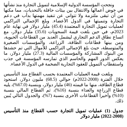
ونجحت المؤسسة الدولية الإسلامية لتمويل التجارة منذ نشأتها
في خوض أعمالها والانتقال بين بيئات حافلة بالتحديات، مما مكنها
من أن تبقى ملتزمة ولا تتوانى عن تنفيذ مهمتها بدأب في دعم
التجارة وتنميتها في الدول الأعضاء. وبلغ الإجمالي التراكمي
لعمليات تمويل التجارة المعتمدة (45.4) مليار دولار في نهاية عام
2023م، في حين بلغت قيمة السحوبات (35.6) مليار دولار، مع
اتساع نطاق الدعم التجاري ليشمل العديد من القطاعات الحيوية،
ومن بينها قطاعات الطاقة، الزراعة، والمؤسسات الصغيرة
والمتوسطة، حيث بلغ الإجمالي التراكمي للأموال التي تم حشدها
من البنوك المشاركة والمؤسسات المالية (27.3) مليار دولار، ما
يعكس الدور المهم والحاسم الذي تمارسه المؤسسة في جذب
واستقطاب التمويل للعقود التجارية الضخمة في الدول الأعضاء.
وبلغت قيمة العمليات المعتمدة بحسب القطاع منذ التأسيس
خلال الفترة (2008-2022م) حوالي (68.5) مليون دولار، استحوذ
قطاع الطاقة، منها ما قيمته (46) مليار دولار، وبنسبة (67.0%)، يليه
قطاع الزراعة والغذاء بنسبة (16%)، ثم القطاع المالي بنسبة
(10%) وأخيراً القطاعات الأخرى بنسبة (7%)، والجدول التالي يُبين
ذلك.
جدول (1) عمليات تمويل التجارة حسب القطاع منذ التأسيس
(2008-2022) مليار دولار