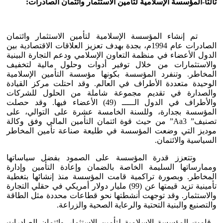
ثالثاً-المؤسسة الإسلامية لتأمين الاستثمار وائتمان الصادرات:
تم إنشاء المؤسسة الإسلامية لتأمين الاستثمار وائتمان
الصادرات عام 1994م، بجدة بهدف تعزيز العلاقات الاقتصادية بين
الدول الأعضاء في منظمة التعاون الإسلامي ودعم التجارة البينية
والاستثمارات من خلال توفير أدوات وحلول مالية لتخفيف
المخاطر. وتنفرد المؤسسة بكونها مؤسسة التأمين الإسلامية
الوحيدة متعددة الأطراف في العالم. وقد احتلت مركز القيادة
والصدارة في تقديم مجموعة شاملة من الحلول للشركات
والأطراف في الدول الـــــ (49) الأعضاء فيها. وقد حصلت
المؤسسة بجدارة، وللسنة الخامسة عشرة على التوالي، على
تصنيف” Aa3” من حيث قوة ائتمان التأمين المالي وفق وكالة
موديز التي وضعت المؤسسة في طليعة صناعة تأمين المخاطر
السياسية والائتمان.
وتتعزز قدرة المؤسسة على الصمود بفضل سياساتها
وممارساتها السليمة الخاصة بالضمان وإعادة التأمين وإدارة
المخاطر. وبصورة تراكمية قامت المؤسسة منذ إنشائها بتغطية
تأمينية تزيد قيمتها عن (99) مليار دولار أمريكي في حقلي التجارة
والاستثمار. وقد توجهت أنشطتها نحو قطاعات محددة مثل الطاقة
والتصنيع والبنية التحتية والرعاية الصحية والزراعة.
قامت المؤسسة الإسلامية لتأمين الاستثمار وائتمان الصادرات