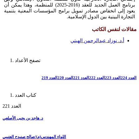
برنامج العمل الجديد للعقد (2016-2025) للمنظمة، وهذا يمكن أن
يعود إلى انخفاض مصادر تمويل برامج المؤسسات المعنية بتنمية
التجارة البينية بين الدول الإسلامية.
مقالات لنفس الكاتب
أ.د. نوزاد عبدالرحمن الهيتي
تصفح الأعداد
العدد 224
العدد 223
العدد 222
العدد 221
العدد 220
العدد 219
كتاب العدد
العدد 221
د. هاجد بن يحيى الأصلعي
اللواء المهندس(م)/صالح صنيدح العتيبي