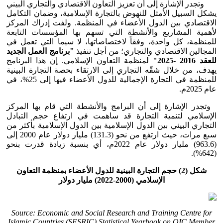
وتجدر الإشارة إلى أن تعزيز التعاون الاقتصادي والتجاري البيني
يشكل السبيل الأمثل للنهوض بالتجارة الإسلامية، وضمان التكامل
الاقتصادي بين الدول الأعضاء في المنظمة. ولفت إدراك المركز
لأهمية المشاريع والأنشطة التي تسهم بها المؤسسات التابعة
للمنظمة، كل واحدة، وفقاً لاختصاصاتها، لا سيما التي تعمل في
المجالين الاقتصادي والتجاري؛ من أجل تنفيذ
"برنامج العمل الجديد
للعقد 2016 -2025"
لمنظمة التعاون الإسلامي. إن هذا البرنامج
يهدف، من خلال شقّه التجاري إلى الارتقاء بحصة التجارة البينية
للمنظمة في التجارة الإجمالية للدول الأعضاء فيها إلى 25%، في
عام 2025م.
وتجدر الإشارة إلى أن البرامج والأنشطة التي قام بها المركز
الإسلامي لتنمية التجارة قد ساهمت في ارتفاع حجم التبادل
التجاري البيني بين الدول الإسلامية بين الدول الإسلامية بأكثر من
سبع مرات، حيث ارتفع من نحو (131.3) مليار دولار عام 2000 إلى
(963.6) مليار دولار عام 2022م، أي بنسبة زيادة قدرت بنحو
(642%).
شكل (2) حجم التجارة البينية للدول الأعضاء بمنظمة التعاون
الإسلامي (2000-2022) مليار دولار
Source: Economic and Social Research and Training Centre for
Islamic Countries (SESRIC) Statistical Yearbook on OIC Member