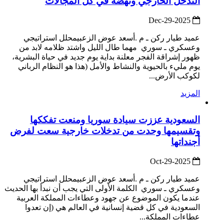
التدخل الخارجي ونهضة في كل المجالات
2025-Dec-29
عميد طيار ركن ـ م .أسعد عوض الزعبيمحلل استراتيجي
وعسكري ـ سوري مهما طال الليل واشتد ظلامه لابد من
ظهور إشراقة الفجر معلنة بداية يوم جديد في حياة البشرية،
يوم مليء بالحيوية والنشاط والأمل (هذا هو النظام الرباني
لكوكب الأرض...
المزيد
السعودية عززت سيادة سوريا ومنعت تفككها
وتقسيمها وحدت من تدخلات خارجية سعت لفرض
أجنداتها
2025-Oct-29
عميد طيار ركن ـ م .أسعد عوض الزعبيمحلل استراتيجي
وعسكري ـ سوري الكلمة الأولى التي يجب أن نبدأ بها الحديث
عندما يكون الموضوع عن جهود وعطاءات المملكة العربية
السعودية في كل قضية إنسانية في العالم هي (إن تعدوا
عطاءات المملكة...