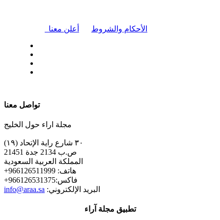
|
الأحكام والشروط
أعلن معنا
| تابعنا على
تواصل معنا
مجلة اراء حول الخليج
٣٠ شارع راية الإتحاد (١٩)
ص.ب 2134 جدة 21451
المملكة العربية السعودية
+هاتف: 966126511999
+فاكس:966126531375
:البريد الإلكتروني
info@araa.sa
تطبيق مجلة آراء