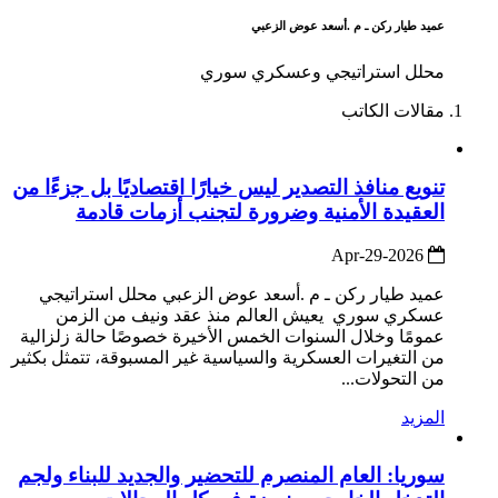
عميد طيار ركن ـ م .أسعد عوض الزعبي
محلل استراتيجي وعسكري سوري
مقالات الكاتب
تنويع منافذ التصدير ليس خيارًا اقتصاديًا بل جزءًا من
العقيدة الأمنية وضرورة لتجنب أزمات قادمة
2026-Apr-29
عميد طيار ركن ـ م .أسعد عوض الزعبي محلل استراتيجي
عسكري سوري يعيش العالم منذ عقد ونيف من الزمن
عمومًا وخلال السنوات الخمس الأخيرة خصوصًا حالة زلزالية
من التغيرات العسكرية والسياسية غير المسبوقة، تتمثل بكثير
من التحولات...
المزيد
سوريا: العام المنصرم للتحضير والجديد للبناء ولجم