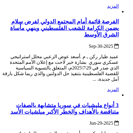
المزيد
الفرصة قائمة أمام المجتمع الدولي لفرض سلام
يضمن الكرامة للشعب الفلسطيني وينهي مأساة
الشرق الأوسط
2025-Sep-30
عميد طيار ركن ـ م .أسعد عوض الزعبي محلل استراتيجي
عسكري سوري بشارة خير لاحت مع إعلان الأمم المتحدة
الذي صدر في 29\7\2025م، المتعلق بالتسوية السياسية
للقضية الفلسطينية بتنفيذ حل الدولتين والذي ربما شكل بارقة
أمل جديدة، ...
المزيد
3 أنواع مليشيات في سوريا متشابهة بالصفات
متناقضة بالأهداف والخطر الأكبر ميلشيات الأسد
2025-Jun-29