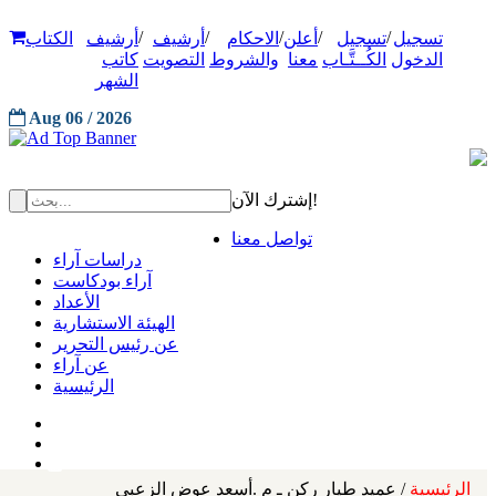
/
/
/
/
/
تسجيل
تسجيل
أعلن
الاحكام
أرشيف
أرشيف
الكتاب
الدخول
الكُــتَّـاب
معنا
والشروط
التصويت
كاتب
الشهر
Aug 06 / 2026
إشترك الآن!
تواصل معنا
دراسات آراء
آراء بودكاست
الأعداد
الهيئة الاستشارية
عن رئيس التحرير
عن آراء
الرئيسية
الرئيسية
/ عميد طيار ركن ـ م .أسعد عوض الزعبي