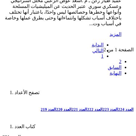
عميد طيار ركن ـ م .أسعد عوض الزعبي محلل استراتيجي
وعسكري سوري عتبر الحديث عن الميليشيات المسلحة
وأنواعها وخطرها وخصائصها ليس واحدًا، باعتبار أنها تختلف
باختلاف أسباب تشكلها وانتماءاتها وحتى بطرق عملها وخاصة
في أسباب وت...
المزيد
البداية
الصفحة 1 من 2
التالي
1
2
السابق
النهاية
تصفح الأعداد
العدد 224
العدد 223
العدد 222
العدد 221
العدد 220
العدد 219
كتاب العدد