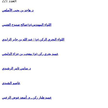
العدد 221
د. هاجد بن يحيى الأصلعي
اللواء المهندس(م)/صالح صنيدح العتيبي
اللواء البحري الركن (م) / عبد الله بن جابر الزايدي
عميد بحري ركن (م)/ معجب بن جزاء الدلبحي
د. سامي ثامر الرشيدي
عاصم الشيدي
عميد طيار ركن ـ م .أسعد عوض الزعبي