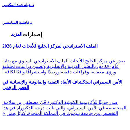
د. هيله حمد المكيمي
د. فاطمة الشامسي
إصدارات
المزيد
الملف الاستراتيجي لمركز الخليج للأبحاث لعام 2026
صدر عن مركز الخليج للأبحاث الملف الاستراتيجي السنوي مع بداية
عام 2026م، باللغتين العربية والانجليزية وتضمن دراسات تحليلية
ورؤى معمقة، وقراءات دقيقة ورصدًا واستشرافًا وافيًا لكافة أ
الأمن السيبراني استكشاف الأبعاد التقنية والقانونية والإنسانية في
العصر الرقمي
صدر حديثًا للأكاديمية الكويتية الدكتورة فَيّ مصطفى بن سلامة
المتخصصة في الأمن السيبراني، والتي نالت درجة الدكتوراه في هذا
التخصص من جامعة بليموث في المملكة المتحدة، كتابًا يحمل ع