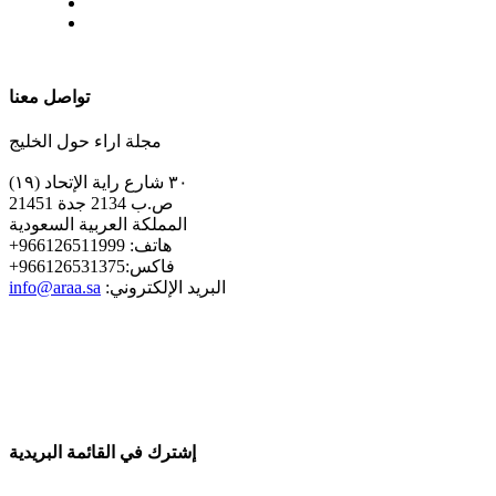
| تابعنا على
تواصل معنا
مجلة اراء حول الخليج
٣٠ شارع راية الإتحاد (١٩)
ص.ب 2134 جدة 21451
المملكة العربية السعودية
+هاتف: 966126511999
+فاكس:966126531375
:البريد الإلكتروني
info@araa.sa
إشترك في القائمة البريدية