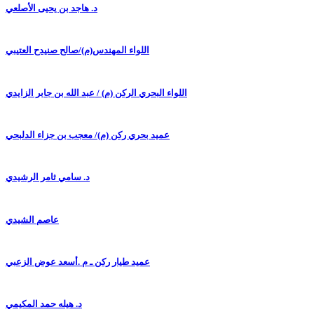
د. هاجد بن يحيى الأصلعي
اللواء المهندس(م)/صالح صنيدح العتيبي
اللواء البحري الركن (م) / عبد الله بن جابر الزايدي
عميد بحري ركن (م)/ معجب بن جزاء الدلبحي
د. سامي ثامر الرشيدي
عاصم الشيدي
عميد طيار ركن ـ م .أسعد عوض الزعبي
د. هيله حمد المكيمي