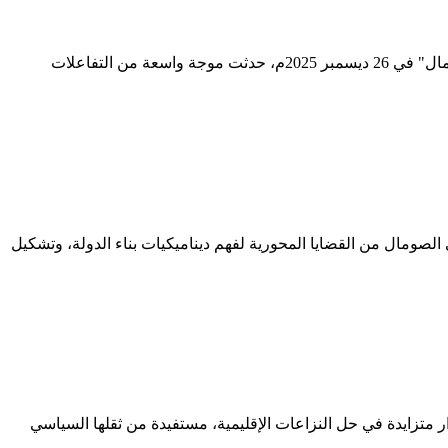
د. إدريس محمود إدريس استاذ العلوم السياسية ـ جامعة سيمد ـ مقديشوـ الصومال منذ إعلان إسرائيل اعترافها بما يسمى "أرض الصومال" في 26 ديسمبر 2025م، حدثت موجة واسعة من التفاعلات
د. إدريس محمود إدريس استاذ العلوم السياسية – جامعة سيمد – مقديشو - الصومال يُعدّ موضوع التعددية العرقية والقومية والإثنية في ‎الصومال من القضايا المحورية لفهم ديناميكيات بناء الدولة، وتشكيل
متزايدة في حل النزاعات الإقليمية، مستفيدة من ثقلها السياسي