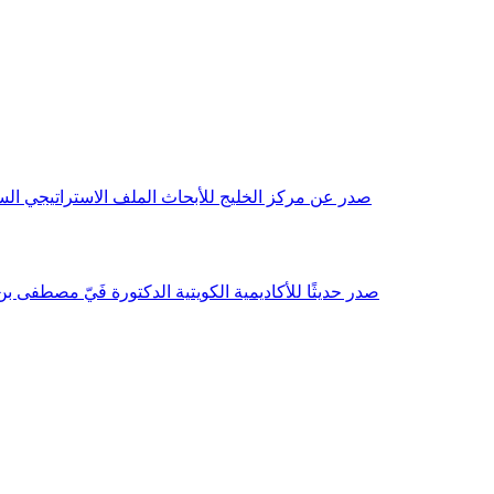
صدر عن مركز الخليج للأبحاث الملف الاستراتيجي السنوي مع بداية عام 2026م، باللغتين العربية والانجليزية وتضمن دراسات تحليلية ورؤى معمقة، 
صدر حديثًا للأكاديمية الكويتية الدكتورة فَيّ مصطفى