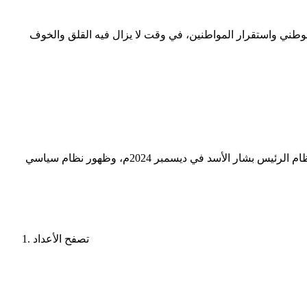
الوطني واستقرار المواطنين، في وقت لا يزال فيه القلق والخوف
د. دهام محمد العزاوي استاذ جامعي بجامعة الفلوجة ــ العراق مواقف سياسية عراقية متباينة حيال سقوط الأسد: ربما شكل سقوط نظام الرئيس بشار الأسد في ديسمبر 2024م، وظهور نظام سياسي
تصفح الأعداد