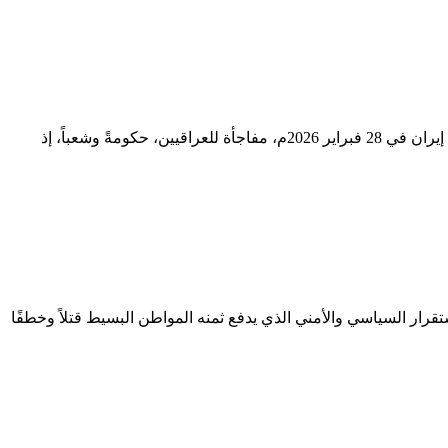
أ.م.د. دهام محمد العزاوي أستاذ بجامعة الفلوجة ــــــ العراق لم تكن الحرب الأمريكية–الإسرائيلية الثانية على الجمهورية الإسلامية في إيران في 28 فبراير 2026م، مفاجأة للعراقيين، حكومةً وشعباً، إذ
ستقرار السياسي والأمني الذي يدفع ثمنه المواطن البسيط قتلاً وخطفًا