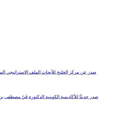
صدر عن مركز الخليج للأبحاث الملف الاستراتيجي السنوي مع بداية عام 2026م، باللغتين العربية والانجليزية وتضمن دراسات تحليلية ورؤى معمقة، 
صدر حديثًا للأكاديمية الكويتية الدكتورة فَيّ مصطفى