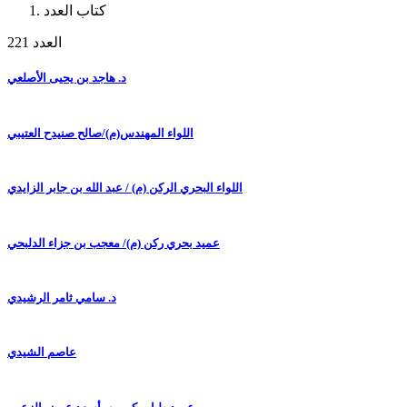
كتاب العدد
العدد 221
د. هاجد بن يحيى الأصلعي
اللواء المهندس(م)/صالح صنيدح العتيبي
اللواء البحري الركن (م) / عبد الله بن جابر الزايدي
عميد بحري ركن (م)/ معجب بن جزاء الدلبحي
د. سامي ثامر الرشيدي
عاصم الشيدي