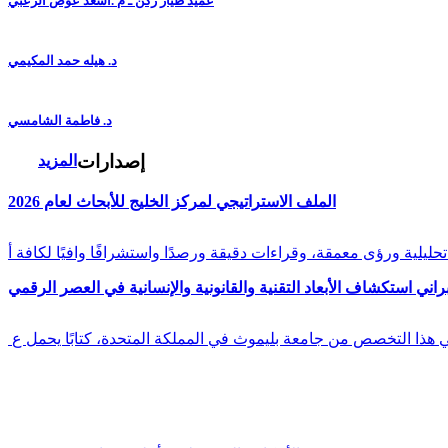
عميد طيار ركن ـ م .أسعد عوض الزعبي
د. هيله حمد المكيمي
د. فاطمة الشامسي
إصدارات
المزيد
الملف الاستراتيجي لمركز الخليج للأبحاث لعام 2026
راني استكشاف الأبعاد التقنية والقانونية والإنسانية في العصر الرقمي
في هذا التخصص من جامعة بليموث في المملكة المتحدة، كتابًا يحمل ع