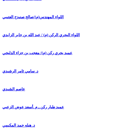
اللواء المهندس(م)/صالح صنيدح العتيبي
اللواء البحري الركن (م) / عبد الله بن جابر الزايدي
عميد بحري ركن (م)/ معجب بن جزاء الدلبحي
د. سامي ثامر الرشيدي
عاصم الشيدي
عميد طيار ركن ـ م .أسعد عوض الزعبي
د. هيله حمد المكيمي