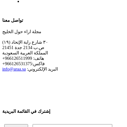
| تابعنا على
تواصل معنا
مجلة اراء حول الخليج
٣٠ شارع راية الإتحاد (١٩)
ص.ب 2134 جدة 21451
المملكة العربية السعودية
+هاتف: 966126511999
+فاكس:966126531375
:البريد الإلكتروني
info@araa.sa
إشترك في القائمة البريدية