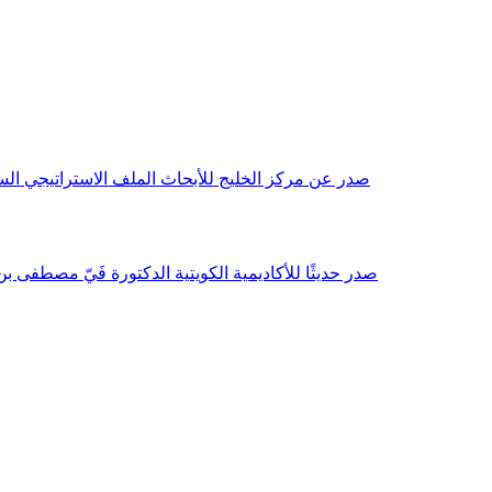
صدر عن مركز الخليج للأبحاث الملف الاستراتيجي السنوي مع بداية عام 2026م، باللغتين العربية والانجليزية وتضمن دراسات تحليلية ورؤى معمقة، 
صدر حديثًا للأكاديمية الكويتية الدكتورة فَيّ مصطفى