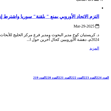
التزم الاتحاد الأوروبي بمنع " بلقنة" سوريا واشترط إ
2025-Mar-29
د. كريستيان كوخ مدير البحوث ومدير فرع مركز الخليج للأبحا
2024م، دهشة الأوروبيين كحال آخرين حول ا...
المزيد
العدد 224
العدد 223
العدد 222
العدد 221
العدد 220
العدد 219