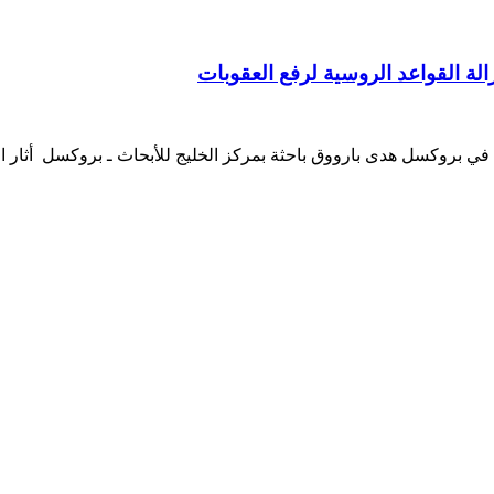
زالة القواعد الروسية لرفع العقوبات
ث في بروكسل هدى بارووق باحثة بمركز الخليج للأبحاث ـ بروكسل أثار