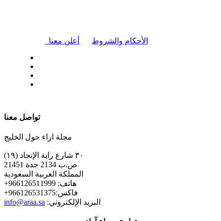
|
الأحكام والشروط
أعلن معنا
| تابعنا على
تواصل معنا
مجلة اراء حول الخليج
٣٠ شارع راية الإتحاد (١٩)
ص.ب 2134 جدة 21451
المملكة العربية السعودية
+هاتف: 966126511999
+فاكس:966126531375
:البريد الإلكتروني
info@araa.sa