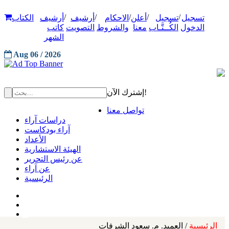
/
/
/
/
/
تسجيل
تسجيل
أعلن
الاحكام
أرشيف
أرشيف
الكتاب
الدخول
الكُــتَّـاب
معنا
والشروط
التصويت
كاتب
الشهر
Aug 06 / 2026
إشترك الآن!
تواصل معنا
دراسات آراء
آراء بودكاست
الأعداد
الهيئة الاستشارية
عن رئيس التحرير
عن آراء
الرئيسية
الرئيسية
/ العميد. م. سعود الشرفات