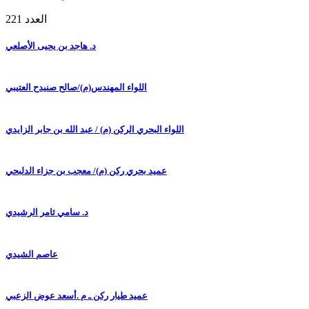
العدد 221
د. هاجد بن يحيى الأصلعي
اللواء المهندس(م)/صالح صنيدح العتيبي
اللواء البحري الركن (م) / عبد الله بن جابر الزايدي
عميد بحري ركن (م)/ معجب بن جزاء الدلبحي
د. سامي ثامر الرشيدي
عاصم الشيدي
عميد طيار ركن ـ م .أسعد عوض الزعبي