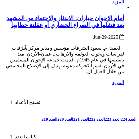
المزيد
أمام الإخوان خياران: الاندثار والاختفاء من المشهد
بعد فشلها في الصراع الحضاري أو عقلنة خطابها
2025-Jun-29
العميد. م. سعود الشرفات مؤسس ومدير مركز شُرُفات
لدراسات وبحوث العولمة والارهاب ـ عمان-الأردن منذ
تأسيسها في عام 1945م، قدمت جماعة الإخوان المسلمين
في الأردن نفسها كحركة دعوية تهدف إلى الإصلاح المجتمعي
من خلال العمل ال...
المزيد
تصفح الأعداد
العدد 224
العدد 223
العدد 222
العدد 221
العدد 220
العدد 219
كتاب العدد