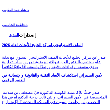
د. هيله حمد المكيمي
د. فاطمة الشامسي
إصدارات
المزيد
الملف الاستراتيجي لمركز الخليج للأبحاث لعام 2026
صدر عن مركز الخليج للأبحاث الملف الاستراتيجي السنوي مع بداية
عام 2026م، باللغتين العربية والانجليزية وتضمن دراسات تحليلية
ورؤى معمقة، وقراءات دقيقة ورصدًا واستشرافًا وافيًا لكافة أ
الأمن السيبراني استكشاف الأبعاد التقنية والقانونية والإنسانية في
العصر الرقمي
صدر حديثًا للأكاديمية الكويتية الدكتورة فَيّ مصطفى بن سلامة
المتخصصة في الأمن السيبراني، والتي نالت درجة الدكتوراه في هذا
التخصص من جامعة بليموث في المملكة المتحدة، كتابًا يحمل ع