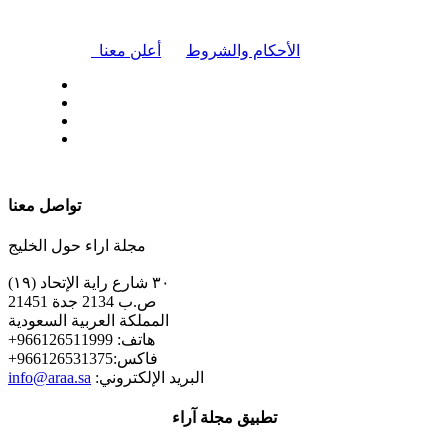
|
الأحكام والشروط
أعلن معنا
| تابعنا على
تواصل معنا
مجلة اراء حول الخليج
٣٠ شارع راية الإتحاد (١٩)
ص.ب 2134 جدة 21451
المملكة العربية السعودية
+هاتف: 966126511999
+فاكس:966126531375
:البريد الإلكتروني
info@araa.sa
تطبيق مجلة آراء