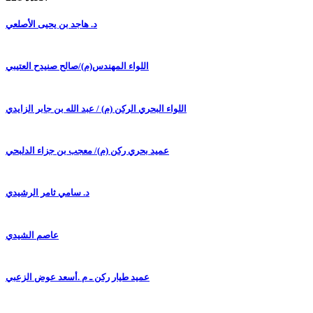
د. هاجد بن يحيى الأصلعي
اللواء المهندس(م)/صالح صنيدح العتيبي
اللواء البحري الركن (م) / عبد الله بن جابر الزايدي
عميد بحري ركن (م)/ معجب بن جزاء الدلبحي
د. سامي ثامر الرشيدي
عاصم الشيدي
عميد طيار ركن ـ م .أسعد عوض الزعبي