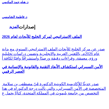
د. هيله حمد المكيمي
د. فاطمة الشامسي
إصدارات
المزيد
الملف الاستراتيجي لمركز الخليج للأبحاث لعام 2026
صدر عن مركز الخليج للأبحاث الملف الاستراتيجي السنوي مع بداية
عام 2026م، باللغتين العربية والانجليزية وتضمن دراسات تحليلية
ورؤى معمقة، وقراءات دقيقة ورصدًا واستشرافًا وافيًا لكافة أ
الأمن السيبراني استكشاف الأبعاد التقنية والقانونية والإنسانية في
العصر الرقمي
صدر حديثًا للأكاديمية الكويتية الدكتورة فَيّ مصطفى بن سلامة
المتخصصة في الأمن السيبراني، والتي نالت درجة الدكتوراه في هذا
التخصص من جامعة بليموث في المملكة المتحدة، كتابًا يحمل ع