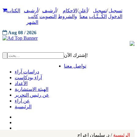
/
/
/
/
/
تسجيل
تسجيل
أعلن
الاحكام
أرشيف
أرشيف
الكتاب
الدخول
الكُــتَّـاب
معنا
والشروط
التصويت
كاتب
الشهر
Aug 08 / 2026
إشترك الآن!
تواصل معنا
دراسات آراء
آراء بودكاست
الأعداد
الهيئة الاستشارية
عن رئيس التحرير
عن آراء
الرئيسية
الرئيسية
/ د. سليمان اعراج