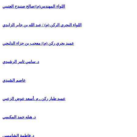
اللواء المهندس(م)/صالح صنيدح العتيبي
اللواء البحري الركن (م) / عبد الله بن جابر الزايدي
عميد بحري ركن (م)/ معجب بن جزاء الدلبحي
د. سامي ثامر الرشيدي
عاصم الشيدي
عميد طيار ركن ـ م .أسعد عوض الزعبي
د. هيله حمد المكيمي
د. فاطمة الشامسي