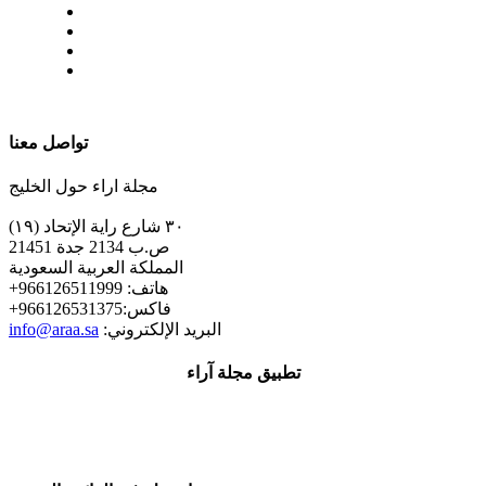
| تابعنا على
تواصل معنا
مجلة اراء حول الخليج
٣٠ شارع راية الإتحاد (١٩)
ص.ب 2134 جدة 21451
المملكة العربية السعودية
+هاتف: 966126511999
+فاكس:966126531375
:البريد الإلكتروني
info@araa.sa
تطبيق مجلة آراء