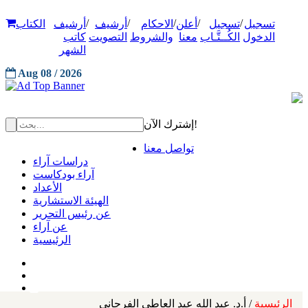
/
/
/
/
/
تسجيل
تسجيل
أعلن
الاحكام
أرشيف
أرشيف
الكتاب
الدخول
الكُــتَّـاب
معنا
والشروط
التصويت
كاتب
الشهر
Aug 08 / 2026
إشترك الآن!
تواصل معنا
دراسات آراء
آراء بودكاست
الأعداد
الهيئة الاستشارية
عن رئيس التحرير
عن آراء
الرئيسية
الرئيسية
/ أ‌.د. عبد الله عبد العاطي الفرجاني