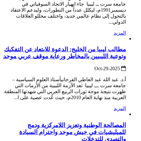
جامعة سرت ــ ليبيا جاء انهيار الاتحاد السوفياتي في
ديسمبر1991م، ليكلل عدداً من التطورات، وليدعم الاعتقاد
بالتحول إلى نظام عالمي جديد، واختلف محللو العلاقات
الدولي...
المزيد
مطالب ليبيا من الخليج: الدعوة للابتعاد عن التفكيك
وتوعية الليبيين بالمخاطر ورعاية موقف عربي موحد
2025-Oct-29
أ‌.د. عبد الله عبد العاطي الفرجانيأستاذ العلوم السياسية –
جامعة سرت ـــ ليبيا تعد الأزمة الليبية من الأزمات التي
ظهرت نتيجة موجة ثورات الربيع العربي التي شهدتها المنطقة
العربية منذ نهاية العام 2010م، حيث عُدت عصية على ا...
المزيد
المصالحة الوطنية وتعزيز اللامركزية ودمج
للميليشيات في جيش موحد واحترام السيادة
والتصدي للتدخلات