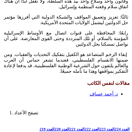
وقانون واحد وسلاح واحد بيد هذه السلطة، ولا نغفل أبدًا أن هناك
اتفاق سلام وقعته المنظمة وإسرائيل.
ثالثًا: تعزيز وتعميق المواقف والشبكة الدولية التي أفرزها مؤتمر
حل الدولتين ليشمل الولايات المتحدة الأمريكية.
رابعًا: المحافظة على قنوات اتصال مع الأوساط الإسرائيلية
المؤمنة بالسلام، أو تلك المترددة وحتى القوى المعارضة. على أن
نواصل تمسكنا بحل الدولتين
إبقاء الزخم المتصاعد هو الكفيل بتفكيك التحديات والعقبات. ومن
ضمنها الانقسام الفلسطيني، فعندما تشعر حماس أن العرب
والعالم يلتفون حول الشرعية الوطنية الفلسطينية، قد يدفعا لإعادة
التفكير بمواقفها وهذا ما نأمله جميعًا.
مقالات لنفس الكاتب
د. أحمد عساف
تصفح الأعداد
العدد 224
العدد 223
العدد 222
العدد 221
العدد 220
العدد 219