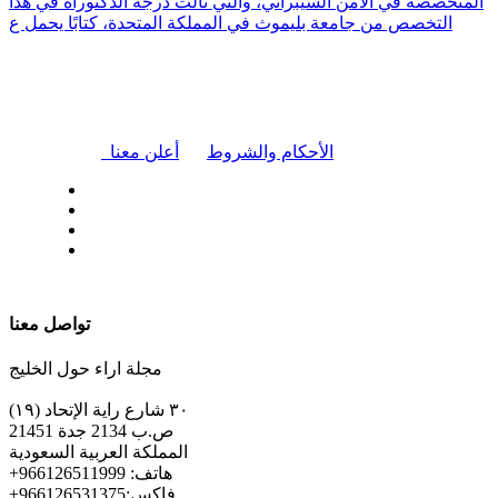
المتخصصة في الأمن السيبراني، والتي نالت درجة الدكتوراه في هذا
التخصص من جامعة بليموث في المملكة المتحدة، كتابًا يحمل ع
|
الأحكام والشروط
أعلن معنا
| تابعنا على
تواصل معنا
مجلة اراء حول الخليج
٣٠ شارع راية الإتحاد (١٩)
ص.ب 2134 جدة 21451
المملكة العربية السعودية
+هاتف: 966126511999
+فاكس:966126531375