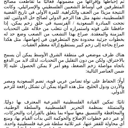
تم إحباطها وإفراغها من مضمونها، فغالبًا ما تقاطعت مصالح
المتطرفين في أوساط الشعبين الفلسطيني والإسرائيلي، وكانت
النتيجة مزيدًا من العنف والكراهية. للمرة الأولى في تاريخ القضية
الفلسطينية، نشهد مثل هذا الزخم الدولي لصالح حل الدولتين. لقد
نجحت المبادرة السعودية / الفرنسية في خلق زخم يمكن، إذا
حافظنا على قوته واستمراره أن نتغلب من خلاله على التحديات
المزمنة والمعقدة. صراع بهذا التشعب من الصعب وضع حد له
بخطوات جزئية محدودة نجح المتطرفون في إجهاضها، مثل هكذا
صراع بحاجة إلى زخم كبير يستطيع إزالة معظم العقبات.
هناك ظرف موضعي في منطقة الشرق الأوسط يمكن أن يسمح
بالاختراق، ولكن من دون التقليل من التحديات، لذلك لابد من الدفع
باتجاه مواصلة زخم الضغط، وهو أمر لا يمكن الحصول عليه إلا
ضمن العناصر التالية:
أولًا: الحفاظ على نواة تضامن عربي قوية، تضم السعودية ومصر
والأردن ودول الخليج. مثل هذه النواة يمكن أن تشكل رافعة للزخم
الدولي.
ثانيًا: تمكين القيادة الفلسطينية الشرعية المعترف بها دوليًا.
والمتمثلة بمنظمة التحرير الفلسطينية والسلطة الوطنية،
والمحافظة والتنسيق معها سواء بما يتعلق بالقرارات والتحركات،
أو عبر دعم خطوات الإصلاح والحوكمة التي بدأت القيام بها، ومنع
أي محاولة للقفز عنها، عبر ثلاثية سلطة شرعية فلسطينية واحدة.