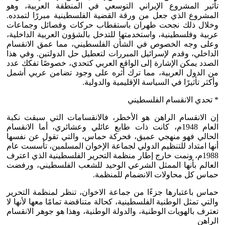
تأثير المشروع الإيراني التوسعي في المنطقة العربية، وهو
المشروع الذي جعل من ورقة القضية الفلسطينية مبررًا لتمدده.
وخلال ذلك نجحت طهران باستقطاب حركات وفصائل وجماعات
عربية وفلسطينية، واستخدمتها للتدخل بالشؤون العربية الداخلية،
وعلى وجه الخصوص في الشأن الفلسطيني، مما عمق الانقسام
الداخلي، وقدم لإسرائيل المبررات لتعطيل حل الدولتين. وفي هذا
الصدد يمكن الإشارة إلى الواقع العربي كتحدي، خصوصًا تفكك عدد
من الدول العربية، مما ترك أثره على وجود تضامن عربي أشمل
وأكثر تأثيرًا في السياسة الإقليمية والدولية.
* تحدي الانقسام الفلسطيني
إن الانقسام الراهن هو الأخطر، فالانقسامات التي سبقت نكبة
العام 1948م، كانت ذات طابع عائلي وعشائري، أما الانقسام
الحالي فهو منهجي عميق، فحركة حماس، والتي تقول عن نفسها
أنها امتداد للتنظيم الدولي لجماعة الإخوان المسلمين، تأسست عام
1988م، ونمت خارج إطار منظمة التحرير الفلسطينية الذي اعترف
العالم بأنها الممثل الشرعي الوحيد للشعب الفلسطيني، ورفضت
حماس كل محاولات الانضمام للمنظمة.
حماس باعتبارها جزءًا من جماعة الاخوان، تنظر لمنظمة التحرير
والتي تمثل الوطنية الفلسطينية، كحالة متناقضة تمامًا معها لأنها لا
تعترف بالهويات الوطنية، والدولة الوطنية، وهذا هو جوهر الانقسام
الراهن