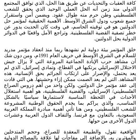
كافة العقبات والتحديات عن طريق هذا الحل، الذي توافق المجتمع
الدولي منذ زمن أنه الحل العملي الوحيد الذي يحقق للشعب
الفلسطيني وطن حرم منه طوال عقود. ويضمن أمن واستقرار
جميع شعوب ودول الشرق الأوسط. الأهمية الحقيقية لمؤتمر حل
الدولتين هو في توقيته الحاسم، في وقت كان الحديث يدور عن
خطر تصفية القضية الفلسطينية. وتراجع الأمل واقعيًا في الدوائر
الدولية بحل الدولتين.
خلق المؤتمر بيئة دولية لم نشهدها ربما منذ انعقاد مؤتمر مدريد
للسلام في الشرق الأوسط في خريف العام 1991م، ومن دون شك
أن مشاهد حرب الإبادة الجماعية المروعة التي لا يزال جيش
الاحتلال الإسرائيلي يرتكبها في القطاع، وتمادي إسرائيل، الذي لم
يعد يحتمل، والإصرار على ارتكاب الجرائم بحق الإنسانية، هذه
المشاهد. التي لم يعد الصمت ممكن إزاء وحشيتها. هي التي قادت
إلى عقد مؤتمر حل الدولتين. ولكن واحد من أهم دروس الصراع
الفلسطيني/ الإسرائيلي، والقضية الفلسطينية، هو أهمية استغلال
الأحداث في اللحظة المناسبة لاستثمارها سياسيًا بالشكل
المناسب، والذي يراكم بما يخدم الحقوق الوطنية المشروعة
للشعب الفلسطيني، ومن هنا تأتي أهمية مبادرة المملكة العربية
السعودية، بالتعاون مع فرنسا. والتفاف الدول العربية وعشرات
الدول الأخرى من حولها.
الواقعية تقول، والطبيعة المعقدة للصراع، وحجم المتدخلين
والمؤثرين به، بالإضافة إلى مفاجآت لها علاقة بالمصالح الدولية