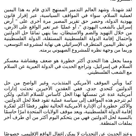
لقد شهدنا، وشهد العالم التدمير الممنهج الذي قام به هذا اليمين
لعملية السلام، سواء في المواقف السياسية، عبر إقرار قانون
يهودية الدولة، وحصر حق تقرير المصير مرة أخرى على " أرض
إسرائيل بالشعب اليهودي "، أو عمليًا عبر تغير الواقع على الأرض،
من خلال التهويد والضم والاستيطان، بما ينهي تمامًا حل الدولتين
واحتمال إقامة الدولة الفلسطينية المستقلة، الدولة الفلسطينية
في نظر اليمين المتطرف الإسرائيلي هي نهاية لمشروعه التوسعي،
وربما من وجهة نظره للمشروع الصهيوني برمته.
ومما يجعل هذا التحدي أكثر خطورة هو ضعف وهشاشة معسكر
السلام في إسرائيل، وتراجع الحديث في الدولة العبرية عن السلام
مع الشعب الفلسطيني.
كما ويأتي الموقف الأمريكي المتذبذب، وغير الواضح من حل
الدولتين كتحدي جدي. ففي العقدين الأخيرين تحدثت إدارات
أمريكية عدة عن تمسكها بهذا الحل كأساس للسلام الدائم، ولكن
لم تترجم هذه المواقف إلى سياسة عملية تقود فعلا لحل الدولتين.
والأكثر خطورة أن الإدارة الأمريكية الحالية تظهر رفضًا أكثر لفكرة
إقامة الدولة الفلسطينية، ويعد موقف الولايات المتحدة امرًا حاسمًا
بالنسبة لحل الدولتين فهي من يتحكم اليوم أكثر من أي طرف أخر
بملفات المنطقة.
وعند الحديث عن التحديات لا يمكن إغفال الواقع الإقليمي، خصوصًا