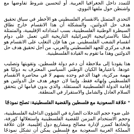
للتمدد داخل الجغرافيا العربية. أو لتحسين شروط تفاوضها مع
واشنطن حول ملفها النووي.
التحدي المتمثل بالانقسام الفلسطيني هو الأخطر في سياق تحقيق
هدف حل الدولتين، والمشكلة أن هذا الانقسام خارج نطاق
السيطرة الوطنية الفلسطينية، بسب امتداداته الإقليمية، والمتمثلة
أيضًا بالاستراتيجية الإسرائيلية التاريخية التي تعمل على دوام
انقسام الشعب الفلسطيني. من هنا فإن التغلب على الانقسام هو
هدف مركزي للجهد الفلسطيني والعربي، من أجل تحقيق هدف حل
الدولتين وهذا ما تقوم به القيادة الفلسطينية.
هذا يقودنا إلى ملاحظة أن دعم دولة فلسطين، وتقويتها وتصليب
عودها. باعتبارها الكيان الوطني السياسي المعترف به دوليًا هو
مهمة مركزية، فهذا الدعم وحده يسهم لا في محاصرة الانقسام
الفلسطيني وإنهائه فقط، وإنما لان جوهر هدف حل الدولتين هو
إقامة الدولة الفلسطينية المستقلة. والذي بدون قيامها لن يتحقق
السلام العادل والشامل والاستقرار في المنطقة.
*
علاقة السعودية مع فلسطين والقضية الفلسطينية: تصلح نموذجًا
على ضوء حجم التدخلات الضارة في الشؤون الداخلية الفلسطينية،
وحجم الاستخدام المزمن للقضية الفلسطينية واستغلالها كورقة،
واتخاذها كمبرر لإدارة مصالح ومشاريع دول إقليمية. فإن علاقة
المملكة العربية السعودية مع فلسطين يمكن أن تشكل نموذجًا