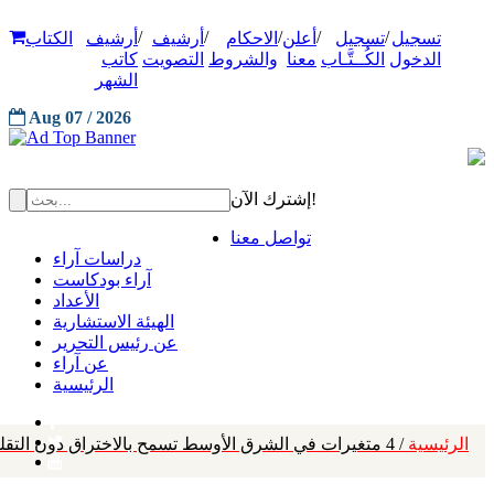
/
/
/
/
/
تسجيل
تسجيل
أعلن
الاحكام
أرشيف
أرشيف
الكتاب
الدخول
الكُــتَّـاب
معنا
والشروط
التصويت
كاتب
الشهر
Aug 07 / 2026
إشترك الآن!
تواصل معنا
دراسات آراء
آراء بودكاست
الأعداد
الهيئة الاستشارية
عن رئيس التحرير
عن آراء
الرئيسية
الرئيسية
/ 4 متغيرات في الشرق الأوسط تسمح بالاختراق دون التقليل من التحديات لمواصلة الضغط