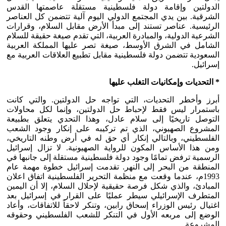
الدولتين وإقامة دولة فلسطينية مستقلة عاصمتها القدس
الشرقية. بين يدي المجتمع الدولي اليوم آلية تتضمن كل العناصر
الرئيسية. عناصر تستند إلى مبدأ الأرض مقابل السلام، وقرارات
الشرعية الدولية، والمبادرة العربية، التي تقدم صيغة حقيقة للسلام
الشامل في الشرق الأوسط، صيغة تصر عليها المملكة العربية
السعودية تتضمن دولة فلسطينية مقابل تطبيع العلاقات العربية مع
إسرائيل.
*
التحديات وإمكانيات التغلب عليها
أبرز وأخطر التحديات، التي تواجه حل الدولتين. والتي كانت
باستمرار ليس فقط لإحباط حل الدولتين، وإنما لكل محاولات
التوصل تاريخيًا إلى سلام عادل، وهذا التحدي يتعلق بطبيعة
المشروع الصهيوني، الذي تم تركيبه على إنكار وجود الشعب
الفلسطيني، وبالتالي إنكار أي حق له في أرض وطنه التاريخي،
ومن هذا الأساس المكون للرواية الصهيونية. لا تزال إسرائيل
الرسمية ترفض تمامًا وجود دولة فلسطينية مستقلة إلى جانبها في
المنطقة من البحر إلى النهر. تقدمت إسرائيل خطوة مهمة عام
1993م، عندما وقعت مع منظمة التحرير الفلسطينية اتفاق اعلان
المبادئ، والذي شكل فرصة حقيقية لإحلال السلام، إلا أن اليمين
المتطرف الإسرائيلي سيطر عمليًا على القرار في إسرائيل بعد
اغتيال رئيس الوزراء إسحاق رابين، وتنكر لاحقاً للاتفاقات، وأعاد
الوضع إلى مربعه الأول في التنكر للشعب الفلسطيني وحقوقه
المشروعة.