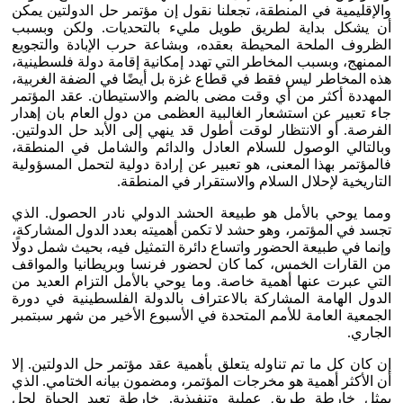
والإقليمية في المنطقة، تجعلنا نقول إن مؤتمر حل الدولتين يمكن
أن يشكل بداية لطريق طويل مليء بالتحديات. ولكن وبسبب
الظروف الملحة المحيطة بعقده، وبشاعة حرب الإبادة والتجويع
الممنهج، وبسبب المخاطر التي تهدد إمكانية إقامة دولة فلسطينية،
هذه المخاطر ليس فقط في قطاع غزة بل أيضًا في الضفة الغربية،
المهددة أكثر من أي وقت مضى بالضم والاستيطان. عقد المؤتمر
جاء تعبير عن استشعار الغالبية العظمى من دول العام بان إهدار
الفرصة. أو الانتظار لوقت أطول قد ينهي إلى الأبد حل الدولتين.
وبالتالي الوصول للسلام العادل والدائم والشامل في المنطقة،
فالمؤتمر بهذا المعنى، هو تعبير عن إرادة دولية لتحمل المسؤولية
التاريخية لإحلال السلام والاستقرار في المنطقة.
ومما يوحي بالأمل هو طبيعة الحشد الدولي نادر الحصول. الذي
تجسد في المؤتمر، وهو حشد لا تكمن أهميته بعدد الدول المشاركة،
وإنما في طبيعة الحضور واتساع دائرة التمثيل فيه، بحيث شمل دولًا
من القارات الخمس، كما كان لحضور فرنسا وبريطانيا والمواقف
التي عبرت عنها أهمية خاصة. وما يوحي بالأمل التزام العديد من
الدول الهامة المشاركة بالاعتراف بالدولة الفلسطينية في دورة
الجمعية العامة للأمم المتحدة في الأسبوع الأخير من شهر سبتمبر
الجاري.
إن كان كل ما تم تناوله يتعلق بأهمية عقد مؤتمر حل الدولتين. إلا
أن الأكثر أهمية هو مخرجات المؤتمر، ومضمون بيانه الختامي. الذي
يمثل خارطة طريق عملية وتنفيذية. خارطة تعيد الحياة لحل