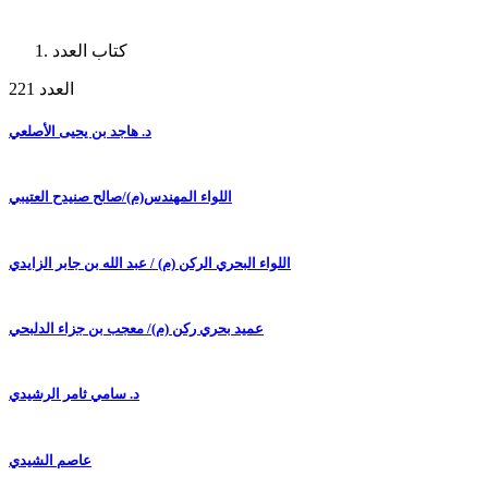
كتاب العدد
العدد 221
د. هاجد بن يحيى الأصلعي
اللواء المهندس(م)/صالح صنيدح العتيبي
اللواء البحري الركن (م) / عبد الله بن جابر الزايدي
عميد بحري ركن (م)/ معجب بن جزاء الدلبحي
د. سامي ثامر الرشيدي
عاصم الشيدي