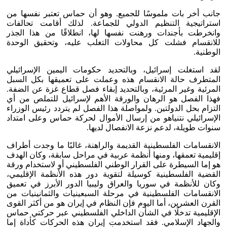
جانب أخر بات ملموسًا للجميع. وهو أن حماس تعتبر نفسها من
استراتيجية التنظيم الدولي للجماعة. لذلك أقامت تحالفات
وانخرطت بأجندات ورهنت نفسها لها، انطلاقًا من هذا الجذر
للانقسام فشلت كل محاولات التغلب عليه، وتحقيق الوحدة
الوطنية.
لقد استغلت إسرائيل، وبالتحديد حكومات اليمين الإسرائيلي
المتطرف حالة الانقسام هذه وعملت على تعميقها بكل السبل
المرئية وغير المرئية، وبالتحديد إبقاء فصل قطاع غزة عن الضفة.
فهذا الفصل هو الرهان والورقة الأهم لإسرائيل للتملص من أي
التزام بحل الدولتين. ولمواصلة هذا الفصل لم يتردد رئيس الوزراء
الإسرائيلي نتنياهو من إرسال الأموال لحركة حماس وعلى امتداد
سنوات طويلة، لدعم نزعة الانفصال لديها.
الانقسامات الفلسطينية القديمة والراهنة، غالبًا ما وجدت أطراف
إقليمية تعمقها، ومنها أنظمة عربية في مراحل سابقة، وكان الهدف
هو إما السيطرة على القرار الوطني الفلسطيني أو لاستخدام ورقة
القضية الفلسطينية كوسيلة لتقوية دور هذه الأنظمة الإقليمي،
وكان للأنظمة في سوريا والعراق وليبيا الدور الأبرز في تعميق
الانقسامات الفلسطينية في مرحلة السبعينيات والثمانينيات من
القرن العشرين، أما اليوم فإن النظام في إيران هو من أكثر القوى
الإقليمية تدخلًا في الشأن الداخلي الفلسطيني عبر حركتي حماس
والجهاد الإسلامي. فقد استخدمت إيران هذه الحركات كأداة إما