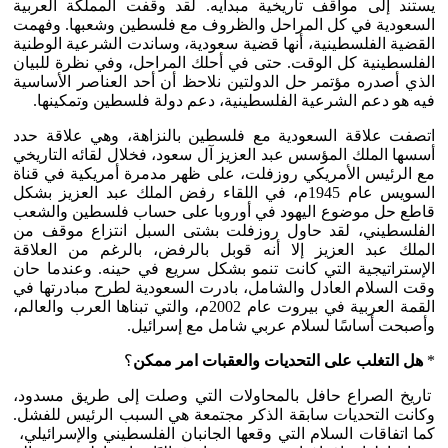
يستند إلى مواقف تاريخية مبدأيه. لقد وقفت المملكة العربية
السعودية في كل المراحل والظروف مع فلسطين وشعبها. وفهمت
القضية الفلسطينية، أنها قضية سعودية، وساندت الشرعية الوطنية
الفلسطينية كل الوقت. حتى في أحلك المراحل، وفي نظرة للبيان
الذي أصدره مؤتمر حل الدولتين نلاحظ أن أحد العناصر الأساسية
فيه هو دعم الشرعية الفلسطينية، دعم دولة فلسطين وتمكينها.
اتصفت علاقة السعودية مع فلسطين بالنزاهة، وهي علاقة حدد
أسسها الملك المؤسس عبد العزيز آل سعود، فخلال لقائه التاريخي
مع الرئيس الأمريكي روزفلت، على ظهر مدمرة أمريكية في قناة
السويس عام 1945م، في اللقاء رفض الملك عبد العزيز بشكل
قاطع حل موضوع اليهود في أوروبا على حساب فلسطين والشعب
الفلسطيني، لقد حاول روزفلت بشتى السبل انتزاع موقف من
الملك عبد العزيز إلا أنه قوبل بالرفض، بالرغم من العلاقة
الإستراتيجية التي كانت تنمو بشكل سريع في حينه. وعندما حان
وقت السلام العادل والشامل، بادرت السعودية لطرح مبادرتها في
القمة العربية في بيروت عام 2002م، والتي تبناها العرب والعالم،
وأصبحت أساسًا لسلام عربي شامل مع إسرائيل.
*
هل التغلب على التحديات والعقبات امر ممكن
؟
تاريخ الصراع حافل بالمحاولات التي وصلت إلى طريق مسدود،
وكانت التحديات سابقة الذكر مجتمعة هي السبب الرئيس للفشل.
كما اتفاقات السلام التي وقعها الجانبان الفلسطيني والإسرائيلي،