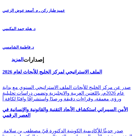
عميد طيار ركن ـ م .أسعد عوض الزعبي
د. هيله حمد المكيمي
د. فاطمة الشامسي
إصدارات
المزيد
الملف الاستراتيجي لمركز الخليج للأبحاث لعام 2026
صدر عن مركز الخليج للأبحاث الملف الاستراتيجي السنوي مع بداية
عام 2026م، باللغتين العربية والانجليزية وتضمن دراسات تحليلية
ورؤى معمقة، وقراءات دقيقة ورصدًا واستشرافًا وافيًا لكافة أ
الأمن السيبراني استكشاف الأبعاد التقنية والقانونية والإنسانية في
العصر الرقمي
صدر حديثًا للأكاديمية الكويتية الدكتورة فَيّ مصطفى بن سلامة