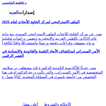
د. فاطمة الشامسي
إصدارات
المزيد
الملف الاستراتيجي لمركز الخليج للأبحاث لعام 2026
صدر عن مركز الخليج للأبحاث الملف الاستراتيجي السنوي مع بداية
عام 2026م، باللغتين العربية والانجليزية وتضمن دراسات تحليلية
ورؤى معمقة، وقراءات دقيقة ورصدًا واستشرافًا وافيًا لكافة أ
الأمن السيبراني استكشاف الأبعاد التقنية والقانونية والإنسانية في
العصر الرقمي
صدر حديثًا للأكاديمية الكويتية الدكتورة فَيّ مصطفى بن سلامة
المتخصصة في الأمن السيبراني، والتي نالت درجة الدكتوراه في هذا
التخصص من جامعة بليموث في المملكة المتحدة، كتابًا يحمل ع
|
الأحكام والشروط
أعلن معنا