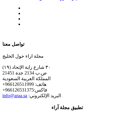
| تابعنا على
تواصل معنا
مجلة اراء حول الخليج
٣٠ شارع راية الإتحاد (١٩)
ص.ب 2134 جدة 21451
المملكة العربية السعودية
+هاتف: 966126511999
+فاكس:966126531375
:البريد الإلكتروني
info@araa.sa
تطبيق مجلة آراء