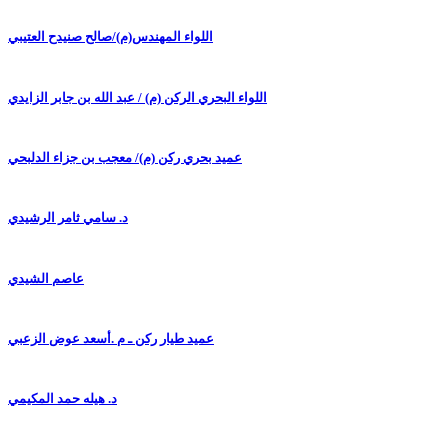
اللواء المهندس(م)/صالح صنيدح العتيبي
اللواء البحري الركن (م) / عبد الله بن جابر الزايدي
عميد بحري ركن (م)/ معجب بن جزاء الدلبحي
د. سامي ثامر الرشيدي
عاصم الشيدي
عميد طيار ركن ـ م .أسعد عوض الزعبي
د. هيله حمد المكيمي