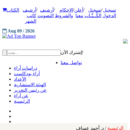
/
/
/
/
/
تسجيل
تسجيل
أعلن
الاحكام
أرشيف
أرشيف
الكتاب
الدخول
الكُــتَّـاب
معنا
والشروط
التصويت
كاتب
الشهر
Aug 09 / 2026
إشترك الآن!
تواصل معنا
دراسات آراء
آراء بودكاست
الأعداد
الهيئة الاستشارية
عن رئيس التحرير
عن آراء
الرئيسية
الرئيسية
/ د. أحمد عساف