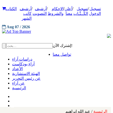
/
/
/
/
/
تسجيل
تسجيل
أعلن
الاحكام
أرشيف
أرشيف
الكتاب
الدخول
الكُــتَّـاب
معنا
والشروط
التصويت
كاتب
الشهر
Aug 07 / 2026
إشترك الآن!
تواصل معنا
دراسات آراء
آراء بودكاست
الأعداد
الهيئة الاستشارية
عن رئيس التحرير
عن آراء
الرئيسية
الرئيسية
/ عبد الله إبراهيم