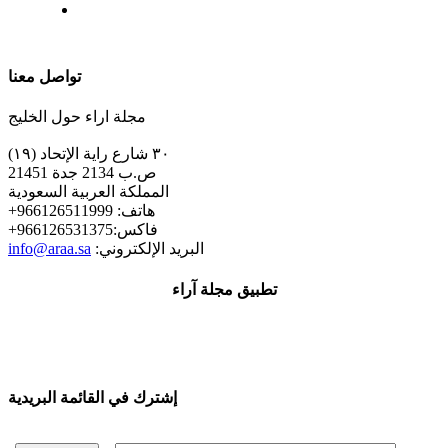
| تابعنا على
تواصل معنا
مجلة اراء حول الخليج
٣٠ شارع راية الإتحاد (١٩)
ص.ب 2134 جدة 21451
المملكة العربية السعودية
+هاتف: 966126511999
+فاكس:966126531375
:البريد الإلكتروني
info@araa.sa
تطبيق مجلة آراء
إشترك في القائمة البريدية