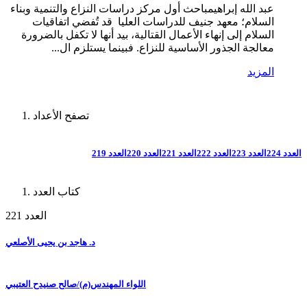
عبد الله إبراهيمباحث أول مركز دراسات النزاع والتنمية وبناء
السلام؛ معهد جنيف للدراسات العليا قد تُفضي اتفاقيات
السلام إلى إنهاء الأعمال القتالية، بيد أنها لا تكفل بالضرورة
معالجة الجذور الأساسية للنزاع. فبينما يستلزم ال...
المزيد
تصفح الأعداد
العدد 224
العدد 223
العدد 222
العدد 221
العدد 220
العدد 219
كتاب العدد
العدد 221
د. هاجد بن يحيى الأصلعي
اللواء المهندس(م)/صالح صنيدح العتيبي