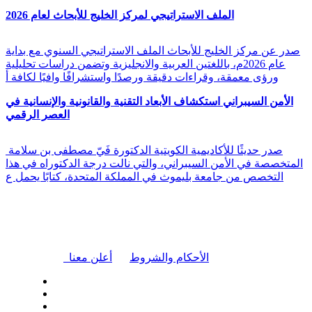
الملف الاستراتيجي لمركز الخليج للأبحاث لعام 2026
صدر عن مركز الخليج للأبحاث الملف الاستراتيجي السنوي مع بداية
عام 2026م، باللغتين العربية والانجليزية وتضمن دراسات تحليلية
ورؤى معمقة، وقراءات دقيقة ورصدًا واستشرافًا وافيًا لكافة أ
الأمن السيبراني استكشاف الأبعاد التقنية والقانونية والإنسانية في
العصر الرقمي
صدر حديثًا للأكاديمية الكويتية الدكتورة فَيّ مصطفى بن سلامة
المتخصصة في الأمن السيبراني، والتي نالت درجة الدكتوراه في هذا
التخصص من جامعة بليموث في المملكة المتحدة، كتابًا يحمل ع
|
الأحكام والشروط
أعلن معنا