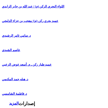
اللواء البحري الركن (م) / عبد الله بن جابر الزايدي
عميد بحري ركن (م)/ معجب بن جزاء الدلبحي
د. سامي ثامر الرشيدي
عاصم الشيدي
عميد طيار ركن ـ م .أسعد عوض الزعبي
د. هيله حمد المكيمي
د. فاطمة الشامسي
إصدارات
المزيد