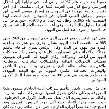
تعقيداً بعد حرب عام 1967م، والتي أدت في نهاياتها إلى احتلال
إسرائيلي واسع للأراضي العربية فيما عرف بالنكسة. كان آخر
رئيس للجالية اليهودية في السودان هو إسحاق موسى العيني، ابن
موسى إسرائيل العيني المولود في السودان، حيث أنتخب لهذا
المنصب عام 1965م، وظل فيه حتى عام 1970م، حين هاجر إلى
إنجلترا. بحلول ذلك الوقت، وفي أعقاب حرب الأيام الستة، لم يبقَ
في السودان سوى عدد قليل من اليهود.
وفي عهد الرئيس جعفر نميري الذي حكم السودان من 1969 حتى
1985م، تناقصت أعداد اليهود بشكل جذري مع هجرات جماعية
كبيرة من اليهود من البلاد. وكان الرئيس نميري قد قام بتأميم
ممتلكات الأجانب في السودان بشكل عام، وتضمن ذلك ممتلكات
اليهود من أراضي وشركات. وكان اليهود في السودان يقومون
بعمليات التحويلات المالية والكمبيالات للشركات البريطانية
والإغريقية، وقام نظام الرئيس نميري بحلها. ومع التناقص
والهجرات الجماعية الكبيرة لليهود، تم بيع المعبد اليهودي
بالخرطوم وهدمه في عام 1987م، حيث أصبح مقراً للبنك الأهلي
السوداني.
في هذا السياق، شمل التأميم شركات عائلة الحاخام سلمون ملكا
المعروفة بجلاتلي هانكي وتحول اسمها إلى شركات مايو التجارية،
وكذلك تم تأميم منزله الذي يطل على النيل الأزرق في الخرطوم،
حيث أصبح مقراً للاتحاد الاشتراكي حزب الرئيس النميري، وقد
أصبح فيما بعد مقراً لوزارة الخارجية حتى الآن. إضافة إلى ذلك كان