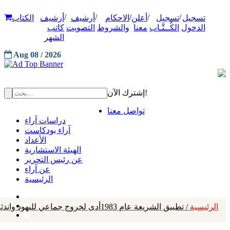
/
/
/
/
/
تسجيل
تسجيل
أعلن
الاحكام
أرشيف
أرشيف
الكتاب
الدخول
الكُــتَّـاب
معنا
والشروط
التصويت
كاتب
الشهر
Aug 08 / 2026
إشترك الآن!
تواصل معنا
دراسات آراء
آراء بودكاست
الأعداد
الهيئة الاستشارية
عن رئيس التحرير
عن آراء
الرئيسية
الرئيسية
/ تطبيق الشريعة عام 1983أدى لخروج جماعي لليهود واندثر وجودهم تقريبًا في السودان