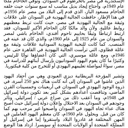
الإسكندرية في مصر بالخرطوم في السودان. وتوفي الحاخام ملكا
عام 1949م، وأحتاج إيجاد بديل مناسب له سبع سنوات حيث خلفه
الحاخام مسعود الباز، الذي قدم إلى البلاد من مصر عام 1956م.
في هذا الإطار، حافظت الجالية اليهودية في السودان على علاقات
وثيقة مع الجالية اليهودية في مصر، حيث كانت تربط معظمهم
روابط عائلية. ولأن والد مالكا كان الحاخام الأكبر للسودان، فقد
ارتبط ارتباطًا وثيقًا بحاييم ناحوم أفندي، الحاخام باشي لمصر
والسودان من عام 1925 إلى عام 1960م، والذي كان قد عينه في
المنصب. كما كانت للنخبة اليهودية السودانية علاقات وثيقة مع
عائلة قطاوي، التي ترأست الجالية اليهودية في القاهرة حتى عام
1946م، ومع عائلة موسيري، التي كان أعضاؤها نوابًا للرئيس.
وكثيرًا ما كان يقوم اليهود السودانيون بإرسال أبنائهم للدراسة في
مصر، سواءً لمواصلة تعليمهم اليهودي أو للتخرج من كلية فيكتوريا.
وتشير المؤرخة البريطانية ديزي العبودي وهي من أحفاد اليهود
الذين عاشوا في السودان إلى أنه كانت هناك نحو 250 أسرة، في
ذروة الوجود اليهودي في السودان في أربعينات وخمسينات القرن
الماضي، وتناقصت أعدادهم بشكل كبير بعد تكوين دولة إسرائيل
في 1948م، وما أعقب ذلك من صراع عربي / إسرائيلي. وتأثر
وجودهم في السودان بعد الاحتلال وإعلان دولة إسرائيل حيث أصبح
هناك عداء تجاه اليهود في السودان وأصبحوا غير مرحب بهم كما
كان من قبل. وبحلول عام 1960م، كان معظم اليهود العاملين في
المهن المختلفة قد غادروا البلاد واستقروا إما في إسرائيل أو
المملكة المتحدة أو الولايات المتحدة أو سويسرا. ازداد هذا الوضع