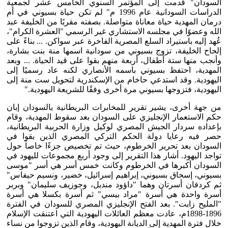
السودان" قدمت إلى المؤتمر السنوي الخامس عشر لجمعية
الدراسات السودانية عام 1996 م" لم تكن حياة بسيوني في أم
درمان المهدية حياة معاناة متواصلة. بصفته مقربًا من الخليفة عبد
الله وعضوًا في مجلسه الاستشاري غير الرسمي "العشرة الكرام"،
عُهد إليه باستيراد السلع المصرية الفاخرة عبر سواكن. ... بناءً على
إلحاح الخليفة، تزوج بسيوني من سودانية اسمها منة بنت بشارة،
وأنجب منها ستة أطفال، أربعة منهم بقوا على قيد الحياة. ... وبعد
المهدية، احتفظ بسيوني باسمه الأنصاري لكنه عاد رسميًا إلى
اليهودية. وقد استدعي حاخام من الإسكندرية لتحويل ست منة إلى
اليهودية، فتزوجها بسيوني مرة أخرى وفقًا للشريعة اليهودية."
من جهة أخرى، يشير تقرير للمخابرات البريطانية بالسودان إبان
حكم الاستعمار الإنجليزي على السودان بعد سقوط المهدية، وقام
بإعداده سردار الجيش المصري لوكيل وزارة الحربية البريطانية،
حصر فيه رعايا دولة الحكم التركي المصري الذين بقوا في
السودان بعد تحرير الخرطوم، حيث تم تخصيص جزءًا خاصاً حول
تواجد اليهود. أشار هذا التقرير إلى وجود أربع مجموعات لليهود في
السودان أكبرها في الخرطوم وكانت خمس أسر هي أسر "موسى
بسيوني، إسحاق بسيوني، إبراهيم إسرائيل، خضير، ونسيم حيفاس"
ثم كردفان أسرتان وهما "داؤود منديل، وجوزيف سليمان" وبربر
أسرة واحدة هي أسرة "مراد بيسي" ثم أسرة بكسلا هي أسرة
"المليح زابت". بعد الفتح الإنجليزي المصري للسودان في الفترة
1896-1898م، عادت معظم العائلات اليهودية التي اعتنقت الإسلام
خلال فترة المهدية إلى الديانة اليهودية، وقام الذين تزوجوا من نساء