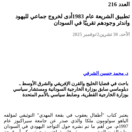
العدد 216
تطبيق الشريعة عام 1983أدى لخروج جماعي لليهود
واندثر وجودهم تقريبًا في السودان
الأحد، 30 تشرين2/نوفمبر 2025
د. محمد حسين الشرفي
باحث في قضايا الخليج والقرن الإفريقي والشرق الأوسط ـ
دبلوماسي سابق بوزارة الخارجية السودانية ومستشار سياسي
بوزارة الخارجية القطرية، وضابط سياسي بالأمم المتحدة
يعتبر كتاب "أطفال يعقوب في بقعة المهدي" التوثيقي لمؤلفه
الياهو سولومون ملكا والذي صدر عن جامعة سيراكيوز عام
1997م، من أهم ما تم نشره حول التواجد اليهودي في السودان
بداية القرن العشرين. ومن ثم قام بقراءته وترجمته مكي أبو قرجة