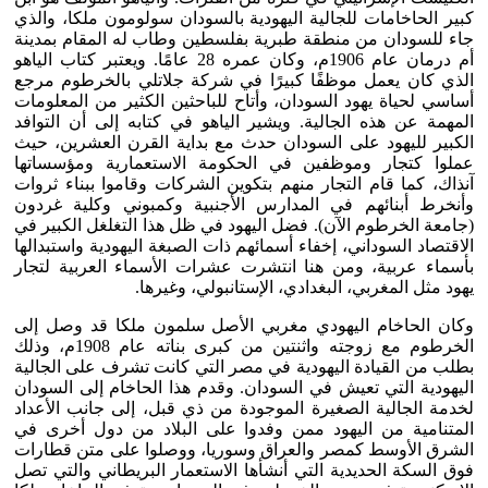
كبير الحاخامات للجالية اليهودية بالسودان سولومون ملكا، والذي
جاء للسودان من منطقة طبرية بفلسطين وطاب له المقام بمدينة
أم درمان عام 1906م، وكان عمره 28 عامًا. ويعتبر كتاب الياهو
الذي كان يعمل موظفًا كبيرًا في شركة جلاتلي بالخرطوم مرجع
أساسي لحياة يهود السودان، وأتاح للباحثين الكثير من المعلومات
المهمة عن هذه الجالية. ويشير الياهو في كتابه إلى أن التوافد
الكبير لليهود على السودان حدث مع بداية القرن العشرين، حيث
عملوا كتجار وموظفين في الحكومة الاستعمارية ومؤسساتها
آنذاك، كما قام التجار منهم بتكوين الشركات وقاموا ببناء ثروات
وأنخرط أبنائهم في المدارس الأجنبية وكمبوني وكلية غردون
(جامعة الخرطوم الآن). فضل اليهود في ظل هذا التغلغل الكبير في
الاقتصاد السوداني، إخفاء أسمائهم ذات الصبغة اليهودية واستبدالها
بأسماء عربية، ومن هنا انتشرت عشرات الأسماء العربية لتجار
يهود مثل المغربي، البغدادي، الإستانبولي، وغيرها.
وكان الحاخام اليهودي مغربي الأصل سلمون ملكا قد وصل إلى
الخرطوم مع زوجته واثنتين من كبرى بناته عام 1908م، وذلك
بطلب من القيادة اليهودية في مصر التي كانت تشرف على الجالية
اليهودية التي تعيش في السودان. وقدم هذا الحاخام إلى السودان
لخدمة الجالية الصغيرة الموجودة من ذي قبل، إلى جانب الأعداد
المتنامية من اليهود ممن وفدوا على البلاد من دول أخرى في
الشرق الأوسط كمصر والعراق وسوريا، ووصلوا على متن قطارات
فوق السكة الحديدية التي أنشأها الاستعمار البريطاني والتي تصل