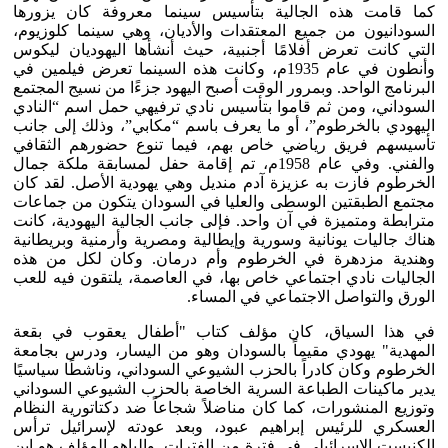
كما قامت هذه الجالية بتأسيس سينما معروفة كان يزورها
السودانيون من جميع المعتقدات والأديان، وهي سينما كلوزيوم،
التي كانت تعرض أفلامًا أجنبية، حيث أنشأها اليهوديان ليكوس
وأنطون في عام 1935م، وكانت هذه السينما تعرض فيلمين في
البرنامج الواحد. وبمرور الوقت أصبح اليهود جزءًا من نسيج المجتمع
السوداني، ومن ثم قاموا بتأسيس نادي ترفيهي حمل اسم “النادي
اليهودي بالخرطوم”، أو ما يعرف باسم “مكابي”، وذلك إلى جانب
تأسيسهم فريق رياضي خاص بهم، فيما تنوع حضورهم الثقافي
والفني. وفي عام 1958م، تم إقامة حفل لمسابقة ملكة جمال
الخرطوم فازت به عزيزة آدم منديل وهي يهودية الأصل. لقد كان
مجتمع الطبقتين الوسطى والعليا في السودان يتكون من جماعات
مترابطة ومتميزة في آن واحد. فإلى جانب الجالية اليهودية، كانت
هناك جاليات يونانية وسورية وإيطالية ومصرية وأرمنية وبريطانية
وهندية مزدهرة في الخرطوم وأم درمان. وكان لكل من هذه
الجاليات نادي اجتماعي خاص بها، في العاصمة، يلتقون فيه للعب
الورق والتواصل الاجتماعي في المساء.
في هذا السياق، كان مؤلف كتاب "أطفال يعقوب في بقعة
المهدية" يهودي مقيماً بالسودان وهو من اليسار، ودرس بجامعة
الخرطوم وكان كادراً بالحزب الشيوعي السوداني، وناشطًا سياسيًا
يدير ماكينات الطباعة السرية الخاصة بالحزب الشيوعي السوداني
وتوزيع المنشورات، كما كان مناضلاً شجاعاً ضد دكتاتورية النظام
العسكري للرئيس إبراهيم عبود، وبعد عودته لإسرائيل ترأس
الكنيست الإسرائيلي في فترة من الفترات. والياهو المؤلف هو ابن