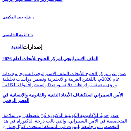
د. هيله حمد المكيمي
د. فاطمة الشامسي
إصدارات
المزيد
الملف الاستراتيجي لمركز الخليج للأبحاث لعام 2026
صدر عن مركز الخليج للأبحاث الملف الاستراتيجي السنوي مع بداية
عام 2026م، باللغتين العربية والانجليزية وتضمن دراسات تحليلية
ورؤى معمقة، وقراءات دقيقة ورصدًا واستشرافًا وافيًا لكافة أ
الأمن السيبراني استكشاف الأبعاد التقنية والقانونية والإنسانية في
العصر الرقمي
صدر حديثًا للأكاديمية الكويتية الدكتورة فَيّ مصطفى بن سلامة
المتخصصة في الأمن السيبراني، والتي نالت درجة الدكتوراه في هذا
التخصص من جامعة بليموث في المملكة المتحدة، كتابًا يحمل ع