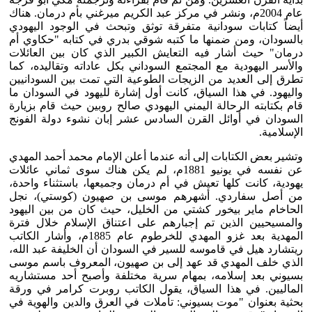
عام 2004م، ونشر في مركز عبد الكريم ميرغني بأم درمان. هناك
أيضاً كتابات سودانية متفرقة توثق وتبحث في الوجود اليهودي
بالسودان، ومن ضمنها ما كتبه شوقي بدري في كتابه "حكاوي أم
درمان" حيث أشار فيه التعايش الكبير الذي كان بين العائلات
والأسر اليهودية مع المجتمع السوداني بكل عاداته وتقاليده، كما
تطرق إلى العديد من الزيجات الطوعية التي تمت بين السودانيين
واليهود. في هذا السياق، كانت أول إشارة لليهود في السودان ما
قام بكتابته الرحالة اليمني اليهودي صالح روبين حيث قام بزيارة
السودان في أوائل القرن السادس عشر إبان نشوء دولة الفونج
الإسلامية.
وتشير بعض الكتابات إلى أنه عندما أعلن الإمام محمد أحمد المهدي
عن نفسه في يونيو 1881م، لم يكن هناك سوى ثماني عائلات
يهودية، كانت كلها تعيش في أم درمان وجميعها، باستثناء واحدة،
من أصل سفاردي. أشهرهم موسى بن صهيون (كوستي)، نجل
الحاخام ماير بيخور كشتي من الخليل، حيث كان من بين اليهود
والمسيحيين الذين تم إجبارهم على اعتناق الإسلام خلال فترة
المهدية بعد غزو المهدي للخرطوم عام 1885م، وأشار الكاتب
ريتشارد هيل في قاموسه للسير في السودان أن الخليفة عبد الله،
الذي خلف المهدي قد عهد إلى بن صهيون، المعروف باسم موسى
بسيوني بعد إسلامه، بمهام سرية مختلفة وأصبح أحد مستشاريه
الماليين. في هذا السياق، يقول الكاتب روبرت كرامر في ورقة
بحثية بعنوان "موت بسيوني: تأملات في العرق والدين والهوية في