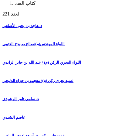
كتاب العدد
العدد 221
د. هاجد بن يحيى الأصلعي
اللواء المهندس(م)/صالح صنيدح العتيبي
اللواء البحري الركن (م) / عبد الله بن جابر الزايدي
عميد بحري ركن (م)/ معجب بن جزاء الدلبحي
د. سامي ثامر الرشيدي
عاصم الشيدي
عميد طيار ركن ـ م .أسعد عوض الزعبي