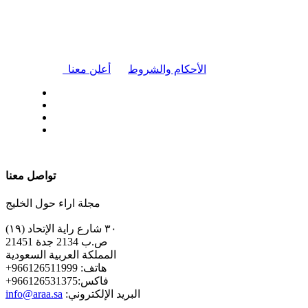
|
الأحكام والشروط
أعلن معنا
| تابعنا على
تواصل معنا
مجلة اراء حول الخليج
٣٠ شارع راية الإتحاد (١٩)
ص.ب 2134 جدة 21451
المملكة العربية السعودية
+هاتف: 966126511999
+فاكس:966126531375
:البريد الإلكتروني
info@araa.sa