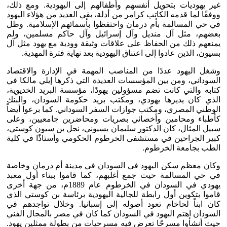
غير يهوديات بتحويل أنفسهم وأطفالهم إلى اليهودية. ومع ذلك،
ووفقًا لما قدمه الكاتب كرامر من أدلة، بقي العديد من هؤلاء اليهود
في حي المسالمة بأم درمان واحتفظوا بأسمائهم الإسلامية. وظل
بعضهم، مثل آل منديل وآل إسرائيل وآل حاكم مسلمين، ولم
يمنعهم ذلك من الحفاظ على علاقات وثيقة وودية مع يهود مثل آل
بسيون، الذين عادوا إلى اعتناق اليهودية بعد نهاية فترة المهدية.
وشغل اليهود عددًا من المناصب المهمة في الإدارة والاقتصاد
السوداني، ومن بين المؤسسات العديدة التي ذكرها إيلي مالكا في
كتابه والتي كانت تضم مسؤولين يهودًا، مؤسسة البريد الخديوية،
الذي كان يديرها يهودي، ومكتب بريد حكومة السودان، والبنك
الوطني المصري، ومكتب جوازات السفر السوداني. كما برعوا أيضاً
كأطباء ومحامين وأخصائي بصريات ومحاضرين جامعيين، وعلى
سبيل المثال، كان الدكتور سليمان بسيوني، نجل بن سيون كوستي،
كبير الجراحين في مستشفى الخرطوم الحكومي وأستاذًا في كلية
الطب بجامعة الخرطوم.
وكان معظم سكن اليهود في السودان في مدينة أم درمان وخاصة
في حي المسالمة حيث جمع أغلبهم، كما قاموا ببناء أول معبد
يهودي في السودان في الخرطوم عام 1889م، من جهة أخرى
قاموا بتكوين أول رابطة للجالية اليهودية برئاسة بن كوستي الذي
كان ابناً لحاخام تعود أصوله إلى إسبانيا. وخلال تواجدهم في
السودان اهتم اليهود في السودان كما كان في مصر بالمجال الفني
حيث أنشأوا مسرحًا تعرض فيه مسرحيات من بطولة ممثلين يهود.