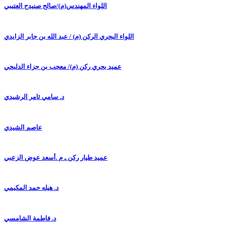
اللواء المهندس(م)/صالح صنيدح العتيبي
اللواء البحري الركن (م) / عبد الله بن جابر الزايدي
عميد بحري ركن (م)/ معجب بن جزاء الدلبحي
د. سامي ثامر الرشيدي
عاصم الشيدي
عميد طيار ركن ـ م .أسعد عوض الزعبي
د. هيله حمد المكيمي
د. فاطمة الشامسي