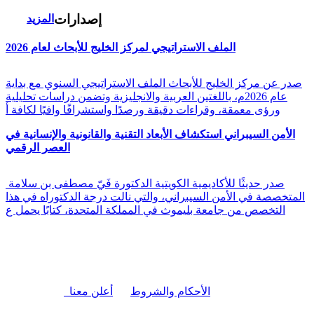
إصدارات
المزيد
الملف الاستراتيجي لمركز الخليج للأبحاث لعام 2026
صدر عن مركز الخليج للأبحاث الملف الاستراتيجي السنوي مع بداية
عام 2026م، باللغتين العربية والانجليزية وتضمن دراسات تحليلية
ورؤى معمقة، وقراءات دقيقة ورصدًا واستشرافًا وافيًا لكافة أ
الأمن السيبراني استكشاف الأبعاد التقنية والقانونية والإنسانية في
العصر الرقمي
صدر حديثًا للأكاديمية الكويتية الدكتورة فَيّ مصطفى بن سلامة
المتخصصة في الأمن السيبراني، والتي نالت درجة الدكتوراه في هذا
التخصص من جامعة بليموث في المملكة المتحدة، كتابًا يحمل ع
|
الأحكام والشروط
أعلن معنا