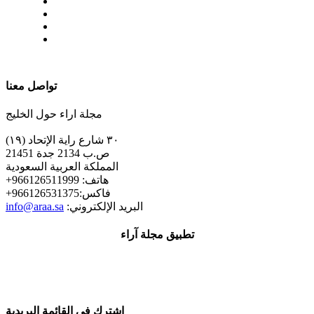
| تابعنا على
تواصل معنا
مجلة اراء حول الخليج
٣٠ شارع راية الإتحاد (١٩)
ص.ب 2134 جدة 21451
المملكة العربية السعودية
+هاتف: 966126511999
+فاكس:966126531375
:البريد الإلكتروني
info@araa.sa
تطبيق مجلة آراء
إشترك في القائمة البريدية