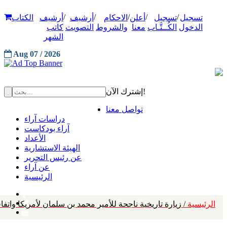
/
/
/
/
/
تسجيل
تسجيل
أعلن
الاحكام
أرشيف
أرشيف
الكتاب
الدخول
الكُــتَّـاب
معنا
والشروط
التصويت
كاتب
الشهر
Aug 07 / 2026
إشترك الآن!
تواصل معنا
دراسات آراء
آراء بودكاست
الأعداد
الهيئة الاستشارية
عن رئيس التحرير
عن آراء
الرئيسية
الرئيسية
/ زيارة تاريخية ناجحة للأمير محمد بن سلمان لأمريكا واتفاقيات بـ 557 مل