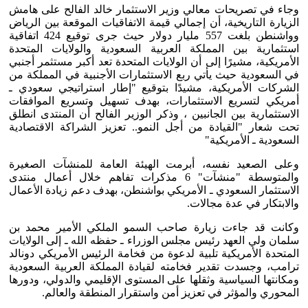
وجاء في تصريحات معالي وزير الاستثمار خالد الفالح على هامش
الزيارة التاريخية، أن إجمالي قيمة الاتفاقيات الموقعة بين الرياض
وواشنطن بلغت 557 مليار دولار حيث جرى توقيع 424 اتفاقية
استثمارية بين المملكة العربية السعودية والولايات المتحدة
الأمريكية، مشيرًا إلى أن الولايات المتحدة تعد أكبر مستثمر أجنبي
في السعودية حيث يأتي ربع الاستثمارات الأجنبية في المملكة من
الشركات الأمريكية، مشيدًا بتوقيع "إطار استراتيجي سعودي ـ
أمريكي لتسريع الاستثمارات، بهدف تسهيل وتسريع الموافقات
الاستثمارية بين الجانبين ، وذكر الوزير الفالح أن المنتدى انطلق
تحت شعار "القيادة من أجل النمو.. تعزيز الشراكة الاقتصادية
السعودية ـ الأمريكية"
وعلى الصعيد نفسه، أبرمت الهيئة العامة للمنشآت الصغيرة
والمتوسطة "منشآت" 6 مذكرات تفاهم خلال أعمال منتدى
الاستثمار السعودي ـ الأمريكي بواشنطن، بهدف دعم زيادة الأعمال
والابتكار في عدة مجالات.
وكانت قد جاءت زيارة صاحب السمو الملكي الأمير محمد بن
سلمان ولي العهد رئيس مجلس الوزراء ـ حفظه الله ـ إلى الولايات
المتحدة الأمريكية تلبية لدعوة من فخامة الرئيس الأمريكي دونالد
ترامب، وجسدت تقدير فخامته لقيادة المملكة العربية السعودية
ومكانتها السياسية وثقلها على المستوى الإقليمي والدولي، ودورها
المحوري والمؤثر في تعزيز أمن واستقرار المنطقة والعالم.