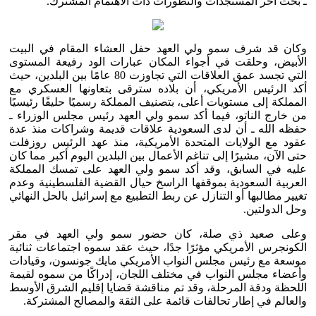
ـ بحث آخر المستجدات والتطورات ذات الاهتمام المشترك.
وكان قد شرف سمو ولي العهد حفل العشاء المقام في البيت
الأبيض، وحلقت في أجواء المكان عبارات الود رفيعة المستوى
التي تجسد عمق العلاقات التي تجاوزت 80 عامًا بين البلدين، حيث
أكد الرئيس الأمريكي، أن بلاده سترقى بتعاونها العسكري مع
المملكة إلى مستويات أعلى، بتصنيف المملكة رسميًا حليفًا رئيسيًا
من خارج الناتو، فيما أكد سمو ولي العهد رئيس مجلس الوزراء ـ
حفظه الله ـ أن لدى السعودية علاقات قديمة وشراكات منذ عدة
عقود مع الولايات المتحدة الأمريكية، منذ عهد الرئيس روزفلت
حتى الآن، مشيرًا إلى تناغم الأعمال بين البلدين اليوم أكبر مما كان
عليه في السابق، وقد أكد سمو ولي العهد على تمسك المملكة
العربية السعودية بموقفها الراسخ حيال القضية الفلسطينية وعدم
تغيير مطالبها أو التنازل عن ربط التطبيع مع إسرائيل بالحل النهائي
وحل الدولتين.
وعلى صعيد ذي صلة، كان حضور سمو ولي العهد في مقر
الكونجرس الأمريكي مؤثرًا جدًا، حيث عقد سموه اجتماعات ثنائية
موسعة مع رئيس مجلس النواب الأمريكي مايك جونسون، وقيادات
وأعضاء مجلس النواب في مختلف اللجان، إدراكًا من سموه لقيمة
اللحظة ودقة المرحلة، وقد تم مناقشة قضايا إقليم الشرق الأوسط
والعالم في إطار تحالفات قائمة على الثقة والمصالح المشتركة.