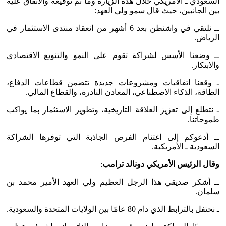
السعودي ـ الأمريكي خلال هذه الزيارة وما تم توقيعه والاتفاق عليه
بين الجانبين، حيث قال سمو ولي العهد:
ــ نلتقي في واشنطن بعد 6 أشهر من انعقاد منتدى الاستثمار في
الرياض.
ــ وضعنا الأسس لشراكة تقوم على النمو والتنويع الاقتصادي
والابتكار.
ـ وقعنا اتفاقيات ومشروعات جديدة تتضمن قطاعات الدفاع،
الطاقة، الذكاء الاصطناعي، المعادن النادرة، والقطاع المالي.
ـ نتطلع إلى تعزيز العلاقة التاريخية، وتطوير الاستثمار بما يواكب
طموحاتنا.
ــ أدعوكم إلى اغتنام الفرص الجاذبة التي توفرها الشراكة
السعودية ـ الأمريكية.
وقال الرئيس الأمريكي دونالد ترامب
:
ــ أشكر صديقي هذا الرجل العظيم ولي العهد الأمير محمد بن
سلمان.
ـ نحتفل بالترابط الذي دام 80 عامًا بين الولايات المتحدة والسعودية.