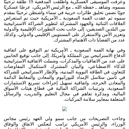
وعزفت الموسيقى العسكرية وأطلقت المدفعية 19 طلقة ترحيبًا
بسموه، وشاهد ـ حفظه الله ـ مع الرئيس الأمريكي، عرضًا عسكريًا
جويًا تضمن تحليق طائرات حربية في سماء واشنطن ترحيبًا بمقدم
سموه ثم عقدت القمة السعودية ـ الأمريكية حيث تم استعراض
العلاقات الثنائية والجهود المشتركة لتطوير الشراكة الاستراتيجية
بين البلدين الصديقين، إلى جانب بحث التطورات الإقليمية والدولية
وتعزيز الأمن والاستقرار على المستويين الإقليمي والدولي، وكذلك
عدد من القضايا ذات الاهتمام المشترك.
وفي نهاية القمة السعودية ـ الأمريكية تم التوقيع على اتفاقية
الدفاع الاستراتيجي بين المملكة وأمريكا، إلى جانب توقيع الجانبين
على عدد من الاتفاقيات والمذكرات، وشملت الاتفاقية الاستراتيجية
للذكاء الاصطناعي، والبيان المشترك لاستكمال المفاوضات
للتعاون في الطاقة النووية المدنية، والإطار الاستراتيجي للشراكة
في تأمين سلاسل الإمداد لليورانيوم والمعادن والمغانط الدائمة
والمعادن الحرجة، واتفاقية تسهيل إجراءات تسريع الاستثمارات
السعودية، وترتيبات الشراكة المالية في قطاع هيئات الأسواق
المالية، ومذكرة تفاهم في مجال التعليم والتدريب، والرسائل
المتعلقة بمعايير سلامة المركبات.
وجاءت التصريحات من جانب سمو ولي العهد رئيس مجاس
الوزراء، والرئيس الأمريكي ترامب لتعكس الاتفاق والوفاق