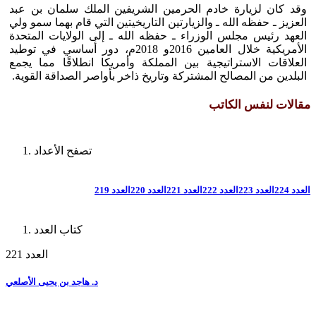
وقد كان لزيارة خادم الحرمين الشريفين الملك سلمان بن عبد
العزيز ـ حفظه الله ـ والزيارتين التاريخيتين التي قام بهما سمو ولي
العهد رئيس مجلس الوزراء ـ حفظه الله ـ إلى الولايات المتحدة
الأمريكية خلال العامين 2016و 2018م، دور أساسي في توطيد
العلاقات الاستراتيجية بين المملكة وأمريكا انطلاقًا مما يجمع
البلدين من المصالح المشتركة وتاريخ ذاخر بأواصر الصداقة القوية.
مقالات لنفس الكاتب
تصفح الأعداد
العدد 224
العدد 223
العدد 222
العدد 221
العدد 220
العدد 219
كتاب العدد
العدد 221
د. هاجد بن يحيى الأصلعي