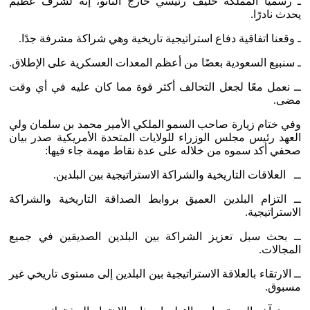
ـ رسميًا المملكة حليف رئيسي خارج الناتو، إنه لشرف عظيم
يحدث نادرًا.
ـ وقعنا اتفاقية دفاع استراتيجية تاريخية وهي شراكة مشرفة جدًا.
ـ سنبيع السعودية بعضًا من أعظم المعدات العسكرية على الإطلاق.
ــ نعمل معًا لجعل التحالف أكثر قوة مما كان عليه في أي وقت
مضى.
وفي ختام زيارة صاحب السمو الملكي الأمير محمد بن سلمان ولي
العهد رئيس مجلس الوزراء للولايات المتحدة الأمريكية صدر بيان
صحفي أكد سموه من خلاله على عدة نقاط مهمة جاء فيها:
ــ العلاقات التاريخية والشراكة الاستراتيجية بين البلدين.
ــ التزام البلدين العميق بروابط الصداقة التاريخية والشراكة
الاستراتيجية.
ــ بحث سبل تعزيز الشراكة بين البلدين الصديقين في جميع
المجالات.
ــ الارتقاء بالعلاقة الاستراتيجية بين البلدين إلى مستوى تاريخي غير
مسبوق.