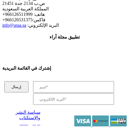
ص.ب 2134 جدة 21451
المملكة العربية السعودية
+هاتف: 966126511999
+فاكس:966126531375
:البريد الإلكتروني
info@araa.sa
تطبيق مجلة آراء
إشترك في القائمة البريدية
سياسة النشر
والإستكتاب
/ جميع الحقوق
محفوظة آراء 2014 -