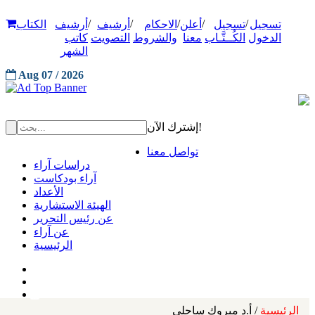
/
/
/
/
/
تسجيل
تسجيل
أعلن
الاحكام
أرشيف
أرشيف
الكتاب
الدخول
الكُــتَّـاب
معنا
والشروط
التصويت
كاتب
الشهر
Aug 07 / 2026
إشترك الآن!
تواصل معنا
دراسات آراء
آراء بودكاست
الأعداد
الهيئة الاستشارية
عن رئيس التحرير
عن آراء
الرئيسية
الرئيسية
/ أ.د مبروك ساحلي