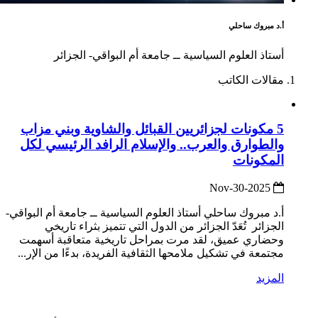
أ.د مبروك ساحلي
أستاذ العلوم السياسية ــ جامعة أم البواقي- الجزائر
مقالات الكاتب
5 مكونات لجزائريين القبائل والشاوية وبني مزاب
والطوارق والعرب.. والإسلام الرافد الرئيسي لكل
المكونات
2025-Nov-30
أ.د مبروك ساحلي أستاذ العلوم السياسية ــ جامعة أم البواقي-
الجزائر تُعَدّ الجزائر من الدول التي تتميز بثراء تاريخي
وحضاري عميق، لقد مرت بمراحل تاريخية متعاقبة أسهمت
مجتمعة في تشكيل ملامحها الثقافية الفريدة، بدءًا من الإر...
المزيد