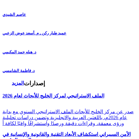
عاصم الشيدي
عميد طيار ركن ـ م .أسعد عوض الزعبي
د. هيله حمد المكيمي
د. فاطمة الشامسي
إصدارات
المزيد
الملف الاستراتيجي لمركز الخليج للأبحاث لعام 2026
صدر عن مركز الخليج للأبحاث الملف الاستراتيجي السنوي مع بداية
عام 2026م، باللغتين العربية والانجليزية وتضمن دراسات تحليلية
ورؤى معمقة، وقراءات دقيقة ورصدًا واستشرافًا وافيًا لكافة أ
الأمن السيبراني استكشاف الأبعاد التقنية والقانونية والإنسانية في