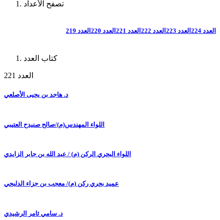
تصفح الأعداد
العدد 224
العدد 223
العدد 222
العدد 221
العدد 220
العدد 219
كتاب العدد
العدد 221
د. هاجد بن يحيى الأصلعي
اللواء المهندس(م)/صالح صنيدح العتيبي
اللواء البحري الركن (م) / عبد الله بن جابر الزايدي
عميد بحري ركن (م)/ معجب بن جزاء الدلبحي
د. سامي ثامر الرشيدي