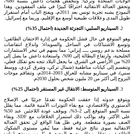
الولايات المتحدة وتركيا؛ وتنخفض هجمات داعش بنسبة 80%،
وتحقق العدالة الانتقالية اختراقًا كبيرًا في ملف المفقودين. وهذا
النموذج يشبه تجربة تونس بعد 2011م، ويفتح الباب أمام استقرار
طويل المدى وعلاقات طبيعية أوسع مع الإقليم، وربما مع إسرائيل.
السيناريو السلبي: التجزئة الجديدة (احتمال 35
%
)
وهو المتوقع في حال فشل الحكومة في إدارة الاحتقان الطائفي؛
وتوسع الاشتباكات في الساحل والسويداء؛ واندلاع انتفاضات
مسلحة بدعم روسي ــــ إيراني؛ مما يسهم في تبخر الاستثمارات
الخليجية، وارتفاع البطالة إلى 90%، واستعادة داعش ما يصل إلى
20% من الأراضي في الشرق. ما يجعل البلاد تتجه نحو تفكك فعلي،
وتنقسم إلى كيانات مناطقية (شمال تركي، وشرق كردي، ووسط
سني)، في سيناريو مشابه للعراق 2003–2014م، وتتفاقم موجات
النزوح إلى أكثر من 20 مليون شخص بحلول 2030م.
السيناريو المتوسط: الانتقال غير المستقر (احتمال 25
%
)
ويتوقع حدوثه إذا حققت الحكومة تقدمًا جزئيًا في الإصلاح
الدستوري والاقتصادي، مع بقاء التوترات الأمنية قائمة. مما يقلل
نسبة النمو المتوقع إلى 2–3%، ويوقف عودة اللاجئين عند 50%
على الأكثر. وقد يواكب ذلك استمرار الخلافات مع SDF، وبقاء
العنف بصورة متقطعة. وفي ظل هذا الواقع لن تحقق العدالة
الانتقالية سوى نتائج جزئية فقط، مما يُبقي مستوى الشكوك
الطائفية مرتفعًا. وبذلك يصبح الوضع قريبًا من نموذج لبنان: