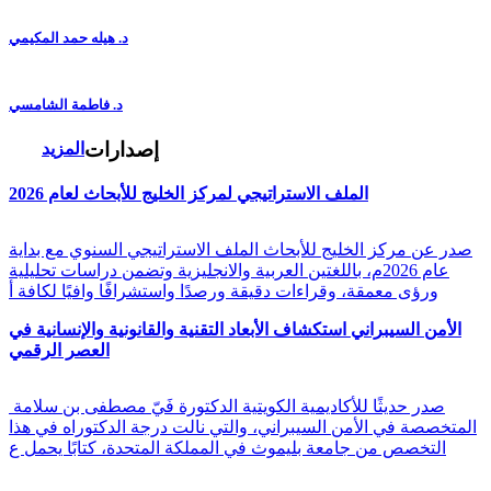
د. هيله حمد المكيمي
د. فاطمة الشامسي
إصدارات
المزيد
الملف الاستراتيجي لمركز الخليج للأبحاث لعام 2026
صدر عن مركز الخليج للأبحاث الملف الاستراتيجي السنوي مع بداية
عام 2026م، باللغتين العربية والانجليزية وتضمن دراسات تحليلية
ورؤى معمقة، وقراءات دقيقة ورصدًا واستشرافًا وافيًا لكافة أ
الأمن السيبراني استكشاف الأبعاد التقنية والقانونية والإنسانية في
العصر الرقمي
صدر حديثًا للأكاديمية الكويتية الدكتورة فَيّ مصطفى بن سلامة
المتخصصة في الأمن السيبراني، والتي نالت درجة الدكتوراه في هذا
التخصص من جامعة بليموث في المملكة المتحدة، كتابًا يحمل ع