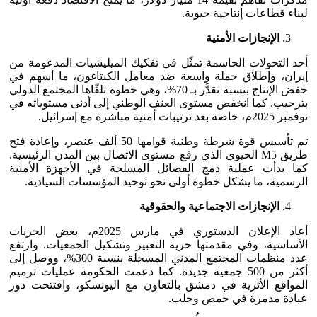
لبناء قطاعات إنتاجية حيوية.
الإنجازات الأمنية
أحد التحولات الحاسمة تمثّل في تفكيك الميليشيات المدعومة من
إيران، وإطلاق حملة واسعة ضد معامل الكبتاغون، ما أسهم في
خفض الإنتاج بنسبة تقدَّر بـ 70%، وهي خطوة تلقّاها المجتمع الدولي
بترحيب. كما انخفض مستوى العنف الوطني إلى أدنى مستوياته في
نوفمبر 2025م، خاصة بعد ترتيبات أمنية مباشرة مع إسرائيل.
تم تأسيس قوة شرطة وطنية قوامها 50 ألف عنصر، وإعادة فتح
طريق M5 الحيوي الذي رفع مستوى الاتصال بين المدن الرئيسية.
كما بدأت عملية دمج الفصائل المسلحة في الأجهزة الأمنية
الرسمية، ما يشكل خطوة أولى نحو توحيد المؤسسات السيادية.
الإنجازات الاجتماعية والحقوقية
أعاد الإعلان الدستوري في مارس 2025م، بعض الحريات
الأساسية، وفي مقدمتها حرية التعبير وتشكيل الجمعيات. وارتفع
عدد منظمات المجتمع المدني المسجلة بنسبة 300%، ووصل إلى
أكثر من 500 جمعية جديدة. كما دعمت الحكومة عمليات ترميم
المواقع الأثرية في دمشق بالتعاون مع اليونسكو، وافتتحت دور
عبادة مدمرة في حمص وحلب.