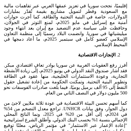
إقليميًا، نجحت سوريا في تعزيز عمقها العربي عبر تفاهمات مالية
مع السعودية وقطر لتمويل مشاريع بقيمة تُقدّر بمليارات
الدولارات، خاصة في البنية التحتية والطاقة. كما أجرت حوارات
أمنية مع إسرائيل في مايو 2025م، لمنع التوتر في الجولان،
وحافظت على سياسة عدم التصعيد مع إيران بعد انتهاء وجود
ميليشياتها في سوريا. وانضمت البلاد رسميًا إلى منظمة التعاون
الإسلامي كعضو كامل في سبتمبر 2025م، ما أعاد دمجها في
المحيط الإسلامي.
الإنجازات الاقتصادية
أفرز رفع العقوبات الغربية عن سوريا بوادر تعافٍ اقتصادي مبكر.
فقد أشار صندوق النقد الدولي في يونيو 2025م، إلى زيادة الأنشطة
التجارية، وعودة الاستثمارات الخليجية، منها عقود في الطاقة
وتطوير البنية التحتية. وتمكنت الحكومة من إعادة تشغيل حقول
النفط إلى 95 ألف برميل يوميًا، فيما بلغت صادرات الفوسفات نحو
500 مليون دولار في النصف الثاني من العام.
كما أسهم تحسن البيئة الاقتصادية في عودة ثلاثة ملايين لاجئ من
دول الجوار، وفق بيانات UNHCR. تراجع معدل التضخم من 54%
في 2024م، إلى أقل من 20% في 2025، ونما الناتج المحلي
الإجمالي بنسبة 1% بحسب البنك الدولي. وأطلق الشرع استراتيجية
"إعادة الإعمار عبر الاستثمار" في مؤتمر الرياض، معلنًا توقيع
مذكرات تفاهم بقيمة 14 مليار دولار، ما يمنح الاقتصاد دفعة أولية