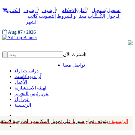
/
/
/
/
/
تسجيل
تسجيل
أعلن
الاحكام
أرشيف
أرشيف
الكتاب
الدخول
الكُــتَّـاب
معنا
والشروط
التصويت
كاتب
الشهر
Aug 07 / 2026
إشترك الآن!
تواصل معنا
دراسات آراء
آراء بودكاست
الأعداد
الهيئة الاستشارية
عن رئيس التحرير
عن آراء
الرئيسية
الرئيسية
/ يتوقف نجاح سوريا على تحويل المكاسب الخارجية لاست