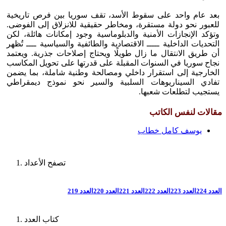
بعد عام واحد على سقوط الأسد، تقف سوريا بين فرص تاريخية
للعبور نحو دولة مستقرة، ومخاطر حقيقية للانزلاق إلى الفوضى.
وتؤكد الإنجازات الأمنية والدبلوماسية وجود إمكانات هائلة، لكن
التحديات الداخلية ـــــ الاقتصادية والطائفية والسياسية ــــ تُظهر
أن طريق الانتقال ما زال طويلًا ويحتاج إصلاحات جذرية. ويعتمد
نجاح سوريا في السنوات المقبلة على قدرتها على تحويل المكاسب
الخارجية إلى استقرار داخلي ومصالحة وطنية شاملة، بما يضمن
تفادي السيناريوهات السلبية والسير نحو نموذج ديمقراطي
يستجيب لتطلعات شعبها.
مقالات لنفس الكاتب
يوسف كامل خطاب
تصفح الأعداد
العدد 224
العدد 223
العدد 222
العدد 221
العدد 220
العدد 219
كتاب العدد