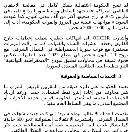
لم تنجح الحكومة الانتقالية بشكل كامل في معالجة الاحتقان
الطائفي المتراكم. فقد شهد الساحل ووسط سوريا مذابح دامية في
مارس 2025 م، راح ضحيتها أكثر من ألف مدني علوي، كما شهدت
السويداء مواجهات عنيفة بين الدروز والقوات الحكومية، أدت إلى
مقتل ما بين 1000–2000 شخص.
وأشارت OHCHR إلى انتهاكات خطيرة شملت إعدامات خارج
القانون وخطف عشرات النساء والفتيات. كما ما زالت التوترات
مستمرة مع قوات سوريا الديمقراطية في الشمال الشرقي، مع
نزوح 1.1 مليون شخص في مطلع 2025. هذه التطورات تعكس
فجوة عميقة في محاولات تطبيق نموذج "الديمقراطية التوافقية"
الذي تتطلبه البنية الطائفية المتعددة لسوريا.
التحديات السياسية والحقوقية
تعتمد الحكومة على دائرة ضيقة من المقربين للرئيس الشرع، ما
يثير مخاوف من إعادة إنتاج نمط استبدادي جديد. ورغم ازدياد
الجمعيات المدنية، لم تُصدر الحكومة قوانين جديدة للأحزاب أو
المجتمع المدني، ما يبقي النشاط العام مقيدًا.
تقدمت العدالة الانتقالية ببطء شديد؛ انتهاكات جديدة سُجلت في
الشمال الشرقي، واستمرت الاعتقالات العشوائية (نحو 600 حالة).
كما يشكل غياب الثقة المجتمعية عقبة أمام المصالحة، حيث عبّر
جزء كبير من السكان عن مخاوف متزايدة من التفكك الطائفي.