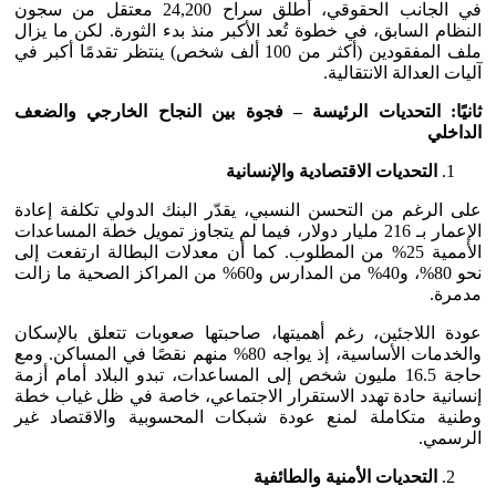
في الجانب الحقوقي، أُطلق سراح 24,200 معتقل من سجون
النظام السابق، في خطوة تُعد الأكبر منذ بدء الثورة. لكن ما يزال
ملف المفقودين (أكثر من 100 ألف شخص) ينتظر تقدمًا أكبر في
آليات العدالة الانتقالية.
ثانيًا: التحديات الرئيسة – فجوة بين النجاح الخارجي والضعف
الداخلي
التحديات الاقتصادية والإنسانية
على الرغم من التحسن النسبي، يقدّر البنك الدولي تكلفة إعادة
الإعمار بـ 216 مليار دولار، فيما لم يتجاوز تمويل خطة المساعدات
الأممية 25% من المطلوب. كما أن معدلات البطالة ارتفعت إلى
نحو 80%، و40% من المدارس و60% من المراكز الصحية ما زالت
مدمرة.
عودة اللاجئين، رغم أهميتها، صاحبتها صعوبات تتعلق بالإسكان
والخدمات الأساسية، إذ يواجه 80% منهم نقصًا في المساكن. ومع
حاجة 16.5 مليون شخص إلى المساعدات، تبدو البلاد أمام أزمة
إنسانية حادة تهدد الاستقرار الاجتماعي، خاصة في ظل غياب خطة
وطنية متكاملة لمنع عودة شبكات المحسوبية والاقتصاد غير
الرسمي.
التحديات الأمنية والطائفية