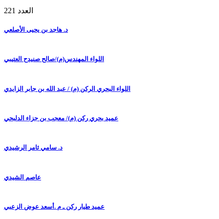
العدد 221
د. هاجد بن يحيى الأصلعي
اللواء المهندس(م)/صالح صنيدح العتيبي
اللواء البحري الركن (م) / عبد الله بن جابر الزايدي
عميد بحري ركن (م)/ معجب بن جزاء الدلبحي
د. سامي ثامر الرشيدي
عاصم الشيدي
عميد طيار ركن ـ م .أسعد عوض الزعبي