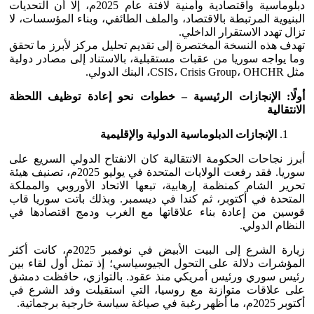
دبلوماسية واقتصادية وأمنية لافتة عام 2025م، إلا أن التحديات
البنيوية المرتبطة بالاقتصاد، والملف الطائفي، وبناء المؤسسات، لا
تزال تهدد الاستقرار الداخلي.
تهدف هذه النسخة المختصرة إلى تقديم تحليل مركز لأبرز ما تحقق
وما يواجه سوريا من عقبات مستقبلية، بالاستناد إلى مصادر دولية
مثل CSIS، Crisis Group، OHCHR، البنك الدولي.
أولًا: الإنجازات الرئيسية – خطوات نحو إعادة توظيف اللحظة
الانتقالية
الإنجازات الدبلوماسية الدولية والإقليمية
أبرز نجاحات الحكومة الانتقالية كان الانفتاح الدولي السريع على
سوريا. فقد رفعت الولايات المتحدة في يوليو 2025م، تصنيف هيئة
تحرير الشام كمنظمة إرهابية، تبعها الاتحاد الأوروبي والمملكة
المتحدة في أكتوبر، ثم كندا في ديسمبر. وبذلك باتت سوريا قاب
قوسين من إعادة بناء علاقاتها مع الغرب ودمج اقتصادها في
النظام الدولي.
زيارة الشرع إلى البيت الأبيض في نوفمبر 2025م، كانت أكثر
المؤشرات دلالة على التحول الجيوسياسي؛ إذ تمثل أول لقاء بين
رئيس سوري ورئيس أمريكي منذ عقود. بالتوازي، حافظت دمشق
على علاقات متوازنة مع روسيا، التي استقبلت وفد الشرع في
أكتوبر 2025م، ما أظهر رغبة في صياغة سياسة خارجية برجماتية.