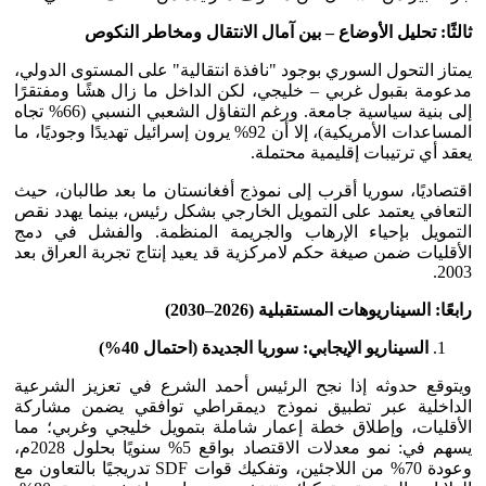
ثالثًا: تحليل الأوضاع – بين آمال الانتقال ومخاطر النكوص
يمتاز التحول السوري بوجود "نافذة انتقالية" على المستوى الدولي،
مدعومة بقبول غربي – خليجي، لكن الداخل ما زال هشًا ومفتقرًا
إلى بنية سياسية جامعة. ورغم التفاؤل الشعبي النسبي (66% تجاه
المساعدات الأمريكية)، إلا أن 92% يرون إسرائيل تهديدًا وجوديًا، ما
يعقد أي ترتيبات إقليمية محتملة.
اقتصاديًا، سوريا أقرب إلى نموذج أفغانستان ما بعد طالبان، حيث
التعافي يعتمد على التمويل الخارجي بشكل رئيس، بينما يهدد نقص
التمويل بإحياء الإرهاب والجريمة المنظمة. والفشل في دمج
الأقليات ضمن صيغة حكم لامركزية قد يعيد إنتاج تجربة العراق بعد
2003.
رابعًا: السيناريوهات المستقبلية (2026–2030)
السيناريو الإيجابي: سوريا الجديدة (احتمال 40
%
)
ويتوقع حدوثه إذا نجح الرئيس أحمد الشرع في تعزيز الشرعية
الداخلية عبر تطبيق نموذج ديمقراطي توافقي يضمن مشاركة
الأقليات، وإطلاق خطة إعمار شاملة بتمويل خليجي وغربي؛ مما
يسهم في: نمو معدلات الاقتصاد بواقع 5% سنويًا بحلول 2028م،
وعودة 70% من اللاجئين، وتفكيك قوات SDF تدريجيًا بالتعاون مع