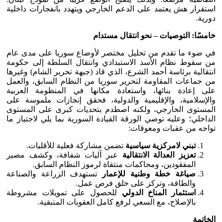
استقرار هش يعتمد على الدعم الخارجي ويتهدد بانفجارات داخلية
دورية.
خامسًا: التوصيات – نحو انتقال مستدام
في ضوء ما تقدم من تحليل مختصر لأوضاع سوريا على مدى عام
من سقوط نظام الأسد الاستبدادي وانتقال السلطة إلى حكومة
انتقالية برئاسة أحمد الشرع، الذي قاد (جبهة تحرير الشام) وغيرها
من جماعات المقاومة لتحرير سوريا من النظام السابق، والعمل
على إعادة بنائها، واستعادة مكانها في المنظومة العربية
والإسلامية، والإقليمية والدولية، فحقق إنجازات ملموسة على
المستوى الخارجي، ولكنه اصطدم بتحديات كبرى على المستوى
الداخلي؛ وعليه توصي الورقة القيادة السورية بما يلي لاجتياز ما
تواجه من عقبات ومعوقات:
تبني لامركزية سياسية
تضمن مشاركة فعلية للأقليات.
تعزيز العدالة الانتقالية
عبر آليات شفافة، وكشف مصير
المفقودين، ومحاكمات منتقاة لرموز النظام السابق.
صياغة خطة وطنية للإعمار
تستهدف الزراعة والصناعة
والطاقة، وتركز على خلق فرص عمل.
استثمار المناخ الدولي
للحصول على تمويلات مشروطة
بالإصلاح، مع السعي لرفع كامل العقوبات المتبقية.
الخاتمة