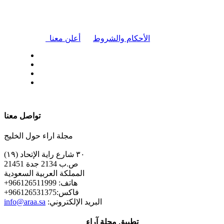
|
الأحكام والشروط
أعلن معنا
| تابعنا على
تواصل معنا
مجلة اراء حول الخليج
٣٠ شارع راية الإتحاد (١٩)
ص.ب 2134 جدة 21451
المملكة العربية السعودية
+هاتف: 966126511999
+فاكس:966126531375
:البريد الإلكتروني
info@araa.sa
تطبيق مجلة آراء