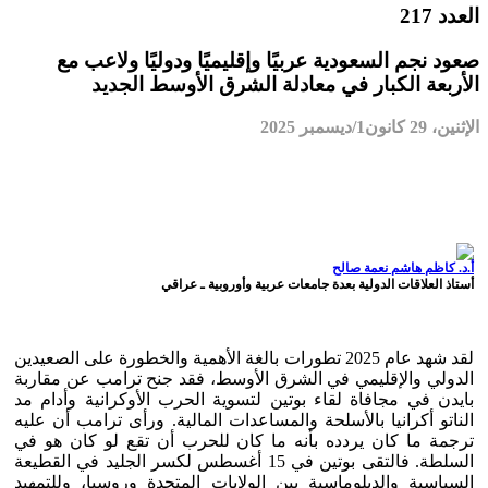
العدد 217
صعود نجم السعودية عربيًا وإقليميًا ودوليًا ولاعب مع
الأربعة الكبار في معادلة الشرق الأوسط الجديد
الإثنين، 29 كانون1/ديسمبر 2025
أ.د. كاظم هاشم نعمة صالح
أستاذ العلاقات الدولية بعدة جامعات عربية وأوروبية ـ عراقي
لقد شهد عام 2025 تطورات بالغة الأهمية والخطورة على الصعيدين
الدولي والإقليمي في الشرق الأوسط، فقد جنح ترامب عن مقاربة
بايدن في مجافاة لقاء بوتين لتسوية الحرب الأوكرانية وأدام مد
الناتو أكرانيا بالأسلحة والمساعدات المالية. ورأى ترامب أن عليه
ترجمة ما كان يردده بأنه ما كان للحرب أن تقع لو كان هو في
السلطة. فالتقى بوتين في 15 أغسطس لكسر الجليد في القطيعة
السياسية والدبلوماسية بين الولايات المتحدة وروسيا، وللتمهيد