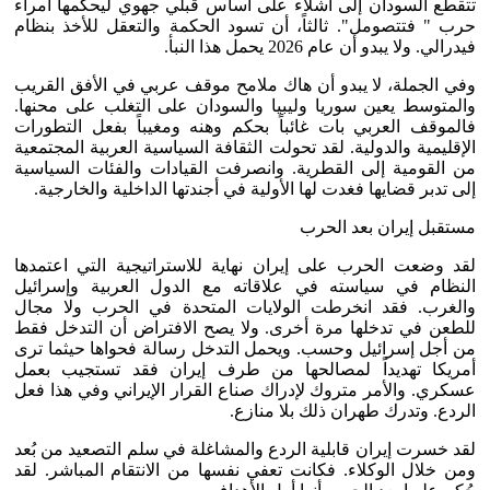
تتقطع السودان إلى أشلاء على أساس قبلي جهوي ليحكمها أمراء
حرب " فتتصومل". ثالثاً، أن تسود الحكمة والتعقل للأخذ بنظام
فيدرالي. ولا يبدو أن عام 2026 يحمل هذا النبأ.
وفي الجملة، لا يبدو أن هاك ملامح موقف عربي في الأفق القريب
والمتوسط يعين سوريا وليبيا والسودان على التغلب على محنها.
فالموقف العربي بات غائباً بحكم وهنه ومغيباً بفعل التطورات
الإقليمية والدولية. لقد تحولت الثقافة السياسية العربية المجتمعية
من القومية إلى القطرية. وانصرفت القيادات والفئات السياسية
إلى تدبر قضايها فغدت لها الأولية في أجندتها الداخلية والخارجية.
مستقبل إيران بعد الحرب
لقد وضعت الحرب على إيران نهاية للاستراتيجية التي اعتمدها
النظام في سياسته في علاقاته مع الدول العربية وإسرائيل
والغرب. فقد انخرطت الولايات المتحدة في الحرب ولا مجال
للطعن في تدخلها مرة أخرى. ولا يصح الافتراض أن التدخل فقط
من أجل إسرائيل وحسب. ويحمل التدخل رسالة فحواها حيثما ترى
أمريكا تهديداً لمصالحها من طرف إيران فقد تستجيب بعمل
عسكري. والأمر متروك لإدراك صناع القرار الإيراني وفي هذا فعل
الردع. وتدرك طهران ذلك بلا منازع.
لقد خسرت إيران قابلية الردع والمشاغلة في سلم التصعيد من بُعد
ومن خلال الوكلاء. فكانت تعفي نفسها من الانتقام المباشر. لقد