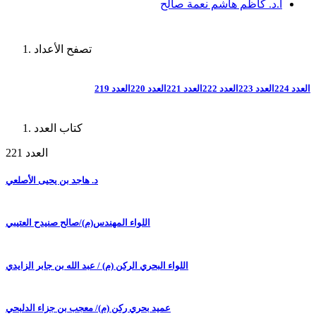
أ.د. كاظم هاشم نعمة صالح
تصفح الأعداد
العدد 224
العدد 223
العدد 222
العدد 221
العدد 220
العدد 219
كتاب العدد
العدد 221
د. هاجد بن يحيى الأصلعي
اللواء المهندس(م)/صالح صنيدح العتيبي
اللواء البحري الركن (م) / عبد الله بن جابر الزايدي
عميد بحري ركن (م)/ معجب بن جزاء الدلبحي