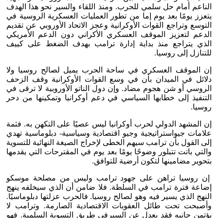
الناعم أمام حل سلمي للحرب. ومنذ اللقاء والسير نحو هذا الهدف
يتعزز يومًا بعد يوم إما من تطور العمليات العسكرية الروسية في
التوسع وتراجع القوات الأوكرانية وعجز الاتحاد الأوروبي عن تقديم
الدعم لتعزيز الموقف العسكري الأكراني دون الدعم الأمريكي
الذي يتراجع منذ بداية إدارة ترامب بهدف الضغط على كييف
للتنازل إلى روسيا.
إن الموقف العسكري في ساحة الحرب يميل لصالح روسيا ولا
دلائل في الميدان بأن في وسع القوات الأوكرانية وقف الزحف
الروسي أو شن هجوم مضاد. وإن دول الناتو الأوروبية لا ترقى في
التنفيذ إلى خطابها السياسي في دعم أوكرانيا وتمكينها من دحر
روسيا.
إن المشهد الدولي لحرب أوكرانيا ليس عصيًا على التكهن به. فثمة
علامات جيواستراتيجية وجيو اقتصادية وسياسية- دبلوماسية تهدي
إلى القول بأن ترامب سيهم الخطى لإخراج الصيغة النهائية للتسوية
والتي باتت تتبلور وضوحًا يومًا بعد يوم في المقترحات التي يقدمها
بتحوير مضامينها لتكون أرضية للتوافق.
إن روسيا تراهن على جهود ترامب وليس من مصلحة موسكو
إضاعة فترة ترامب في السلطة. فلا ضامن أن الذي سيخلفه ينهج
النهج الذي يسير فيه وهو لصالح روسيا. فالحرب عزلتها دبلوماسيًا.
وأصبحت تحت طائل العقوبات الاقتصادية الصارمة. وترامب لا
يؤتمن جانبه فقد يعدل عن السيرفي طريق التسوية السلمية. فهو