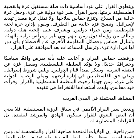
وينطوي القرار على بنود أساسية ذات صلة بمستقبل غزة والقضية
الفلسطينة برمتها. يجيز القرار نشر قوة دولية في غزة. وجعل غزة
خالية من السلاح. وتنزع حماس سلاحها. ولا تمثل غزة مصدر تهديد
لإسرائيل. وتصبح غزة خالية من التطرف. ويقوم بإدارة غزة لجنة
فلسطينية ومن خبراء دوليين. ويشرف على اللجنة هيئة دولية.
وتتألف من رؤساء دول ومن بينهم توني بلير. ويترأس ترامب الهيئة.
وتتنازل حماس وفصائل المقاومة الأخرى عن الاضطلاع بأي دور
لها في إدارة غزة. وترسل المساعدات بعد الموافقة على القرار.
ورفضت حماس القرار. و أعابت عليه بأنه يفرض واقعًا سياسيًا
وجغرافيًا جديدًا. ولا يؤكد السلطة الفلسطينية. ويفصل غزة عن
الضفة الغربية. ويتنكر لمبدأ قيام الدولتين. ويلبي شروط إسرائيل.
وينفي حق الفلسطينيين في إدارة أرضهم. ويملي الوصاية الدولية
على غزة، ومن جهتها رحبت المنظمة الفلسطينية بالقرار. وقرأت
فيه محاسن. وأبدت استعدادها للانخراط في تنفيذه.
المشاهد المحتملة في المدى القريب
ويتعذر سبر القرار الأاممي في سياق الرؤية المستقبلية. فلا يعني
أن النص اللغوي للقرار سيكون الهادي والمرشد لتنفيذه، بل
القراءات المتضاربة له.
فمن ناحية، إن الولايات المتحدة صاحبة القرار والمتحمسة له. ومن
ناحية أخرى، يحظى بتأييد الدول الغربية. ولم تعترض عليه الدول