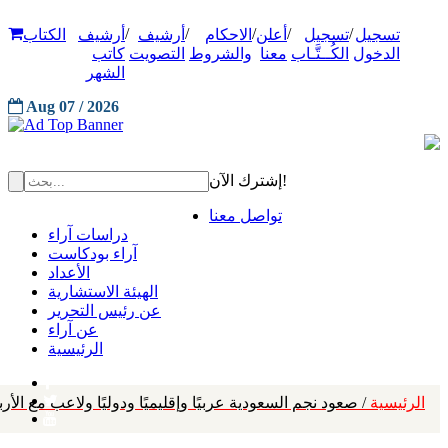
/
/
/
/
/
تسجيل
تسجيل
أعلن
الاحكام
أرشيف
أرشيف
الكتاب
الدخول
الكُــتَّـاب
معنا
والشروط
التصويت
كاتب
الشهر
Aug 07 / 2026
إشترك الآن!
تواصل معنا
دراسات آراء
آراء بودكاست
الأعداد
الهيئة الاستشارية
عن رئيس التحرير
عن آراء
الرئيسية
الرئيسية
/ صعود نجم السعودية عربيًا وإقليميًا ودوليًا ولاعب مع الأ