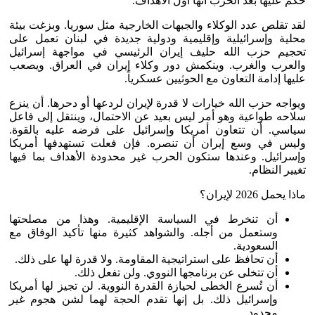
حُكم عليها بعد الحرب أنها أول الأهداف.
لقد تقلص عدد الوكلاء والجبهات الخارجية مثل سوريا. وبزغت بيئة
محلية وإسرائيلية وإقليمية ودولية جديدة في لبنان تعمل على
تحجيم حزب الله حليف إيران الرئيسي في مواجهة إسرائيل
والعرب والغرب. وينكمش دور وكلاء إيران في العراق. ويصعب
عليها إدامة التعاون مع الحوثيين عسكرياً.
ويواجه حزب الله خيارات لا قدرة لإيران لردعها أو دحرها. أن ينزع
سلاحه طواعية وهو أمر ليس بعيد عن الاحتمال، وينتقل إلى فاعل
سياسي. أن تتعاون أمريكا وإسرائيل على فرضه عليه بالقوة.
وليس في وسع إيران أن تنصره. فإن فعلت تستهدفها أمريكا
وإسرائيل. وعندها ستكون الحرب غير محدودة الأهداف بما فيها
تغيير النظام.
ماذا يحمل 2026 لإيران؟
أن تنخرط في السياسة الإقليمية. وهذا من مصلحتها
وستعمل من أجله. والشواهد كثيرة منها تأكيد الوفاق مع
السعودية.
أن تحافظ على استراتيجية المقاومة. ولا قدرة لها على ذلك.
أن تتخلى عن برنامجها النووي. ولن تفعل ذلك.
أن تُسرع الخطى لحيازة القدرة النووية. لن تجيز لها أمريكا
وإسرائيل ذلك. بل إنها تقدم الحجة لهما لشن هجوم غير
محدود.