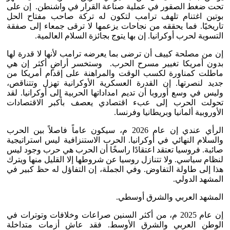
تحت ضغط الصقور في عملية صناعة القرار في واشنطن. إن على
بوتين اغتنام تلهف ترامب لتكون له تركة صاحب مفتاح الحل
تاريخيًا. فما يحققه من نجاحات يزعمها لا ترقى جمعاء إلى صفقة
التسوية لحرب أوكرانيا. إن بها يتوج بجائزة السلام العالمية.
إن من مصلحة كييف أن ترضى بما يعرضه ترامب لأنها لا قدرة لها
بدون أمريكا تغيير مسرح الحرب. وستخسر أراضٍ أكثر إن هي
ماطلت كمناورة لكسب الوقت والمراهنة على إقدام أمريكا من
جديد لنصرتها. إن القدرة العسكرية الأوكرانية تهزل وتتناقص،
وليس في وسع أوروبا أن تديم امداداتها الحربية إلى أوكرانيا. لقد
تحولت الحرب إلى عبء اقتصادي يعصف بأكبر الاقتصادات
الأوروبية ألمانيا وبريطانيا وفرنسا.
الرأي عندي إن عام 2026 م، سيكون عاماً فاصلاً بين الحرب
والسلام النهائي في أوكرانيا. الحرب الاستنزافية ليس استراتيجية
صائبة. فروسيا تعتقد اعتقادًا راسخًا أن الحرب هي حرب وجود ليس
لنظام سياسي. ولا تتنازل روسيا عن شروطها إلا القليل منها ويترك
هذا إلى طاولة التفاوض. وفي الجملة، إن التفاؤل له حظ كبير في
المشهد الدولي.
المشهد العربي والشرق أوسطي.
إن عام 2025 م، من أكثر السنين صراعات وخلافات وتوترات في
الوطن العربي والشرق الأوسط. فقد عاش أزمات متداخلة