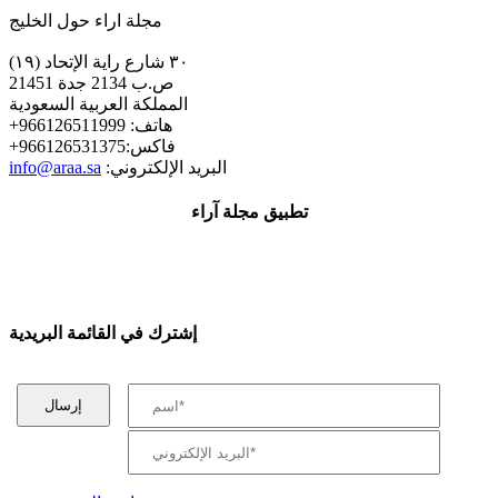
مجلة اراء حول الخليج
٣٠ شارع راية الإتحاد (١٩)
ص.ب 2134 جدة 21451
المملكة العربية السعودية
+هاتف: 966126511999
+فاكس:966126531375
:البريد الإلكتروني
info@araa.sa
تطبيق مجلة آراء
إشترك في القائمة البريدية