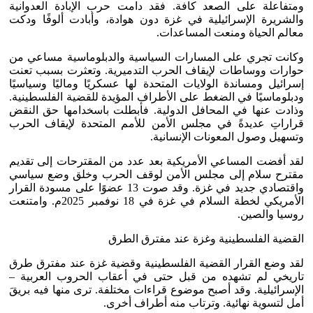
ومتفاعلة على الصعد كافة. فقد دامت حرب الإبادة العدوانية
والشريرة الإسرائيلية في غزة دون هوادة، وأبادت ألوفًا ودكت
معالم الحياة ومنعت المساعدات.
وكانت تجري على المسارات السياسية والدبلوماسية مساعي من
حوارات ووساطات لإيقاف الحرب التدميرية. وتعثرت بسبب تعنت
إسرائيل ومساندة الولايات المتحدة لها عسكريًا وماليًا وسياسيًا
ودبلوماسيًا في الضغط على الأطراف المؤيدة للقضية الفلسطينية.
وذادت عنها في المحافل الدولية. فأبطلت باسخدامها حق النقض
قراراتِ عديدةً في مجلس الأمن للأمم المتحدة لإيقاف الحرب
وتسهيل وصول المعونات الإنسانية.
لقد أفضت المساعي الأمريكية بعد عدد من المقترحات إلى تقديم
مقترح سلام إلى مجلس الأمن لوقف الحرب وخلق وضع سياسي
واقتصادي جديد في غزة. وقد صوت 13 عضوًا على مسودة القرار
الأمريكي لخطة السلام في غزة في 18 نوفمبر 2025م. وامتنعت
روسيا والصين.
القضية الفلسطينية وغزة عند مفترق الطرق
لقد وضع القرار القضية الفلسطينية وقضية غزة عند مفترق طرق
تاريخي لم تشهده من قبل حتى في أعقاب الحروب العربية –
الإسرائيلية. وقد أصبح موضوع قراءات مختلفة. ترى منها فيه بريقَ
أمل لتسوية نهائية. وترتاب منه أطراف أخرى.