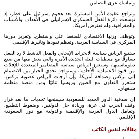
وتماسك عرى التضامن.
وتراجع عقيدة الأمن المشترك بعد هجوم إسرائيل على قطر، إذ
توسعت دائرة الفعل العسكري الإسرائيلي في الأهداف والأسباب
والجغرافية. ولم تعترض أمريكا.
وتوظف وزنها الاقتصادي للضغط على واشنطن. وتعزيز دورها
المركزي في السياسة العربية. وتعظم نفوذها وتاثيرها الإقليمي.
ستتبع الرياض سياسة الانخراط الإيجابي والفعل الناشط لا رد الفعل
تساوقًا مع معطيات البيئة الجديدة الآمرة والتي بعض منها من صنع
دبلوماسيتها، وستعزز الرياض سياسة المضامير المتعددة للإفلات
من قيود الاعتمادية الأحادية، وستواجه تحدي الخيار بين الانضمام
إلى بركس وصداقة أمريكا. وإن أرجأت الرياض عضوية بركس،
ستعزز التعاون مع الصين وروسيا ثنائيًا ومن منصة منظمة
شنغهاي.
إن صدقية الدور الجديد للسعودية سيمنحها تحديات ما بعد قرار
وقف الحرب في غزة، وريادة حل الدولتين، وضغوط التطبيع،
وتعامل الدول العربية والإقليمية والدولية مع دور السعودية
الإقليمي.
مقالات لنفس الكاتب