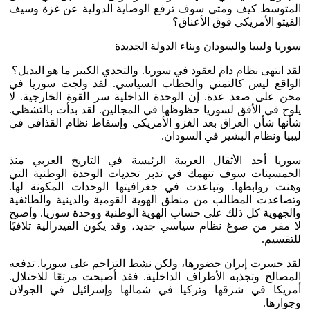
المتوسط كيف ومتى سوف ترفع الوصاية الدولية عن غزة وسيف
الفيتو الأمريكي فوق الأعناق؟
سوريا وليبيا والسودان وبناء الدولة الجديدة
لقد انتهى نظام دام لعقود في سوريا. والتحدي الكبير ما هو البديل؟
الواقع ليس كالتمني والخطاب السياسي. لقد ولجت سوريا في
محن على صعد عدة. إن الوحدة الداخلية سر القوة الخارجية. لا
يلوح في الأفق لسوريا حظوظها في المجالين. لقد بدأت بالتشظي.
شأنها شأن العراق بعد الغزو الأمريكي وإسقاط نظام القذافي في
ليبيا ونظام البشير في السودان.
سوريا أحد الأثقال العربية الرئيسة في التاريخ العربي منذ
الخمسينات سوف تنهمك في تدبر تحديات الوحدة الوطنية التي
وهنت روابطها. وتباعدت في جغرافيتها الوحدات المكونة لها.
وتصاعدت المطالب من منطق الهوية القومية والدينية والطائفية
والجهوية كل ذلك على حساب الهوية الوطنية ووحدة سوريا. وأصبح
لا مفر من صوغ نظام سياسي جديد، وقد يكون الفيدرالية تلافيًا
للتقسيم.
لقد خسرت إيران حضورها، ولكن نشط التزاحم على سوريا. تدفعه
المصالح وتجذبه الأطراف الداخلية. فقد أصبحت مرتعًا للاحتلال.
أمريكا في شرقها وتركيا في شمالها وإسرائيل في الجولان
وجوارها.