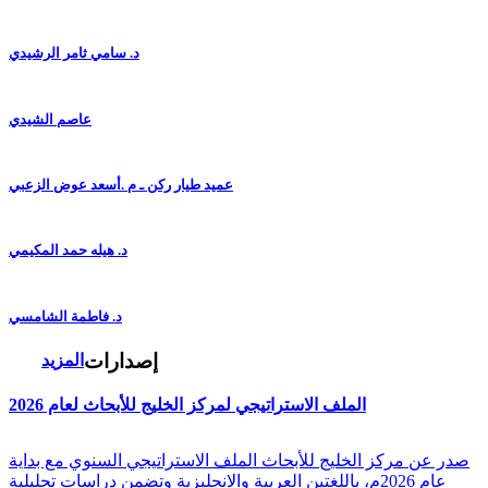
د. سامي ثامر الرشيدي
عاصم الشيدي
عميد طيار ركن ـ م .أسعد عوض الزعبي
د. هيله حمد المكيمي
د. فاطمة الشامسي
إصدارات
المزيد
الملف الاستراتيجي لمركز الخليج للأبحاث لعام 2026
صدر عن مركز الخليج للأبحاث الملف الاستراتيجي السنوي مع بداية
عام 2026م، باللغتين العربية والانجليزية وتضمن دراسات تحليلية