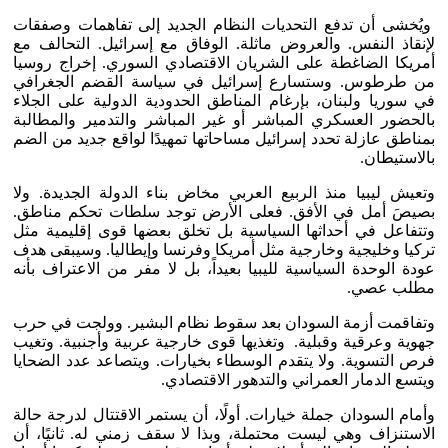
ويُخشى أن تدفع التحديات النظام الجديد إلى تفاهمات وصفقات
لإنقاذ النفس. والعروض ماثلة. الوفاق مع إسرائيل. التحالف مع
أمريكا الضاغطة على الشريان الاقتصادي السوري. إخراج روسيا
من طرطوس. وستسارع إسرائيل في سياسة القضم الجغرافي
في سوريا ولبنان، بإرغام المناطق الحدودية الدولية على الجلاء
بالحضور العسكري المباشر أو غير المباشر والتدمير والمطالبة
بمناطق عازلة تحدد إسرائيل مساحاتها تمهيدًا لواقع جديد من الضم
بالاستيطان.
وتعيش ليبيا منذ الربيع العربي مخاض بناء الدولة الجديدة. ولا
بصيصَ أمل في الأفق. فعلى الأرض توجد سلطات تحكم مناطق.
وتتفاعل في أحداثها السياسية بل تخلق بعضها قوى إقليمية مثل
تركيا وخليجية وخارجية مثل أمريكا وفرنسا وإيطاليا. وسيبقى هدف
عودة الوحدة السياسية لليبيا بعيداً، بل لا مفر من الاعتراف بأنه
مطلب عصي.
وتفاقمت أزمة السودان بعد سقوط نظام البشير. وولجت في حرب
جهوية وعرقية وقبلية. وتغذيها قوى خارجية عربية وأجنبية. وتغيب
فرص التسوية. ولا يتقدم الوسطاء بخيارات. ويتصاعد عدد الضحايا
ويتسع الدمار العمراني والتدهور الاقتصادي.
وأمام السودان جملة خيارات. أولًا، أن يستمر الاقتتال لدرجة حالة
الاستنزاف وهي ليست محتملة، وبذا لا سقف زمني له. ثانيًا، أن