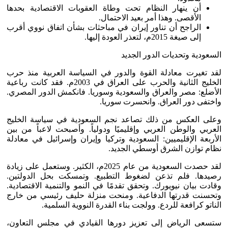
أن ينهار النظام تحت وطاة العقوبات الاقتصادية بحدها
الأقصى. وهذا أمر بعيد الاحتمال.
الراجح أن تناور إيران في مباحثات بشأن اتفاق نووي أقرب
إلى صيغة 2015م، لتعذر العودة إليها.
السعودية وتحديات الدور الجديد
لقد تغيرت معادلة القوة والدور في السياسة العربية منذ حرب
الخليج الثانية والحرب على العراق في 2003م. فقد كانت رباعية
الأضلع: مصر والعراق والسعودية وسوريا. فانكمش الدور المصري.
واختفى دور العراق. وانحسرت سوريا.
وعلى العكس من ذلك تصاعد نجم السعودية في سياسة الخليج
العربي والوطن العربي وإقليميًا ودولياً. وأصبحت لاعباً من بين
الأربعة الإقليميين: السعودية وتركيا وإيران وإسرائيل في معادلة
نظام توازن الشرق أوسطي الجديد.
لقد حصدت السعودية من عام 2025م، الكثير. وستعمل على زيادة
رصيدها. فلم تذعن لضغوط التطبيع. وتمسكت بحل الدولتين.
وقادت بيان نيويورك. وتحقق تقدمًا في النمو والتنمية الاقتصادية.
وتحسنت قدرتها الدفاعية. ومنحت منزلة حليف رئيسي من خارج
الناتو كرافعة للردع. وولجت بناء القدرة النووية السلمية.
ستسعى الرياض إلى تعزيز دورها القيادي في مجلس التعاون،