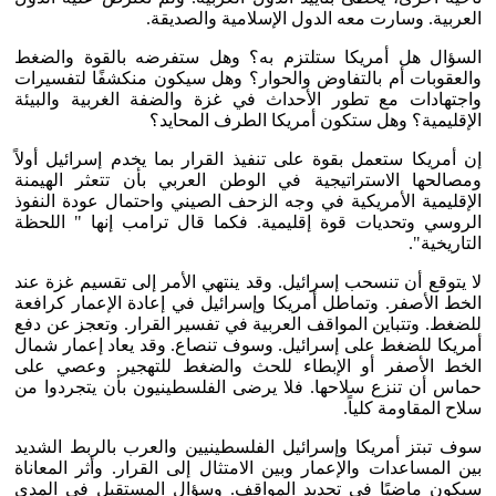
العربية. وسارت معه الدول الإسلامية والصديقة.
السؤال هل أمريكا ستلتزم به؟ وهل ستفرضه بالقوة والضغط
والعقوبات أم بالتفاوض والحوار؟ وهل سيكون منكشفًا لتفسيرات
واجتهادات مع تطور الأحداث في غزة والضفة الغربية والبيئة
الإقليمية؟ وهل ستكون أمريكا الطرف المحايد؟
إن أمريكا ستعمل بقوة على تنفيذ القرار بما يخدم إسرائيل أولاً
ومصالحها الاستراتيجية في الوطن العربي بأن تتعثر الهيمنة
الإقليمية الأمريكية في وجه الزحف الصيني واحتمال عودة النفوذ
الروسي وتحديات قوة إقليمية. فكما قال ترامب إنها " اللحظة
التاريخية".
لا يتوقع أن تنسحب إسرائيل. وقد ينتهي الأمر إلى تقسيم غزة عند
الخط الأصفر. وتماطل أمريكا وإسرائيل في إعادة الإعمار كرافعة
للضغط. وتتباين المواقف العربية في تفسير القرار. وتعجز عن دفع
أمريكا للضغط على إسرائيل. وسوف تنصاع. وقد يعاد إعمار شمال
الخط الأصفر أو الإبطاء للحث والضغط للتهجير. وعصي على
حماس أن تنزع سلاحها. فلا يرضى الفلسطينيون بأن يتجردوا من
سلاح المقاومة كلياً.
سوف تبتز أمريكا وإسرائيل الفلسطينيين والعرب بالربط الشديد
بين المساعدات والإعمار وبين الامتثال إلى القرار. وأثر المعاناة
سيكون ماضيًا في تحديد المواقف. وسؤال المستقبل في المدى