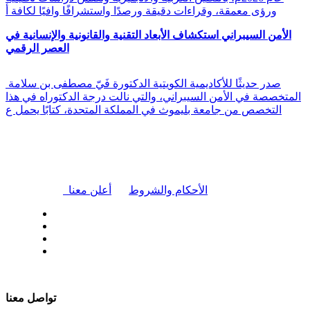
ورؤى معمقة، وقراءات دقيقة ورصدًا واستشرافًا وافيًا لكافة أ
الأمن السيبراني استكشاف الأبعاد التقنية والقانونية والإنسانية في
العصر الرقمي
صدر حديثًا للأكاديمية الكويتية الدكتورة فَيّ مصطفى بن سلامة
المتخصصة في الأمن السيبراني، والتي نالت درجة الدكتوراه في هذا
التخصص من جامعة بليموث في المملكة المتحدة، كتابًا يحمل ع
|
الأحكام والشروط
أعلن معنا
| تابعنا على
تواصل معنا