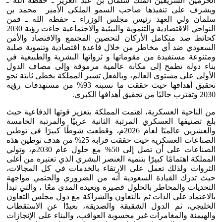
الحرمين الشريفين الملك سلمان بن عبد العزيز ـ حفظه الله ـ
ويشرف على تنفيذها صاحب السمو الملكي الأمير محمد بن
سلمان ولي العهد رئيس مجلس الوزراء ـ حفظه الله ـ فمن
النواحي الاقتصادية والتنموية والبيئية والاجتماعية جاءت رؤية 2030
كحائط صد متكامل الأركان لتحصين المجتمع والاقتصاد والأمن
السعودي ضد أي مخاطر من خلال قاعدة اقتصادية وتنموية صلبة
ومتنوعة مستفيدة من مقوماتها و ثرواتها البشرية والطبيعية في
بناء دولة تطمح إلى مكانة عالمية مرموقة وإلى مصاف الدول
الأولى على مستوى العالم، وبالفعل تسير المملكة بخطى ثابتة نحو
تحقيق أهدافها حيث حققت ما نسبته 93% من مستهدفات رؤية
2030 وتقترب حاليًا من تحقيق أهدافها الكبرى.
من الناحية العسكرية، اهتمت المملكة بتعزيز قوتها الدفاعية حيث
بلغ تصنيفها العسكري المرتبة الثانية عربيًا والمرتبة الخامسة
والعشرين عالميًا لعام 2026م، وقطعت شوطًا كبيرًا في توطين
الصناعات العسكرية حيث حققت قرابة 25% من هدف توطين هذه
الصناعات على أن تصل إلى 50% مع حلول عام 2030م، وتولي
المملكة اهتمامًا كبيرًا بتنمية العنصر البشري الذي تعتبره من أغلى
الثروات ولذلك تعمل على الارتقاء بالخدمات في كل المجالات،
حيث تدرك القيادة السعودية أنه من الضروري والحتمي مواجهة
التحديات والمخاطر بالحلول قصيرة وبعيدة المدى معًا ، والتي تبدأ
بالاعتماد على الذات ثم بالتعاون والشراكة مع دول مجلس التعاون
الخليجي، ثم الدول الشقيقة والصديقة، بعيدًا عن الاستقطاب
والهيمنة والمغامرات غير محسوبة العواقب، والبناء على الإنجازات