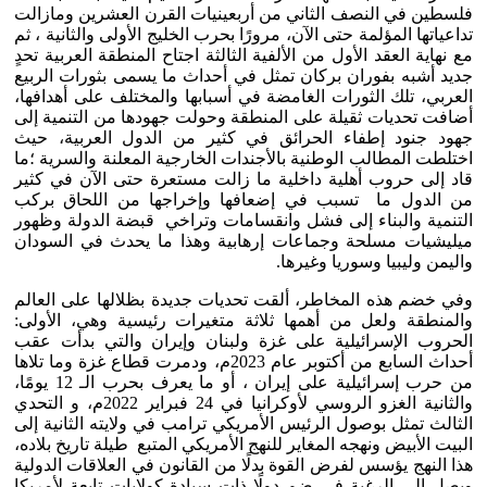
فلسطين في النصف الثاني من أربعينيات القرن العشرين ومازالت
تداعياتها المؤلمة حتى الآن، مرورًا بحرب الخليج الأولى والثانية ، ثم
مع نهاية العقد الأول من الألفية الثالثة اجتاح المنطقة العربية تحدٍ
جديد أشبه بفوران بركان تمثل في أحداث ما يسمى بثورات الربيع
العربي، تلك الثورات الغامضة في أسبابها والمختلف على أهدافها،
أضافت تحديات ثقيلة على المنطقة وحولت جهودها من التنمية إلى
جهود جنود إطفاء الحرائق في كثير من الدول العربية، حيث
اختلطت المطالب الوطنية بالأجندات الخارجية المعلنة والسرية ؛ما
قاد إلى حروب أهلية داخلية ما زالت مستعرة حتى الآن في كثير
من الدول ما تسبب في إضعافها وإخراجها من اللحاق بركب
التنمية والبناء إلى فشل وانقسامات وتراخي قبضة الدولة وظهور
ميليشيات مسلحة وجماعات إرهابية وهذا ما يحدث في السودان
واليمن وليبيا وسوريا وغيرها.
وفي خضم هذه المخاطر، ألقت تحديات جديدة بظلالها على العالم
والمنطقة ولعل من أهمها ثلاثة متغيرات رئيسية وهي، الأولى:
الحروب الإسرائيلية على غزة ولبنان وإيران والتي بدأت عقب
أحداث السابع من أكتوبر عام 2023م، ودمرت قطاع غزة وما تلاها
من حرب إسرائيلية على إيران ، أو ما يعرف بحرب الـ 12 يومًا،
والثانية الغزو الروسي لأوكرانيا في 24 فبراير 2022م، و التحدي
الثالث تمثل بوصول الرئيس الأمريكي ترامب في ولايته الثانية إلى
البيت الأبيض ونهجه المغاير للنهج الأمريكي المتبع طيلة تاريخ بلاده،
هذا النهج يؤسس لفرض القوة بدلًا من القانون في العلاقات الدولية
ويصل إلى الرغبة في ضم دولًا ذات سيادة كولايات تابعة لأمريكا