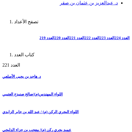
د. عبدالعزيز بن عثمان بن صقر
تصفح الأعداد
العدد 224
العدد 223
العدد 222
العدد 221
العدد 220
العدد 219
كتاب العدد
العدد 221
د. هاجد بن يحيى الأصلعي
اللواء المهندس(م)/صالح صنيدح العتيبي
اللواء البحري الركن (م) / عبد الله بن جابر الزايدي
عميد بحري ركن (م)/ معجب بن جزاء الدلبحي