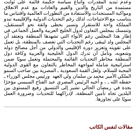
وعدم تبديد المقدرات واتباع سياسة حكيمة قائمة على ثوابت
مستمدة من التاريخ والدين والقيم والعادات مع عدم الانغلاق
ومواكبة المستجدات والاستفادة من التطورات العالمية واقتباس ما
يتناسب مع الاحتياجات، لذلك رغم التحديات الدولية والإقليمية تبدو
المملكة واحة للاستقرار وتسير بخطى واثقة نحو المستقبل،
وتتمسك بمجلس التعاون لدول الخليج العربية والعمل الجماعي في
إطار هذا المجلس رغم الأنواء التي تشهدها المنطقة وتعتقد أن
المجلس ولد ليبقى رغم التحديات التي تعصف بالمنطقة، بل تعمل
على تقويته وتعزيز دوره الإقليمي والدولي من أجل مصالح دوله
وشعوبه، ونأمل أن تدرك الدول الخليجية والعربية وكافة دول
المنطقة مخاطر التحديات القائمة والمحتملة وتعمل سويًا ضمن
استراتيجية شاملة لمواجهة المخاطر بالتعاون مع القوى الدولية
المحبة للسلام، ولعل القمة السعودية ـ المصرية بين صاحب السمو
الملكي الأمير محمد بن سلمان ولي العهد ورئيس مجلس الوزراء ـ
حفظه الله ـ ، و أخيه الرئيس المصري عبد الفتاح السيسي مؤخرًا
بجدة في رمضان الحالي تشير إلى التنسيق رفيع المستوى بين
البلدين تجاه تأمين المنطقة، لإدراكهما للتحديات وضرورة العمل
سويًا على تجاوزها.
مقالات لنفس الكاتب