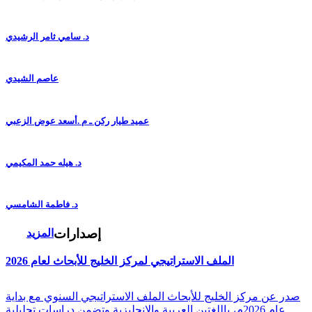
د. سامي ثامر الرشيدي
عاصم الشيدي
عميد طيار ركن ـ م .أسعد عوض الزعبي
د. هيله حمد المكيمي
د. فاطمة الشامسي
إصدارات
المزيد
الملف الاستراتيجي لمركز الخليج للأبحاث لعام 2026
صدر عن مركز الخليج للأبحاث الملف الاستراتيجي السنوي مع بداية
عام 2026م، باللغتين العربية والانجليزية وتضمن دراسات تحليلية