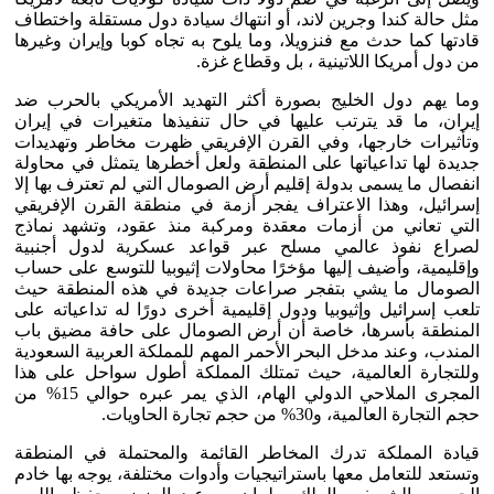
مثل حالة كندا وجرين لاند، أو انتهاك سيادة دول مستقلة واختطاف
قادتها كما حدث مع فنزويلا، وما يلوح به تجاه كوبا وإيران وغيرها
من دول أمريكا اللاتينية ، بل وقطاع غزة.
وما يهم دول الخليج بصورة أكثر التهديد الأمريكي بالحرب ضد
إيران، ما قد يترتب عليها في حال تنفيذها متغيرات في إيران
وتأثيرات خارجها، وفي القرن الإفريقي ظهرت مخاطر وتهديدات
جديدة لها تداعياتها على المنطقة ولعل أخطرها يتمثل في محاولة
انفصال ما يسمى بدولة إقليم أرض الصومال التي لم تعترف بها إلا
إسرائيل، وهذا الاعتراف يفجر أزمة في منطقة القرن الإفريقي
التي تعاني من أزمات معقدة ومركبة منذ عقود، وتشهد نماذج
لصراع نفوذ عالمي مسلح عبر قواعد عسكرية لدول أجنبية
وإقليمية، وأضيف إليها مؤخرًا محاولات إثيوبيا للتوسع على حساب
الصومال ما يشي بتفجر صراعات جديدة في هذه المنطقة حيث
تلعب إسرائيل وإثيوبيا ودول إقليمية أخرى دورًا له تداعياته على
المنطقة بأسرها، خاصة أن أرض الصومال على حافة مضيق باب
المندب، وعند مدخل البحر الأحمر المهم للمملكة العربية السعودية
وللتجارة العالمية، حيث تمتلك المملكة أطول سواحل على هذا
المجرى الملاحي الدولي الهام، الذي يمر عبره حوالي 15% من
حجم التجارة العالمية، و30% من حجم تجارة الحاويات.
قيادة المملكة تدرك المخاطر القائمة والمحتملة في المنطقة
وتستعد للتعامل معها باستراتيجيات وأدوات مختلفة، يوجه بها خادم