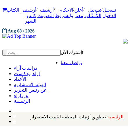
/
/
/
/
/
تسجيل
تسجيل
أعلن
الاحكام
أرشيف
أرشيف
الكتاب
الدخول
الكُــتَّـاب
معنا
والشروط
التصويت
كاتب
الشهر
Aug 08 / 2026
إشترك الآن!
تواصل معنا
دراسات آراء
آراء بودكاست
الأعداد
الهيئة الاستشارية
عن رئيس التحرير
عن آراء
الرئيسية
الرئيسية
/ تطويق أزمات المنطقة لتثبيت الاستقرار