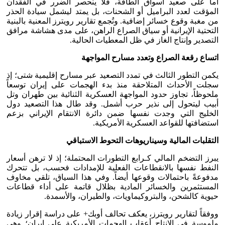
أما على صعيد أسواق الطاقة، فلا ينحصر الضرر في الفقدان
المؤقت لعدد البراميل أو الشحنات، بل يمتد ليشمل سيادة الحذر
من مغبة وقوع خسائر إضافية. وتُجمع تقارير رويترز المعنية بالبنية
التحتية الإيرانية أو سياق الصراع الراهن، على مدى هشاشة مرافق
التصدير وإنتاج الغاز في ظل المعطيات الحالية.
اتساع رقعة الصراع وتعدد مسارح المواجهة
يكمن التطور الثالث في تمدد التصعيد عبر مسارح إقليمية شتى؛ إذ
سجلت الأحداث المتلاحقة منذ بدء الهجمات على إيران توسعاً
ملحوظاً، تجاوز حدود المواجهة العسكرية الثنائية بين طهران وتل
أبيب ليتحول إلى نذير حرب أشمل. وقد طال هذا التصعيد دول
الخليج التي وجدت نفسها ضمن دائرة الانتقام الإيراني بزعم
استضافتها للقواعد العسكرية الأمريكية.
التقلبات المالية وسيناريوهات التحوط الاستباقي
يبرز التضخم المالي كـرابع التطورات المحتملة؛ إذ لا ترهن أسعار
النفط نفسها بالانقطاعات الفعلية للإمدادات فحسب، بل تتحرك
مدفوعةً باحتمالات وقوعها أيضاً. وفي هذا السياق، تلقي مخاوف
المستثمرين والخسائر المادية بظلال قاتمة على أداء قطاعات
حيوية كالشحن، والبتروكيماويات، والطيران، والأسمدة.
ووفقاً لتقارير رويترز، يعكف تحالف أوبك+ على دراسة إقرار زيادة
ملموسة في الإنتاج أعقاب الهجمات الأمريكية على إيران؛ وهي