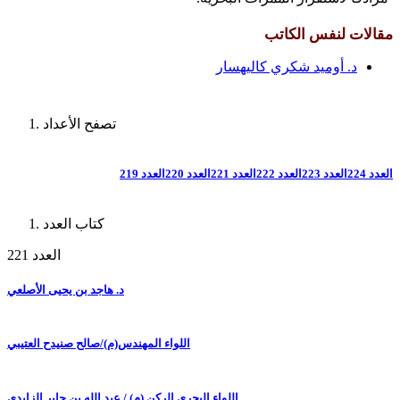
مقالات لنفس الكاتب
د. أوميد شكري كاليهسار
تصفح الأعداد
العدد 224
العدد 223
العدد 222
العدد 221
العدد 220
العدد 219
كتاب العدد
العدد 221
د. هاجد بن يحيى الأصلعي
اللواء المهندس(م)/صالح صنيدح العتيبي
اللواء البحري الركن (م) / عبد الله بن جابر الزايدي