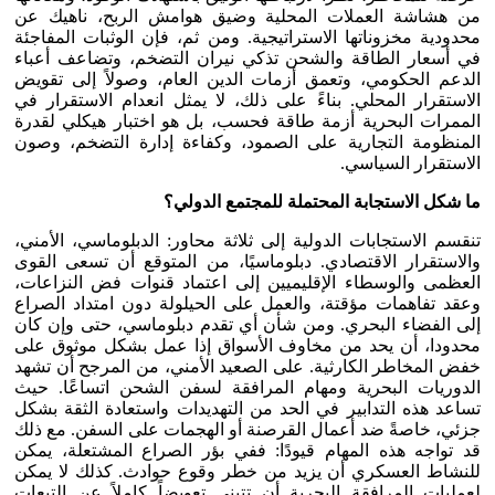
من هشاشة العملات المحلية وضيق هوامش الربح، ناهيك عن
محدودية مخزوناتها الاستراتيجية. ومن ثم، فإن الوثبات المفاجئة
في أسعار الطاقة والشحن تذكي نيران التضخم، وتضاعف أعباء
الدعم الحكومي، وتعمق أزمات الدين العام، وصولاً إلى تقويض
الاستقرار المحلي. بناءً على ذلك، لا يمثل انعدام الاستقرار في
الممرات البحرية أزمة طاقة فحسب، بل هو اختبار هيكلي لقدرة
المنظومة التجارية على الصمود، وكفاءة إدارة التضخم، وصون
الاستقرار السياسي.
ما شكل الاستجابة المحتملة للمجتمع الدولي؟
تنقسم الاستجابات الدولية إلى ثلاثة محاور: الدبلوماسي، الأمني،
والاستقرار الاقتصادي. دبلوماسيًا، من المتوقع أن تسعى القوى
العظمى والوسطاء الإقليميين إلى اعتماد قنوات فض النزاعات،
وعقد تفاهمات مؤقتة، والعمل على الحيلولة دون امتداد الصراع
إلى الفضاء البحري. ومن شأن أي تقدم دبلوماسي، حتى وإن كان
محدودا، أن يحد من مخاوف الأسواق إذا عمل بشكل موثوق على
خفض المخاطر الكارثية. على الصعيد الأمني، من المرجح أن تشهد
الدوريات البحرية ومهام المرافقة لسفن الشحن اتساعًا. حيث
تساعد هذه التدابير في الحد من التهديدات واستعادة الثقة بشكل
جزئي، خاصةً ضد أعمال القرصنة أو الهجمات على السفن. مع ذلك
قد تواجه هذه المهام قيودًا: ففي بؤر الصراع المشتعلة، يمكن
للنشاط العسكري أن يزيد من خطر وقوع حوادث. كذلك لا يمكن
لعمليات المرافقة البحرية أن تتبنى تعويضاً كاملاً عن التبعات