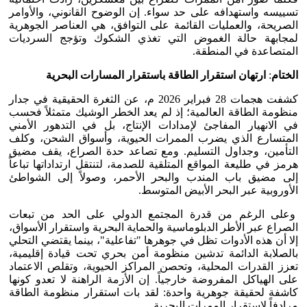
تسييسه واستهدافه على حد سواء. إن الوضوح القانوني، والأوامر
الصريحة، والعمليات القائمة على التوافق، هي العناصر الجوهرية
لمجابهة حالة الغموض التي تغذي الشكوك وتؤجج السرديات
المتصاعدة في المنطقة.
الختام
:
ارتهان استقرار الطاقة باستقرار المسارات البحرية
كشفت هجمات 28 فبراير 2026 م، عن الثغرة الحقيقية في جدار
منظومة الطاقة العالمية؛ إذ لم يعد الخطر الوشيك متمثلاً فحسب
في الانهيار المفاجئ لإمدادات الإنتاج، بل في التدهور الأمني
المتسارع الذي يضرب الممرات الحيوية، وأسواق الشحن، وكلف
التأمين، وجداول التسليم. ومع تصاعد حدة الصراع، يقف مضيق
هرمز في طليعة المواقع المتلقية للصدمة، لتنتقل ارتداداتها تباعاً
إلى مضيق باب المندب والبحر الأحمر، وصولاً إلى الشواطئ
الأوروبية عبر البحر الأبيض المتوسط.
وعلى الرغم من قدرة المجتمع الدولي على الحد من تبعات
الصراع عبر الأطر الدبلوماسية والحماية البحرية واستقرار الأسواق،
إلا أن هذه الأدوات تظل في جوهرها "تفاعلية"، بينما يقتضي التحلي
بالصلابة الدائمة تدشين منظومة أمن بحري تحت قيادة إقليمية،
تعزز القدرات المحلية، وتحصن المراكز الحيوية، وتقلص الاعتماد
على الهياكل المفروضة خارجياً. إن الأزمة الراهنة لا تعدو كونها
كاشفة لحقيقة جوهرية واحدة: لقد بات استقرار منظومة الطاقة
مرادفاً لاستقرار الممرات البحرية.