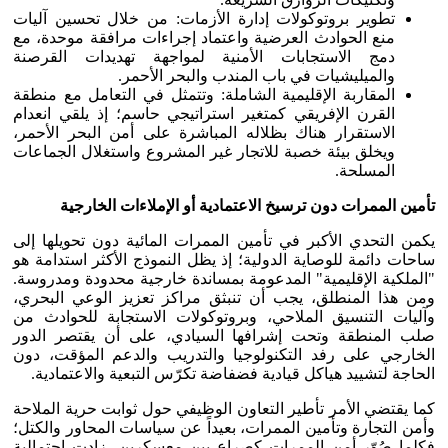
تطوير بروتوكولات إدارة الأزمات: من خلال تحسين آليات
منع الحوادث العرضية واعتماد إجراءات مرافقة موحدة، مع
دمج الاستجابات الأمنية لمواجهة تهديدات القرصنة
والميليشيات في باب المندب والبحر الأحمر.
المقاربة الإقليمية الشاملة: وتتمثل في التعامل مع منطقة
القرن الإفريقي كمتغير استراتيجي حاسم؛ إذ يلقي انعدام
الاستقرار هناك بظلاله المباشرة على أمن البحر الأحمر،
ويخلق بيئة خصبة للاتجار غير المشروع واستغلال الجماعات
المسلحة.
تأمين الممرات دون ترسيخ الاعتمادية أو الإملاءات الخارجية
يكمن التحدي الأكبر في تأمين الممرات المائية دون تحويلها إلى
ساحات دائمة للوصاية الدولية؛ إذ يظل النموذج الأكثر استدامة هو
"الملكية الإقليمية" المدعومة بمساندة خارجية محدودة ومدروسة.
ومن هذا المنطلق، يجب أن تنبثق مراكز تعزيز الوعي البحري،
وآليات التنسيق الملاحي، وبروتوكولات الاستجابة للحوادث من
صلب المنطقة وتحت إشرافها السيادي، على أن يقتصر الدور
الخارجي على رفد التكنولوجيا والتدريب والدعم المؤقت، دون
الحاجة لتشييد هياكل قيادية فضفاضة تكرّس التبعية والاعتمادية.
كما يقتضي الأمر تأطير التعاون الوظيفي حول ثوابت حرية الملاحة
وأمن التجارة وتأمين الممرات، بعيداً عن سياسات المحاور والكتل؛
فكلما صُوّر أمن الممرات كصراع بين معسكرين، زادت احتمالية