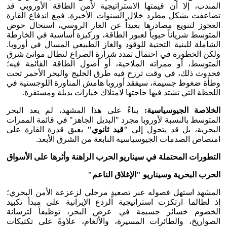
المندب، إلا أن قيمتها الاستراتيجية لأمن الطاقة الأوروبي قد
تضاعفت بشكل مطرد خلال السنوات الأخيرة. فمع اندفاع القارة
العجوز لتنويع مصادرها بعيداً عن الغاز الروسي، استحال حوض
المتوسط شرياناً حيوياً لعبور الطاقة، وركيزة أساسية في الخارطة
الشاملة للبنية التحتية للوقود والغاز الطبيعي المسال في أوروبا.
ولكن الخطورة في احتمال تمدد شرارة الصراع لتطال موانئ شرق
المتوسط، أو ممراته الملاحية، أو أصول الطاقة القائمة فيه؛
فحدوث ذلك، في وقت ترزح فيه طرق الخليج والبحر الأحمر تحت
وطأة ضغوط جسيمة، سيفقد أوروبا هامش المناورة اللوجستية في
اللحظة التي تشتد فيها حاجتها لامتلاك خيارات بديلة ومستقرة.
الخلاصة الجيوسياسية
:
بناءً على هذا المشهد، لم يعد البحر
المتوسط بالنسبة لأوروبا مجرد "البديل الجاهز" في قائمة الممرات
البحرية، بل قد يتحول إلى
"
قيد ثانوي
"
يعيق قدرة القارة على
امتصاص الصدمات الجيوسياسية النابعة من الشرق الأبعد.
التطورات المحتملة في سيناريو الحرب الراهنة وأثرها على الأسواق
الحرب البحرية وسيناريو "الإغلاق الناعم
"
المشهد استهل فصوله عبر تصعيدٍ مرحلي لزعزعة الأمن البحري؛
إذ لطالما ارتكزت استراتيجية الردع الإيرانية على مبدأ تكبيد
الخصوم خسائر جسيمة في عرض البحر، توظيفاً لترسانة
الصواريخ، والطائرات المسيرة، والألغام، علاوةً على تكتيكات