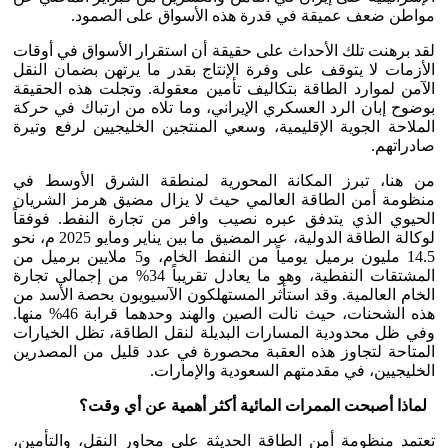
مواطن ضعف عميقة في قدرة هذه الأسواق على الصمود.
لقد برهنت تلك الأحداث على حقيقة أن استقرار الأسواق في أوقات
الأزمات لا يتوقف على وفرة الإنتاج بقدر ما يرتهن بضمان النقل
الآمن لموارد الطاقة بتكاليف تأمين معقولة. وتجلت هذه الحقيقة
بوضوح إبان الرد العسكري الإيراني، وما تلاه من ارتباك في حركة
الملاحة الجوية الإقليمية، وسعي المنتجين الخليجيين لرفع وتيرة
صادراتهم.
من هنا، تبرز المكانة المحورية لمنطقة الشرق الأوسط في
منظومة أمن الطاقة العالمي حيث لا يزال مضيق هرمز الشريان
الحيوي الذي يتدفق عبره نصيب وافر من تجارة النفط. فوفقاً
لوكالة الطاقة الدولية، عبر المضيق ما بين يناير ومايو 2025 م، نحو
14.5 مليون برميل يومياً من النفط الخام، و5 ملايين برميل من
المشتقات النفطية، وهو ما يعادل تقريباً 34% من إجمالي تجارة
الخام العالمية. وقد استأثر المستهلكون الآسيويون بحصة الأسد من
هذه الشحنات، حيث نالت الصين والهند وحدهما قرابة 46% منها.
وفي ظل محدودية المسارات البديلة لنقل الطاقة، تظل الخيارات
المتاحة لتجاوز هذه العقبة محصورة في عدد قليل من المصدرين
الخليجيين، في مقدمتهم السعودية والإمارات.
لماذا أصبحت الممرات المائية أكثر أهمية عن أي وقت؟
تعتمد منظومة أمن الطاقة الحديثة على محاور النقل، والتأمين،