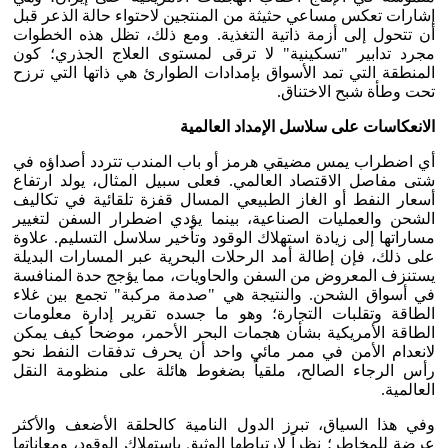
إشارات تعكس مساعي حثيثة من المنتجين لاحتواء حالة الذعر قبل
أن تتحول إلى أزمة ذاتية التغذية. ومع ذلك، تظل هذه الخطوات
مجرد تدابير "تسكينية" لا ترقى لمستوى العلاج الجذري؛ كون
المنطقة التي تمد الأسواق بإمدادات الطوارئ هي ذاتها التي ترزح
تحت وطأة شبح الاختناق.
الانعكاسات على سلاسل الإمداد العالمية
أي اضطراب يمس مضيقي هرمز أو باب المندب تتردد أصداؤه في
شتى مفاصل الاقتصاد العالمي. فعلى سبيل المثال، يولد ارتفاع
أسعار النفط أو الغاز الطبيعي المسال قفزة تلقائية في تكاليف
الشحن والعمليات الصناعية، بينما يؤدي اضطرار السفن لتغيير
مساراتها إلى زيادة استهلاك الوقود وتأخير سلاسل التسليم. علاوة
على ذلك، فإن إطالة أمد الرحلات البحرية عبر المسارات البديلة
يستنزف المعروض من السفن والحاويات، مما يؤجج حدة المنافسة
في أسواق الشحن. والنتيجة هي "صدمة مركبة" تجمع بين غلاء
الطاقة وتقلبات التجارة؛ وهو ما جسده تقرير إدارة معلومات
الطاقة الأمريكية بشأن هجمات البحر الأحمر، موضحاً كيف يمكن
لانعدام الأمن في ممر مائي واحد أن يحرف تدفقات النفط نحو
رأس الرجاء الصالح، ملقياً بضغوط هائلة على منظومة النقل
العالمية.
وفي هذا السياق، تبرز الدول النامية كالحلقة الأضعف والأكثر
عرضة للمخاطر؛ نظراً لارتباطها الوثيق باستهلاك الوقود، ومعاناتها