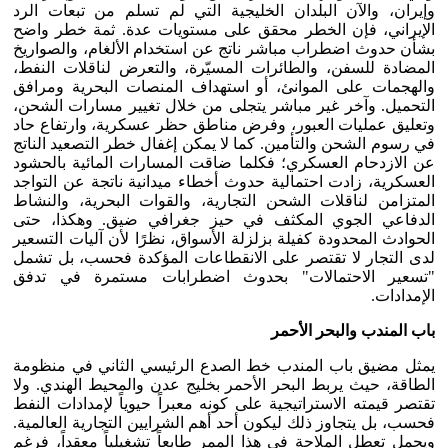
وإيران، والآن البلدان الخليجية التي لم تسلم من تبعات الرد
الإيراني، فإن الخطر محقق على مستويات عدة. ثمة خطر واضح
بشأن حدوث اضطراب مباشر ناتج عن استخدام الألغام، والصواريخ
المضادة للسفن، والطائرات المسيّرة، والتعرض لناقلات النفط،
والهجمات على الموانئ، أو استهداف المنصات البحرية ومرافق
التحميل. وآخر غير مباشر يتجلى من خلال تغيير مسارات الشحن،
وتعليق عمليات العبور، وفرض مناطق حظر عسكرية، وارتفاع حاد
في رسوم الشحن والتأمين. كما لا يمكن إغفال خطر التصعيد الناتج
عن الازدحام العسكري؛ فكلما ضاقت المسارات المائية بالحشود
العسكرية، زادت احتمالية حدوث أخطاء ميدانية ناتجة عن التواجد
المتزامن لناقلات الشحن التجارية، والقوات البحرية، والنشاط
الدفاعي الجوي المكثف في حيز جغرافي ضيق. وهكذا، حتى
الحوادث المحدودة كفيلة بزلزلة الأسواق، نظرًا لأن آليات التسعير
لدى التجار لا تقتصر على الانقطاعات المؤكدة فحسب، بل تشمل
"تسعير الاحتمالات" بحدوث اضطرابات مستمرة في تدفق
الإمدادات.
باب المندب والبحر الأحمر
يمثل مضيق باب المندب خط الصدع الرئيسي الثاني في منظومة
الطاقة، حيث يربط البحر الأحمر بخليج عدن والمحيط الهندي. ولا
تقتصر قيمته الاستراتيجية على كونه معبراً حيوياً لإمدادات النفط
فحسب، بل يتجاوز ذلك ليكون أحد أهم الشرايين التجارية العالمية.
ويحمل تعطل الملاحة في هذا الممر طابعاً تشغيلياً معقداً، فرغم