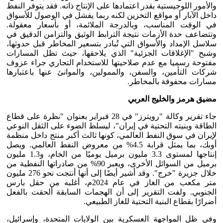
والأمور اللوجيستية بقدر اعتمادها على الإنتاج ذاته. فقد يتوفر النفط
داخل الآبار أو مواقع التخزين لكنه ربما يفشل في الوصول للأسواق
في الوقت المناسب، وبالدرجة الملائمة، أو بأسعار معقولة.
وتتضاعف حدة الأزمات نتيجة الترابط الوثيق والتزامن الدقيق في
سلاسل الإمداد والأسواق التي تُبادر بتسعير المخاطر قبل حدوثها،
وشبح "الإغلاقات الجزئية" الذي يلاحقها، حيث تظل المسارات
مفتوحة رسميا مع عدم صلاحيتها للاستخدام التجاري جراء عزوف
شركات التأمين، والسفن، والممولين، والموانئ عنها باعتبارها
مسارات محفوفة بالمخاطر.
مضيق هرمز والخليج العربي
جاء تقرير وكالة "رويترز" في 28 فبراير بعنوان "نظرة على قطاع
الطاقة وبنيته التحتية في إيران"، ليسلط الضوء على الثقل النوعي
لإيران في سوق النفط العالمي، كونها ثالث أكبر منتج داخل منظمة
أوبك، بما يمثل قرابة 4.5% من معروض النفط العالمي. ويصل
إنتاجها لمستوى 3.3 مليون برميل يوميًا من الخام، و1.3 مليون
برميل من السوائل الأخرى، ويعبر 90% من صادراتها النفطية من
خلال جزيرة "خرج". وقد أشير أيضًا إلى أنها أنتجت نحو 276 مليون
متر مكعب من الغاز في عام 2024م، أغلبه من حقل بارس
الجنوبي. ولفت التقرير إلى أن الهجمات السابقة ألحقت بالفعل
أضرارًا بقطاع البنية التحتية للغاز الطبيعي.
وفي ظل المواجهة العسكرية بين الولايات المتحدة، وإسرائيل،