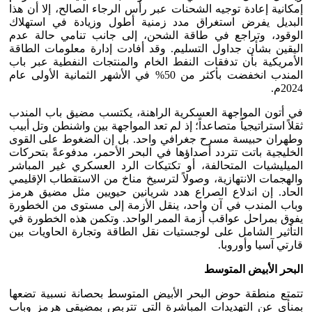
إمكانية إعادة توجيه الشحنات عبر رأس الرجاء الصالح، إلا أن هذا
البديل يفرض استغراق مدد زمنية أطول وزيادة في استهلاك
الوقود، وتراجع في طاقة الشحن، إلى جانب تنامي حالة عدم
اليقين بشأن جداول التسليم. وقد أفادت إدارة معلومات الطاقة
الأمريكية بأن تدفقات النفط الخام والمنتجات النفطية عبر باب
المندب انخفضت بأكثر من 50% في الأشهر الثمانية الأولى عام
2024م.
في أتون المواجهة العسكرية الراهنة، يكتسب مضيق باب المندب
ثقلاً استراتيجياً متصاعداً؛ إذ لم تعد المواجهة بين واشنطن وتل أبيب
وطهران حبيسة مسرح جغرافي واحد. بل إن الضغوط على القوى
الخليجية باتت تتردد أصداؤها في البحر الأحمر، مدفوعةً بتحركات
الميليشيات المتحالفة، أو تكتيكات الرد العسكري غير المباشر
والهجمات الانتهازية، وصولاً لترسيخ مناخ من الاستقطاب الإقليمي
الحاد. إن اندلاع الصراع هدد شريانين حيويين مثل مضيق هرمز
وباب المندب في آن واحد، ينقل الأزمة إلى مستوى من الخطورة
يفوق بمراحل عواقب أزمة الممر الواحد. وتكمن هذه الخطورة في
التأثير الشامل على لوجستيات نقل الطاقة وتجارة الحاويات بين
قارتي آسيا وأوروبا.
البحر الأبيض المتوسط
تتمتع منطقة حوض البحر الأبيض المتوسط بحصانة نسبية تضعها
بمنأى عن التهديدات المباشرة التي تتربص بمضيقي هرمز وباب