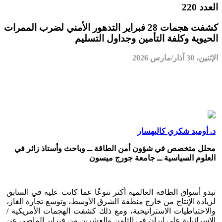
العدد 220
كشفت هجمات 28 فبراير التدهور الأمني لضرب الممرات
الحيوية وكلفة التأمين وجداول التسليم
الإثنين، 30 آذار/مارس 2026
د. أوميد شكري كاليهسار
محلل متخصص في شؤون أمن الطاقة ــ وباحث وأستاذ زائر في
العلوم السياسية ــ جامعة جورج ميسون
تبدو أسواق الطاقة العالمية أكثر تنوعًا عما كانت عليه في السابق
لزيادة الإنتاج من خارج منطقة الشرق الأوسط، وتوسع تجارة الغاز،
والاحتياطيات الاستراتيجية، ومع ذلك كشفت الهجمات الأمريكية /
الإسرائيلية على إيران في الثامن والعشرين من فبراير الماضي عن