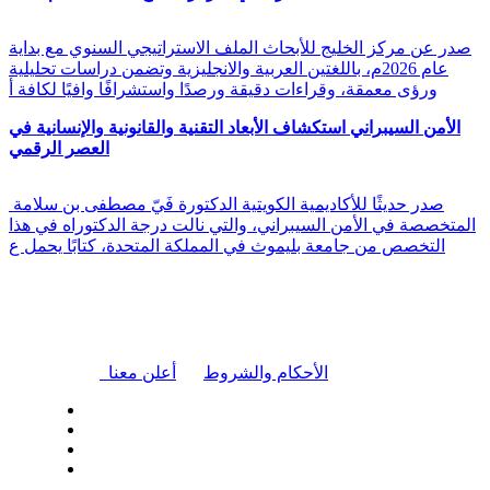
صدر عن مركز الخليج للأبحاث الملف الاستراتيجي السنوي مع بداية
عام 2026م، باللغتين العربية والانجليزية وتضمن دراسات تحليلية
ورؤى معمقة، وقراءات دقيقة ورصدًا واستشرافًا وافيًا لكافة أ
الأمن السيبراني استكشاف الأبعاد التقنية والقانونية والإنسانية في
العصر الرقمي
صدر حديثًا للأكاديمية الكويتية الدكتورة فَيّ مصطفى بن سلامة
المتخصصة في الأمن السيبراني، والتي نالت درجة الدكتوراه في هذا
التخصص من جامعة بليموث في المملكة المتحدة، كتابًا يحمل ع
|
الأحكام والشروط
أعلن معنا
| تابعنا على