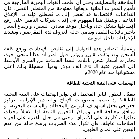
الملاحقة والمضايقة. وحتى إن أفلحت القوات البحرية الخارجية في
تأمين الممرات المائية وإبقائها مفتوحة من المنظور التقني، فإن
التداعيات الاقتصادية قد تُفضي إلى ما يُصطلح عليه بـ "الإغلاق
الناعم". ويتمثل هذا المفهوم في إقدام شركات التأمين على رفع
أقساطها بشكل حاد، وتأجيل موعد مغادرة السفن، وارتفاع أسعار
تأجير ناقلات النفط، وتنامي حالة العزوف لدى المقرضين، وتشديد
الإجراءات داخل الموانئ.
وعملياً، تتضافر هذه العوامل إلى تقليص الإمدادات ورفع كلفة
الشحن. وقد وثقت تقارير رويترز قبيل الضربات هذا المنحى، حيث
تجاوزت أسعار شحن ناقلات النفط العملاقة من الشرق الأوسط
إلى الصين عتبة الـ 200 ألف دولار يومياً، مسجلةً بذلك أعلى
مستوياتها منذ عام 2020م.
الهجمات على البنية التحتية للطاقة
يتمثل التطور الثاني المحتمل في تواتر الهجمات على البنية التحتية
للطاقة؛ إذ تتسم منظومات الإنتاج والتصدير الإيرانية بتركيز
جغرافي يجعل استهداف الموانئ والمحطات والمنشآت البحرية، أو
مرافق معالجة الغاز ومراكز التخزين التابعة لها، كفيلاً بإحداث
تداعيات كارثية على الأسواق. وحتى في حال القدرة على إجراء
إصلاحات عاجلة، فإن تكرار هذه الضربات يرسخ حالة من عدم
اليقين على المدى الطويل.