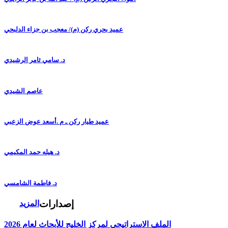
عميد بحري ركن (م)/ معجب بن جزاء الدلبحي
د. سامي ثامر الرشيدي
عاصم الشيدي
عميد طيار ركن ـ م .أسعد عوض الزعبي
د. هيله حمد المكيمي
د. فاطمة الشامسي
إصدارات
المزيد
الملف الاستراتيجي لمركز الخليج للأبحاث لعام 2026