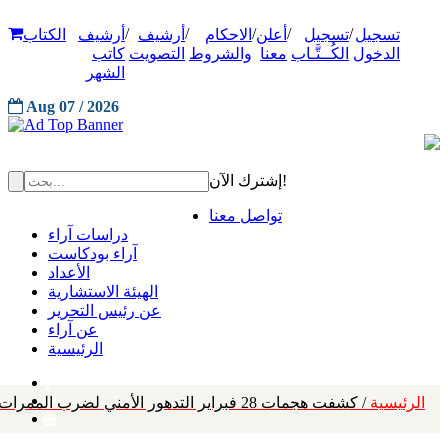
/
/
/
/
/
تسجيل
تسجيل
أعلن
الاحكام
أرشيف
أرشيف
الكتاب
الدخول
الكُــتَّـاب
معنا
والشروط
التصويت
كاتب
الشهر
Aug 07 / 2026
إشترك الآن!
تواصل معنا
دراسات آراء
آراء بودكاست
الأعداد
الهيئة الاستشارية
عن رئيس التحرير
عن آراء
الرئيسية
الرئيسية
/ كشفت هجمات 28 فبراير التدهور الأمني لضرب الممرات الحيوية وكلفة التأمين وجداول التسليم