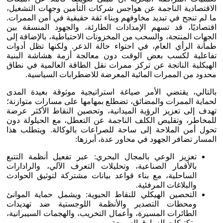
الاقتصادية الناجمة عن هواجس شركات التأمين وجهات التشغيل،
ما لم تنجح في تبديد مخاوفهم وبناء ثقة حقيقية في أمن الممرات.
اقتصاديًا، قد تسهم الإمدادات الطارئة، والجهود المنسقة بين
الجهات المنتجة، والسحب من المخزونات الاحتياطية، بالإضافة إلى
طمأنة الرأي العام، في احتواء حالة الذعر. ولكنها تظل أدوات
تفاعلية لكسب بعض الوقت دون معالجة أزمة هشاشة البنية
الهيكلية الناتجة عن تركز ممرات نقل الطاقة العالمية في نطاق
محدود من الممرات المائية المعرضة للاضطرابات السياسية.
بالتالي، يقتضي الأمر صياغة استراتيجية موثوقة بعيدة المدى
لحماية الممرات والمضائق، تضطلع بمهامها على مسارات متوازنة؛
تهدف إلى تعزيز الرؤية الميدانية، وتحصين النقاط الأكثر عرضة
للمخاطر، وتقليص الكلف الناجمة عن التعطل، مع الحيلولة دون
تحول أمن الملاحة إلى ساحة للصراعات بالوكالة. ويتطلب هذا
المسار تضافر الجهود في محاور عدة، أبرزها:
تعزيز الوعي بالمجال البحري: عبر تفعيل أنظمة التتبع
بالأقمار الصناعية، وتحليلات التعرف الآلي، والرادارات
الساحلية، مع بناء قواعد بيانات مشتركة لتوثيق الحوادث
والبلاغات المرفئية.
التحصين الهيكلي للنقاط الحيوية: ويشمل حماية الموانئ
ومحطات التصدير والأنظمة اللوجستية ضد تهديدات
الطائرات المسيرة، وأعمال التخريب، والهجمات السيبرانية،
وتكتيكات الزوارق السريعة.