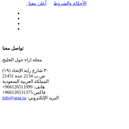
|
الأحكام والشروط
أعلن معنا
| تابعنا على
تواصل معنا
مجلة اراء حول الخليج
٣٠ شارع راية الإتحاد (١٩)
ص.ب 2134 جدة 21451
المملكة العربية السعودية
+هاتف: 966126511999
+فاكس:966126531375
:البريد الإلكتروني
info@araa.sa