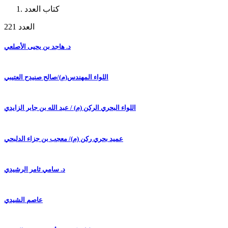
كتاب العدد
العدد 221
د. هاجد بن يحيى الأصلعي
اللواء المهندس(م)/صالح صنيدح العتيبي
اللواء البحري الركن (م) / عبد الله بن جابر الزايدي
عميد بحري ركن (م)/ معجب بن جزاء الدلبحي
د. سامي ثامر الرشيدي
عاصم الشيدي