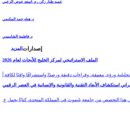
عميد طيار ركن ـ م .أسعد عوض الزعبي
د. هيله حمد المكيمي
د. فاطمة الشامسي
إصدارات
المزيد
الملف الاستراتيجي لمركز الخليج للأبحاث لعام 2026
راني استكشاف الأبعاد التقنية والقانونية والإنسانية في العصر الرقمي
في هذا التخصص من جامعة بليموث في المملكة المتحدة، كتابًا يحمل ع