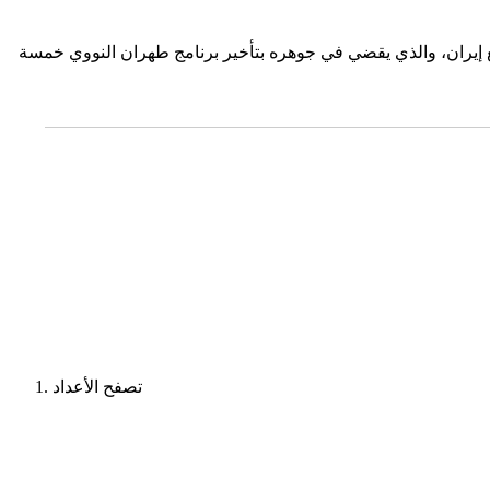
مصري أعلن الرئيس الأمريكي في 8 مايو 2018م، انسحاب بلاده من الاتفاق الذي وقعته 6 دول كبرى مع إيران، والذي يقضي في جوهره بتأخير برنامج طهران النووي خمسة
تصفح الأعداد