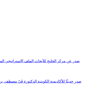
صدر عن مركز الخليج للأبحاث الملف الاستراتيجي السنوي مع بداية عام 2026م، باللغتين العربية والانجليزية وتضمن دراسات تحليلية ورؤى معمقة، 
صدر حديثًا للأكاديمية الكويتية الدكتورة فَيّ مصطفى