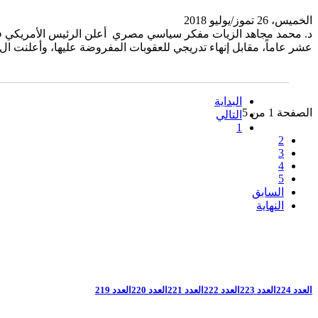
الخميس، 26 تموز/يوليو 2018
عشر عاماً، مقابل إنهاء تدريجي للعقوبات المفروضة عليها، وأعلنت ال..
البداية
الصفحة 1 من 5
التالي
1
2
3
4
5
السابق
النهاية
العدد 224
العدد 223
العدد 222
العدد 221
العدد 220
العدد 219