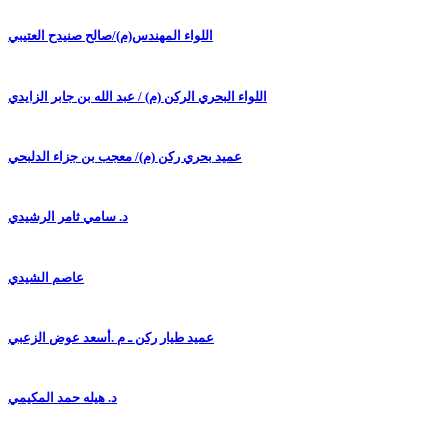
اللواء المهندس(م)/صالح صنيدح العتيبي
اللواء البحري الركن (م) / عبد الله بن جابر الزايدي
عميد بحري ركن (م)/ معجب بن جزاء الدلبحي
د. سامي ثامر الرشيدي
عاصم الشيدي
عميد طيار ركن ـ م .أسعد عوض الزعبي
د. هيله حمد المكيمي