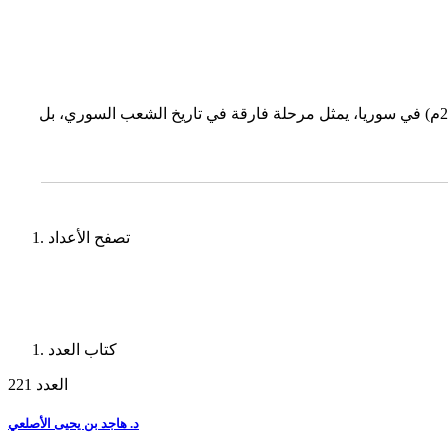
د. عبدالعزيز بن عثمان بن صقر رئيس مركز الخليج للأبحاث رئيس تحرير مجلة آراء حول الخليج ما حدث في الثامن من ديسمبر الماضي (2024م) في سوريا، يمثل مرحلة فارقة في تاريخ الشعب السوري، بل
تصفح الأعداد
كتاب العدد
العدد 221
د. هاجد بن يحيى الأصلعي