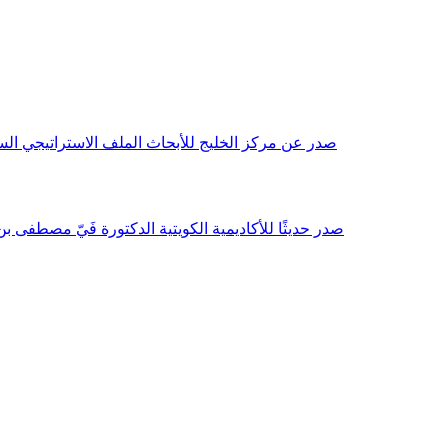
صدر عن مركز الخليج للأبحاث الملف الاستراتيجي السنوي مع بداية عام 2026م، باللغتين العربية والانجليزية وتضمن دراسات تحليلية ورؤى معمقة، 
صدر حديثًا للأكاديمية الكويتية الدكتورة فَيّ مصطفى