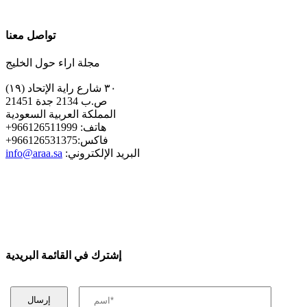
تواصل معنا
مجلة اراء حول الخليج
٣٠ شارع راية الإتحاد (١٩)
ص.ب 2134 جدة 21451
المملكة العربية السعودية
+هاتف: 966126511999
+فاكس:966126531375
:البريد الإلكتروني
info@araa.sa
إشترك في القائمة البريدية