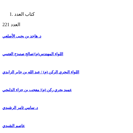
كتاب العدد
العدد 221
د. هاجد بن يحيى الأصلعي
اللواء المهندس(م)/صالح صنيدح العتيبي
اللواء البحري الركن (م) / عبد الله بن جابر الزايدي
عميد بحري ركن (م)/ معجب بن جزاء الدلبحي
د. سامي ثامر الرشيدي
عاصم الشيدي