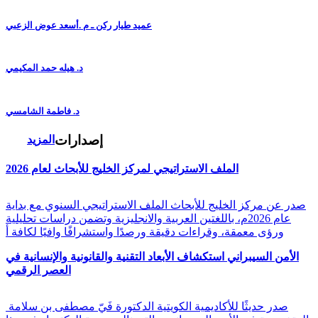
عميد طيار ركن ـ م .أسعد عوض الزعبي
د. هيله حمد المكيمي
د. فاطمة الشامسي
إصدارات
المزيد
الملف الاستراتيجي لمركز الخليج للأبحاث لعام 2026
صدر عن مركز الخليج للأبحاث الملف الاستراتيجي السنوي مع بداية
عام 2026م، باللغتين العربية والانجليزية وتضمن دراسات تحليلية
ورؤى معمقة، وقراءات دقيقة ورصدًا واستشرافًا وافيًا لكافة أ
الأمن السيبراني استكشاف الأبعاد التقنية والقانونية والإنسانية في
العصر الرقمي
صدر حديثًا للأكاديمية الكويتية الدكتورة فَيّ مصطفى بن سلامة