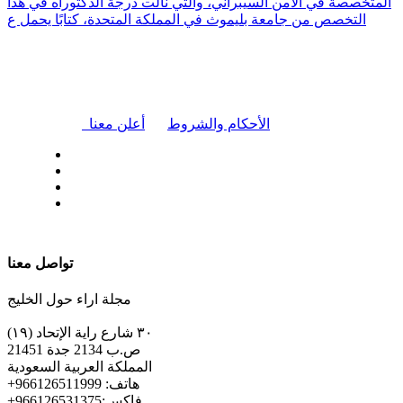
المتخصصة في الأمن السيبراني، والتي نالت درجة الدكتوراه في هذا
التخصص من جامعة بليموث في المملكة المتحدة، كتابًا يحمل ع
|
الأحكام والشروط
أعلن معنا
| تابعنا على
تواصل معنا
مجلة اراء حول الخليج
٣٠ شارع راية الإتحاد (١٩)
ص.ب 2134 جدة 21451
المملكة العربية السعودية
+هاتف: 966126511999
+فاكس:966126531375