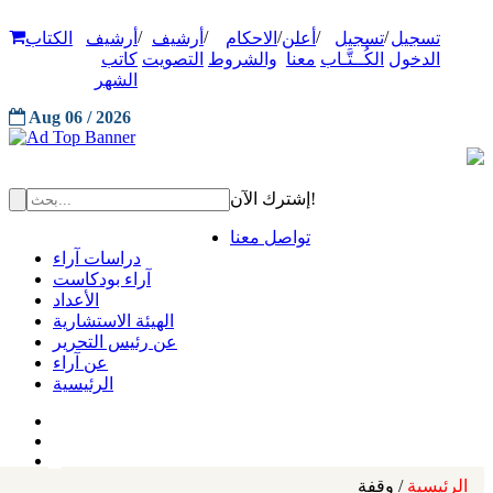
/
/
/
/
/
تسجيل
تسجيل
أعلن
الاحكام
أرشيف
أرشيف
الكتاب
الدخول
الكُــتَّـاب
معنا
والشروط
التصويت
كاتب
الشهر
Aug 06 / 2026
إشترك الآن!
تواصل معنا
دراسات آراء
آراء بودكاست
الأعداد
الهيئة الاستشارية
عن رئيس التحرير
عن آراء
الرئيسية
الرئيسية
/ وقفة