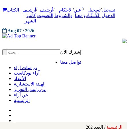
/
/
/
/
/
تسجيل
تسجيل
أعلن
الاحكام
أرشيف
أرشيف
الكتاب
الدخول
الكُــتَّـاب
معنا
والشروط
التصويت
كاتب
الشهر
Aug 07 / 2026
إشترك الآن!
تواصل معنا
دراسات آراء
آراء بودكاست
الأعداد
الهيئة الاستشارية
عن رئيس التحرير
عن آراء
الرئيسية
الرئيسية
/ العدد 202