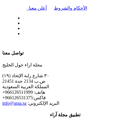
|
الأحكام والشروط
أعلن معنا
| تابعنا على
تواصل معنا
مجلة اراء حول الخليج
٣٠ شارع راية الإتحاد (١٩)
ص.ب 2134 جدة 21451
المملكة العربية السعودية
+هاتف: 966126511999
+فاكس:966126531375
:البريد الإلكتروني
info@araa.sa
تطبيق مجلة آراء