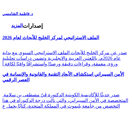
د. فاطمة الشامسي
إصدارات
المزيد
الملف الاستراتيجي لمركز الخليج للأبحاث لعام 2026
صدر عن مركز الخليج للأبحاث الملف الاستراتيجي السنوي مع بداية
عام 2026م، باللغتين العربية والانجليزية وتضمن دراسات تحليلية
ورؤى معمقة، وقراءات دقيقة ورصدًا واستشرافًا وافيًا لكافة أ
الأمن السيبراني استكشاف الأبعاد التقنية والقانونية والإنسانية في
العصر الرقمي
صدر حديثًا للأكاديمية الكويتية الدكتورة فَيّ مصطفى بن سلامة
المتخصصة في الأمن السيبراني، والتي نالت درجة الدكتوراه في هذا
التخصص من جامعة بليموث في المملكة المتحدة، كتابًا يحمل ع