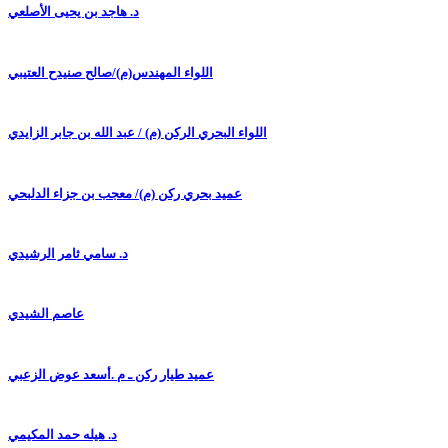
د. هاجد بن يحيى الأصلعي
اللواء المهندس(م)/صالح صنيدح العتيبي
اللواء البحري الركن (م) / عبد الله بن جابر الزايدي
عميد بحري ركن (م)/ معجب بن جزاء الدلبحي
د. سامي ثامر الرشيدي
عاصم الشيدي
عميد طيار ركن ـ م .أسعد عوض الزعبي
د. هيله حمد المكيمي