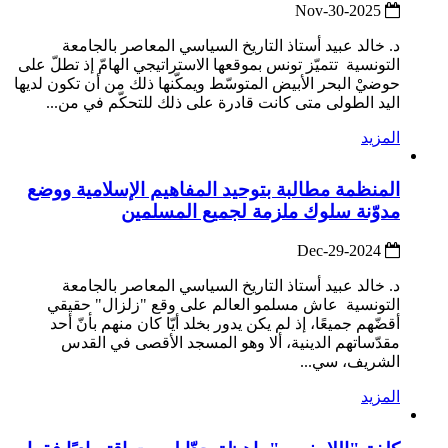
2025-Nov-30
د. خالد عبيد أستاذ التاريخ السياسي المعاصر بالجامعة
التونسية تتميّز تونس بموقعها الاستراتيجي الهامّ إذ تطلّ على
حوضيْ البحر الأبيض المتوسّط ويمكّنها ذلك من أن تكون لديها
اليد الطولى متى كانت قادرة على ذلك للتحكّم في من...
المزيد
المنظمة مطالبة بتوحيد المفاهيم الإسلامية ووضع
مدوّنة سلوك ملزمة لجميع المسلمين
2024-Dec-29
د. خالد عبيد أستاذ التاريخ السياسي المعاصر بالجامعة
التونسية عاش مسلمو العالم على وقع "زلزال" حقيقي
أقضّهم جميعًا، إذ لم يكن يدور بخلد أيّا كان منهم بأنّ أحد
مقدّساتهم الدينية، ألا وهو المسجد الأقصى في القدس
الشريف، سي...
المزيد