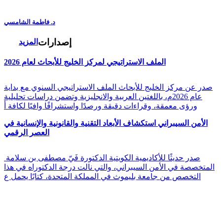
د. فاطمة الشامسي
إصدارات
المزيد
الملف الاستراتيجي لمركز الخليج للأبحاث لعام 2026
صدر عن مركز الخليج للأبحاث الملف الاستراتيجي السنوي مع بداية
عام 2026م، باللغتين العربية والانجليزية وتضمن دراسات تحليلية
ورؤى معمقة، وقراءات دقيقة ورصدًا واستشرافًا وافيًا لكافة أ
الأمن السيبراني استكشاف الأبعاد التقنية والقانونية والإنسانية في
العصر الرقمي
صدر حديثًا للأكاديمية الكويتية الدكتورة فَيّ مصطفى بن سلامة
المتخصصة في الأمن السيبراني، والتي نالت درجة الدكتوراه في هذا
التخصص من جامعة بليموث في المملكة المتحدة، كتابًا يحمل ع