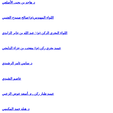
د. هاجد بن يحيى الأصلعي
اللواء المهندس(م)/صالح صنيدح العتيبي
اللواء البحري الركن (م) / عبد الله بن جابر الزايدي
عميد بحري ركن (م)/ معجب بن جزاء الدلبحي
د. سامي ثامر الرشيدي
عاصم الشيدي
عميد طيار ركن ـ م .أسعد عوض الزعبي
د. هيله حمد المكيمي