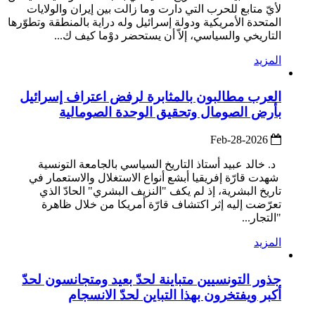
لأيّ متابع للحرب التي دارت وما زالت بين إيران والولايات
المتحدة الأمريكية ودولة إسرائيل وله دراية بالمنطقة وتطوّرها
التاريخي والسياسي، إلاّ أن يستحضر دوْما كيف ك...
المزيد
العرب مطالبون بالمثابرة لرفض اعتراف إسرائيل
بأرض الصومال وتحقيق الوحدة الصومالية
2026-Feb-28
د. خالد عبيد أستاذ التاريخ السياسي بالجامعة التونسية
شهدت قارّة إفريقيا أبشع أنواع الاستغلال والاستعمار في
تاريخ البشرية، إذ لم يكف "النزيف البشري" الحادّ الذي
تعرّضت إليه إثر اكتشاف قارّة أمريكا من خلال ظاهرة
"التجار...
المزيد
جذور التونسيين متباينة لحدّ بعيد ومتجانسون لحدّ
أكبر ويفتخرون بهذا التباين لحدّ الانسجام