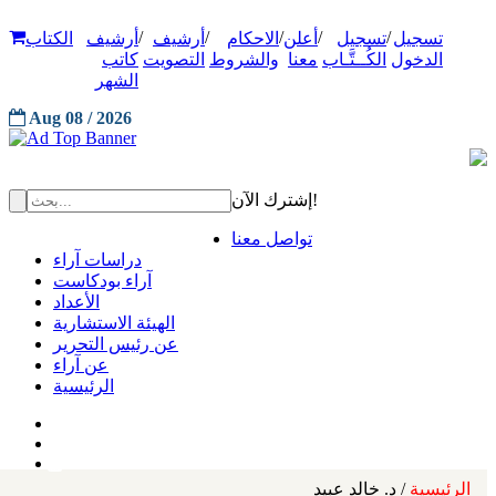
/
/
/
/
/
تسجيل
تسجيل
أعلن
الاحكام
أرشيف
أرشيف
الكتاب
الدخول
الكُــتَّـاب
معنا
والشروط
التصويت
كاتب
الشهر
Aug 08 / 2026
إشترك الآن!
تواصل معنا
دراسات آراء
آراء بودكاست
الأعداد
الهيئة الاستشارية
عن رئيس التحرير
عن آراء
الرئيسية
الرئيسية
/ د. خالد عبيد