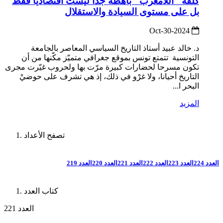
كلفة "اللامغرب" باهظة جدّا ليست اقتصاديًا فقط
بل على مستوى السيادة والاستقلال
2024-Oct-30
د. خالد عبيد أستاذ التاريخ السياسي المعاصر بالجامعة
التونسية تتمتع تونس بموقع جغرافي متميّز مكّنها من أن
تكون مسرحا لحضارات كبيرة مرّت بها ولحروب غيّرت مجرى
التاريخ أحيانا، ولا غرْو في ذلك، إذ هي تشرف على حوضيْ
البحر ا...
المزيد
تصفح الأعداد
العدد 224
العدد 223
العدد 222
العدد 221
العدد 220
العدد 219
كتاب العدد
العدد 221