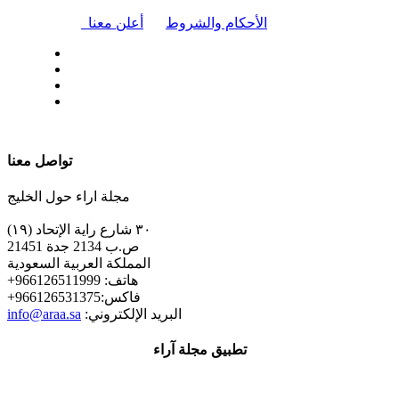
|
الأحكام والشروط
أعلن معنا
| تابعنا على
تواصل معنا
مجلة اراء حول الخليج
٣٠ شارع راية الإتحاد (١٩)
ص.ب 2134 جدة 21451
المملكة العربية السعودية
+هاتف: 966126511999
+فاكس:966126531375
:البريد الإلكتروني
info@araa.sa
تطبيق مجلة آراء