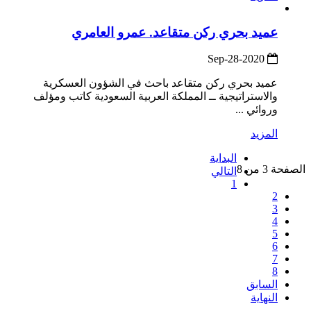
عميد بحري ركن متقاعد. عمرو العامري
2020-Sep-28
عميد بحري ركن متقاعد باحث في الشؤون العسكرية
والاستراتيجية ــ المملكة العربية السعودية كاتب ومؤلف
وروائي ...
المزيد
البداية
الصفحة 3 من 8
التالي
1
2
3
4
5
6
7
8
السابق
النهاية