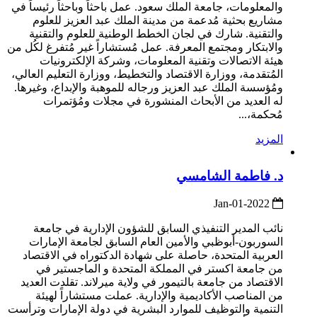
والمعلومات، جامعة الملك سعود. عمل باحثاً وباحثاً رئيساً في
مشاريع بحثية مُدعمة من مدينة الملك عبد العزيز للعلوم
والتقنية. شارك في لجان الخطط الوطنية للعلوم والتقنية
والابتكار ومجتمع المعرفة. عمل مُستشاراً غير مُتفرغ لكُل من
هيئة الاتصالات وتقنية المعلومات، وشركة الإلكترونيات
المُتقدمة، ووزارة الاقتصاد والتخطيط، ووزارة التعليم العالي،
ومُؤسسة الملك عبد العزيز ورجاله للموهبة والإبداع، وغيرها.
له العديد من الأبحاث المنشورة في مجلات ومُؤتمرات
مُحكمة،...
المزيد
د. فاطمة الشامسي
2022-Jan-01
نائب المدير التنفيذي السابق للشؤون الإدارية في جامعة
السوربون-أبوظبي والأمين العام السابق لجامعة الإمارات
العربية المتحدة، حاصلة على شهادة الدكتوراه في الاقتصاد
من جامعة اكستر في المملكة المتحدة و الماجستير في
الاقتصاد من جامعة بالتيمور في ولاية ميرلاند. تقلدت العديد
من المناصب الأكاديمية والإدارية. عملت مستشاراً لهيئة
التنمية والتوظيف للموارد البشرية في دولة الإمارات وترأست