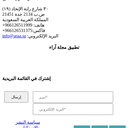
٣٠ شارع راية الإتحاد (١٩)
ص.ب 2134 جدة 21451
المملكة العربية السعودية
+هاتف: 966126511999
+فاكس:966126531375
:البريد الإلكتروني
info@araa.sa
تطبيق مجلة آراء
إشترك في القائمة البريدية
سياسة النشر
والإستكتاب