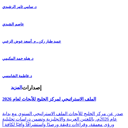
د. سامي ثامر الرشيدي
عاصم الشيدي
عميد طيار ركن ـ م .أسعد عوض الزعبي
د. هيله حمد المكيمي
د. فاطمة الشامسي
إصدارات
المزيد
الملف الاستراتيجي لمركز الخليج للأبحاث لعام 2026
صدر عن مركز الخليج للأبحاث الملف الاستراتيجي السنوي مع بداية
عام 2026م، باللغتين العربية والانجليزية وتضمن دراسات تحليلية
ورؤى معمقة، وقراءات دقيقة ورصدًا واستشرافًا وافيًا لكافة أ