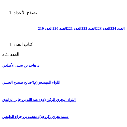
تصفح الأعداد
العدد 224
العدد 223
العدد 222
العدد 221
العدد 220
العدد 219
كتاب العدد
العدد 221
د. هاجد بن يحيى الأصلعي
اللواء المهندس(م)/صالح صنيدح العتيبي
اللواء البحري الركن (م) / عبد الله بن جابر الزايدي
عميد بحري ركن (م)/ معجب بن جزاء الدلبحي