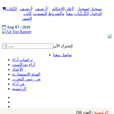
/
/
/
/
/
تسجيل
تسجيل
أعلن
الاحكام
أرشيف
أرشيف
الكتاب
الدخول
الكُــتَّـاب
معنا
والشروط
التصويت
كاتب
الشهر
Aug 07 / 2026
إشترك الآن!
تواصل معنا
دراسات آراء
آراء بودكاست
الأعداد
الهيئة الاستشارية
عن رئيس التحرير
عن آراء
الرئيسية
الرئيسية
/ العدد 206