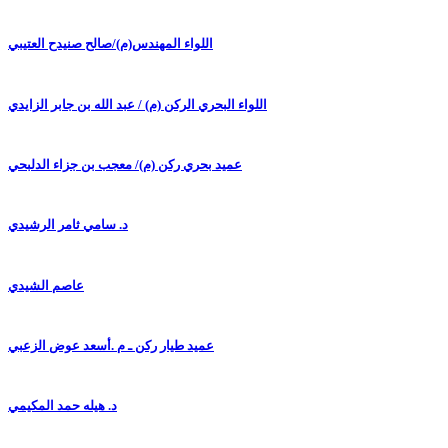
اللواء المهندس(م)/صالح صنيدح العتيبي
اللواء البحري الركن (م) / عبد الله بن جابر الزايدي
عميد بحري ركن (م)/ معجب بن جزاء الدلبحي
د. سامي ثامر الرشيدي
عاصم الشيدي
عميد طيار ركن ـ م .أسعد عوض الزعبي
د. هيله حمد المكيمي