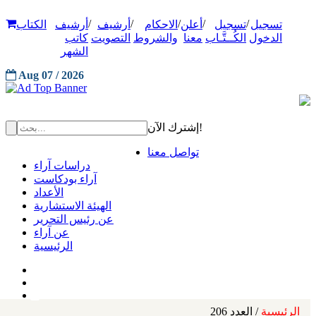
/
/
/
/
/
تسجيل
تسجيل
أعلن
الاحكام
أرشيف
أرشيف
الكتاب
الدخول
الكُــتَّـاب
معنا
والشروط
التصويت
كاتب
الشهر
Aug 07 / 2026
إشترك الآن!
تواصل معنا
دراسات آراء
آراء بودكاست
الأعداد
الهيئة الاستشارية
عن رئيس التحرير
عن آراء
الرئيسية
الرئيسية
/ العدد 206