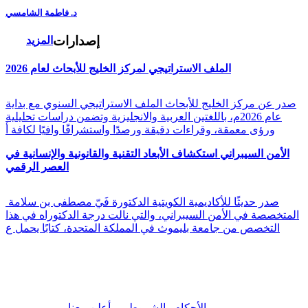
د. فاطمة الشامسي
إصدارات
المزيد
الملف الاستراتيجي لمركز الخليج للأبحاث لعام 2026
صدر عن مركز الخليج للأبحاث الملف الاستراتيجي السنوي مع بداية
عام 2026م، باللغتين العربية والانجليزية وتضمن دراسات تحليلية
ورؤى معمقة، وقراءات دقيقة ورصدًا واستشرافًا وافيًا لكافة أ
الأمن السيبراني استكشاف الأبعاد التقنية والقانونية والإنسانية في
العصر الرقمي
صدر حديثًا للأكاديمية الكويتية الدكتورة فَيّ مصطفى بن سلامة
المتخصصة في الأمن السيبراني، والتي نالت درجة الدكتوراه في هذا
التخصص من جامعة بليموث في المملكة المتحدة، كتابًا يحمل ع
|
الأحكام والشروط
أعلن معنا