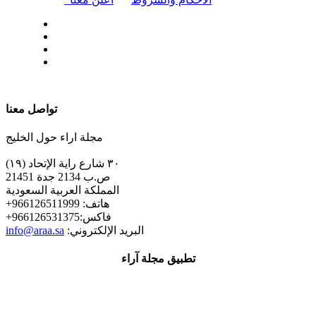
| تابعنا على
تواصل معنا
مجلة اراء حول الخليج
٣٠ شارع راية الإتحاد (١٩)
ص.ب 2134 جدة 21451
المملكة العربية السعودية
+هاتف: 966126511999
+فاكس:966126531375
:البريد الإلكتروني
info@araa.sa
تطبيق مجلة آراء