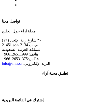
| تابعنا على
تواصل معنا
مجلة اراء حول الخليج
٣٠ شارع راية الإتحاد (١٩)
ص.ب 2134 جدة 21451
المملكة العربية السعودية
+هاتف: 966126511999
+فاكس:966126531375
:البريد الإلكتروني
info@araa.sa
تطبيق مجلة آراء
إشترك في القائمة البريدية