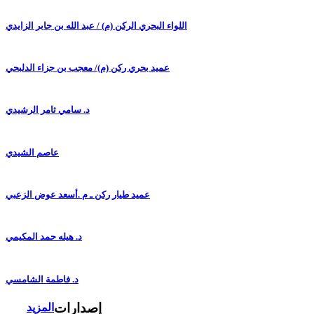
اللواء البحري الركن (م) / عبد الله بن جابر الزايدي
عميد بحري ركن (م)/ معجب بن جزاء الدلبحي
د. سامي ثامر الرشيدي
عاصم الشيدي
عميد طيار ركن ـ م .أسعد عوض الزعبي
د. هيله حمد المكيمي
د. فاطمة الشامسي
إصدارات
المزيد