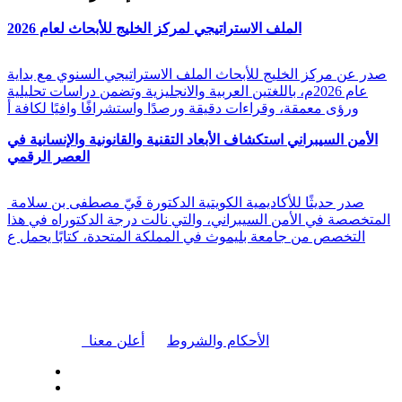
الملف الاستراتيجي لمركز الخليج للأبحاث لعام 2026
صدر عن مركز الخليج للأبحاث الملف الاستراتيجي السنوي مع بداية
عام 2026م، باللغتين العربية والانجليزية وتضمن دراسات تحليلية
ورؤى معمقة، وقراءات دقيقة ورصدًا واستشرافًا وافيًا لكافة أ
الأمن السيبراني استكشاف الأبعاد التقنية والقانونية والإنسانية في
العصر الرقمي
صدر حديثًا للأكاديمية الكويتية الدكتورة فَيّ مصطفى بن سلامة
المتخصصة في الأمن السيبراني، والتي نالت درجة الدكتوراه في هذا
التخصص من جامعة بليموث في المملكة المتحدة، كتابًا يحمل ع
|
الأحكام والشروط
أعلن معنا