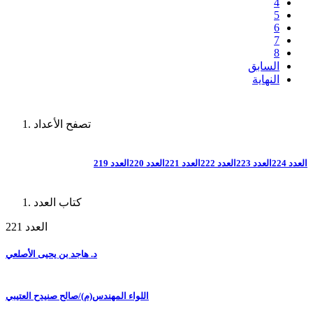
4
5
6
7
8
السابق
النهاية
تصفح الأعداد
العدد 224
العدد 223
العدد 222
العدد 221
العدد 220
العدد 219
كتاب العدد
العدد 221
د. هاجد بن يحيى الأصلعي
اللواء المهندس(م)/صالح صنيدح العتيبي