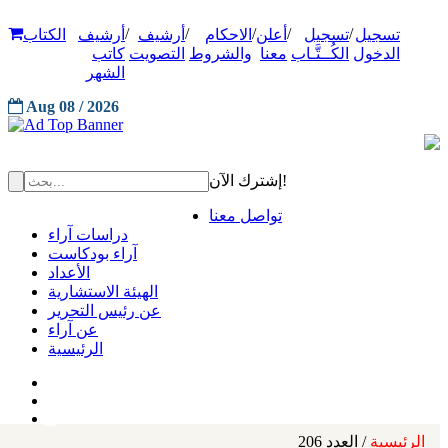
/
/
/
/
/
تسجيل
تسجيل
أعلن
الاحكام
أرشيف
أرشيف
الكتاب
الدخول
الكُــتَّـاب
معنا
والشروط
التصويت
كاتب
الشهر
Aug 08 / 2026
إشترك الآن!
تواصل معنا
دراسات آراء
آراء بودكاست
الأعداد
الهيئة الاستشارية
عن رئيس التحرير
عن آراء
الرئيسية
الرئيسية
/ العدد 206