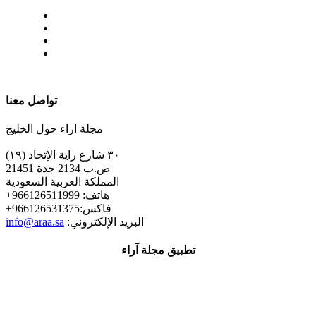
| تابعنا على
تواصل معنا
مجلة اراء حول الخليج
٣٠ شارع راية الإتحاد (١٩)
ص.ب 2134 جدة 21451
المملكة العربية السعودية
+هاتف: 966126511999
+فاكس:966126531375
:البريد الإلكتروني
info@araa.sa
تطبيق مجلة آراء