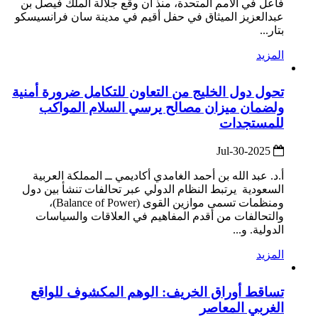
فاعل في الأمم المتحدة، منذ أن وقع جلالة الملك فيصل بن
عبدالعزيز الميثاق في حفل أقيم في مدينة سان فرانسيسكو
بتار...
المزيد
تحول دول الخليج من التعاون للتكامل ضرورة أمنية
ولضمان ميزان مصالح يرسي السلام المواكب
للمستجدات
2025-Jul-30
أ.د. عبد الله بن أحمد الغامدي أكاديمي ــ المملكة العربية
السعودية يرتبط النظام الدولي عبر تحالفات تنشأ بين دول
ومنظمات تسمى موازين القوى (Balance of Power)،
والتحالفات من أقدم المفاهيم في العلاقات والسياسات
الدولية. و...
المزيد
تساقط أوراق الخريف: الوهم المكشوف للواقع
الغربي المعاصر