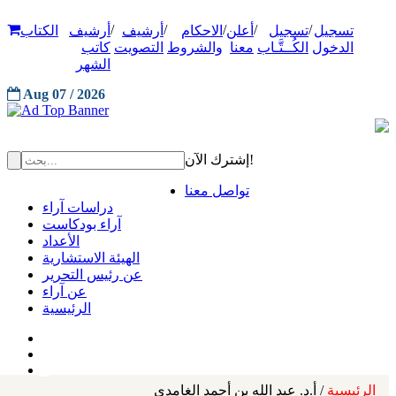
/
/
/
/
/
تسجيل
تسجيل
أعلن
الاحكام
أرشيف
أرشيف
الكتاب
الدخول
الكُــتَّـاب
معنا
والشروط
التصويت
كاتب
الشهر
Aug 07 / 2026
إشترك الآن!
تواصل معنا
دراسات آراء
آراء بودكاست
الأعداد
الهيئة الاستشارية
عن رئيس التحرير
عن آراء
الرئيسية
الرئيسية
/ أ.د. عبد الله بن أحمد الغامدي