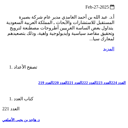
2025-Feb-27
أ.د. عبد الله بن أحمد الغامدي مدير عام شركة بصيرة
المستقبل للاستشارات والأبحاث ـ المملكة العربية السعودية
يتداول بعض الساسة الغربيين أطروحات مصطنعة لترويج
وتحقيق مقاصد سياسية وأيديولوجية واهية، وذلك بتصعيدهم
لمعارك سيا...
المزيد
تصفح الأعداد
العدد 224
العدد 223
العدد 222
العدد 221
العدد 220
العدد 219
كتاب العدد
العدد 221
د. هاجد بن يحيى الأصلعي