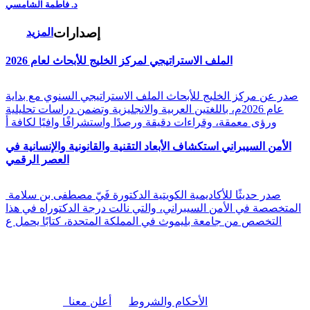
د. فاطمة الشامسي
إصدارات
المزيد
الملف الاستراتيجي لمركز الخليج للأبحاث لعام 2026
صدر عن مركز الخليج للأبحاث الملف الاستراتيجي السنوي مع بداية
عام 2026م، باللغتين العربية والانجليزية وتضمن دراسات تحليلية
ورؤى معمقة، وقراءات دقيقة ورصدًا واستشرافًا وافيًا لكافة أ
الأمن السيبراني استكشاف الأبعاد التقنية والقانونية والإنسانية في
العصر الرقمي
صدر حديثًا للأكاديمية الكويتية الدكتورة فَيّ مصطفى بن سلامة
المتخصصة في الأمن السيبراني، والتي نالت درجة الدكتوراه في هذا
التخصص من جامعة بليموث في المملكة المتحدة، كتابًا يحمل ع
|
الأحكام والشروط
أعلن معنا