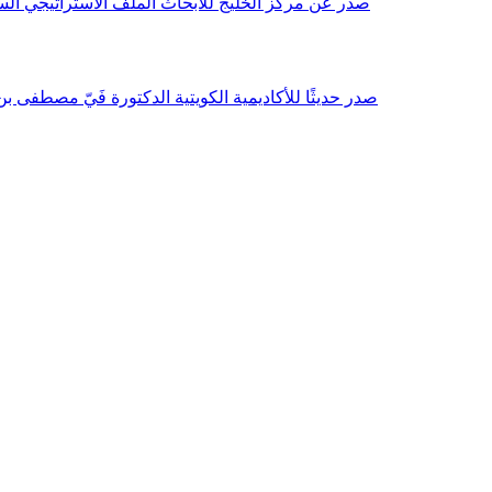
صدر عن مركز الخليج للأبحاث الملف الاستراتيجي السنوي مع بداية عام 2026م، باللغتين العربية والانجليزية وتضمن دراسات تحليلية ورؤى معمقة، 
صدر حديثًا للأكاديمية الكويتية الدكتورة فَيّ مصطفى