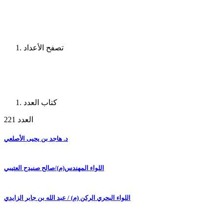
تصفح الأعداد
كتاب العدد
العدد 221
د. هاجد بن يحيى الأصلعي
اللواء المهندس(م)/صالح صنيدح العتيبي
اللواء البحري الركن (م) / عبد الله بن جابر الزايدي