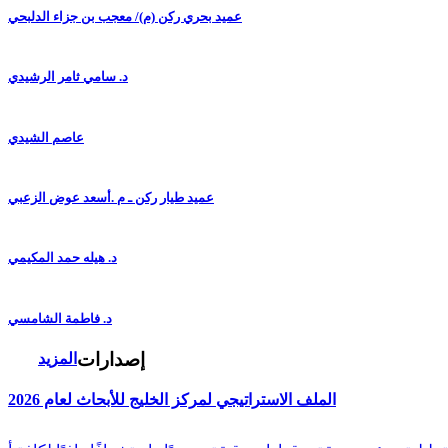
عميد بحري ركن (م)/ معجب بن جزاء الدلبحي
د. سامي ثامر الرشيدي
عاصم الشيدي
عميد طيار ركن ـ م .أسعد عوض الزعبي
د. هيله حمد المكيمي
د. فاطمة الشامسي
إصدارات
المزيد
الملف الاستراتيجي لمركز الخليج للأبحاث لعام 2026