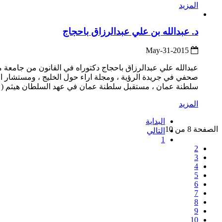
المزيد
د. عبدالله بن علي عبدالرزاق باحجاج
2015-May-31
عبدالله علي عبدالرزاق باحجاج دكتوراه في القانون من جامعة مح
صحفي في جريدة الرؤية ، ومجلة اراء حول الخليج ، ومستشار ا
سلطنة عمان ، مستقبل سلطنة عمان في عهد السلطان هيثم (على 
المزيد
البداية
الصفحة 8 من 10
التالي
1
2
3
4
5
6
7
8
9
10