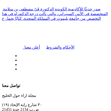
صدر حديثًا للأكاديمية الكويتية الدكتورة فَيّ مصطفى بن سلامة
المتخصصة في الأمن السيبراني، والتي نالت درجة الدكتوراه في هذا
التخصص من جامعة بليموث في المملكة المتحدة، كتابًا يحمل ع
|
الأحكام والشروط
أعلن معنا
| تابعنا على
تواصل معنا
مجلة اراء حول الخليج
٣٠ شارع راية الإتحاد (١٩)
ص.ب 2134 جدة 21451