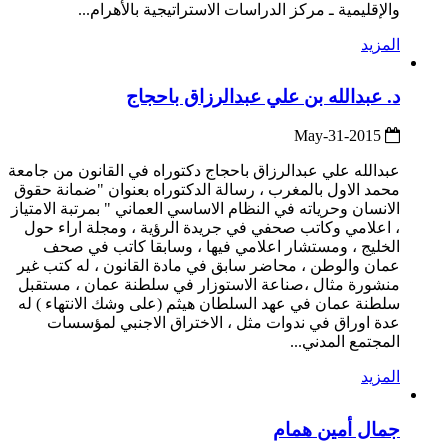
والإقليمية ـ مركز الدراسات الاستراتيجية بالأهرام...
المزيد
د. عبدالله بن علي عبدالرزاق باحجاج
2015-May-31
عبدالله علي عبدالرزاق باحجاج دكتوراه في القانون من جامعة
محمد الاول بالمغرب ، رسالة الدكتوراه بعنوان "ضمانة حقوق
الانسان وحرياته في النظام الاساسي العماني " بمرتبة الامتياز
، اعلامي وكاتب صحفي في جريدة الرؤية ، ومجلة اراء حول
الخليج ، ومستشار اعلامي فيها ، وسابقا كاتب في صحف
عمان والوطن ، محاضر سابق في مادة القانون ، له كتب غير
منشورة مثال ،صناعة الاستوزار في سلطنة عمان ، مستقبل
سلطنة عمان في عهد السلطان هيثم (على وشك الانتهاء ) له
عدة اوراق في ندوات مثل ، الاختراق الاجنبي لمؤسسات
المجتمع المدني...
المزيد
جمال أمين همام