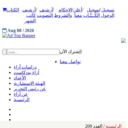
/
/
/
/
/
تسجيل
تسجيل
أعلن
الاحكام
أرشيف
أرشيف
الكتاب
الدخول
الكُــتَّـاب
معنا
والشروط
التصويت
كاتب
الشهر
Aug 08 / 2026
إشترك الآن!
تواصل معنا
دراسات آراء
آراء بودكاست
الأعداد
الهيئة الاستشارية
عن رئيس التحرير
عن آراء
الرئيسية
الرئيسية
/ العدد 209