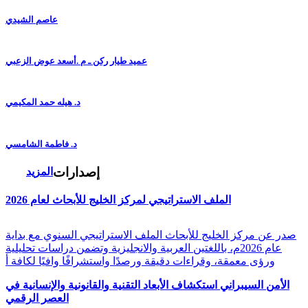
عاصم الشيدي
عميد طيار ركن ـ م .أسعد عوض الزعبي
د. هيله حمد المكيمي
د. فاطمة الشامسي
إصدارات
المزيد
الملف الاستراتيجي لمركز الخليج للأبحاث لعام 2026
صدر عن مركز الخليج للأبحاث الملف الاستراتيجي السنوي مع بداية
عام 2026م، باللغتين العربية والانجليزية وتضمن دراسات تحليلية
ورؤى معمقة، وقراءات دقيقة ورصدًا واستشرافًا وافيًا لكافة أ
الأمن السيبراني استكشاف الأبعاد التقنية والقانونية والإنسانية في
العصر الرقمي