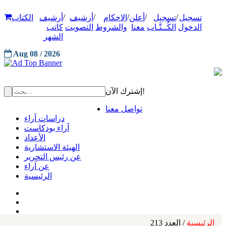
/
/
/
/
/
تسجيل
تسجيل
أعلن
الاحكام
أرشيف
أرشيف
الكتاب
الدخول
الكُــتَّـاب
معنا
والشروط
التصويت
كاتب
الشهر
Aug 08 / 2026
إشترك الآن!
تواصل معنا
دراسات آراء
آراء بودكاست
الأعداد
الهيئة الاستشارية
عن رئيس التحرير
عن آراء
الرئيسية
الرئيسية
/ العدد 213