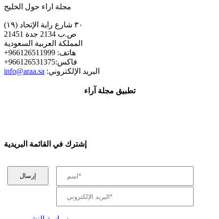
مجلة اراء حول الخليج
٣٠ شارع راية الإتحاد (١٩)
ص.ب 2134 جدة 21451
المملكة العربية السعودية
+هاتف: 966126511999
+فاكس:966126531375
:البريد الإلكتروني
info@araa.sa
تطبيق مجلة آراء
إشترك في القائمة البريدية
سياسة النشر