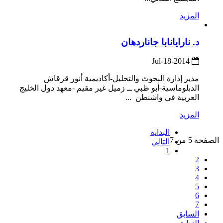
المزيد
د. نارايانابا جاناردهان
2014-Jul-18
مدير إدارة البحوث والتحليل-أكاديمية أنور قرقاش
الدبلوماسية-أبو ظبي ــ زميل غير مقيم -معهد دول الخليج
العربية في واشنطن ...
المزيد
البداية
الصفحة 5 من 7
التالي
1
2
3
4
5
6
7
السابق