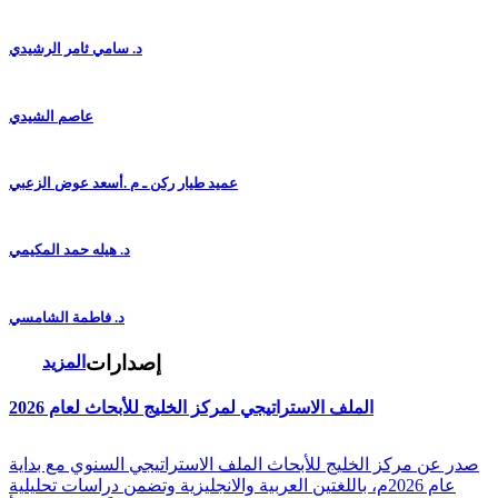
د. سامي ثامر الرشيدي
عاصم الشيدي
عميد طيار ركن ـ م .أسعد عوض الزعبي
د. هيله حمد المكيمي
د. فاطمة الشامسي
إصدارات
المزيد
الملف الاستراتيجي لمركز الخليج للأبحاث لعام 2026
صدر عن مركز الخليج للأبحاث الملف الاستراتيجي السنوي مع بداية
عام 2026م، باللغتين العربية والانجليزية وتضمن دراسات تحليلية