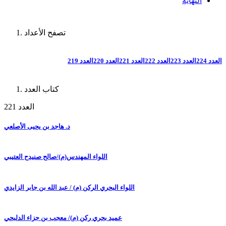
النهاية
تصفح الأعداد
العدد 224
العدد 223
العدد 222
العدد 221
العدد 220
العدد 219
كتاب العدد
العدد 221
د. هاجد بن يحيى الأصلعي
اللواء المهندس(م)/صالح صنيدح العتيبي
اللواء البحري الركن (م) / عبد الله بن جابر الزايدي
عميد بحري ركن (م)/ معجب بن جزاء الدلبحي