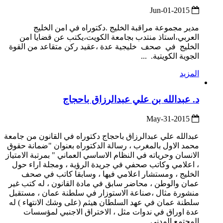
2015-Jun-01
مدير مجموعة مراقبة الخليج .دكتوراه في امن الخليج
العربي،استاذ منتدب بجامعة الكويت،يكتب عن قضايا امن
الخليج في صحف خليجية عدة ،عقيد ركن متقاعد من القوة
الجوية الكويتية. ...
المزيد
د. عبدالله بن علي عبدالرزاق باحجاج
2015-May-31
عبدالله علي عبدالرزاق باحجاج دكتوراه في القانون من جامعة
محمد الاول بالمغرب ، رسالة الدكتوراه بعنوان "ضمانة حقوق
الانسان وحرياته في النظام الاساسي العماني " بمرتبة الامتياز
، اعلامي وكاتب صحفي في جريدة الرؤية ، ومجلة اراء حول
الخليج ، ومستشار اعلامي فيها ، وسابقا كاتب في صحف
عمان والوطن ، محاضر سابق في مادة القانون ، له كتب غير
منشورة مثال ،صناعة الاستوزار في سلطنة عمان ، مستقبل
سلطنة عمان في عهد السلطان هيثم (على وشك الانتهاء ) له
عدة اوراق في ندوات مثل ، الاختراق الاجنبي لمؤسسات
المجتمع المدني...