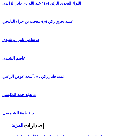
اللواء البحري الركن (م) / عبد الله بن جابر الزايدي
عميد بحري ركن (م)/ معجب بن جزاء الدلبحي
د. سامي ثامر الرشيدي
عاصم الشيدي
عميد طيار ركن ـ م .أسعد عوض الزعبي
د. هيله حمد المكيمي
د. فاطمة الشامسي
إصدارات
المزيد