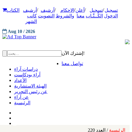
/
/
/
/
/
تسجيل
تسجيل
أعلن
الاحكام
أرشيف
أرشيف
الكتاب
الدخول
الكُــتَّـاب
معنا
والشروط
التصويت
كاتب
الشهر
Aug 10 / 2026
إشترك الآن!
تواصل معنا
دراسات آراء
آراء بودكاست
الأعداد
الهيئة الاستشارية
عن رئيس التحرير
عن آراء
الرئيسية
الرئيسية
/ العدد 220