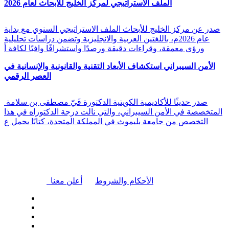
الملف الاستراتيجي لمركز الخليج للأبحاث لعام 2026
صدر عن مركز الخليج للأبحاث الملف الاستراتيجي السنوي مع بداية
عام 2026م، باللغتين العربية والانجليزية وتضمن دراسات تحليلية
ورؤى معمقة، وقراءات دقيقة ورصدًا واستشرافًا وافيًا لكافة أ
الأمن السيبراني استكشاف الأبعاد التقنية والقانونية والإنسانية في
العصر الرقمي
صدر حديثًا للأكاديمية الكويتية الدكتورة فَيّ مصطفى بن سلامة
المتخصصة في الأمن السيبراني، والتي نالت درجة الدكتوراه في هذا
التخصص من جامعة بليموث في المملكة المتحدة، كتابًا يحمل ع
|
الأحكام والشروط
أعلن معنا
| تابعنا على