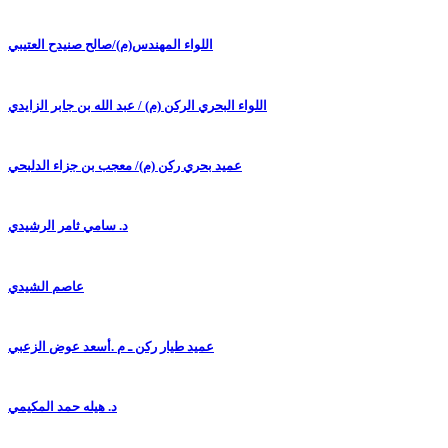
اللواء المهندس(م)/صالح صنيدح العتيبي
اللواء البحري الركن (م) / عبد الله بن جابر الزايدي
عميد بحري ركن (م)/ معجب بن جزاء الدلبحي
د. سامي ثامر الرشيدي
عاصم الشيدي
عميد طيار ركن ـ م .أسعد عوض الزعبي
د. هيله حمد المكيمي