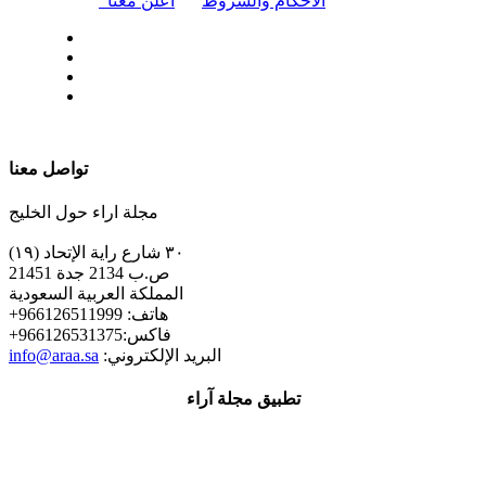
الأحكام والشروط
أعلن معنا
| تابعنا على
تواصل معنا
مجلة اراء حول الخليج
٣٠ شارع راية الإتحاد (١٩)
ص.ب 2134 جدة 21451
المملكة العربية السعودية
+هاتف: 966126511999
+فاكس:966126531375
:البريد الإلكتروني
info@araa.sa
تطبيق مجلة آراء