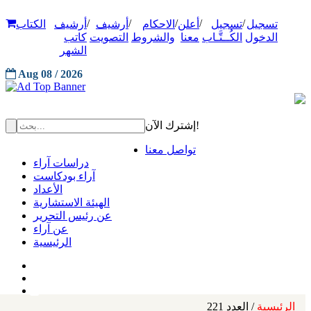
/
/
/
/
/
تسجيل
تسجيل
أعلن
الاحكام
أرشيف
أرشيف
الكتاب
الدخول
الكُــتَّـاب
معنا
والشروط
التصويت
كاتب
الشهر
Aug 08 / 2026
إشترك الآن!
تواصل معنا
دراسات آراء
آراء بودكاست
الأعداد
الهيئة الاستشارية
عن رئيس التحرير
عن آراء
الرئيسية
الرئيسية
/ العدد 221