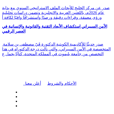
صدر عن مركز الخليج للأبحاث الملف الاستراتيجي السنوي مع بداية
عام 2026م، باللغتين العربية والانجليزية وتضمن دراسات تحليلية
ورؤى معمقة، وقراءات دقيقة ورصدًا واستشرافًا وافيًا لكافة أ
الأمن السيبراني استكشاف الأبعاد التقنية والقانونية والإنسانية في
العصر الرقمي
صدر حديثًا للأكاديمية الكويتية الدكتورة فَيّ مصطفى بن سلامة
المتخصصة في الأمن السيبراني، والتي نالت درجة الدكتوراه في هذا
التخصص من جامعة بليموث في المملكة المتحدة، كتابًا يحمل ع
|
الأحكام والشروط
أعلن معنا
| تابعنا على