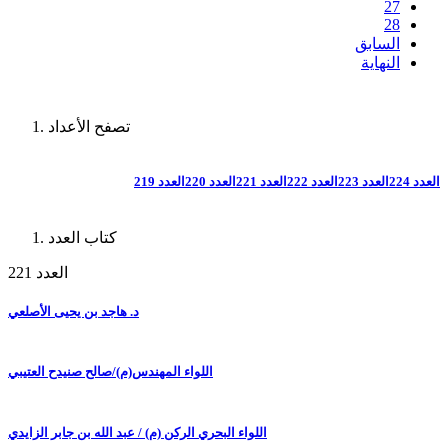
27
28
السابق
النهاية
تصفح الأعداد
العدد 224
العدد 223
العدد 222
العدد 221
العدد 220
العدد 219
كتاب العدد
العدد 221
د. هاجد بن يحيى الأصلعي
اللواء المهندس(م)/صالح صنيدح العتيبي
اللواء البحري الركن (م) / عبد الله بن جابر الزايدي