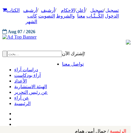
/
/
/
/
/
تسجيل
تسجيل
أعلن
الاحكام
أرشيف
أرشيف
الكتاب
الدخول
الكُــتَّـاب
معنا
والشروط
التصويت
كاتب
الشهر
Aug 07 / 2026
إشترك الآن!
تواصل معنا
دراسات آراء
آراء بودكاست
الأعداد
الهيئة الاستشارية
عن رئيس التحرير
عن آراء
الرئيسية
الرئيسية
/ جمال أمين همام