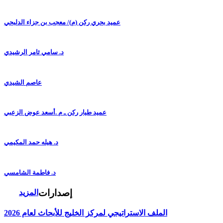
عميد بحري ركن (م)/ معجب بن جزاء الدلبحي
د. سامي ثامر الرشيدي
عاصم الشيدي
عميد طيار ركن ـ م .أسعد عوض الزعبي
د. هيله حمد المكيمي
د. فاطمة الشامسي
إصدارات
المزيد
الملف الاستراتيجي لمركز الخليج للأبحاث لعام 2026