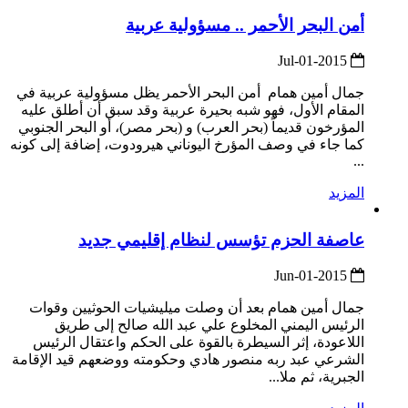
أمن البحر الأحمر .. مسؤولية عربية
2015-Jul-01
جمال أمين همام أمن البحر الأحمر يظل مسؤولية عربية في
المقام الأول، فهو شبه بحيرة عربية وقد سبق أن أطلق عليه
المؤرخون قديماً (بحر العرب) و (بحر مصر)، أو البحر الجنوبي
كما جاء في وصف المؤرخ اليوناني هيرودوت، إضافة إلى كونه
...
المزيد
عاصفة الحزم تؤسس لنظام إقليمي جديد
2015-Jun-01
جمال أمين همام بعد أن وصلت ميليشيات الحوثيين وقوات
الرئيس اليمني المخلوع علي عبد الله صالح إلى طريق
اللاعودة، إثر السيطرة بالقوة على الحكم واعتقال الرئيس
الشرعي عبد ربه منصور هادي وحكومته ووضعهم قيد الإقامة
الجبرية، ثم ملا...