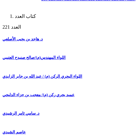
كتاب العدد
العدد 221
د. هاجد بن يحيى الأصلعي
اللواء المهندس(م)/صالح صنيدح العتيبي
اللواء البحري الركن (م) / عبد الله بن جابر الزايدي
عميد بحري ركن (م)/ معجب بن جزاء الدلبحي
د. سامي ثامر الرشيدي
عاصم الشيدي