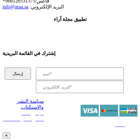
+فاكس:966126531375
:البريد الإلكتروني
info@araa.sa
تطبيق مجلة آراء
إشترك في القائمة البريدية
سياسة النشر
والإستكتاب
/ جميع الحقوق
محفوظة آراء 2014 -
2026