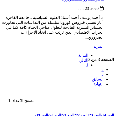
2020-Jun-23
د. أحمد يوسف أحمد أستاذ العلوم السياسية ـ جامعة القاهرة
أثار تفشي ڤيروس كورونا سلسلة من التداعيات التي تجاوزت
الخسائر البشرية الفادحة لتطول مناحي الحياة كافة كما في
الخراب الاقتصادي الذي ترتب على اتخاذ الإجراءات
الضروري...
المزيد
البداية
الصفحة 3 من 3
التالي
1
2
3
السابق
النهاية
تصفح الأعداد
العدد 224
العدد 223
العدد 222
العدد 221
العدد 220
العدد 219