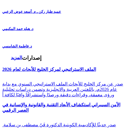
عميد طيار ركن ـ م .أسعد عوض الزعبي
د. هيله حمد المكيمي
د. فاطمة الشامسي
إصدارات
المزيد
الملف الاستراتيجي لمركز الخليج للأبحاث لعام 2026
صدر عن مركز الخليج للأبحاث الملف الاستراتيجي السنوي مع بداية
عام 2026م، باللغتين العربية والانجليزية وتضمن دراسات تحليلية
ورؤى معمقة، وقراءات دقيقة ورصدًا واستشرافًا وافيًا لكافة أ
الأمن السيبراني استكشاف الأبعاد التقنية والقانونية والإنسانية في
العصر الرقمي
صدر حديثًا للأكاديمية الكويتية الدكتورة فَيّ مصطفى بن سلامة