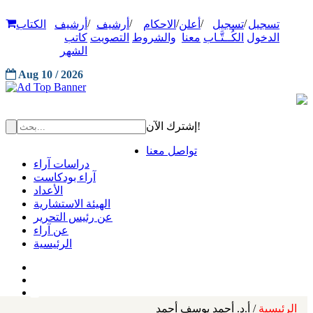
/
/
/
/
/
تسجيل
تسجيل
أعلن
الاحكام
أرشيف
أرشيف
الكتاب
الدخول
الكُــتَّـاب
معنا
والشروط
التصويت
كاتب
الشهر
Aug 10 / 2026
إشترك الآن!
تواصل معنا
دراسات آراء
آراء بودكاست
الأعداد
الهيئة الاستشارية
عن رئيس التحرير
عن آراء
الرئيسية
الرئيسية
/ أ.د. أحمد يوسف أحمد