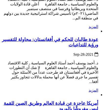
والعلوم السياسية ـ جامعة القاهرة أعلن قادة الولايات
المتحدة وبريطانيا وفرنسا في منتصف سبتمبر
الماضي(٢٠٢١م) تأسيس شراكة استراتيجية جديدة بين دولهم
في منطقة الم...
المزيد
عودة طالبان للحكم في أفغانستان: محاولة للتفسير
ورؤية للتداعيات
2021-Sep-28
د. أحمد يوسف أحمد أستاذ العلوم السياسية ـ كلية الاقتصاد
والعلوم السياسية ـ جامعة القاهرة لا شك أن التطورات
الأخيرة في أفغانستان قد طرحت عدداً من الأسئلة حول
تفسير ما جرى فضلاً عن أنها محملة بدلالات تتجاوز بكثير
أفغا...
المزيد
أمريكا عاجزة عن قيادة العالم وطريق الصين للقمة
ليس مفروشًا بالورود