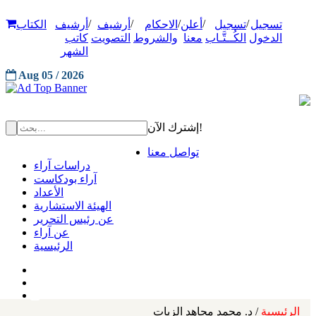
/
/
/
/
/
تسجيل
تسجيل
أعلن
الاحكام
أرشيف
أرشيف
الكتاب
الدخول
الكُــتَّـاب
معنا
والشروط
التصويت
كاتب
الشهر
Aug 05 / 2026
إشترك الآن!
تواصل معنا
دراسات آراء
آراء بودكاست
الأعداد
الهيئة الاستشارية
عن رئيس التحرير
عن آراء
الرئيسية
الرئيسية
/ د. محمد مجاهد الزيات