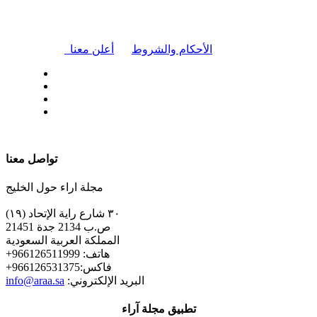
|
الأحكام والشروط
أعلن معنا
| تابعنا على
تواصل معنا
مجلة اراء حول الخليج
٣٠ شارع راية الإتحاد (١٩)
ص.ب 2134 جدة 21451
المملكة العربية السعودية
+هاتف: 966126511999
+فاكس:966126531375
:البريد الإلكتروني
info@araa.sa
تطبيق مجلة آراء