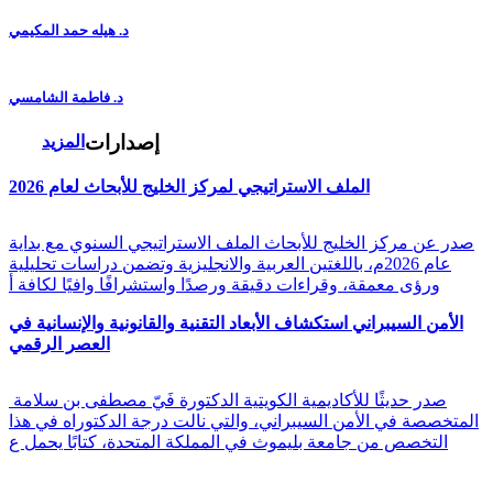
د. هيله حمد المكيمي
د. فاطمة الشامسي
إصدارات
المزيد
الملف الاستراتيجي لمركز الخليج للأبحاث لعام 2026
صدر عن مركز الخليج للأبحاث الملف الاستراتيجي السنوي مع بداية
عام 2026م، باللغتين العربية والانجليزية وتضمن دراسات تحليلية
ورؤى معمقة، وقراءات دقيقة ورصدًا واستشرافًا وافيًا لكافة أ
الأمن السيبراني استكشاف الأبعاد التقنية والقانونية والإنسانية في
العصر الرقمي
صدر حديثًا للأكاديمية الكويتية الدكتورة فَيّ مصطفى بن سلامة
المتخصصة في الأمن السيبراني، والتي نالت درجة الدكتوراه في هذا
التخصص من جامعة بليموث في المملكة المتحدة، كتابًا يحمل ع