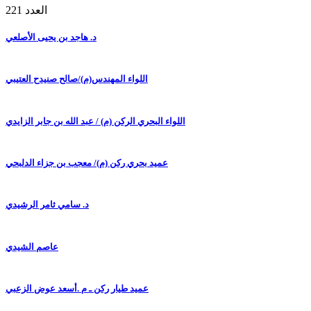
العدد 221
د. هاجد بن يحيى الأصلعي
اللواء المهندس(م)/صالح صنيدح العتيبي
اللواء البحري الركن (م) / عبد الله بن جابر الزايدي
عميد بحري ركن (م)/ معجب بن جزاء الدلبحي
د. سامي ثامر الرشيدي
عاصم الشيدي
عميد طيار ركن ـ م .أسعد عوض الزعبي