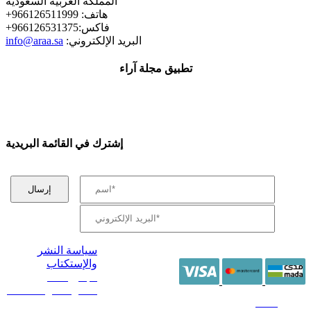
المملكة العربية السعودية
+هاتف: 966126511999
+فاكس:966126531375
:البريد الإلكتروني
info@araa.sa
تطبيق مجلة آراء
إشترك في القائمة البريدية
سياسة النشر
والإستكتاب
/ جميع الحقوق
محفوظة آراء 2014 -
2026