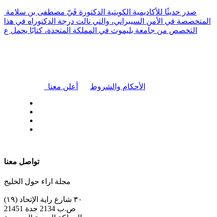
صدر حديثًا للأكاديمية الكويتية الدكتورة فَيّ مصطفى بن سلامة
المتخصصة في الأمن السيبراني، والتي نالت درجة الدكتوراه في هذا
التخصص من جامعة بليموث في المملكة المتحدة، كتابًا يحمل ع
|
الأحكام والشروط
أعلن معنا
| تابعنا على
تواصل معنا
مجلة اراء حول الخليج
٣٠ شارع راية الإتحاد (١٩)
ص.ب 2134 جدة 21451