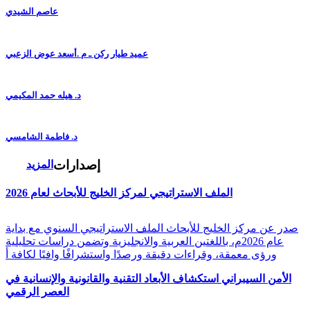
عاصم الشيدي
عميد طيار ركن ـ م .أسعد عوض الزعبي
د. هيله حمد المكيمي
د. فاطمة الشامسي
إصدارات
المزيد
الملف الاستراتيجي لمركز الخليج للأبحاث لعام 2026
صدر عن مركز الخليج للأبحاث الملف الاستراتيجي السنوي مع بداية
عام 2026م، باللغتين العربية والانجليزية وتضمن دراسات تحليلية
ورؤى معمقة، وقراءات دقيقة ورصدًا واستشرافًا وافيًا لكافة أ
الأمن السيبراني استكشاف الأبعاد التقنية والقانونية والإنسانية في
العصر الرقمي