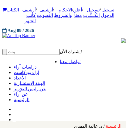
/
/
/
/
/
تسجيل
تسجيل
أعلن
الاحكام
أرشيف
أرشيف
الكتاب
الدخول
الكُــتَّـاب
معنا
والشروط
التصويت
كاتب
الشهر
Aug 09 / 2026
إشترك الآن!
تواصل معنا
دراسات آراء
آراء بودكاست
الأعداد
الهيئة الاستشارية
عن رئيس التحرير
عن آراء
الرئيسية
الرئيسية
/ د. عالية المهدي