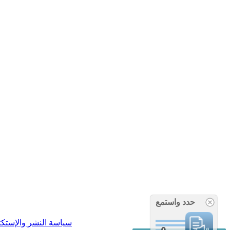
حدد واستمع
سياسة النشر والإستك