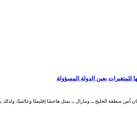
ا للمتغيرات بعين الدولة المسؤولة
ن منطقة الخليج ــ ومازال ــ يمثل هاجسًا إقليميًا وعالميًا، ولذلك 