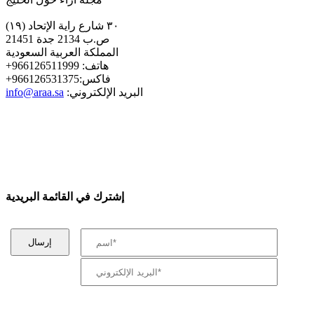
٣٠ شارع راية الإتحاد (١٩)
ص.ب 2134 جدة 21451
المملكة العربية السعودية
+هاتف: 966126511999
+فاكس:966126531375
:البريد الإلكتروني
info@araa.sa
إشترك في القائمة البريدية