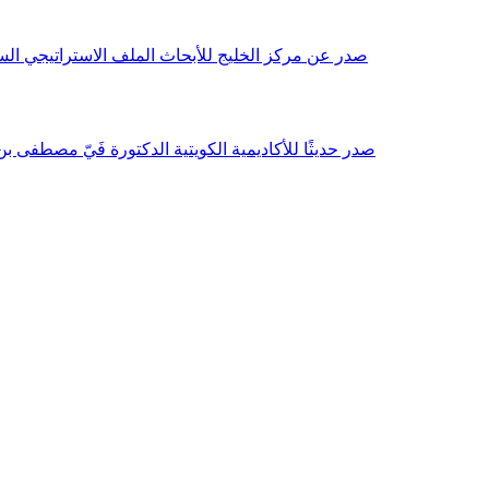
صدر عن مركز الخليج للأبحاث الملف الاستراتيجي السنوي مع بداية عام 2026م، باللغتين العربية والانجليزية وتضمن دراسات تحليلية ورؤى معمقة، 
صدر حديثًا للأكاديمية الكويتية الدكتورة فَيّ مصطفى