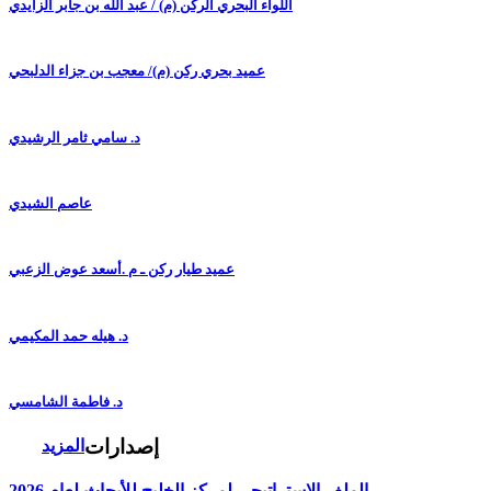
اللواء البحري الركن (م) / عبد الله بن جابر الزايدي
عميد بحري ركن (م)/ معجب بن جزاء الدلبحي
د. سامي ثامر الرشيدي
عاصم الشيدي
عميد طيار ركن ـ م .أسعد عوض الزعبي
د. هيله حمد المكيمي
د. فاطمة الشامسي
إصدارات
المزيد
الملف الاستراتيجي لمركز الخليج للأبحاث لعام 2026