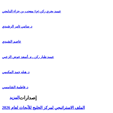
عميد بحري ركن (م)/ معجب بن جزاء الدلبحي
د. سامي ثامر الرشيدي
عاصم الشيدي
عميد طيار ركن ـ م .أسعد عوض الزعبي
د. هيله حمد المكيمي
د. فاطمة الشامسي
إصدارات
المزيد
الملف الاستراتيجي لمركز الخليج للأبحاث لعام 2026