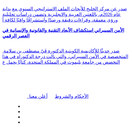
صدر عن مركز الخليج للأبحاث الملف الاستراتيجي السنوي مع بداية
عام 2026م، باللغتين العربية والانجليزية وتضمن دراسات تحليلية
ورؤى معمقة، وقراءات دقيقة ورصدًا واستشرافًا وافيًا لكافة أ
الأمن السيبراني استكشاف الأبعاد التقنية والقانونية والإنسانية في
العصر الرقمي
صدر حديثًا للأكاديمية الكويتية الدكتورة فَيّ مصطفى بن سلامة
المتخصصة في الأمن السيبراني، والتي نالت درجة الدكتوراه في هذا
التخصص من جامعة بليموث في المملكة المتحدة، كتابًا يحمل ع
|
الأحكام والشروط
أعلن معنا
| تابعنا على