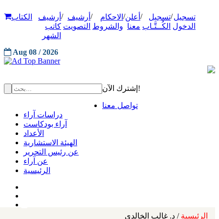
/
/
/
/
/
تسجيل
تسجيل
أعلن
الاحكام
أرشيف
أرشيف
الكتاب
الدخول
الكُــتَّـاب
معنا
والشروط
التصويت
كاتب
الشهر
Aug 08 / 2026
إشترك الآن!
تواصل معنا
دراسات آراء
آراء بودكاست
الأعداد
الهيئة الاستشارية
عن رئيس التحرير
عن آراء
الرئيسية
الرئيسية
/ د. غالب الخالدي