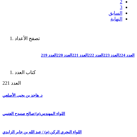
2
3
السابق
النهاية
تصفح الأعداد
العدد 224
العدد 223
العدد 222
العدد 221
العدد 220
العدد 219
كتاب العدد
العدد 221
د. هاجد بن يحيى الأصلعي
اللواء المهندس(م)/صالح صنيدح العتيبي
اللواء البحري الركن (م) / عبد الله بن جابر الزايدي