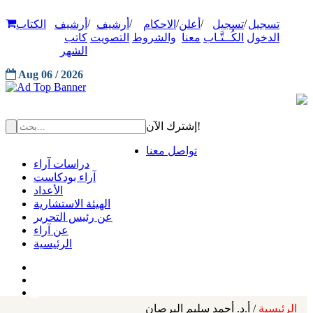
/
/
/
/
/
تسجيل
تسجيل
أعلن
الاحكام
أرشيف
أرشيف
الكتاب
الدخول
الكُــتَّـاب
معنا
والشروط
التصويت
كاتب
الشهر
Aug 06 / 2026
إشترك الآن!
تواصل معنا
دراسات آراء
آراء بودكاست
الأعداد
الهيئة الاستشارية
عن رئيس التحرير
عن آراء
الرئيسية
الرئيسية
/ أ.د. أحمد سليم البرصان