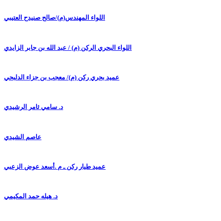
اللواء المهندس(م)/صالح صنيدح العتيبي
اللواء البحري الركن (م) / عبد الله بن جابر الزايدي
عميد بحري ركن (م)/ معجب بن جزاء الدلبحي
د. سامي ثامر الرشيدي
عاصم الشيدي
عميد طيار ركن ـ م .أسعد عوض الزعبي
د. هيله حمد المكيمي