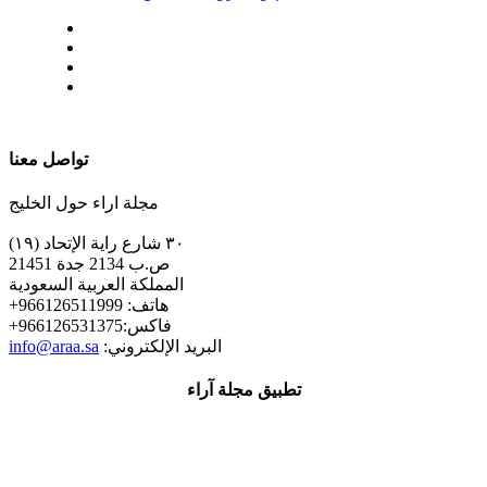
| تابعنا على
تواصل معنا
مجلة اراء حول الخليج
٣٠ شارع راية الإتحاد (١٩)
ص.ب 2134 جدة 21451
المملكة العربية السعودية
+هاتف: 966126511999
+فاكس:966126531375
:البريد الإلكتروني
info@araa.sa
تطبيق مجلة آراء