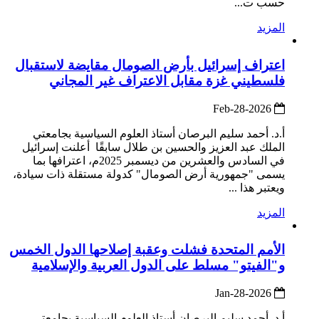
حسب ت...
المزيد
اعتراف إسرائيل بأرض الصومال مقايضة لاستقبال
فلسطيني غزة مقابل الاعتراف غير المجاني
2026-Feb-28
أ.د. أحمد سليم البرصان أستاذ العلوم السياسية بجامعتي
الملك عبد العزيز والحسين بن طلال سابقًا أعلنت إسرائيل
في السادس والعشرين من ديسمبر 2025م، اعترافها بما
يسمى "جمهورية أرض الصومال" كدولة مستقلة ذات سيادة،
ويعتبر هذا ...
المزيد
الأمم المتحدة فشلت وعقبة إصلاحها الدول الخمس
و"الفيتو" مسلط على الدول العربية والإسلامية
2026-Jan-28
أ.د. أحمد سليم البرصان أستاذ العلوم السياسية بجامعتي