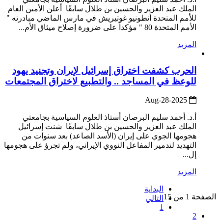
الملك عبد العزيز والحسين بن طلال سابقًا أعلن الأمين العام
للأمم المتحدة أنطونيو غوتيريش في مارس الماضي مبادرته "
الأمم المتحدة 80 " مؤكداً على ضرورة إصلاح ميثاق الأم...
المزيد
الحرب كشفت اختراق إسرائيل لإيران وتجنيد يهود
للوعظ في المساجد .. والتطبيع لاختراق المجتمعات
2025-Aug-28
أ.د. أحمد سليم البرصان أستاذ العلوم السياسية بجامعتي
الملك عبد العزيز والحسين بن طلال سابقًا شنت إسرائيل
هجومها الجوي على إيران (الأسد الصاعد) بعد سنوات من
التهديد لتدمير المفاعل النووي الإيراني، ولم تجرؤ على هجومها
إل...
المزيد
البداية
الصفحة 1 من 15
التالي
1
2