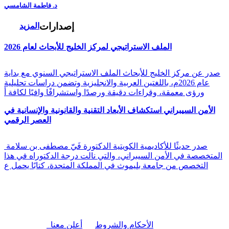
د. فاطمة الشامسي
إصدارات
المزيد
الملف الاستراتيجي لمركز الخليج للأبحاث لعام 2026
صدر عن مركز الخليج للأبحاث الملف الاستراتيجي السنوي مع بداية
عام 2026م، باللغتين العربية والانجليزية وتضمن دراسات تحليلية
ورؤى معمقة، وقراءات دقيقة ورصدًا واستشرافًا وافيًا لكافة أ
الأمن السيبراني استكشاف الأبعاد التقنية والقانونية والإنسانية في
العصر الرقمي
صدر حديثًا للأكاديمية الكويتية الدكتورة فَيّ مصطفى بن سلامة
المتخصصة في الأمن السيبراني، والتي نالت درجة الدكتوراه في هذا
التخصص من جامعة بليموث في المملكة المتحدة، كتابًا يحمل ع
|
الأحكام والشروط
أعلن معنا